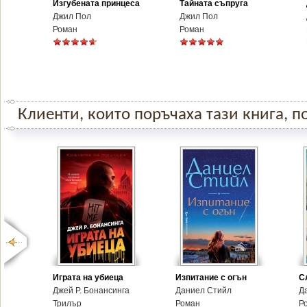
Изгубената принцеса
Тайната съпруга
Джил Пол
Джил Пол
Роман
Роман
Клиенти, които поръчаха тази книга, по
Играта на убиеца
Изпитание с огън
С
Джей Р. Бонансинга
Даниел Стийл
Д
Трилър
Роман
Р