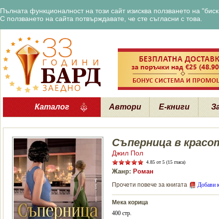
Пълната функционалност на този сайт изисква ползването на "бискв
С ползването на сайта потвърждавате, че сте съгласни с това.
Каталог
Автори
Е-книги
З
Съперница в крас
Джил Пол
4.85
от 5 (15 гласа)
Жанр:
Роман
Прочети повече за книгата
Добави 
Мека корица
400 стр.