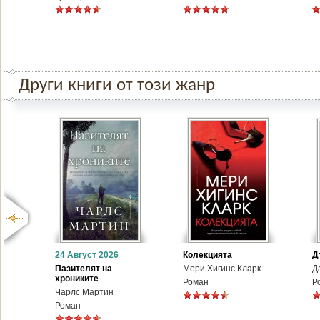
Други книги от този жанр
24 Август 2026
Колекцията
Д
Пазителят на
Мери Хигинс Кларк
Д
хрониките
Роман
Р
Чарлс Мартин
Роман