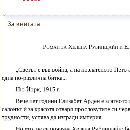
За книгата
Роман за Хелена Рубинщайн и Ел
„Светът е във война, а на позлатеното Пето
една по-различна битка...
Ню Йорк, 1915 г.
Вече пет години Елизабет Арден е златното
салонът ѝ за красота отваря прословутите си чер
трудности, успява да изгради империя.
Но ето, че се появява Хелена Рубинщайн: б