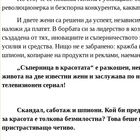
революционерка и безспорна конкурентка, каквато
И двете жени са решени да успеят, независи
наложи да платят. В борбата си за лидерство в ко
създадена от тях, иновациите и съперничеството
усилия и средства. Нищо не е забранено: кражба 
шпиони, копиране на продукти и реклами, наеман
„Съперница в красотата“ е разкошен, не
живота на две известни жени и заслужава по н
телевизионен сериал!
Скандал, саботаж и шпиони. Кой би пре
за красота е толкова безмилостна? Това беше
пристрастяващо четиво.