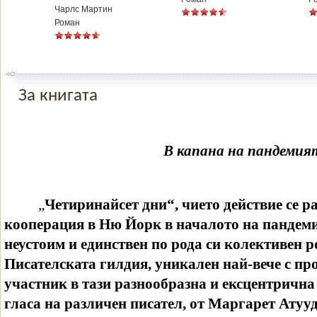
Чарлс Мартин
Роман
За книгата
В капана на пандемият
„
Четиринайсет дни“, чието действие се 
кооперация в Ню Йорк в началото на пандемия
неустоим и единствен по рода си колективен р
Писателската гилдия, уникален най-вече с про
участник в тази разнообразна и ексцентрична
гласа на различен писател, от Маргарет Атуу