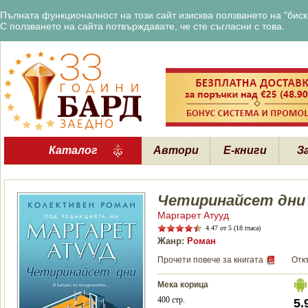
Пълната функционалност на този сайт изисква ползването на "бискв
С ползването на сайта потвърждавате, че сте съгласни с това.
Каталог
Автори
Е-книги
З
Четиринайсет дни
Маргарет Атууд
4.47
от 5 (18 гласа)
Жанр:
Роман
Прочети повече за книгата
Отк
Мека корица
400 стр.
5.