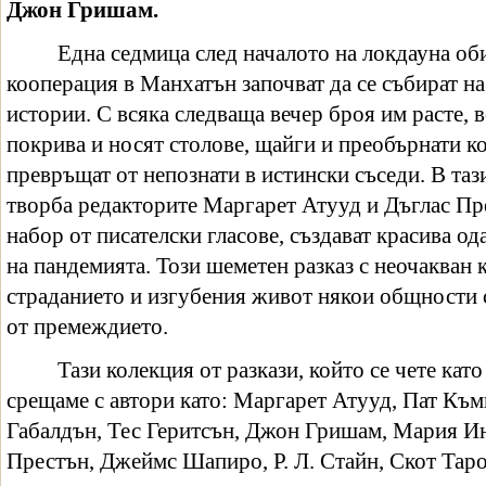
Джон Гришам.
Една седмица след началото на локдауна оби
кооперация в Манхатън започват да се събират на
истории. С всяка следваща вечер броя им расте, в
покрива и носят столове, щайги и преобърнати к
превръщат от непознати в истински съседи. В та
творба редакторите Маргарет Атууд и Дъглас Пре
набор от писателски гласове, създават красива од
на пандемията. Този шеметен разказ с неочакван 
страданието и изгубения живот някои общности 
от премеждието.
Тази колекция от разкази, който се чете кат
срещаме с автори като: Маргарет Атууд, Пат Към
Габалдън, Тес Геритсън, Джон Гришам, Мария Ин
Престън, Джеймс Шапиро, Р. Л. Стайн, Скот Таро