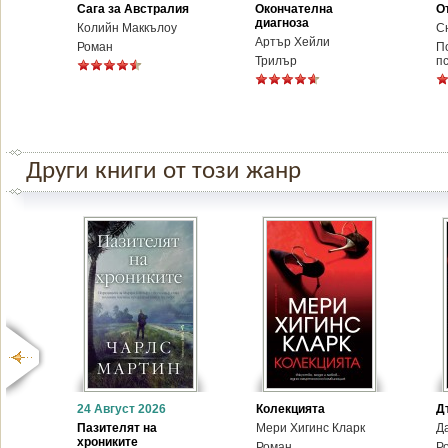
Сага за Австралия
Окончателна
О
диагноза
Колийн Маккълоу
С
Артър Хейли
Роман
П
Трилър
п
Други книги от този жанр
24 Август 2026
Колекцията
Д
Пазителят на
Мери Хигинс Кларк
Д
хрониките
Роман
Р