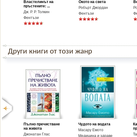
Властелинът на
Окото на света
В
пръстените: ...
Робърт Джордан
Р
Дж. Р. Р. Толкин
Фентъзи
Ф
Фентъзи
Други книги от този жанр
Пълно пречистване
Чудото на водата
К
на живота
п
Масару Емото
Джонатан Глас
Т
Медицина и здраве