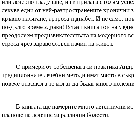
или лечебно гладуване, и ги прилага с голям успе
лекува едни от най-разпространените хронични з
кръвно налягане, артроза и диабет. И не само: по
по-дълго време здрави! В тази книга той нагледн
преодолеем предизвикателствата на модерното вс
стреса чрез здравословен начин на живот.
С примери от собствената си практика Анд
традиционните лечебни методи имат място в съвр
повече отвсякога те могат да бъдат много полезни
В книгата ще намерите много автентични ис
планове на лечение за различни болести.