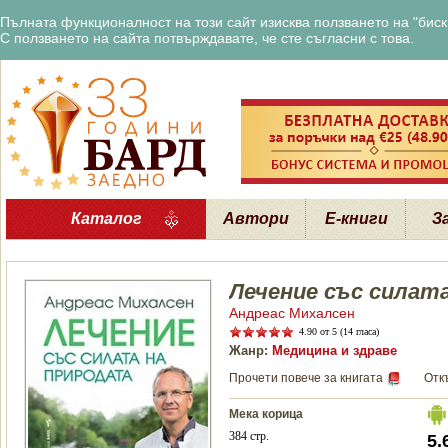
Пълната функционалност на този сайт изисква ползването на "бискв
С ползването на сайта потвърждавате, че сте съгласни с това.
Каталог
Автори
Е-книги
З
Лечение със силат
Андреас Михалсен
4.90
от 5 (14 гласа)
Жанр:
Медицина и здраве
Прочети повече за книгата
Отк
Мека корица
384 стр.
5.