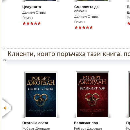
Целувката
Смелостта да
П
обичаш
Даниел Стийл
Д
Даниел Стийл
Роман
Р
Роман
Клиенти, които поръчаха тази книга, по
Окото на света
Великият лов
П
Робърт Джордан
Робърт Джордан
Р