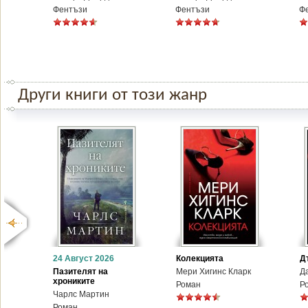
Фентъзи
Фентъзи
Ф
Други книги от този жанр
24 Август 2026
Колекцията
Д
Пазителят на
Мери Хигинс Кларк
Д
хрониките
Роман
Р
Чарлс Мартин
Роман