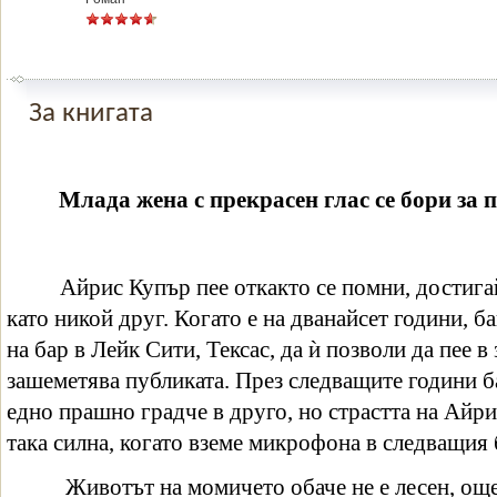
За книгата
Млада жена с прекрасен глас се бори за 
Айрис Купър пее откакто се помни, достига
като никой друг. Когато е на дванайсет години, 
на бар в Лейк Сити, Тексас, да ѝ позволи да пее в
зашеметява публиката. През следващите години б
едно прашно градче в друго, но страстта на Айри
така силна, когато вземе микрофона в следващия 
Животът на момичето обаче не е лесен, още