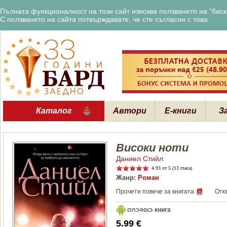
Пълната функционалност на този сайт изисква ползването на "бискв
С ползването на сайта потвърждавате, че сте съгласни с това.
Каталог
Автори
Е-книги
З
Високи ноти
Даниел Стийл
4.93
от 5 (13 гласа)
Жанр:
Роман
Прочети повече за книгата
Отк
книга
5.99 €