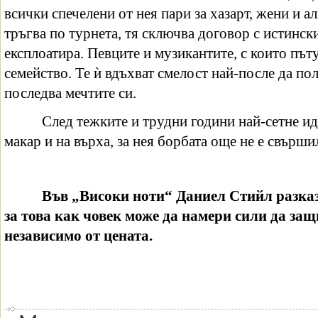
всички спечелени от нея пари за хазарт, жени и а
тръгва по турнета, тя сключва договор с истинс
експлоатира. Певците и музикантите, с които пъту
семейство. Те ѝ вдъхват смелост най-после да пол
последва мечтите си.
След тежките и трудни години най-сетне ид
макар и на върха, за нея борбата още не е свърши
Във „Високи ноти“ Даниел Стийл разка
за това как човек може да намери сили да защи
независимо от цената.