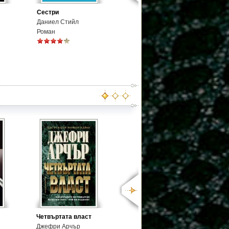
Сестри
Даниел Стийл
Роман
Четвъртата власт
Джефри Арчър