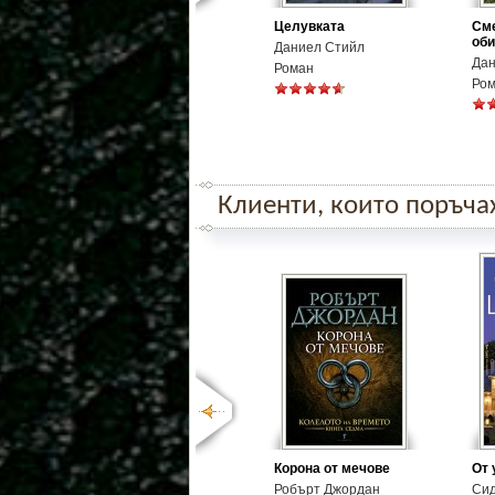
Целувката
Сме
об
Даниел Стийл
Дан
Роман
Ро
Клиенти, които поръчаха
Корона от мечове
От 
Робърт Джордан
Си