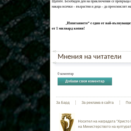
Щатите. Безобиден ден на приключения се превръща в
накара всички – възрастни и деца – да преосмислят жи
„
Изпитанието“ е един от най-вълнуващи
от 1 милиард копия!
Мнения на читатели
0 коментар
Добави своя коментар
За Бард
За реклама в сайта
По
Носител на наградата “Христо 
на Министерството на културат