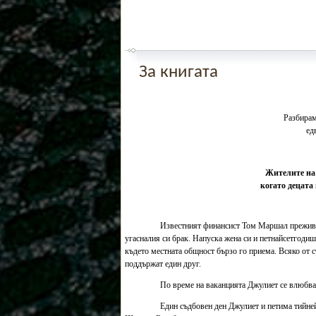
За книгата
Разбирам
ед
Жителите на 
когато децата 
Известният финансист Том Маршал преживяв
угасналия си брак. Напуска жена си и петнайсетгоди
където местната общност бързо го приема. Всяко от с
поддържат един друг.
По време на ваканцията Джулиет се влюбва в
Един съдбовен ден Джулиет и петима тийнейд