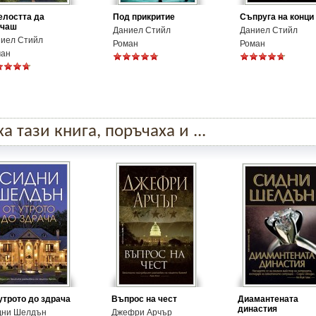
лостта да
Под прикритие
Съпруга на конци
ичаш
Даниел Стийл
Даниел Стийл
иел Стийл
Роман
Роман
ман
 тази книга, поръчаха и ...
утрото до здрача
Въпрос на чест
Диамантената
династия
дни Шелдън
Джефри Арчър