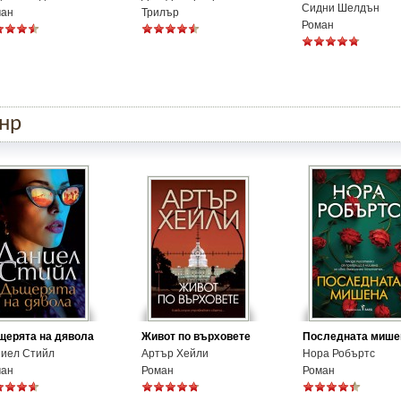
Сидни Шелдън
ман
Трилър
Роман
анр
ерята на дявола
Живот по върховете
Последната мише
иел Стийл
Артър Хейли
Нора Робъртс
ман
Роман
Роман