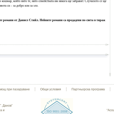
 кошмар, който нито те, нито семействата им някога ще забравят. Случилото се ще
вота си – за добро или за зло.
те романи от Даниел Стийл. Нейните романи са продадени по света в тираж
мощ при пазаруване
Общи условия
Партньорска програма
Г. Данов”
а и
“Асо