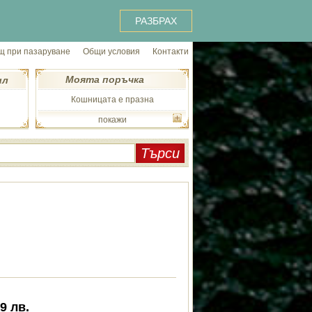
РАЗБРАХ
 при пазаруване
Общи условия
Контакти
Моята поръчка
ил
Кошницата е празна
покажи
99
лв.