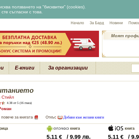
сква ползването на "бисквитки" (cookies).
сте съгласни с това.
Начало
За Бард
Новини
Помощ
Моят проф
ри
Е-книги
За организации
итанието
 Стийл
4.38
от 5 (16 гласа)
Роман
 повече за книгата
Откъс
Добави към желани книги
рица
книга
книга
5.11
€
/
9.99
лв.
5.11
€
/
9.