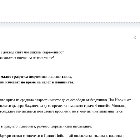
е докъде стига човешката издръжливост
ва когато я поставим на изпитание!
малко градче са подложени на изпитание,
им изчезват по време на излет в планината.
а криза на средната възраст и мечтае да се освободи от бездушния Ню Йорк и от
шната си дъщеря Джулиет, за да се премести в малкото градче Фиштейл, Монтана,
ъседските семейства си има своите проблеми, но в моменти на изпитание те се
 градчето, планината, ранчото, хората и сина на съседите.
жъри отиват с конете си в Гранит Пийк – най-опасната за изкачване планина в