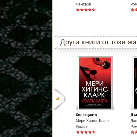
Фентъзи
Ро
Други книги от този ж
Колекцията
Дъщ
Мери Хигинс Кларк
Дан
Роман
Ро