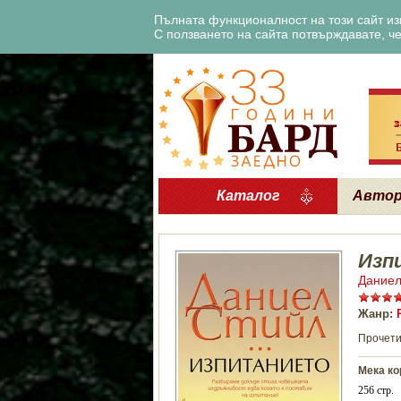
Пълната функционалност на този сайт изи
С ползването на сайта потвърждавате, че 
Каталог
Авто
Изп
Даниел
Жанр:
Прочети
Мека ко
256 стр.