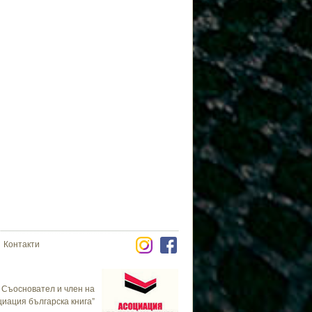
Контакти
Съосновател и член на
циация българска книга”