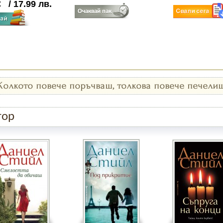
€
/
17.99
лв.
тор