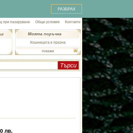
РАЗБРАХ
 при пазаруване
Общи условия
Контакти
Моята поръчка
ил
Кошницата е празна
покажи
00
лв.