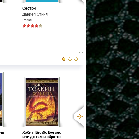
Сестри
Даниел Стийл
Роман
ача
Хобит: Билбо Бегинс
или до там и обратно