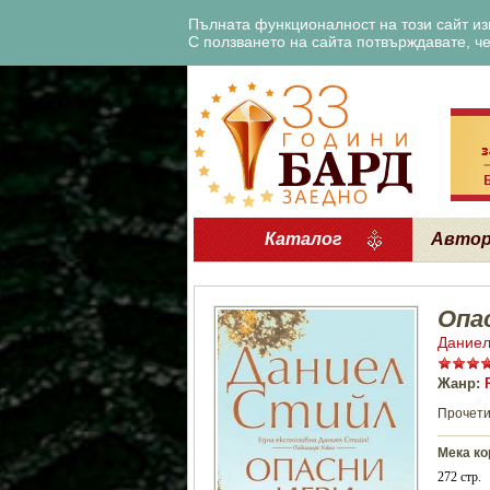
Пълната функционалност на този сайт изи
С ползването на сайта потвърждавате, че 
Каталог
Авто
Опа
Даниел
Жанр:
Прочети
Мека ко
272 стр.