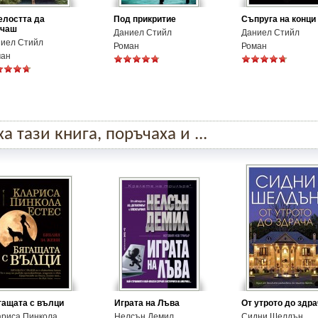
лостта да
Под прикритие
Съпруга на конци
ичаш
Даниел Стийл
Даниел Стийл
иел Стийл
Роман
Роман
ман
 тази книга, поръчаха и ...
гащата с вълци
Играта на Лъва
От утрото до здр
ариса Пинкола
Нелсън Демил
Сидни Шелдън