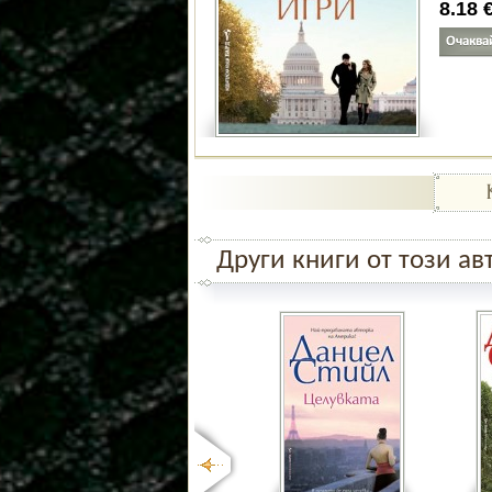
8.18
Други книги от този ав