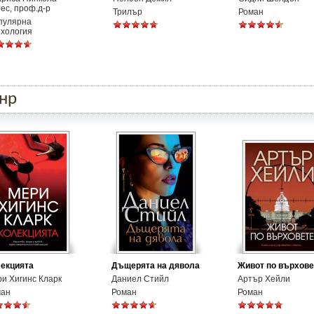
ес, проф.д-р
Трилър
Роман
пулярна
ихология
анр
екцията
Дъщерята на дявола
Живот по върхове
и Хигинс Кларк
Даниел Стийл
Артър Хейли
ман
Роман
Роман