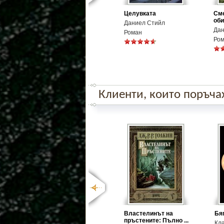
Целувката
Сме
об
Даниел Стийл
Дан
Роман
Ро
Клиенти, които поръчаха
Властелинът на
Бя
пръстените: Пълно ...
Кл