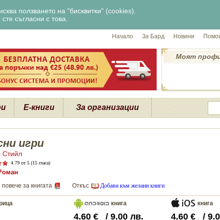
сква ползването на "бисквитки" (cookies).
сте съгласни с това.
Начало
За Бард
Новини
Помощ
Моят проф
ри
Е-книги
За организации
сни игри
 Стийл
4.79
от 5 (15 гласа)
Роман
 повече за книгата
Откъс
Добави към желани книги
рица
книга
книга
4.60
€
/
9.00
лв.
4.60
€
/
9.