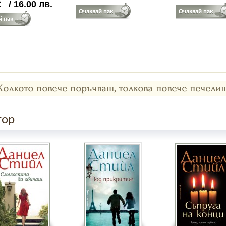
€
/
16.00
лв.
тор