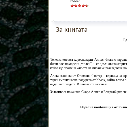
Роман
За книгата
Ед
Телевизионният кореспондент Аликс Филипс нарушав
бивш военноморски „тюлен“, и се вдъхновява от риско
който ще промени живота на мнозина: разследване по
Аликс започва от Олимпия Фостър – вдовица на про
търси емоционална подкрепа от Кларк, който влиза в 
надушват следата. И заплахите започват.
Залозите се покачват. Скоро Аликс и Бен разбират, че
Идеална комбинация от вълнен