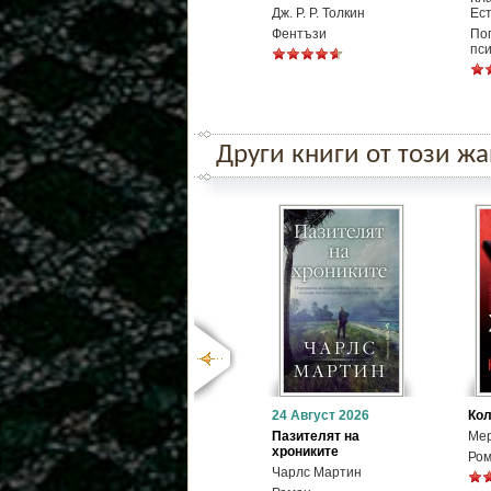
Дж. Р. Р. Толкин
Ест
Фентъзи
По
пс
Други книги от този ж
24 Август 2026
Кол
Пазителят на
Мер
хрониките
Ро
Чарлс Мартин