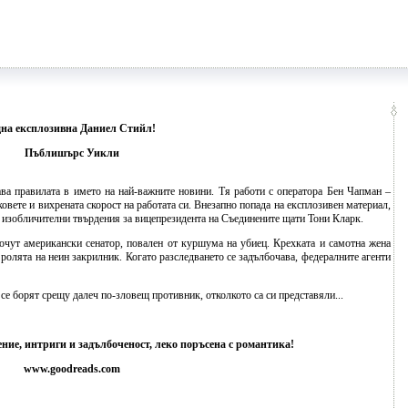
на експлозивна Даниел Стийл!
Пъблишърс Уикли
а правилата в името на най-важните новини. Тя работи с оператора Бен Чапман –
вете и вихрената скорост на работата си. Внезапно попада на експлозивен материал,
 изобличителни твърдения за вицепрезидента на Съединените щати Тони Кларк.
чут американски сенатор, повален от куршума на убиец. Крехката и самотна жена
ролята на неин закрилник. Когато разследването се задълбочава, федералните агенти
 се борят срещу далеч по-зловещ противник, отколкото са си представяли...
ие, интриги и задълбоченост, леко поръсена с романтика!
www.goodreads.com