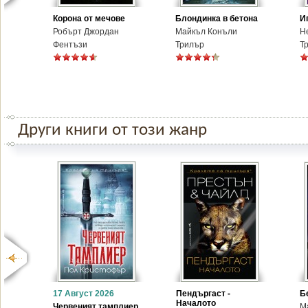
Корона от мечове
Блондинка в бетона
И
Робърт Джордан
Майкъл Конъли
Н
Фентъзи
Трилър
Т
Други книги от този жанр
17 Август 2026
Пендъргаст -
Б
Началото
Червеният тамплиер
М