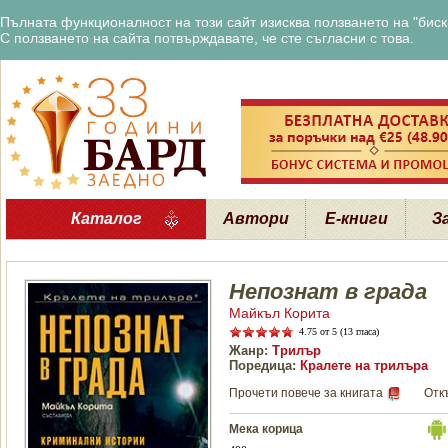
Пълната функционалност на този сайт изисква ползването на "бискв
С ползването на сайта потвърждавате, че сте съгласни с това.
Каталог
Автори
Е-книги
З
Непознат в града
Майкъл Корита
4.75
от 5 (13 гласа)
Жанр:
Трилър
Поредица:
Кралете на трилъра
Прочети повече за книгата
Отк
Мека корица