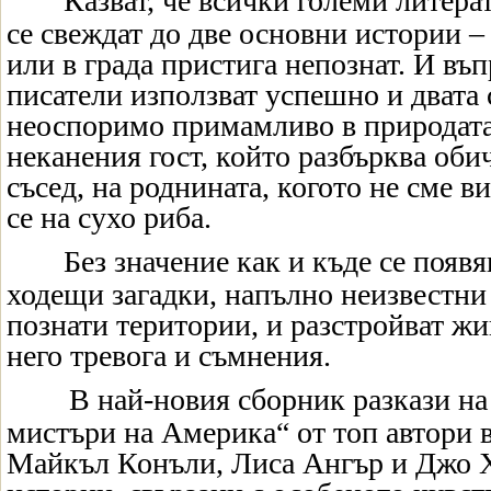
Казват, че всички големи литер
се свеждат до две основни истории – 
или в града пристига непознат. И въ
писатели използват успешно и двата
неоспоримо примамливо в природата 
неканения гост, който разбърква оби
съсед, на роднината, когото не сме в
се на сухо риба.
Без значение как и къде се появя
ходещи загадки, напълно неизвестни
познати територии, и разстройват жив
него тревога и съмнения.
В най-новия сборник разкази на
мистъри на Америка“ от топ автори в
Майкъл Конъли, Лиса Ангър и Джо Х