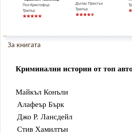
Дъглас Престън
Пол Кристофър
Т
Трилър
Трилър
За книгата
Криминални истории от топ авт
Майкъл Конъли
Алафеър Бърк
Джо Р. Лансдейл
Стив Хамилтън