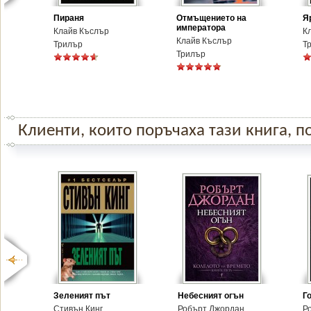
Пираня
Отмъщението на
Я
императора
Клайв Къслър
К
Клайв Къслър
Трилър
Т
Трилър
Клиенти, които поръчаха тази книга, по
Зеленият път
Небесният огън
Г
Стивън Кинг
Робърт Джордан
Р