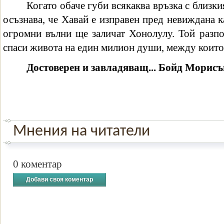
Когато обаче губи всякаква връзка с близк
осъзнава, че Хавай е изправен пред невиждана к
огромни вълни ще заличат Хонолулу. Той разпо
спаси живота на един милион души, между които
Достоверен и завладяващ... Бойд Морисъ
Мнения на читатели
0 коментар
Добави своя коментар