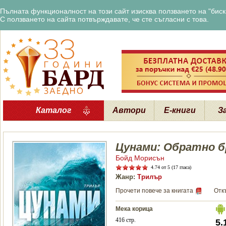
Пълната функционалност на този сайт изисква ползването на "бискв
С ползването на сайта потвърждавате, че сте съгласни с това.
Каталог
Автори
Е-книги
З
Цунами: Обратно б
Бойд Морисън
4.74
от 5 (17 гласа)
Жанр:
Трилър
Прочети повече за книгата
Отк
Мека корица
416 стр.
5.