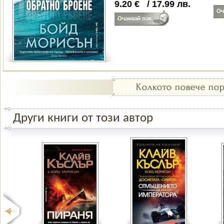
9.20
€
/
17.99
лв.
Други книги от този автор