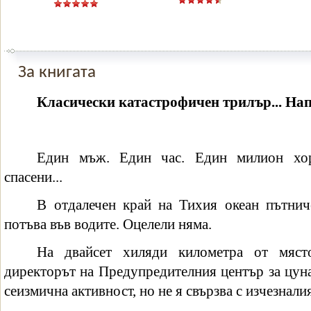
За книгата
Класически катастрофичен трилър... Нап
Един мъж. Един час. Един милион хор
спасени...
В отдалечен край на Тихия океан пътнич
потъва във водите. Оцелели няма.
На двайсет хиляди километра от мяст
директорът на Предупредителния център за цун
сеизмична активност, но не я свързва с изчезнали