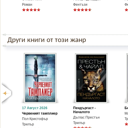
Роман
Фентъзи
Ф
Други книги от този жанр
17 Август 2026
Пендъргаст -
Б
Началото
Червеният тамплиер
М
Дъглас Престън
Пол Кристофър
Т
Трилър
Трилър