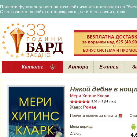
Пълната функционалност на този сайт изисква ползването на "бискв
С ползването на сайта потвърждавате, че сте съгласни с това.
Каталог
Автори
Е-книги
З
Някой дебне в нощ
Мери Хигинс Кларк
5.00
от 5 (14 гласа)
Жанр:
Роман
Прочети повече за книгата
Отк
Мека корица
272 стр.
4.