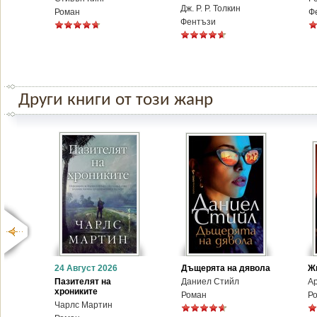
Дж. Р. Р. Толкин
Роман
Ф
Фентъзи
Други книги от този жанр
24 Август 2026
Дъщерята на дявола
Ж
Пазителят на
Даниел Стийл
А
хрониките
Роман
Р
Чарлс Мартин