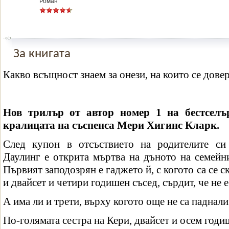
Роман
За книгата
Какво всъщност знаем за онези, на които се дове
Нов трилър от автор номер 1 на бестсел
кралицата на съспенса Мери Хигинс Кларк.
След купон в отсъствието на родителите си
Даулинг е открита мъртва на дъното на семейн
Първият заподозрян е гаджето й, с когото са се 
и двайсет и четири годишен съсед, сърдит, че не е
А има ли и трети, върху когото още не са паднал
По-голямата сестра на Кери, двайсет и осем годи