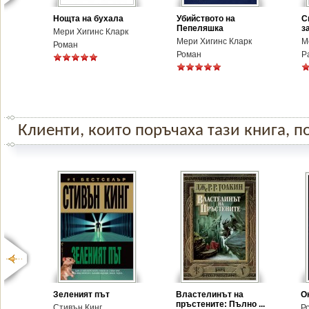
Нощта на бухала
Убийството на
С
Пепеляшка
з
Мери Хигинс Кларк
Мери Хигинс Кларк
М
Роман
Роман
Р
Клиенти, които поръчаха тази книга, по
Зеленият път
Властелинът на
О
пръстените: Пълно ...
Стивън Кинг
Р