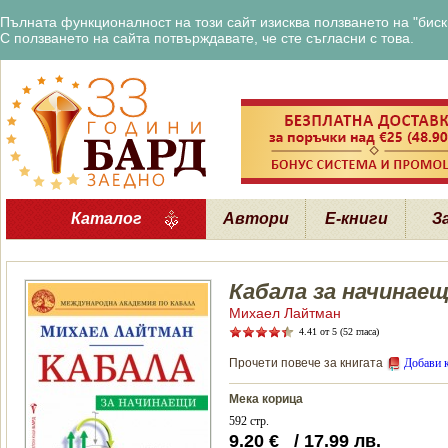
Пълната функционалност на този сайт изисква ползването на "бискв
С ползването на сайта потвърждавате, че сте съгласни с това.
Каталог
Автори
Е-книги
З
Кабала за начинае
Михаел Лайтман
4.41
от 5 (52 гласа)
Прочети повече за книгата
Добави 
Мека корица
592 стр.
9.20
€
/
17.99
лв.