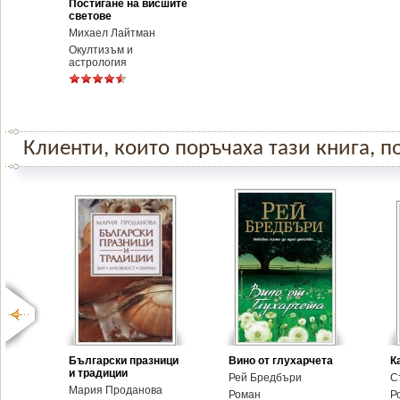
Постигане на висшите
светове
Михаел Лайтман
Окултизъм и
астрология
Клиенти, които поръчаха тази книга, по
Български празници
Вино от глухарчета
К
и традиции
Рей Бредбъри
С
Мария Проданова
Роман
Р