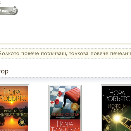
€
тор