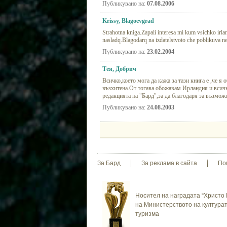
Публикувано на:
07.08.2006
Krissy, Blagoevgrad
Strahotna kniga.Zapali interesa mi kum vsichko irlan
nasladq.Blagodarq na izdatelstvoto che poblikuva nei
Публикувано на:
23.02.2004
Tея, Добрич
Всичко,което мога да кажа за тази книга е ,че 
възхитена.От тогава обожавам Ирландия и всичк
редакцията на "Бард",за да благодаря за възможн
Публикувано на:
24.08.2003
За Бард
За реклама в сайта
По
Носител на наградата “Христо 
на Министерството на културат
туризма