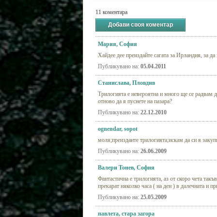
11 коментара
Добави своя коментар
Мария, София
Хайдее дее преиздайте сагата за Ирландия, за д
Публикувано на:
05.04.2011
Станислава, Пловдив
Трилогията е невероятна и много ще се радвам д
отново да я пуснете на пазара?
Публикувано на:
22.12.2010
ognendar, sopot
моля;преиздаите трилогията;искам да си я закуп
Публикувано на:
26.06.2009
Валери Тонев, София
Фантастична е трилогията, аз от скоро чета так
прекарат няколко часа ( на ден ) в далечната и 
Публикувано на:
25.05.2009
павлета, стара загора