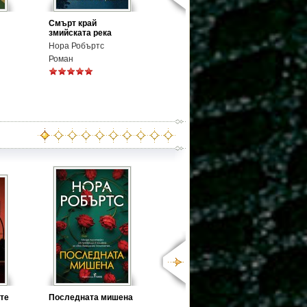
Смърт край
змийската река
Нора Робъртс
Роман
те
Последната мишена