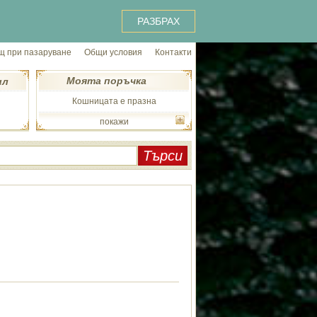
РАЗБРАХ
 при пазаруване
Общи условия
Контакти
Моята поръчка
ил
Кошницата е празна
покажи