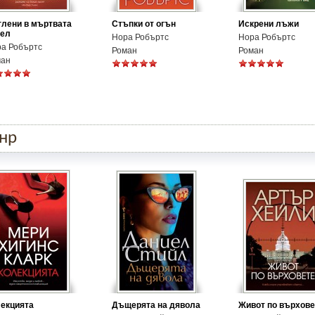
лени в мъртвата
Стъпки от огън
Искрени лъжи
пел
Нора Робъртс
Нора Робъртс
а Робъртс
Роман
Роман
ман
анр
екцията
Дъщерята на дявола
Живот по върхове