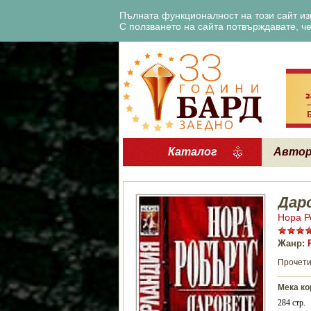
Пълната функционалност на този сайт изи
С ползването на сайта потвърждавате, че 
Каталог
Авто
Дар
Нора Р
Жанр:
Прочети
Мека ко
284 стр.