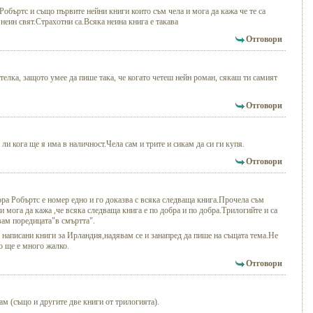
Робъртс и също първите нейни книги които съм чела и мога да кажа че те са
 неин свят.Страхотни са.Всяка неина книга е такава
Отговори
телка, защото умее да пише така, че когато четеш нейн роман, сякаш ти самият
Отговори
ли кога ще я има в наличност.Чела сам и трите и сикам да си ги купя.
Отговори
ора Робъртс е номер едно и го доказва с всяка следваща книга.Прочела съм
 и мога да кажа ,че всяка следваща книга е по добра и по добра.Трилогийте и са
ам поредицата"в смъртта".
 написани книги за Ирландия,надявам се и занапред да пише на същата тема.Не
о ще е много жалко.
Отговори
ам (също и другите две книги от трилогията).