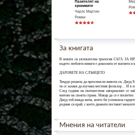
Пазителят на
Мер
хрониките
Ро
Чарлс Мартин
Роман
За книгата
В новата си увлекателна трилогия САГА ЗА И
където любовта винаги е докосната от магията и к
ДАРОВЕТЕ НА СЛЪНЦЕТО
Твърдо решила да преосмисли живота си, Джуд Мъ
тя се залавя да изучава местния фолклор… И в и
След години на пътешествия завърналият се на
митове на своята страна. Макар да се е посветил
Джуд той вижда жена, която би успокоила сърцето
родния си край, с което двамата поставят началот
Мнения на читатели