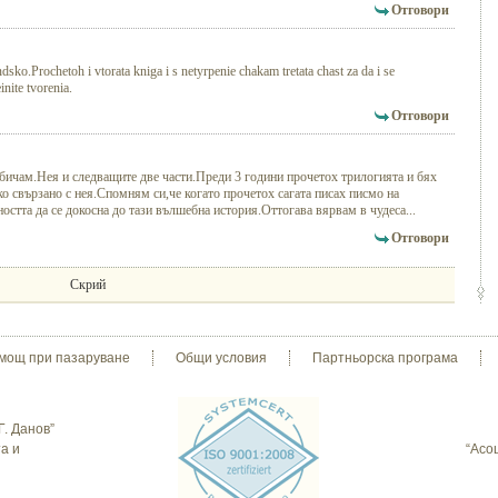
Отговори
dsko.Prochetoh i vtorata kniga i s netyrpenie chakam tretata chast za da i se
nite tvorenia.
Отговори
я обичам.Нея и следващите две части.Преди 3 години прочетох трилогията и бях
о свързано с нея.Спомням си,че когато прочетох сагата писах писмо на
остта да се докосна до тази вълшебна история.Оттогава вярвам в чудеса...
Отговори
Скрий
мощ при пазаруване
Общи условия
Партньорска програма
Г. Данов”
а и
“Асо