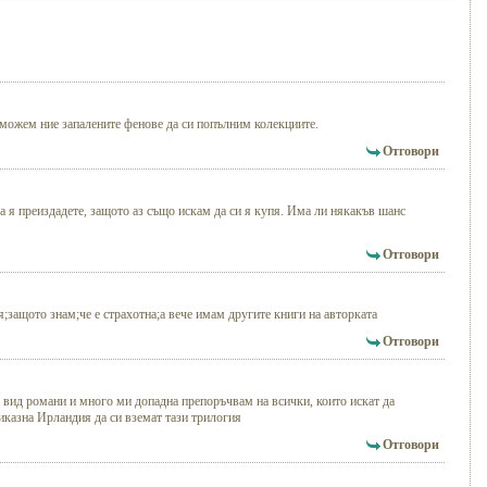
а можем ние запалените фенове да си попълним колекциите.
Отговори
а я преиздадете, защото аз също искам да си я купя. Има ли някакъв шанс
Отговори
я;защото знам;че е страхотна;а вече имам другите книги на авторката
Отговори
ъв вид романи и много ми допадна препоръчвам на всички, които искат да
приказна Ирландия да си вземат тази трилогия
Отговори