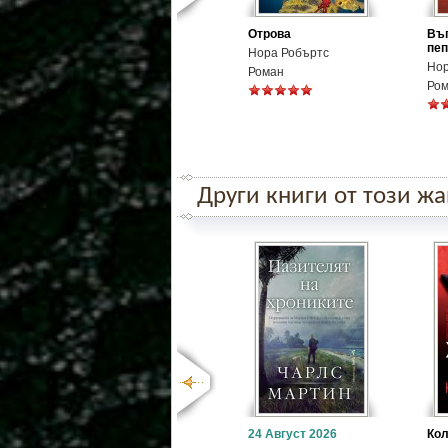
Отрова
Въг
пе
Нора Робъртс
Нор
Роман
Ро
Други книги от този ж
24 Август 2026
Кол