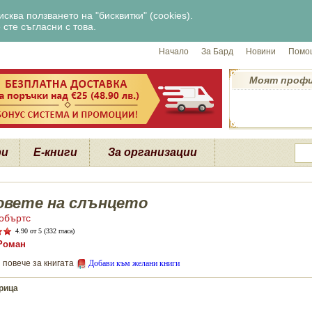
сква ползването на "бисквитки" (cookies).
сте съгласни с това.
Начало
За Бард
Новини
Помощ
Моят проф
ри
Е-книги
За организации
овете на слънцето
объртс
4.90
от 5 (332 гласа)
Роман
 повече за книгата
Добави към желани книги
рица