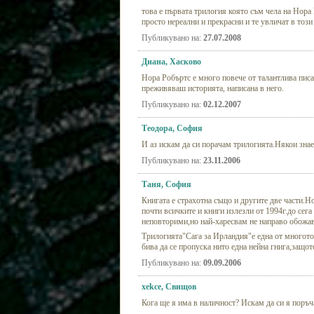
това е първата трилогия която съм чела на Нора 
просто нереални и прекрасни и те увличат в този
Публикувано на:
27.07.2008
Диана, Хасково
Нора Робъртс е много повече от талантлива писа
преживяваш историята, написана в него.
Публикувано на:
02.12.2007
Теодора, София
И аз искам да си порачам трилогията.Някои знае 
Публикувано на:
23.11.2006
Таня, София
Книгата е страхотна също и другите две части.Н
почти всичките и книги излезли от 1994г.до сега
неповторими,но най-харесвам не направо обожав
Трилогията"Сага за Ирландия"е една от многото
бива да се пропуска нито една нейна гнига,защот
Публикувано на:
09.09.2006
xekce, Свищов
Кога ще я има в наличност? Искам да си я поръч