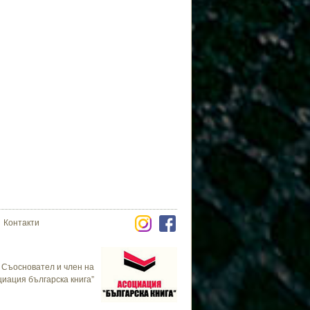
Контакти
Съосновател и член на
циация българска книга”