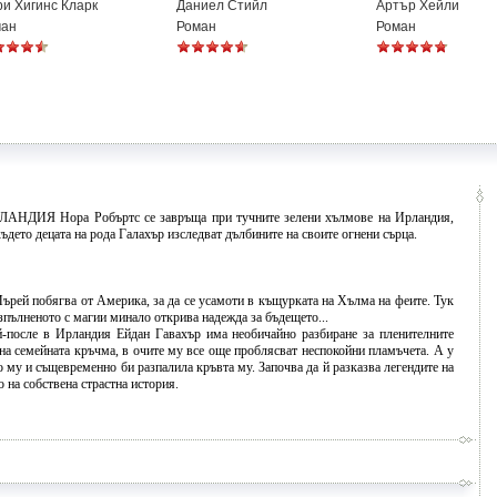
и Хигинс Кларк
Даниел Стийл
Артър Хейли
ман
Роман
Роман
РЛАНДИЯ Нора Робъртс се завръща при тучните зелени хълмове на Ирландия,
ъдето децата на рода Галахър изследват дълбините на своите огнени сърца.
рей побягва от Америка, за да се усамоти в къщурката на Хълма на феите. Тук
зпълненото с магии минало открива надежда за бъдещето...
й-после в Ирландия Ейдан Гавахър има необичайно разбиране за пленителните
 на семейната кръчма, в очите му все още проблясват неспокойни пламъчета. А у
 му и същевременно би разпалила кръвта му. Започва да й разказва легендите на
о на собствена страстна история.