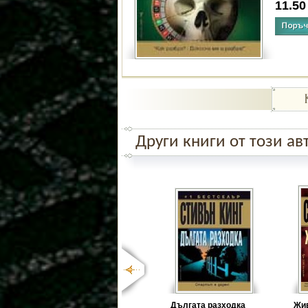
11.5
Други книги от този ав
Дългата разходка
Жи