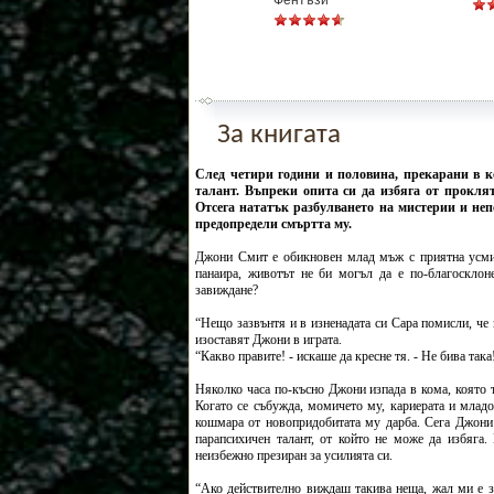
Фентъзи
За книгата
След четири години и половина, прекарани в к
талант. Въпреки опита си да избяга от проклят
Отсега нататък разбулването на мистерии и не
предопредели смъртта му.
Джони Смит е обикновен млад мъж с приятна усмивк
панаира, животът не би могъл да е по-благосклон
завиждане?
“Нещо зазвънтя и в изненадата си Сара помисли, че 
изоставят Джони в играта.
“Какво правите! - искаше да кресне тя. - Не бива така
Няколко часа по-късно Джони изпада в кома, която 
Когато се събужда, момичето му, кариерата и младо
кошмара от новопридобитата му дарба. Сега Джони 
парапсихичен талант, от който не може да избяга.
неизбежно презиран за усилията си.
“Ако действително виждаш такива неща, жал ми е за