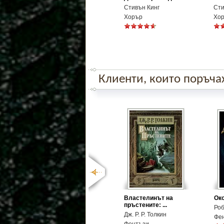
Стивън Кинг
Сти
Хорър
Хо
Клиенти, които поръчаха
Властелинът на
Око
пръстените: ...
Ро
Дж. Р. Р. Толкин
Фе