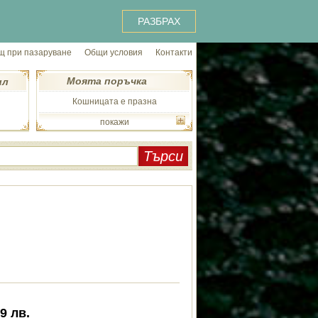
РАЗБРАХ
 при пазаруване
Общи условия
Контакти
Моята поръчка
ил
Кошницата е празна
покажи
99
лв.