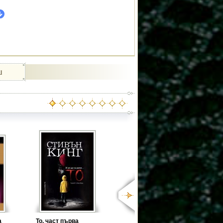
а
То, част първа