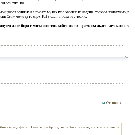
говори така, но...”
мбициозен политик и в главата му нахлува картина на бъдеще, толкова неописуемо, в
ни Смит може да го спре. Той е сам... и това не е честно.
инуден да се бори с могъщото зло, който ще ви преследва дълго след като сте
Отговори
 Явно заради филма. Само не разбрах дали ще бъде преиздадена книгата или ще