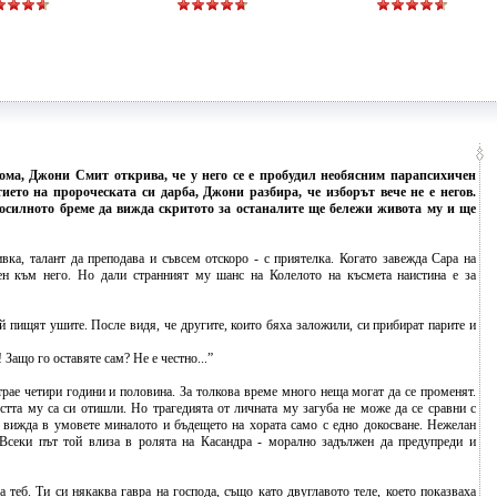
ома, Джони Смит открива, че у него се е пробудил необясним парапсихичен
ието на пророческата си дарба, Джони разбира, че изборът вече не е негов.
посилното бреме да вижда скритото за останалите ще бележи живота му и ще
а, талант да преподава и съвсем отскоро - с приятелка. Когато завежда Сара на
ен към него. Но дали странният му шанс на Колелото на късмета наистина е за
й пищят ушите. После видя, че другите, които бяха заложили, си прибират парите и
! Защо го оставяте сам? Не е честно...”
трае четири години и половина. За толкова време много неща могат да се променят.
стта му са си отишли. Но трагедията от личната му загуба не може да се сравни с
вижда в умовете миналото и бъдещето на хората само с едно докосване. Нежелан
 Всеки път той влиза в ролята на Касандра - морално задължен да предупреди и
 теб. Ти си някаква гавра на господа, също като двуглавото теле, което показваха