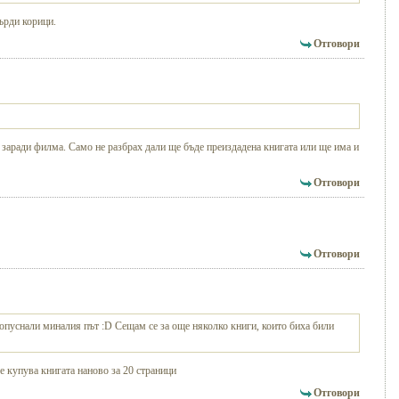
върди корици.
Отговори
 заради филма. Само не разбрах дали ще бъде преиздадена книгата или ще има и
Отговори
Отговори
ропуснали миналия път :D Сещам се за още няколко книги, които биха били
е купува книгата наново за 20 страници
Отговори