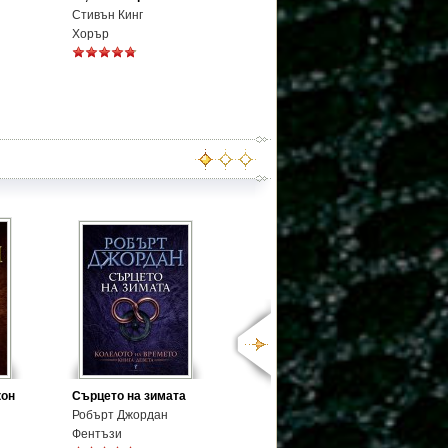
Стивън Кинг
Хорър
кон
Сърцето на зимата
Робърт Джордан
Фентъзи