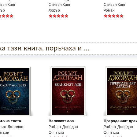
вън Кинг
Стивън Кинг
Стивън Кинг
рър
Хорър
Роман
 тази книга, поръчаха и ...
то на света
Великият лов
Прероденият дра
бърт Джордан
Робърт Джордан
Робърт Джордан
нтъзи
Фентъзи
Фентъзи