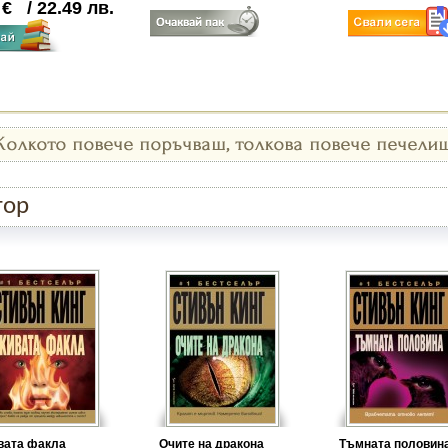
0
€
/
22.49
лв.
тор
вата факла
Очите на дракона
Тъмната половин