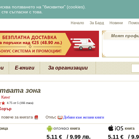
сква ползването на "бисквитки" (cookies).
сте съгласни с това.
Начало
За Бард
Новини
Помощ
Моят проф
ри
Е-книги
За организации
твата зона
 Кинг
4.75
от 5 (166 гласа)
Хорър
 повече за книгата
Откъс
Добави към желани книги
рица
книга
книга
5.11
€
/
9.99
лв.
5.11
€
/
9.