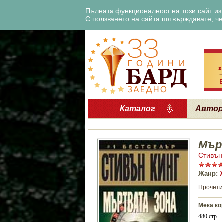
Пълната функционалност на този сайт изи
С ползването на сайта потвърждавате, че 
Каталог
Авто
Мър
Стивън
Жанр:
Прочети
Мека ко
480 стр.