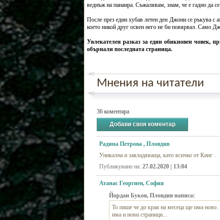
веднъж на панаира. Съжалявам, знам, че е гадно да се 
После през един хубав летен ден Джони се ръкува с а
което никой друг освен него не би повярвал. Само Джо
Увлекателен разказ за един обикновен човек, пр
обърнали последната страница.
Мнения на читатели
36 коментара
Добави своя коментар
Радина Петрова , Пловдив
Уникална и завладяваща, като всичко от Кинг .
Публикувано на:
27.02.2020 | 13:04
Атанас Георгиев, София
Йордан Буков, Пловдив написа:
То пише че до края на месеца ще има ново.
има и нови страници...