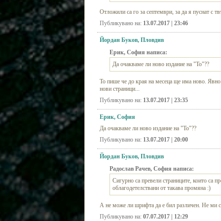
Отложили са го за септември, за да я пуснат с т
Публикувано на:
13.07.2017 | 23:46
Йордан Буков, Пловдив
Ерик, София написа:
Да очакваме ли ново издание на "То"??
То пише че до края на месеца ще има ново. Явно
нови страници...
Публикувано на:
13.07.2017 | 23:35
Ерик, София
Да очакваме ли ново издание на "То"??
Публикувано на:
13.07.2017 | 20:00
Йордан Буков, Пловдив
Радослав Рачев, София написа:
Сигурно са превели страниците, които са п
облагодетелствани от такава промяна :)
А не може ли шрифта да е бил различен. Не ми с
Публикувано на:
07.07.2017 | 12:29