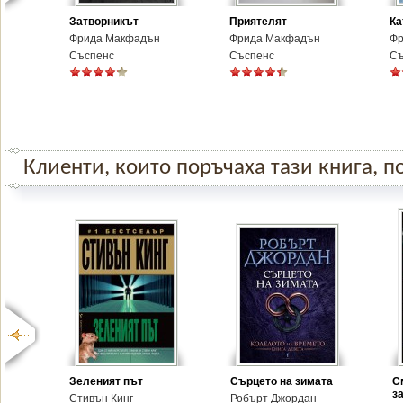
Затворникът
Приятелят
Ка
Фрида Макфадън
Фрида Макфадън
Фр
Съспенс
Съспенс
Съ
Клиенти, които поръчаха тази книга, по
Зеленият път
Сърцето на зимата
С
з
Стивън Кинг
Робърт Джордан