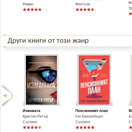
М
Роман
Фентъзи
Т
Други книги от този жанр
Измамата
Пенсионният план
М
Кристен Ритър
Сю Хинсенбъргс
Б
Съспенс
Съспенс
С