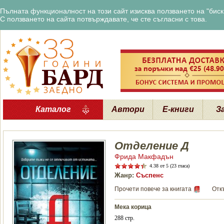
Пълната функционалност на този сайт изисква ползването на "бискв
С ползването на сайта потвърждавате, че сте съгласни с това.
Каталог
Автори
Е-книги
З
Отделение Д
Фрида Макфадън
4.38
от 5 (23 гласа)
Жанр:
Съспенс
Прочети повече за книгата
Отк
Мека корица
288 стр.