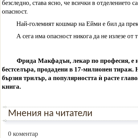
безследно, става ясно, че всички в отделението с
опасност.
Най-големият кошмар на Ейми е бил да прек
А сега има опасност никога да не излезе от 
Фрида Макфадън, лекар по професия, е 
бестселъра, продадени в 17-милионен тираж.
бързия трилър, а популярността ѝ расте глав
книга.
Мнения на читатели
0 коментар