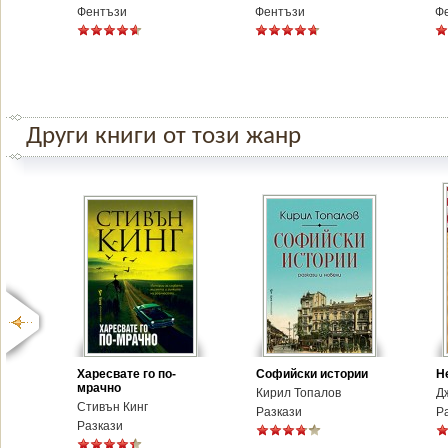
Фентъзи
Фентъзи
Ф
Други книги от този жанр
Харесвате го по-
Софийски истории
Н
мрачно
Кирил Топалов
Д
Стивън Кинг
Разкази
Р
Разкази