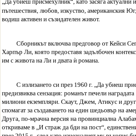
„Да убиеш присмехулник“, като засяга актуални 
пътешествия, любов, изкуство, американския Юг
водиш активен и съзидателен живот.
Сборникът включва предговор от Кейси Се
Харпър Ли, която предоставя задълбочен контекст
им с живота на Ли и двата ѝ романа.
С излизането си през 1960 г. „Да убиеш пр
предизвиква сензация: романът печели наградата
милиони екземпляри. Скаут, Джем, Атикус и дру
спомагат за създаването на един шедьовър на аме
Друга, по-мрачна версия на провинциална Алабама
откриваме в „И страж да бди на пост“, единствен
през 2015 г., след като изчезналият му ръкопис б