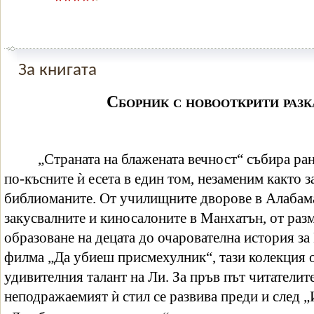
За книгата
Сборник с новооткрити разк
„Страната на блажената вечност“ събира ра
по-късните ѝ есета в един том, незаменим както за
библиоманите. От училищните дворове в Алабама
закусвалните и киносалоните в Манхатън, от раз
образоване на децата до очарователна история за
филма „Да убиеш присмехулник“, тази колекция о
удивителния талант на Ли. За пръв път читателите
неподражаемият ѝ стил се развива преди и след „