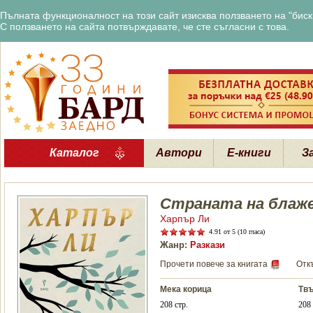
Пълната функционалност на този сайт изисква ползването на "бискв
С ползването на сайта потвърждавате, че сте съгласни с това.
Каталог
Автори
Е-книги
З
Страната на блаж
Харпър Ли
4.91
от 5 (10 гласа)
Жанр:
Разкази
Прочети повече за книгата
Отк
Мека корица
Твъ
208 стр.
208 