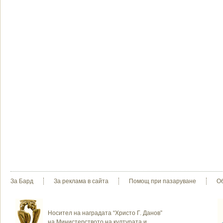
За Бард
За реклама в сайта
Помощ при пазаруване
О
Носител на наградата “Христо Г. Данов”
на Министерството на културата и