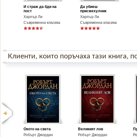
И страж да бди на
Да убиеш
пост
присмехулник
Харпър Ли
Харпър Ли
Съвременна класика
Съвременна класика
Клиенти, които поръчаха тази книга, по
Окото на света
Великият лов
П
Робърт Джордан
Робърт Джордан
Р