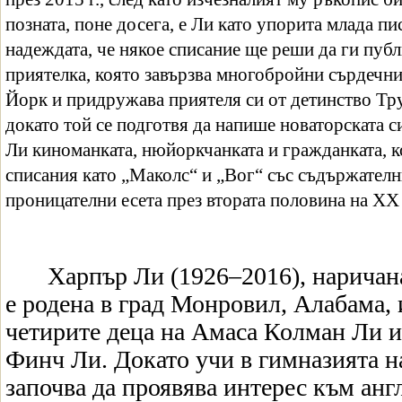
позната, поне досега, е Ли като упорита млада пи
надеждата, че някое списание ще реши да ги публ
приятелка, която завързва многобройни сърдечн
Йорк и придружава приятеля си от детинство Тр
докато той се подготвя да напише новаторската 
Ли киноманката, нюйоркчанката и гражданката, к
списания като „Маколс“ и „Вог“ със съдържателн
проницателни есета през втората половина на
XX
Харпър Ли (1926–2016), наричана
е родена в град Монровил, Алабама, 
четирите деца на Амаса Колман Ли 
Финч Ли. Докато учи в гимназията н
започва да проявява интерес към анг