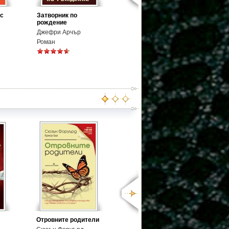
ъс
Затворник по
рождение
Джефри Арчър
Роман
Отровните родители