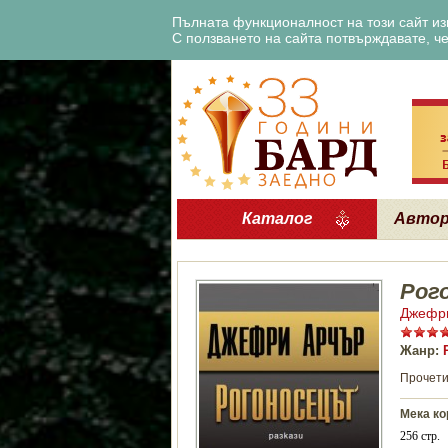
Пълната функционалност на този сайт изи
С ползването на сайта потвърждавате, че 
Каталог
Авто
Рог
Джефр
Жанр:
Прочети
Мека ко
256 стр.