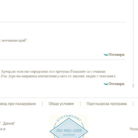
 неочакван край".
Отговори
рчър,но този път определено ги е претупал.Разказите са с очакван
Ези ,тура ми направиха впечатление,а него го закупих заедно с тази книга.
Отговори
мощ при пазаруване
Общи условия
Партньорска програма
Г. Данов”
а и
“Асо