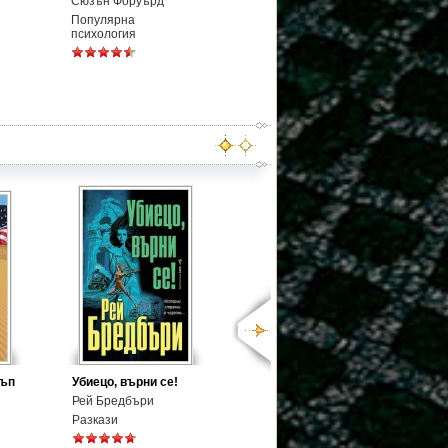
Сюзън Форуърд
Популярна
психология
тъп
Убиецо, върни се!
Рей Бредбъри
Разкази