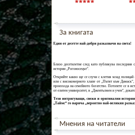
За книгата
Един от десетте най-добри разказвачи на света!
Близо десетилетие след като публикува последния 
истории „Рогоносецът“.
Открийте какво ще се случи с клетия млад полицай 
или с високомерното хлапе от „Пътят към Дамаск“, 
произхода на семейното богатство. Потопете се в ис
от елитен университет, в „Джентълмен и учен“, докат
Тези интригуващи, свежи и оригинални истории
„Таймс“ го нарича „вероятно най-великия разказ
Мнения на читатели