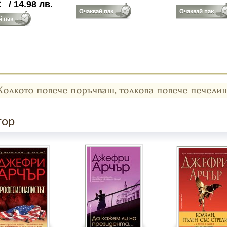
€
/
14.98
лв.
тор