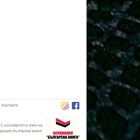
Контакти
Съосновател и член на
циация българска книга”