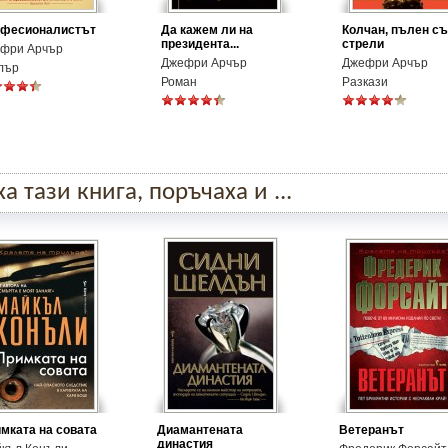
фесионалистът
Да кажем ли на
Колчан, пълен с
президента...
стрели
фри Арчър
Джефри Арчър
Джефри Арчър
лър
Роман
Разкази
 тази книга, поръчаха и ...
мката на совата
Диамантената
Ветеранът
династия