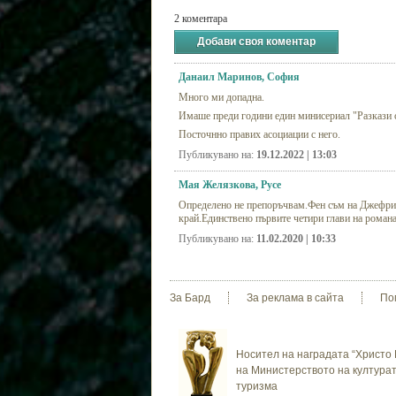
2 коментара
Добави своя коментар
Данаил Маринов, София
Много ми допадна.
Имаше преди години един минисериал "Разкази с
Посточнно правих асоциации с него.
Публикувано на:
19.12.2022 | 13:03
Мая Желязкова, Русе
Определено не препоръчвам.Фен съм на Джефри А
край.Единствено първите четири глави на романа 
Публикувано на:
11.02.2020 | 10:33
За Бард
За реклама в сайта
По
Носител на наградата “Христо 
на Министерството на културат
туризма