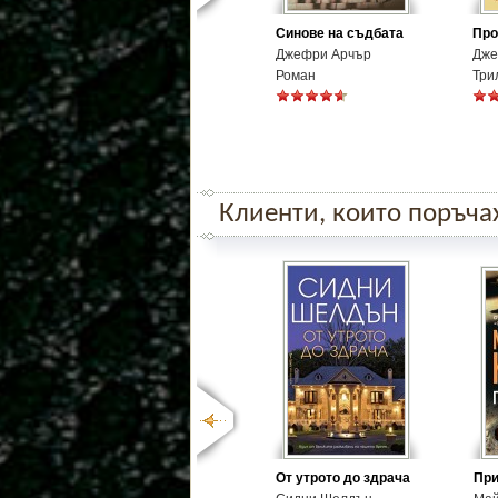
Синове на съдбата
Про
Джефри Арчър
Дже
Роман
Три
Клиенти, които поръчаха
От утрото до здрача
При