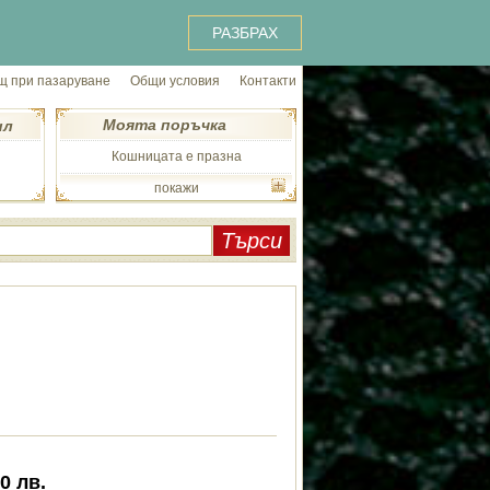
РАЗБРАХ
 при пазаруване
Общи условия
Контакти
Моята поръчка
ил
Кошницата е празна
покажи
00
лв.