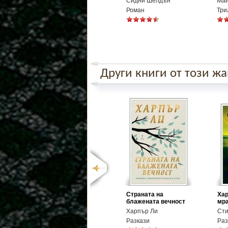
Сидни Шелдън
Май
Роман
Три
Други книги от този ж
Страната на
Хар
блажената вечност
мр
Харпър Ли
Сти
Разкази
Раз