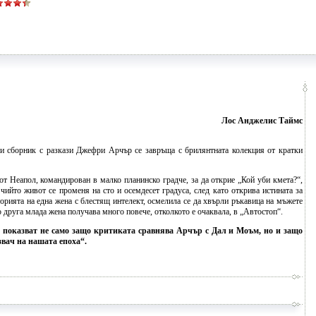
Лос Анджелис Таймс
си сборник с разкази Джефри Арчър се завръща с брилянтната колекция от кратки
от Неапол, командирован в малко планинско градче, за да открие „Кой уби кмета?“,
чийто живот се променя на сто и осемдесет градуса, след като открива истината за
торията на една жена с блестящ интелект, осмелила се да хвърли ръкавица на мъжете
о друга млада жена получава много повече, отколкото е очаквала, в „Автостоп“.
 показват не само защо критиката сравнява Арчър с Дал и Моъм, но и защо
вач на нашата епоха“.