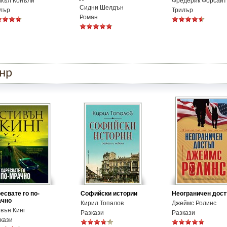
къл Конъли
Фредерик Форсайт
Сидни Шелдън
лър
Трилър
Роман
анр
есвате го по-
Софийски истории
Неограничен дос
ачно
Кирил Топалов
Джеймс Ролинс
вън Кинг
Разкази
Разкази
кази