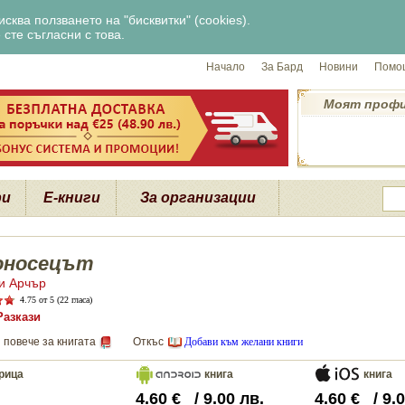
сква ползването на "бисквитки" (cookies).
сте съгласни с това.
Начало
За Бард
Новини
Помощ
Моят проф
ри
Е-книги
За организации
оносецът
и Арчър
4.75
от 5 (22 гласа)
Разкази
 повече за книгата
Откъс
Добави към желани книги
рица
книга
книга
4.60
€
/
9.00
лв.
4.60
€
/
9.