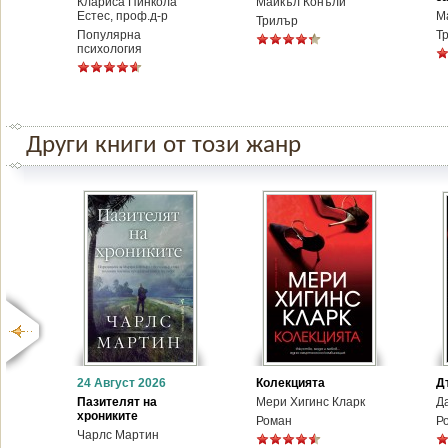
Клариса Пинкола
Майкъл Конъли
Естес, проф.д-р
М
Трилър
Популярна
Т
психология
Други книги от този жанр
24 Август 2026
Колекцията
Д
Пазителят на
Мери Хигинс Кларк
Д
хрониките
Роман
Р
Чарлс Мартин