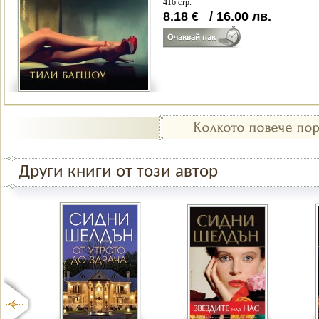
416 стр.
8.18
€
/
16.00
лв.
Други книги от този автор