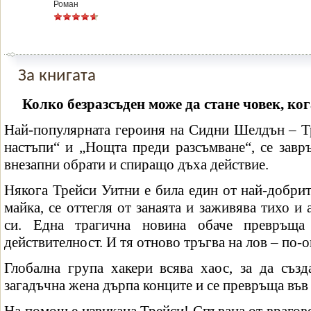
Роман
За книгата
Колко безразсъден може да стане човек, ко
Най-популярната героиня на Сидни Шелдън – Т
настъпи“ и „Нощта преди разсъмване“, се завр
внезапни обрати и спиращо дъха действие.
Някога Трейси Уитни е била един от най-добрите
майка, се оттегля от занаята и заживява тихо и
си. Една трагична новина обаче превръща
действителност. И тя отново тръгва на лов – по-о
Глобална група хакери всява хаос, за да създ
загадъчна жена дърпа конците и се превръща във