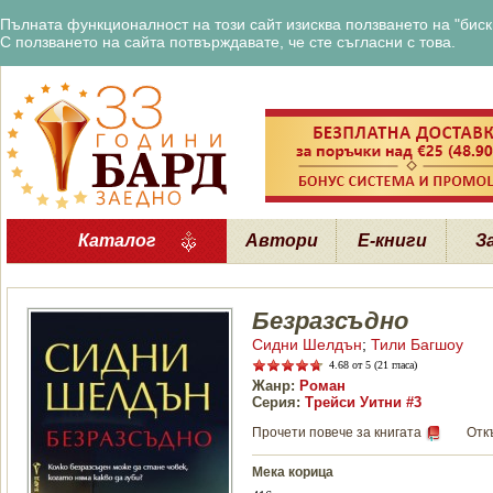
Пълната функционалност на този сайт изисква ползването на "бискв
С ползването на сайта потвърждавате, че сте съгласни с това.
Каталог
Автори
Е-книги
З
Безразсъдно
Сидни Шелдън
;
Тили Багшоу
4.68
от 5 (21 гласа)
Жанр:
Роман
Серия:
Трейси Уитни #3
Прочети повече за книгата
Отк
Мека корица