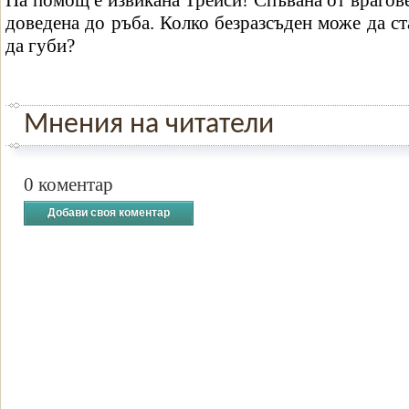
На помощ е извикана Трейси! Спъвана от врагове
доведена до ръба. Колко безразсъден може да ст
да губи?
Мнения на читатели
0 коментар
Добави своя коментар