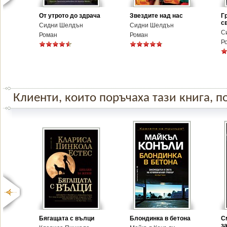
От утрото до здрача
Звездите над нас
Г
с
Сидни Шелдън
Сидни Шелдън
С
Роман
Роман
Р
Клиенти, които поръчаха тази книга, по
Бягащата с вълци
Блондинка в бетона
С
з