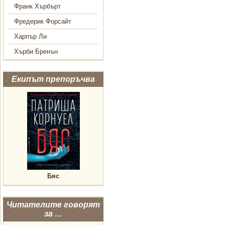
Франк Хърбърт
Фредерик Форсайт
Харпър Ли
Хърби Бренън
Екипът препоръчва
Бяс
Читателите говорят
за …