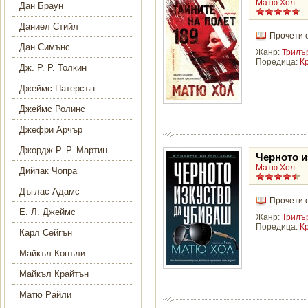
Матю Хол
Дан Браун
Даниел Стийл
Прочети 
Дан Симънс
Жанр:
Трилъ
Поредица:
К
Дж. Р. Р. Толкин
Джеймс Патерсън
Джеймс Ролинс
Джефри Арчър
Джордж Р. Р. Мартин
Черното и
Матю Хол
Дийпак Чопра
Дъглас Адамс
Прочети 
Е. Л. Джеймс
Жанр:
Трилъ
Поредица:
К
Карл Сейгън
Майкъл Конъли
Майкъл Крайтън
Матю Райли