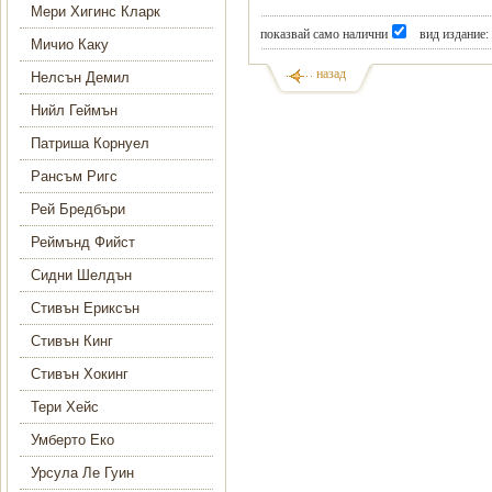
Мери Хигинс Кларк
показвай само налични
вид издание:
Мичио Каку
назад
Нелсън Демил
Нийл Геймън
Патриша Корнуел
Рансъм Ригс
Рей Бредбъри
Реймънд Фийст
Сидни Шелдън
Стивън Ериксън
Стивън Кинг
Стивън Хокинг
Тери Хейс
Умберто Еко
Урсула Ле Гуин