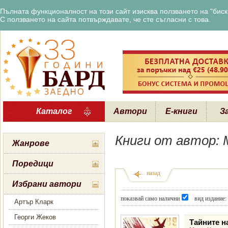
Пълната функционалност на този сайт изисква ползването на "бискв
С ползването на сайта потвърждавате, че сте съгласни с това.
Каталог
Автори
Е-книги
З
Книги от автор:
Жанрове
Поредици
назад
Избрани автори
показвай само налични
вид издание:
Артър Кларк
Георги Жеков
Тайните н