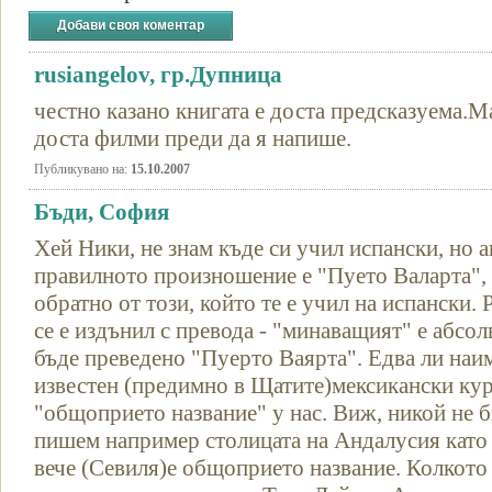
Добави своя коментар
rusiangelov, гр.Дупница
честно казано книгата е доста предсказуема.М
доста филми преди да я напише.
Публикувано на:
15.10.2007
Бъди, София
Хей Ники, не знам къде си учил испански, но 
правилното произношение е "Пуето Валарта", 
обратно от този, който те е учил на испански. 
се е издънил с превода - "минаващият" е абсо
бъде преведено "Пуерто Ваярта". Едва ли наи
известен (предимно в Щатите)мексикански кур
"общоприето название" у нас. Виж, никой не б
пишем например столицата на Андалусия като 
вече (Севиля)е общоприето название. Колкото д