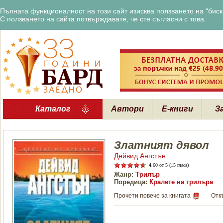
Пълната функционалност на този сайт изисква ползването на "бискв
С ползването на сайта потвърждавате, че сте съгласни с това.
Каталог
Автори
Е-книги
З
Златният дявол
Дейвид Ангстън
4.60
от 5 (15 гласа)
Жанр:
Трилър
Поредица:
Кралете на трилъра
Прочети повече за книгата
Отк