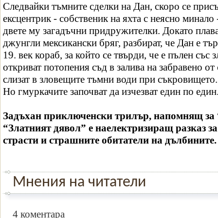
Следвайки тъмните сделки на Дан, скоро се прис
ексцентрик - собственик на яхта с неясно минало
двете му загадъчни придружителки. Докато плава
джунгли мексикански бряг, разбират, че Дан е т
19. век кораб, за който се твърди, че е пълен със 
откриват потопения съд в залива на забравено от 
слизат в зловещите тъмни води при съкровището.
Но гмуркачите започват да изчезват един по един
Задъхан приключенски трилър, напомнящ за
“Златният дявол” е наелектризиращ разказ з
страсти и страшните обитатели на дълбините.
Мнения на читатели
4 коментара