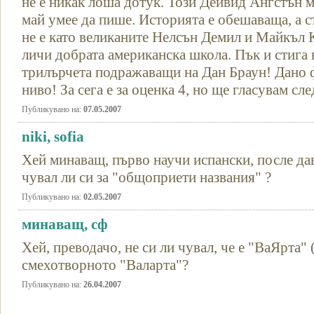
не е никак лоша дотук. Този Дейвид Ангстън м
май умее да пише. Историята е обешаваща, а с
не е като великаните Нелсън Демил и Майкъл 
личи добрата американска школа. Пък и стига 
трилърчета подражаващи на Дан Браун! Дано ф
ниво! За сега е за оценка 4, но ще гласувам сле
Публикувано на:
07.05.2007
niki, sofia
Хей минаващ, първо научи испански, после дав
чувал ли си за "общоприети названия" ?
Публикувано на:
02.05.2007
минаващ, сф
Хей, преводачо, не си ли чувал, че е "ВаЯрта" (
смехотворното "Валарта"?
Публикувано на:
26.04.2007