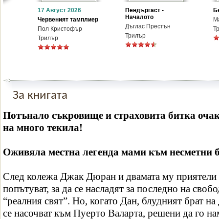
17 Август 2026
Пендъргаст -
Б
Началото
Червеният тамплиер
М
Дъглас Престън
Пол Кристофър
Т
Трилър
Трилър
За книгата
Потънало съкровище и страховита битка очак
на много текила!
Оживяла местна легенда мами към несметни б
След колежа Джак Дюран и двамата му приятели 
попътуват, за да се насладят за последно на свобо
“реалния свят”. Но, когато Дан, блудният брат на
се насочват към Пуерто Валарта, решени да го на