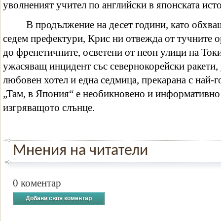
уволненият учител по английски в японската ист
В продължение на десет години, като обхва
седем префектури, Крис ни отвежда от тучните 
до френетичните, осветени от неон улици на Ток
ужасяващ инцидент със севернокорейски ракети,
любовен хотел и една седмица, прекарана с най-г
„Там, в Япония“ е необикновено и информативно
изгряващото слънце.
Мнения на читатели
0 коментар
Добави своя коментар