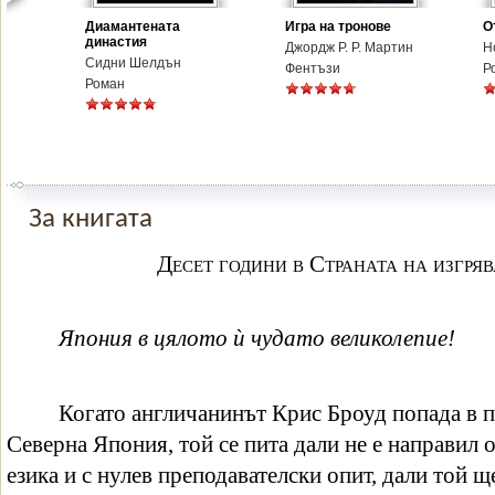
Диамантената
Игра на тронове
О
династия
Джордж Р. Р. Мартин
Н
Сидни Шелдън
Фентъзи
Р
Роман
За книгата
Десет години в Страната на изгря
Япония в цялото ѝ чудато великолепие!
Когато англичанинът Крис Броуд попада в 
Северна Япония, той се пита дали не е направил 
езика и с нулев преподавателски опит, дали той щ