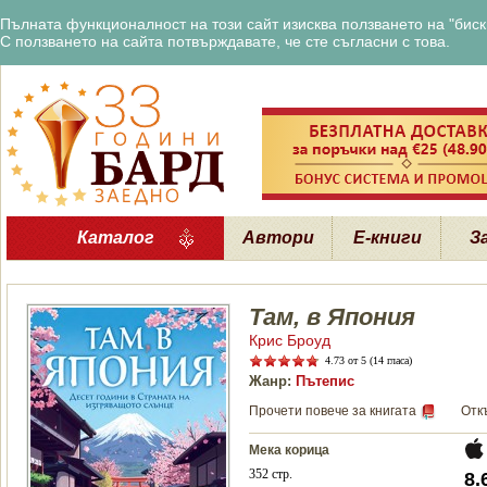
Пълната функционалност на този сайт изисква ползването на "бискв
С ползването на сайта потвърждавате, че сте съгласни с това.
Каталог
Автори
Е-книги
З
Там, в Япония
Крис Броуд
4.73
от 5 (14 гласа)
Жанр:
Пътепис
Прочети повече за книгата
Отк
Мека корица
352 стр.
8.