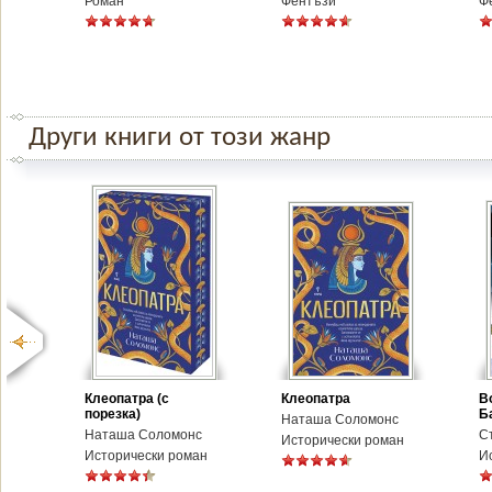
Роман
Фентъзи
Ф
Други книги от този жанр
Клеопатра (с
Клеопатра
В
порезка)
Ба
Наташа Соломонс
Наташа Соломонс
С
Исторически роман
Исторически роман
И