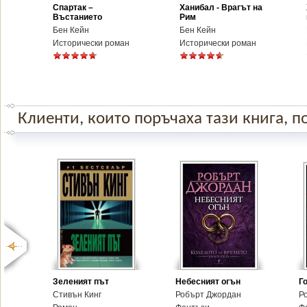
Спартак –
Ханибал - Врагът на
Въстанието
Рим
Бен Кейн
Бен Кейн
Исторически роман
Исторически роман
Клиенти, които поръчаха тази книга, по
Зеленият път
Небесният огън
Г
Стивън Кинг
Робърт Джордан
Р