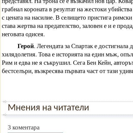
представял. На трона се е възкачил нов цар. Кова
грабнал короната в резултат на жестоки убийства
с цената на насилие. В селището пристига римски
става жертва на предателство, заловен е и е прода
неговата одисея.
Герой
. Легендата за Спартак е достигнала д
хилядолетия. Това е историята на един мъж, опъ
Рим и едва не я съкрушил. Сега Бен Кейн, автор
бестселъри, възкресява първата част от тази удив
Мнения на читатели
3 коментара