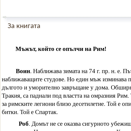
За книгата
Мъжът, който се опълчи на Рим!
Воин
. Наближава зимата на 74 г. пр. н. е. 
наближаващите студове. Но един мъж изминава п
дългото и уморително завръщане у дома. Обширн
Тракия, са паднали под властта на омразния Рим. 
за римските легиони близо десетилетие. Той е опи
битки. Той е Спартак.
Роб
. Домът не се оказва сигурното убежищ