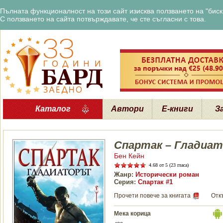
Пълната функционалност на този сайт изисква ползването на "бискв
С ползването на сайта потвърждавате, че сте съгласни с това.
Каталог
Автори
Е-книги
З
Спартак – Гладиа
Бен Кейн
4.68
от 5 (23 гласа)
Жанр:
Исторически роман
Серия:
Спартак #1
Прочети повече за книгата
Отк
Мека корица