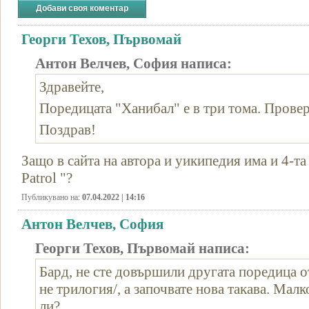
Добави своя коментар
Георги Техов, Първомай
Антон Велчев, София написа:
Здравейте,
Поредицата "Ханибал" е в три тома. Провер
Поздрав!
Защо в сайта на автора и уикипедия има и 4-та 
Patrol "?
Публикувано на:
07.04.2022 | 14:16
Антон Велчев, София
Георги Техов, Първомай написа:
Бард, не сте довършили другата поредица от
не трилогия/, а започвате нова такава. Мал
ли?