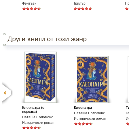
Фентъзи
Трилър
П
Други книги от този жанр
Клеопатра (с
Клеопатра
Т
порезка)
Наташа Соломонс
К
Наташа Соломонс
Исторически роман
И
Исторически роман