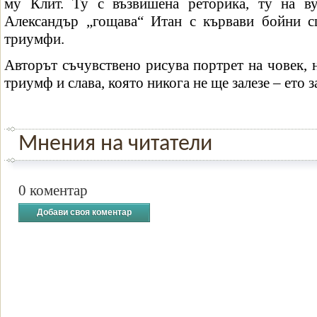
му Клит. Ту с възвишена реторика, ту на ву
Александър „гощава“ Итан с кървави бойни с
триумфи.
Авторът съчувствено рисува портрет на човек, 
триумф и слава, която никога не ще залезе – ето з
Мнения на читатели
0 коментар
Добави своя коментар