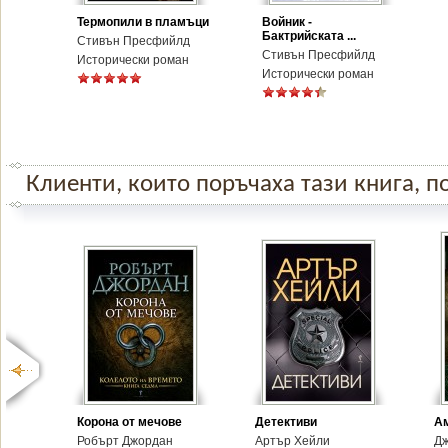
Термопили в пламъци
Войник -
Бактрийската ...
Стивън Пресфийлд
Стивън Пресфийлд
Исторически роман
Исторически роман
Клиенти, които поръчаха тази книга, по
Корона от мечове
Детективи
А
Робърт Джордан
Артър Хейли
Дж