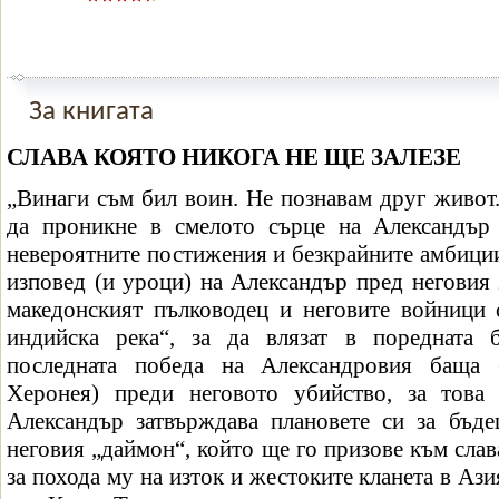
За книгата
СЛАВА КОЯТО НИКОГА НЕ ЩЕ ЗАЛЕЗЕ
„Винаги съм бил воин. Не познавам друг живот
да проникне в смелото сърце на Александър
невероятните постижения и безкрайните амбиции 
изповед (и уроци) на Александър пред неговия 
македонският пълководец и неговите войници с
индийска река“, за да влязат в поредната б
последната победа на Александровия баща 
Херонея) преди неговото убийство, за това
Александър затвърждава плановете си за бъд
неговия „даймон“, който ще го призове към слав
за похода му на изток и жестоките кланета в Ази