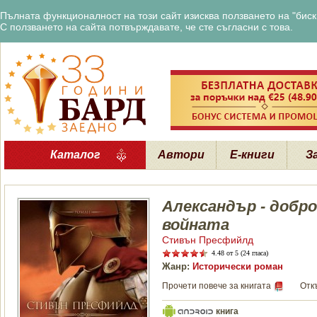
Пълната функционалност на този сайт изисква ползването на "бискв
С ползването на сайта потвърждавате, че сте съгласни с това.
Каталог
Автори
Е-книги
З
Александър - добр
войната
Стивън Пресфийлд
4.48
от 5 (24 гласа)
Жанр:
Исторически роман
Прочети повече за книгата
Отк
книга