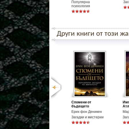
Популярна
Заг
психология
Други книги от този ж
Спомени от
Имп
бъдещето
Атл
Ерих фон Деникен
Мар
Загадки и мистерии
Заг