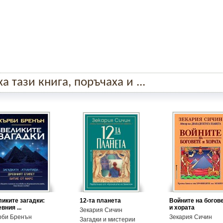
 тази книга, поръчаха и ...
иките загадки:
12-та планета
Войните на богов
вния ...
и хората
Зекария Сичин
рби Бренън
Зекария Сичин
Загадки и мистерии