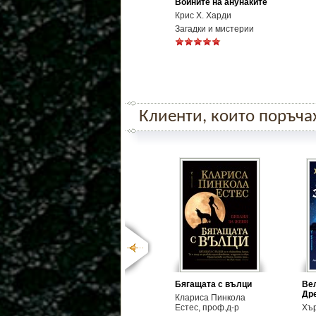
Войните на анунаките
Крис Х. Харди
Загадки и мистерии
Клиенти, които поръчаха
Бягащата с вълци
Вел
Дре
Клариса Пинкола
Естес, проф.д-р
Хъ