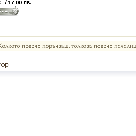
€
/
17.00
лв.
тор