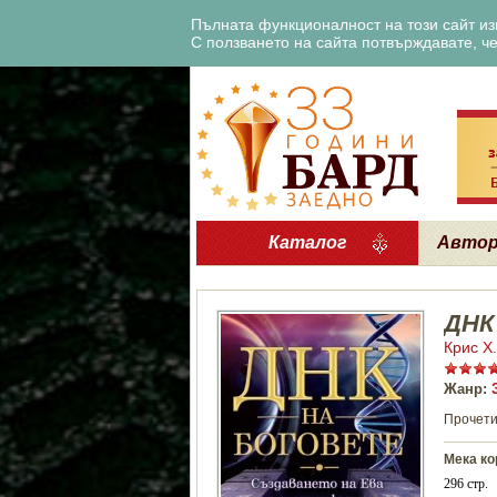
Пълната функционалност на този сайт изи
С ползването на сайта потвърждавате, че 
Каталог
Авто
ДНК
Крис Х
Жанр:
Прочети
Мека ко
296 стр.