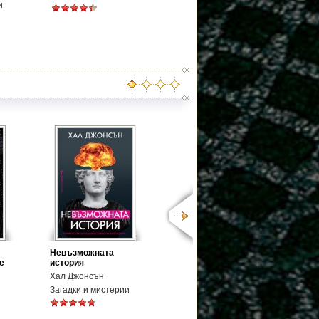
и
Невъзможната
е
история
Хал Джонсън
Загадки и мистерии