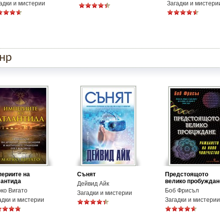
адки и мистерии
Загадки и мистери
анр
ериите на
Сънят
Предстоящото
антида
велико пробуждан
Дейвид Айк
ко Вигато
Боб Фрисъл
Загадки и мистерии
адки и мистерии
Загадки и мистерии