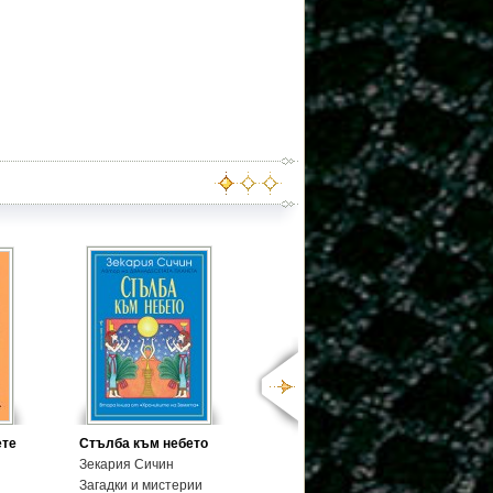
ете
Стълба към небето
Зекария Сичин
Загадки и мистерии