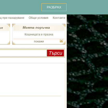
РАЗБРАХ
 при пазаруване
Общи условия
Контакти
Моята поръчка
ил
Кошницата е празна
покажи