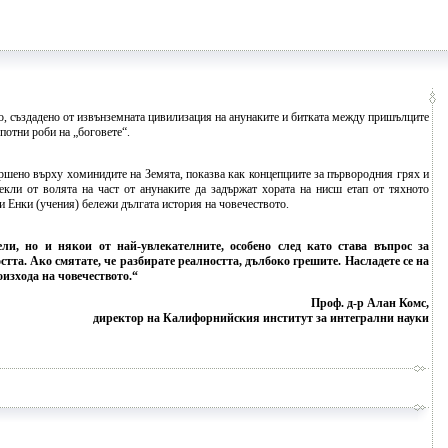
о, създадено от извънземната цивилизация на анунаките и битката между пришълците
опотни роби на „боговете“.
ршено върху хоминидите на Земята, показва как концепциите за първородния грях и
екли от волята на част от анунаките да задържат хората на нисш етап от тяхното
и Енки (учения) бележи дългата история на човечеството.
ли, но и някои от най-увлекателните, особено след като става въпрос за
тта. Ако смятате, че разбирате реалността, дълбоко грешите. Насладете се на
изхода на човечеството.“
Проф. д-р Алан Комс,
директор на Калифорнийския институт за интегрални науки