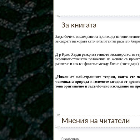
За книгата
Задълбочено изследване на произхода на човечествот
за съдбата на хората като интелигентна раса или безр
Д-р Крис Харди разкрива генното инженерство, извъ
неравнопоставеното положение на жените са произт
развитие и как конфликтът между Енлил (господаря) 
„Някои от най-странните теории, които сте че
човешката природа и големите загадки от древнос
това оригинално и задълбочено изследване на про
Мнения на читатели
0 коментар