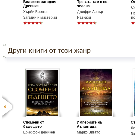
Великите загадки:
Тревата там е по-
О
Древния ...
зелена
С
Хърби Бренън
Джефри Арчър
П
Загадки и мистерии
Разкази
пс
Други книги от този жанр
Спомени от
Империите на
С
бъдещето
Атлантида
Де
Ерих фон Деникен
Марко Вигато
За