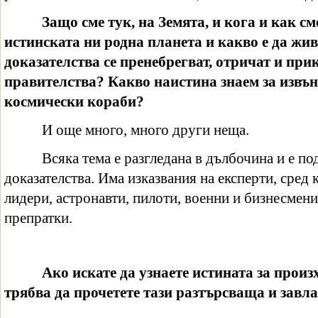
Защо сме тук, на Земята, и кога и как см
истинската ни родна планета и какво е да ж
доказателства се пренебрегват, отричат и при
правителства? Какво наистина знаем за извън
космически кораби?
И още много, много други неща.
Всяка тема е разгледана в дълбочина и е по
доказателства. Има изказвания на експерти, сред
лидери, астронавти, пилоти, военни и бизнесмени
препратки.
Ако искате да узнаете истината за произ
трябва да прочетете тази разтърсваща и завл