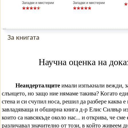
Загадки и мистерии
Загадки и мистерии
За книгата
Научна оценка на дока
Неандерталците
имали изпъкнали вежди, за
слънцето, но защо ние нямаме такива? Когато еди
стена и си счупил носа, решил да разбере каква е
завладяваща и обширна книга д-р Елис Силвър из
които са навсякъде около нас... и открива, че сме
различавал значително от този, в който живеем д