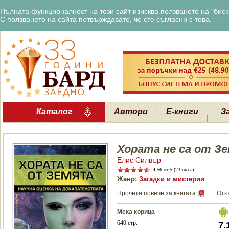
Пълната функционалност на този сайт изисква ползването на "бискв
С ползването на сайта потвърждавате, че сте съгласни с това.
Каталог
Автори
Е-книги
З
Хората не са от З
Елис Силвър
4.56
от 5 (23 гласа)
Жанр:
Загадки и мистерии
Прочети повече за книгата
Отк
Мека корица
640 стр.
7.