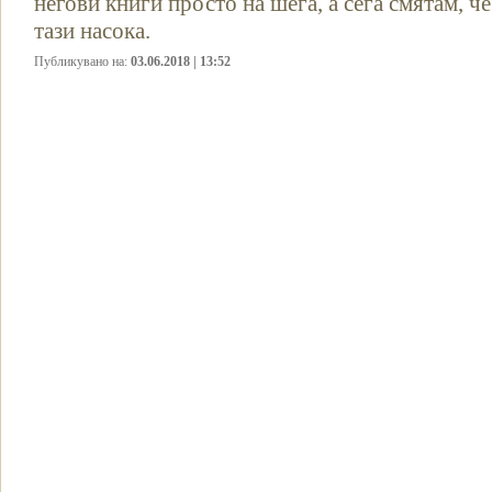
негови книги просто на шега, а сега смятам, че
тази насока.
Публикувано на:
03.06.2018 | 13:52