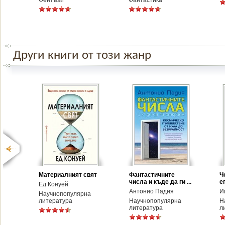
Фентъзи
Фантастика
Други книги от този жанр
Материалният свят
Фантастичните
Ч
числа и къде да ги ...
е
Ед Конуей
Антонио Падия
И
Научнопопулярна
литература
Научнопопулярна
Н
литература
л