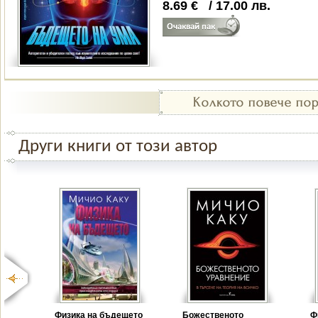
8.69
€
/
17.00
лв.
Други книги от този автор
Физика на бъдещето
Божественото
Ф