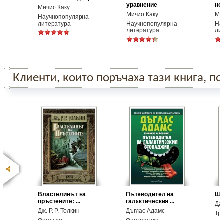
уравнение
н
Мичио Каку
Мичио Каку
М
Научнопопулярна
литература
Научнопопулярна
Н
литература
л
Клиенти, които поръчаха тази книга, по
Властелинът на
Пътеводител на
Ш
пръстените: ...
галактическия ...
Д
Дж. Р. Р. Толкин
Дъглас Адамс
Т