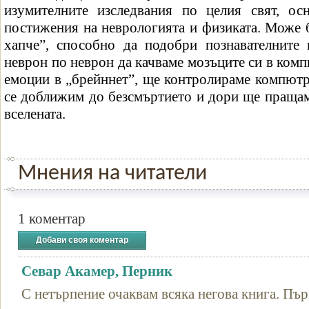
изумителните изследвания по целия свят, ос
постижения на неврологията и физиката. Може 
хапче”, способно да подобри познавателните
неврон по неврон да качваме мозъците си в ком
емоции в „брейннет”, ще контролираме компютр
се доближим до безсмъртието и дори ще пращам
вселената.
Мнения на читатели
1 коментар
Добави своя коментар
Севар Акамер, Перник
С нетърпение очаквам всяка негова книга. Пъ