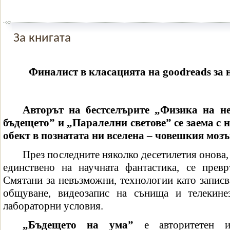
За книгата
Финалист в класацията на goodreads за на
Авторът на бестселърите „Физика на н
бъдещето” и „Паралелни светове” се заема с
обект в познатата ни вселена – човешкия мозъ
През последните няколко десетилетия онова,
единствено на научната фантастика, се прев
Смятани за невъзможни, технологии като записв
общуване, видеозапис на сънища и телекине
лабораторни условия.
„Бъдещето на ума”
е авторитетен и