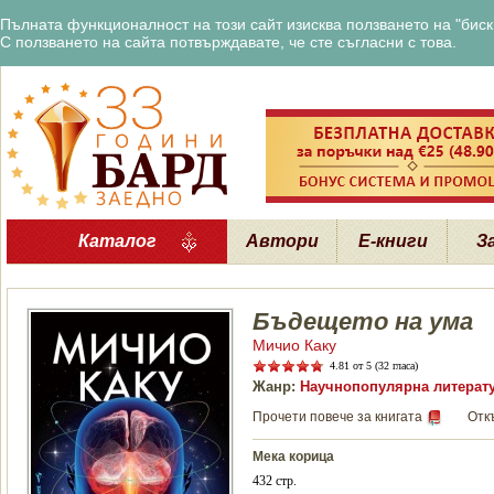
Пълната функционалност на този сайт изисква ползването на "бискв
С ползването на сайта потвърждавате, че сте съгласни с това.
Каталог
Автори
Е-книги
З
Бъдещето на ума
Мичио Каку
4.81
от 5 (32 гласа)
Жанр:
Научнопопулярна литерат
Прочети повече за книгата
Отк
Мека корица
432 стр.