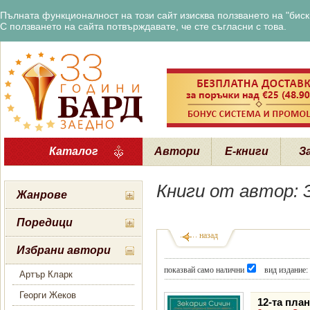
Пълната функционалност на този сайт изисква ползването на "бискв
С ползването на сайта потвърждавате, че сте съгласни с това.
Каталог
Автори
Е-книги
З
Книги от автор: 
Жанрове
Поредици
назад
Избрани автори
показвай само налични
вид издание:
Артър Кларк
Георги Жеков
12-та пла