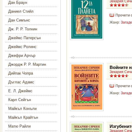
Зекария Сич
Дан Браун
Даниел Стийл
Прочети 
Дан Симънс
Жанр:
Загадк
Дж. Р. Р. Толкин
Джеймс Патерсън
Джеймс Ролинс
Джефри Арчър
Джордж Р. Р. Мартин
Войните н
Зекария Сич
Дийпак Чопра
Дъглас Адамс
Прочети 
Е. Л. Джеймс
Жанр:
Загадк
Карл Сейгън
Майкъл Конъли
Майкъл Крайтън
Изгубенит
Матю Райли
Зекария Сич