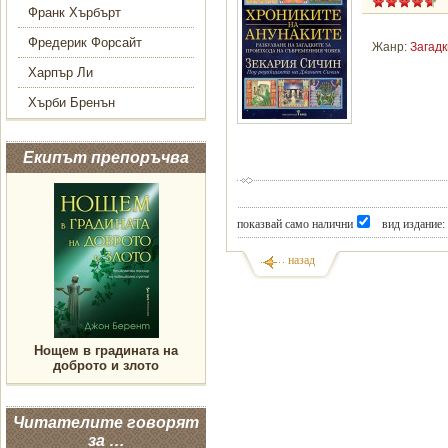
Франк Хърбърт
Фредерик Форсайт
Жанр:
Загадк
Харпър Ли
Хърби Бренън
Екипът препоръчва
показвай само налични
вид издание:
назад
Нощем в градината на
доброто и злото
Читателите говорят
за …