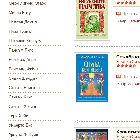
Мери Хигинс Кларк
Мичио Каку
Прочети 
Жанр:
Загадк
Нелсън Демил
Нийл Геймън
Патриша Корнуел
Рансъм Ригс
Стълба к
Рей Бредбъри
Зекария Сич
Реймънд Фийст
Прочети 
Сидни Шелдън
Жанр:
Загадк
Стивън Ериксън
Стивън Кинг
Стивън Хокинг
Тери Хейс
Умберто Еко
Хрониките
Урсула Ле Гуин
Зекария Сич