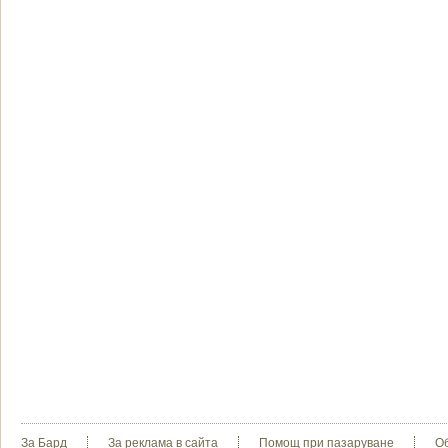
За Бард
За реклама в сайта
Помощ при пазаруване
О