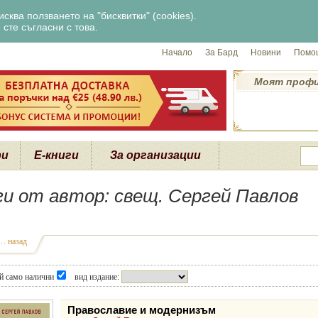
сква ползването на "бисквитки" (cookies).
сте съгласни с това.
Начало
За Бард
Новини
Помощ
Моят проф
ри
Е-книги
За организации
ги от автор: свещ. Сергей Павлов
назад
й само налични
вид издание:
Православие и модернизъм