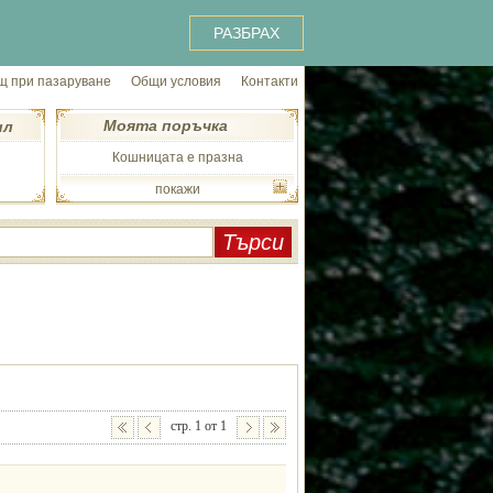
РАЗБРАХ
 при пазаруване
Общи условия
Контакти
Моята поръчка
ил
Кошницата е празна
покажи
стр. 1 от 1