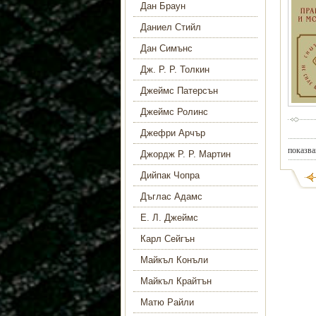
Дан Браун
Даниел Стийл
Дан Симънс
Дж. Р. Р. Толкин
Джеймс Патерсън
Джеймс Ролинс
Джефри Арчър
показва
Джордж Р. Р. Мартин
Дийпак Чопра
Дъглас Адамс
Е. Л. Джеймс
Карл Сейгън
Майкъл Конъли
Майкъл Крайтън
Матю Райли