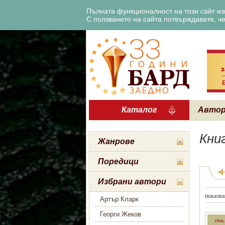
Пълната функционалност на този сайт изи
С ползването на сайта потвърждавате, че 
Каталог
Авто
Кни
Жанрове
Поредици
Избрани автори
показва
Артър Кларк
Георги Жеков