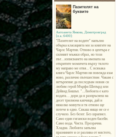
Пазителят на
буквите
Антоанета Янкова, Димитровград
[п.к.:6400]:
"Пазителят на водите" напълно
обърка класацията ми за книгите на
Чарлс Мартин. Отново в центъра е
силният мъжки образ, но този
път....изписването на имената на
откритите момичета върху тялото
му направо ме отвя... С всякака
книга Чарлс Мартин ни повежда към
ново, различно пътешествие. Чакам с
нетърпение да последвам новия си
любим герой Мърфи Шепърд или
Дейвид Бишъп. "...Любовта е като
водата.... дори да я разпръснеш на
десет трилиона капчици, дай и
няколко минути и тя отново ще
потече в едно. Сякаш нищо не се е
случило. Без белег. Без шрапнел.
Само един гигански воден басейн.
Само вода. Чиста. Прозрачна.
Хладна. Любовта запълва
празнините и се разлива от мястото,