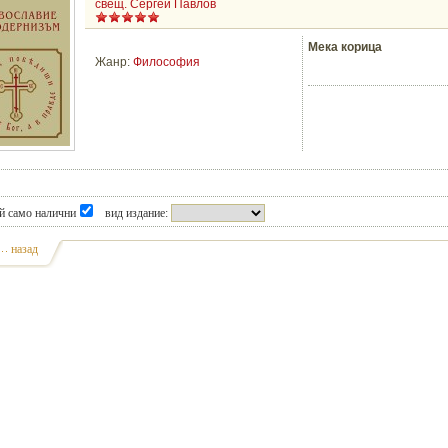
свещ. Сергей Павлов
Мека корица
Жанр:
Философия
й само налични
вид издание:
назад