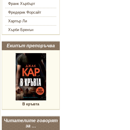
Франк Хърбърт
Фредерик Форсайт
Харпър Ли
Хърби Бренън
Екипът препоръчва
В кръвта
Читателите говорят
за …