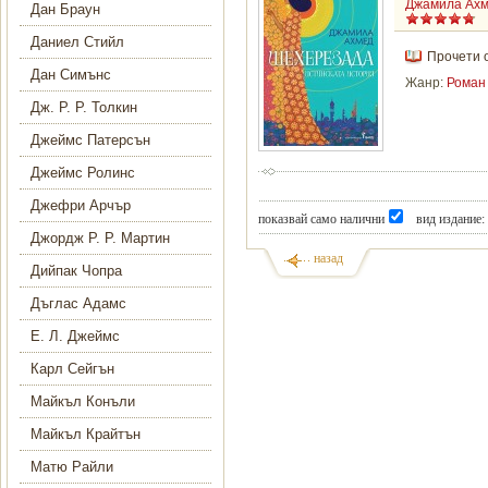
Джамила Ах
Дан Браун
Даниел Стийл
Прочети 
Дан Симънс
Жанр:
Роман
Дж. Р. Р. Толкин
Джеймс Патерсън
Джеймс Ролинс
Джефри Арчър
показвай само налични
вид издание:
Джордж Р. Р. Мартин
назад
Дийпак Чопра
Дъглас Адамс
Е. Л. Джеймс
Карл Сейгън
Майкъл Конъли
Майкъл Крайтън
Матю Райли