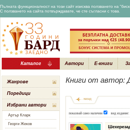
Пълната функционалност на този сайт изисква ползването на "бискв
С ползването на сайта потвърждавате, че сте съгласни с това.
Каталог
Автори
Е-книги
З
Книги от автор:
Жанрове
Поредици
назад
Избрани автори
показвай само налични
вид издание:
Артър Кларк
Георги Жеков
Шехереза