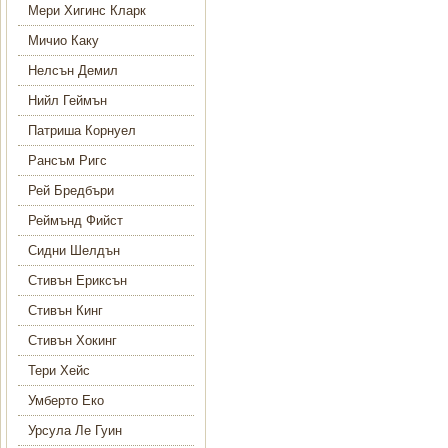
Мери Хигинс Кларк
Мичио Каку
Нелсън Демил
Нийл Геймън
Патриша Корнуел
Рансъм Ригс
Рей Бредбъри
Реймънд Фийст
Сидни Шелдън
Стивън Ериксън
Стивън Кинг
Стивън Хокинг
Тери Хейс
Умберто Еко
Урсула Ле Гуин