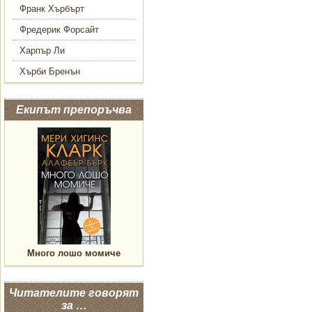
Франк Хърбърт
Фредерик Форсайт
Харпър Ли
Хърби Бренън
Екипът препоръчва
Много лошо момиче
Читателите говорят
за …