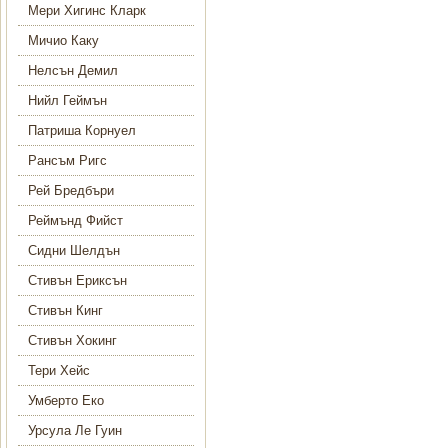
Мери Хигинс Кларк
Мичио Каку
Нелсън Демил
Нийл Геймън
Патриша Корнуел
Рансъм Ригс
Рей Бредбъри
Реймънд Фийст
Сидни Шелдън
Стивън Ериксън
Стивън Кинг
Стивън Хокинг
Тери Хейс
Умберто Еко
Урсула Ле Гуин