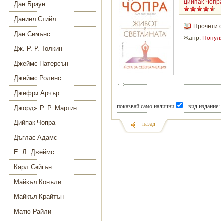
Дийпак Чопр
Дан Браун
Даниел Стийл
Прочети 
Дан Симънс
Жанр:
Попул
Дж. Р. Р. Толкин
Джеймс Патерсън
Джеймс Ролинс
Джефри Арчър
показвай само налични
вид издание:
Джордж Р. Р. Мартин
Дийпак Чопра
назад
Дъглас Адамс
Е. Л. Джеймс
Карл Сейгън
Майкъл Конъли
Майкъл Крайтън
Матю Райли