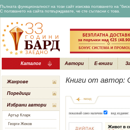
Пълната функционалност на този сайт изисква ползването на "бискв
С ползването на сайта потвърждавате, че сте съгласни с това.
Каталог
Автори
Е-книги
З
Книги от автор:
Жанрове
Поредици
назад
Избрани автори
показвай само налични
вид издание:
Артър Кларк
Георги Жеков
Живот в с