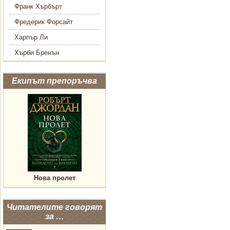
Франк Хърбърт
Фредерик Форсайт
Харпър Ли
Хърби Бренън
Екипът препоръчва
Нова пролет
Читателите говорят
за …