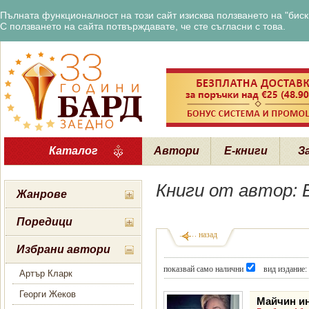
Пълната функционалност на този сайт изисква ползването на "бискв
С ползването на сайта потвърждавате, че сте съгласни с това.
Каталог
Автори
Е-книги
З
Книги от автор: 
Жанрове
Поредици
назад
Избрани автори
показвай само налични
вид издание:
Артър Кларк
Георги Жеков
Майчин и