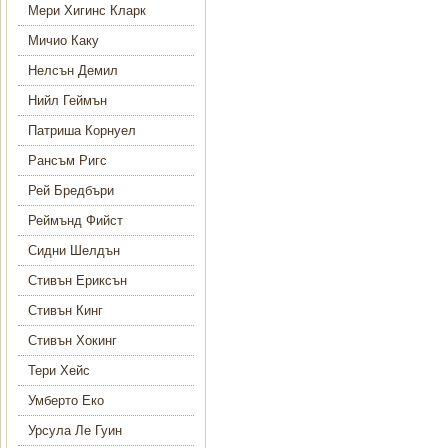
Мери Хигинс Кларк
Мичио Каку
Нелсън Демил
Нийл Геймън
Патриша Корнуел
Рансъм Ригс
Рей Бредбъри
Реймънд Фийст
Сидни Шелдън
Стивън Ериксън
Стивън Кинг
Стивън Хокинг
Тери Хейс
Умберто Еко
Урсула Ле Гуин