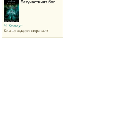
Безучастният бог
M, Козлодуй:
Кога ще издадете втора част?