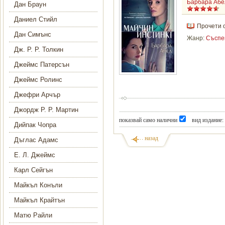
Барбара Абе
Дан Браун
Даниел Стийл
Прочети 
Дан Симънс
Жанр:
Съспе
Дж. Р. Р. Толкин
Джеймс Патерсън
Джеймс Ролинс
Джефри Арчър
Джордж Р. Р. Мартин
показвай само налични
вид издание:
Дийпак Чопра
назад
Дъглас Адамс
Е. Л. Джеймс
Карл Сейгън
Майкъл Конъли
Майкъл Крайтън
Матю Райли