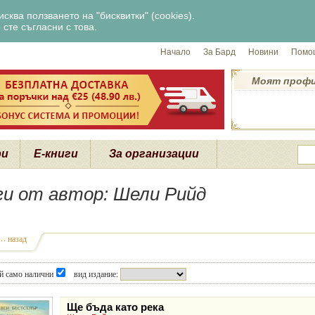
сква ползването на "бисквитки" (cookies).
сте съгласни с това.
Начало
За Бард
Новини
Помощ
Моят проф
ри
Е-книги
За организации
ги от автор: Шели Рийд
назад
й само налични
вид издание:
Ще бъда като река