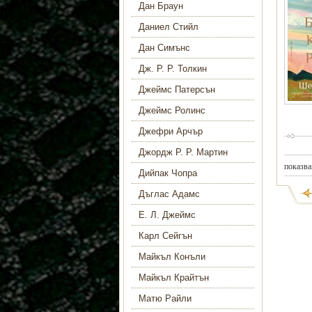
Дан Браун
Даниел Стийл
Дан Симънс
Дж. Р. Р. Толкин
Джеймс Патерсън
Джеймс Ролинс
Джефри Арчър
Джордж Р. Р. Мартин
показва
Дийпак Чопра
Дъглас Адамс
Е. Л. Джеймс
Карл Сейгън
Майкъл Конъли
Майкъл Крайтън
Матю Райли