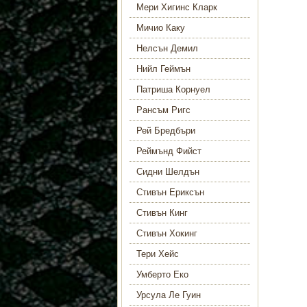
Мери Хигинс Кларк
Мичио Каку
Нелсън Демил
Нийл Геймън
Патриша Корнуел
Рансъм Ригс
Рей Бредбъри
Реймънд Фийст
Сидни Шелдън
Стивън Ериксън
Стивън Кинг
Стивън Хокинг
Тери Хейс
Умберто Еко
Урсула Ле Гуин