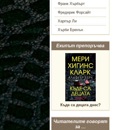
Франк Хърбърт
Фредерик Форсайт
Харпър Ли
Хърби Бренън
Екипът препоръчва
Къде са децата днес?
Читателите говорят
за …