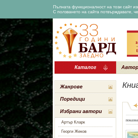
Пълната функционалност на този сайт изи
С ползването на сайта потвърждавате, че 
Каталог
Авто
Кни
Жанрове
Поредици
Избрани автори
показва
Артър Кларк
Георги Жеков