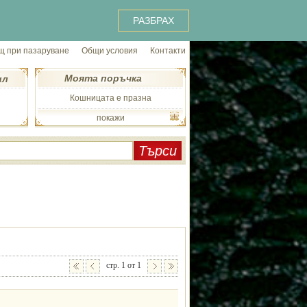
РАЗБРАХ
 при пазаруване
Общи условия
Контакти
Моята поръчка
ил
Кошницата е празна
покажи
стр. 1 от 1