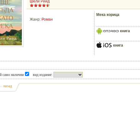
Шели Рийд
Мека корица
Жанр:
Роман
книга
книга
й само налични
вид издание:
назад