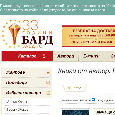
Пълната функционалност на този сайт изисква ползването на "бискв
С ползването на сайта потвърждавате, че сте съгласни с това.
Каталог
Автори
Е-книги
З
Книги от автор:
Жанрове
Поредици
назад
Избрани автори
показвай само налични
вид издание:
Артър Кларк
Георги Жеков
Значещи 