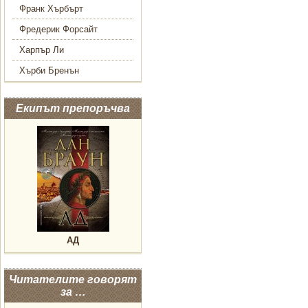
Франк Хърбърт
Фредерик Форсайт
Харпър Ли
Хърби Бренън
Екипът препоръчва
АД
Читателите говорят
за …