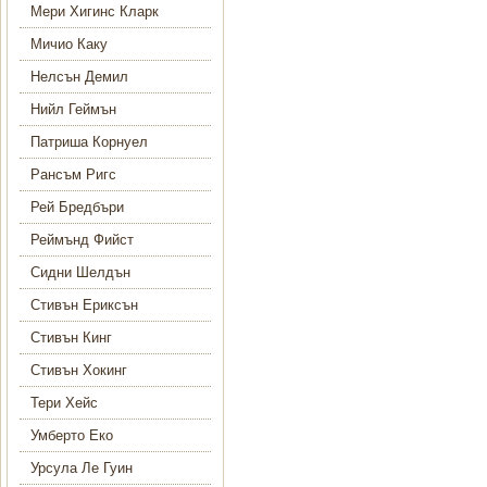
Мери Хигинс Кларк
Мичио Каку
Нелсън Демил
Нийл Геймън
Патриша Корнуел
Рансъм Ригс
Рей Бредбъри
Реймънд Фийст
Сидни Шелдън
Стивън Ериксън
Стивън Кинг
Стивън Хокинг
Тери Хейс
Умберто Еко
Урсула Ле Гуин