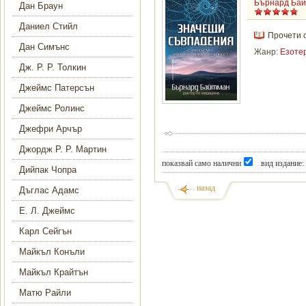
Бърнард Ба
Дан Браун
Даниел Стийл
Прочети 
Дан Симънс
Жанр:
Езоте
Дж. Р. Р. Толкин
Джеймс Патерсън
Джеймс Ролинс
Джефри Арчър
Джордж Р. Р. Мартин
показвай само налични
вид издание:
Дийпак Чопра
назад
Дъглас Адамс
Е. Л. Джеймс
Карл Сейгън
Майкъл Конъли
Майкъл Крайтън
Матю Райли