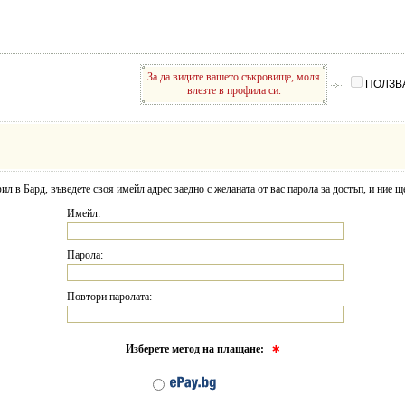
За да видите вашето съкровище, моля
ПОЛЗВ
влезте в профила си.
л в Бард, въведете своя имейл адрес заедно с желаната от вас парола за достъп, и ние щ
Имейл:
Парола:
Повтори паролата:
Изберете метод на плащане:
∗