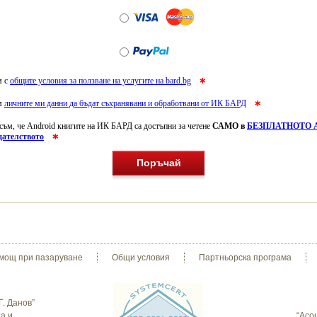
м с
общите условия за ползване на услугите на bard.bg
∗
ъм
личните ми данни да бъдат съхранявани и обработвани от ИК БАРД
∗
ъм, че Android книгите на ИК БАРД са достъпни за четене
САМО в
БЕЗПЛАТНОТО A
дателството
∗
Поръчай
мощ при пазаруване
Общи условия
Партньорска програма
Г. Данов”
а и
“Асо