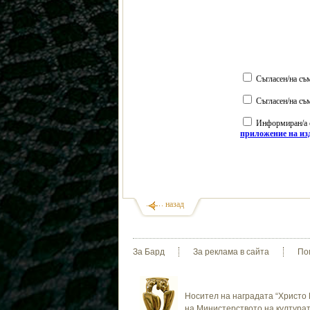
Съгласен/на съ
Съгласен/на с
Информиран/а с
приложение на из
назад
За Бард
За реклама в сайта
По
Носител на наградата “Христо 
на Министерството на културат