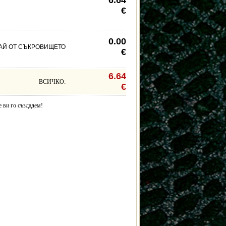
6.64
€
0.00
АЙ ОТ СЪКРОВИЩЕТО
€
6.64
ВСИЧКО:
€
е ви го създадем!