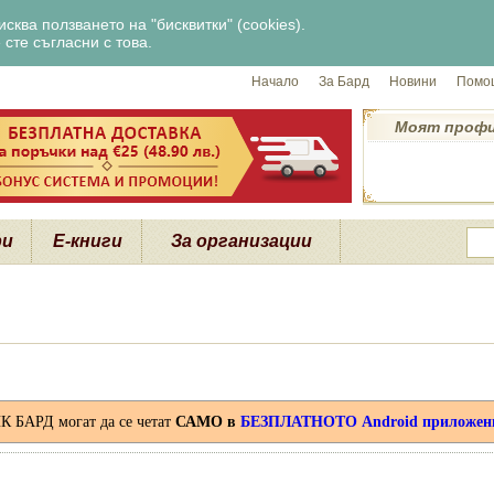
сква ползването на "бисквитки" (cookies).
сте съгласни с това.
Начало
За Бард
Новини
Помощ
Моят проф
ри
Е-книги
За организации
ИК БАРД могат да се четат
САМО в
БЕЗПЛАТНОТО Android приложение