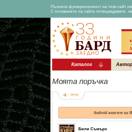
Пълната функционалност на този сайт изи
С ползването на сайта потвърждавате, че 
Каталог
Авто
Моята поръчка
назад
Android книгите на 
Били Съмърс