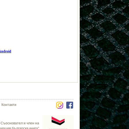
ndroid
Контакти
Съосновател и член на
циация българска книга”