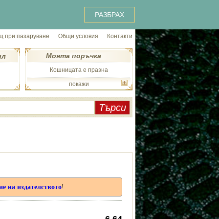
РАЗБРАХ
 при пазаруване
Общи условия
Контакти
Моята поръчка
ил
Кошницата е празна
покажи
 на издателството
!