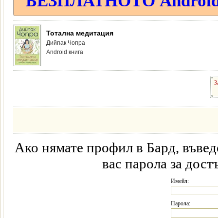
БЕЗПЛАТНОТО Android п
Тотална медитация
Дийпак Чопра
Android книга
З
Ако нямате профил в Бард, въвед
вас парола за дост
Имейл:
Парола: