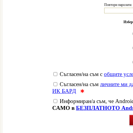
Повтори паролата:
Избер
Съгласен/на съм с
общите усло
Съгласен/на съм
личните ми д
ИК БАРД
∗
Информиран/а съм, че Android
САМО в
БЕЗПЛАТНОТО Androi