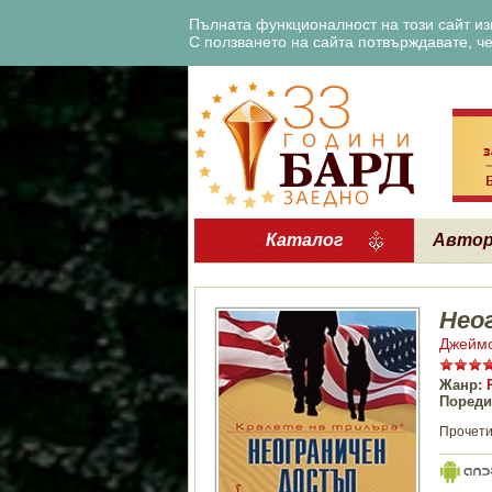
Пълната функционалност на този сайт изи
С ползването на сайта потвърждавате, че 
Каталог
Авто
Нео
Джеймс
Жанр:
Пореди
Прочети