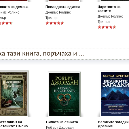
оната на демона
Последната одисея
Царството на
костите
ймс Ролинс
Джеймс Ролинс
Джеймс Ролинс
лър
Трилър
Трилър
 тази книга, поръчаха и ...
стелинът на
Силата на сянката
Великите загадки
стените: Пълно ...
Древния ...
Робърт Джордан