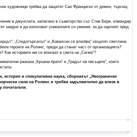
ични художници трябва да защитят Сан Франциско от демон, търсещ
ючение в джунглата, написано в съавторство със Стив Бери, командир
ят заедно и да използват уникалните си умения, за да оцелеят пред
ерцът“, „Следотърсачът“ и „Ковалски се влюбва“ хвърлят светлина
 били героите на Ролинс, преди да станат част от организацията?
 Как историите им се вписват в света на „Сигма“?
имателни разказа „Кръвни братя“ и „Градът на писъците“, които
истите.
, история и спекулативна наука, сборникът „Неограничен
орчески сили на Ролинс и трябва задължително да влезе в
у почитатели.