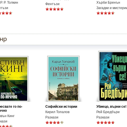
 Р. Р. Толкин
Хърби Бренън
Фентъзи
нтъзи
Загадки и мистери
анр
есвате го по-
Софийски истории
Убиецо, върни се!
ачно
Кирил Топалов
Рей Бредбъри
вън Кинг
Разкази
Разкази
кази