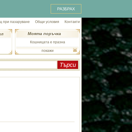
РАЗБРАХ
 при пазаруване
Общи условия
Контакти
Моята поръчка
ил
Кошницата е празна
покажи