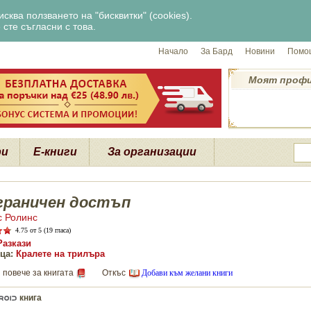
сква ползването на "бисквитки" (cookies).
сте съгласни с това.
Начало
За Бард
Новини
Помощ
Моят проф
ри
Е-книги
За организации
граничен достъп
 Ролинс
4.75
от 5 (19 гласа)
Разкази
ца:
Кралете на трилъра
 повече за книгата
Откъс
Добави към желани книги
книга