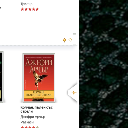
Трилър
и
Колчан, пълен със
стрели
Джефри Арчър
Разкази