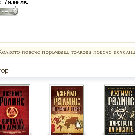
€
/
9.99
лв.
тор