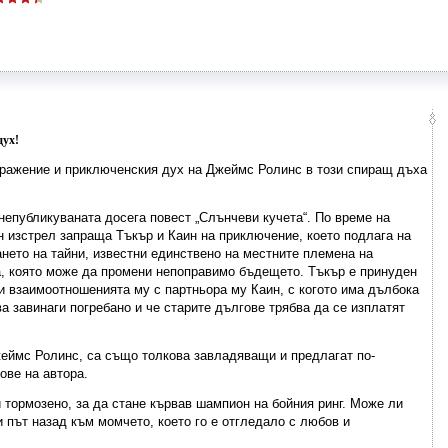
дух!
бражение и приключенския дух на Джеймс Ролинс в този спиращ дъха
епубликуваната досега повест „Слънчеви кучета“. По време на
н изстрел запраща Тъкър и Каин на приключение, което подлага на
нето на тайни, известни единствено на местните племена на
, която може да промени непоправимо бъдещето. Тъкър е принуден
и взаимоотношенията му с партньора му Каин, с когото има дълбока
а завинаги погребано и че старите дългове трябва да се изплатят
жеймс Ролинс, са също толкова завладяващи и предлагат по-
ове на автора.
 тормозено, за да стане кървав шампион на бойния ринг. Може ли
път назад към момчето, което го е отгледало с любов и