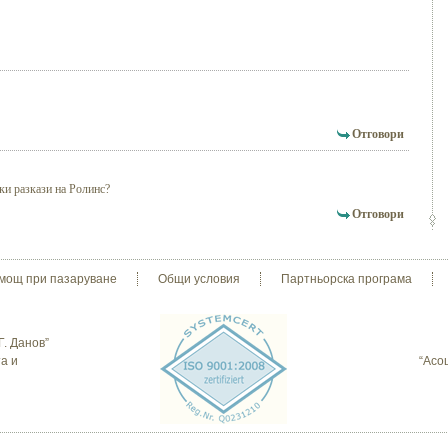
Отговори
ки разкази на Ролинс?
Отговори
мощ при пазаруване
Общи условия
Партньорска програма
Г. Данов”
а и
“Асо