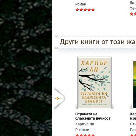
Дж.
Роман
Фе
Други книги от този ж
Страната на
Хар
блажената вечност
мр
Харпър Ли
Сти
Разкази
Раз