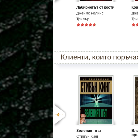
Лабиринтът от кости
Кор
Джеймс Ролинс
Дже
Трилър
Три
Клиенти, които поръчаха
Зеленият път
Вла
пръ
Стивън Кинг