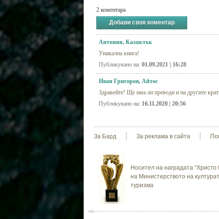
2 коментара
Добави своя коментар
Антония, Казанлък
Уникална книга!
Публикувано на:
01.09.2021 | 16:28
Иван Григоров, Айтос
Здравейте! Ще има ли преводи и на другите крат
Публикувано на:
16.11.2020 | 20:56
За Бард
За реклама в сайта
По
Носител на наградата “Христо 
на Министерството на културат
туризма