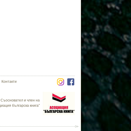
Контакти
Съосновател и член на
циация българска книга”