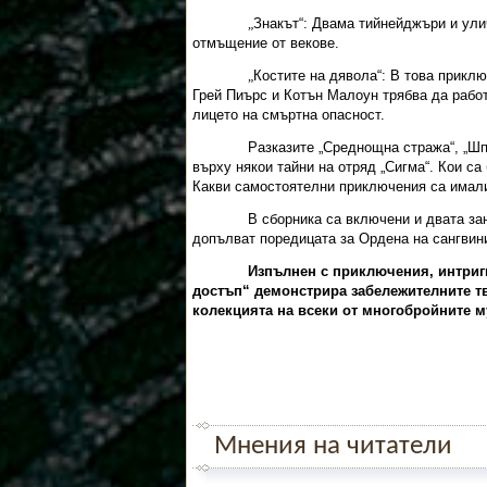
Знакът“: Двама тийнейджъри и ул
„
отмъщение от векове.
Костите на дявола“: В това прикл
„
Грей Пиърс и Котън Малоун трябва да работ
лицето на смъртна опасност.
Разказите „Среднощна стража“, „Шп
върху някои тайни на отряд „Сигма“. Кои са
Какви самостоятелни приключения са имали?
В сборника са включени и двата зан
допълват поредицата за Ордена на сангвин
Изпълнен с приключения, интриги
достъп“ демонстрира забележителните тв
колекцията на всеки от многобройните м
Мнения на читатели