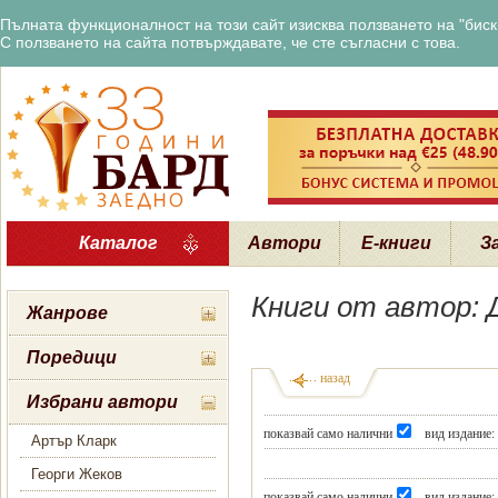
Пълната функционалност на този сайт изисква ползването на "бискв
С ползването на сайта потвърждавате, че сте съгласни с това.
Каталог
Автори
Е-книги
З
Книги от автор: 
Жанрове
Поредици
назад
Избрани автори
показвай само налични
вид издание:
Артър Кларк
Георги Жеков
показвай само налични
вид издание: