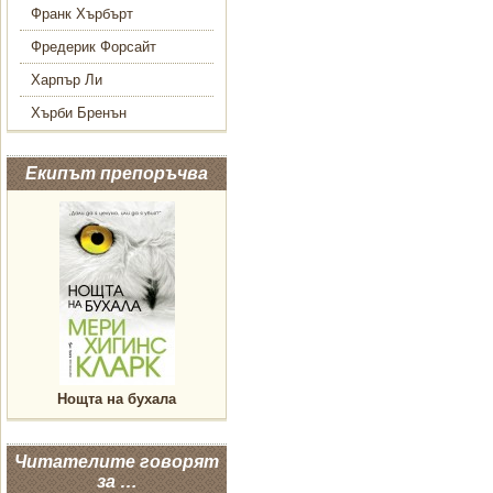
Франк Хърбърт
Фредерик Форсайт
Харпър Ли
Хърби Бренън
Екипът препоръчва
Нощта на бухала
Читателите говорят
за …