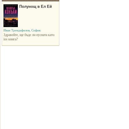
Полунощ в Ел Ей
Иван Трендафилов, София:
Здравейте, ще бъде ли пусната като
ios книга?