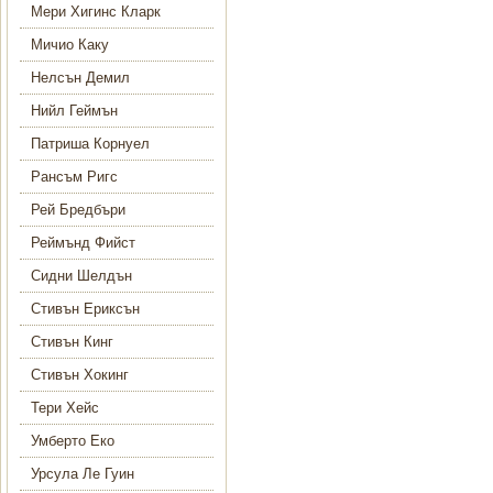
Мери Хигинс Кларк
Мичио Каку
Нелсън Демил
Нийл Геймън
Патриша Корнуел
Рансъм Ригс
Рей Бредбъри
Реймънд Фийст
Сидни Шелдън
Стивън Ериксън
Стивън Кинг
Стивън Хокинг
Тери Хейс
Умберто Еко
Урсула Ле Гуин