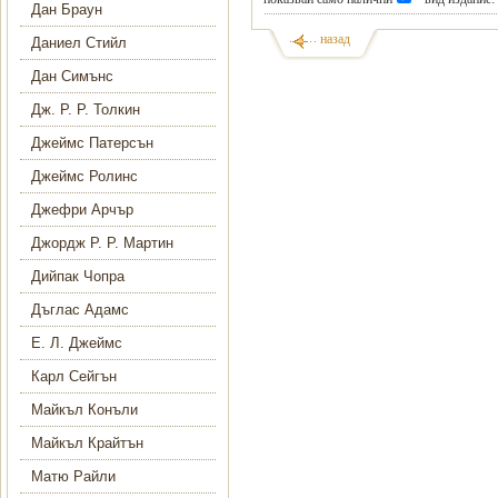
Дан Браун
назад
Даниел Стийл
Дан Симънс
Дж. Р. Р. Толкин
Джеймс Патерсън
Джеймс Ролинс
Джефри Арчър
Джордж Р. Р. Мартин
Дийпак Чопра
Дъглас Адамс
Е. Л. Джеймс
Карл Сейгън
Майкъл Конъли
Майкъл Крайтън
Матю Райли