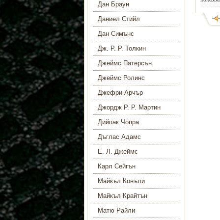
Дан Браун
Даниел Стийл
Дан Симънс
Дж. Р. Р. Толкин
Джеймс Патерсън
Джеймс Ролинс
Джефри Арчър
Джордж Р. Р. Мартин
Дийпак Чопра
Дъглас Адамс
Е. Л. Джеймс
Карл Сейгън
Майкъл Конъли
Майкъл Крайтън
Матю Райли