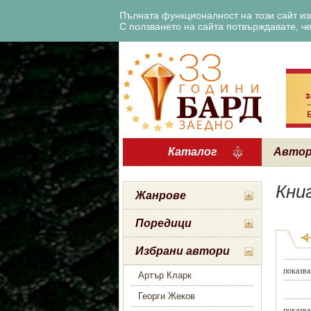
Пълната функционалност на този сайт изи
С ползването на сайта потвърждавате, че 
Каталог
Авто
Кни
Жанрове
Поредици
Избрани автори
показва
Артър Кларк
Георги Жеков
показва