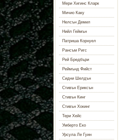
Мери Хигинс Кларк
Мичио Каку
Нелсън Демил
Нийл Геймън
Патриша Корнуел
Рансъм Ригс
Рей Бредбъри
Реймънд Фийст
Сидни Шелдън
Стивън Ериксън
Стивън Кинг
Стивън Хокинг
Тери Хейс
Умберто Еко
Урсула Ле Гуин