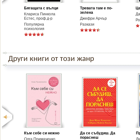
Бягащата с вълци
Тревата там е по-
Ц
зелена
Клариса Пинкола
Да
Естес, проф.д-р
Джефри Арчър
Р
Популярна
Разкази
психология
Други книги от този жанр
Към себе си нежно
Да се събудиш. Да
П
пораснеш
Олга Примаченко
Д