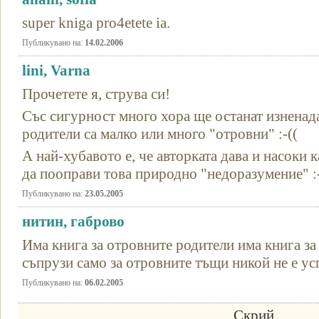
super kniga pro4etete ia.
Публикувано на:
14.02.2006
lini, Varna
Прочетете я, струва си!
Със сигурност много хора ще останат изненада
родители са малко или много "отровни" :-((
А най-хубавото е, че авторката дава и насоки 
да пооправи това природно "недоразумение" :
Публикувано на:
23.05.2005
нитин, габрово
Има книга за отровните родители има книга за
съпрузи само за отровните тъщи никой не е ус
Публикувано на:
06.02.2005
Скрий