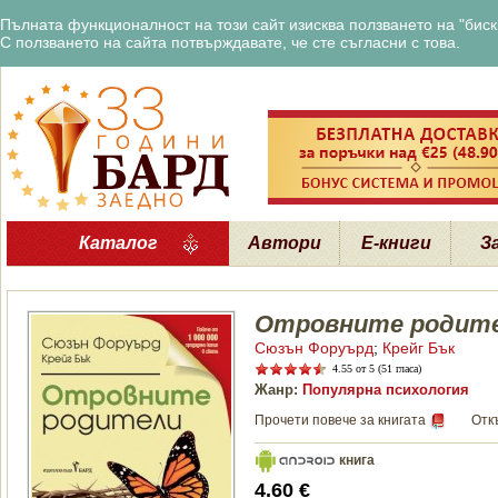
Пълната функционалност на този сайт изисква ползването на "бискв
С ползването на сайта потвърждавате, че сте съгласни с това.
Каталог
Автори
Е-книги
З
Отровните родит
Сюзън Форуърд
;
Крейг Бък
4.55
от 5 (51 гласа)
Жанр:
Популярна психология
Прочети повече за книгата
Отк
книга
4.60 €