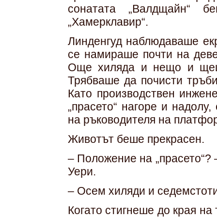
сонатата „Валдщайн“ б
„Хамерклавир“.
Линденгуд наблюдаваше екр
се намираше почти на деве
Още хиляда и нещо и щеш
Трябваше да почисти тръби
Като производствен инжене
„прасето“ нагоре и надолу,
на ръководителя на платфо
Животът беше прекрасен.
– Положение на „прасето“? 
Уери.
– Осем хиляди и седемстоти
Когато стигнеше до края на