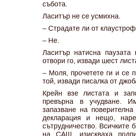
събота.
Ласитър не се усмихна.
– Страдате ли от клаустроф
– Не.
Ласитър натисна паузата 
отвори го, извади шест лист
– Моля, прочетете ги и се 
той, извади писалка от джоб
Крейн взе листата и зап
превърна в учудване. И
запазване на поверителна
декларация и нещо, нар
сътрудничество. Всичките 
на САЩ, изискваха подп