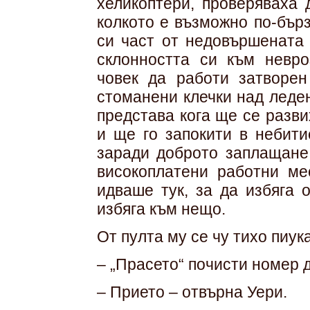
хеликоптери, проверяваха 
колкото е възможно по-бърз
си част от недовършената 
склонността си към невро
човек да работи затворен
стоманени клечки над леде
представа кога ще се разв
и ще го запокити в небити
заради доброто заплащане
високоплатени работни ме
идваше тук, за да избяга 
избяга към нещо.
От пулта му се чу тихо пиук
– „Прасето“ почисти номер д
– Прието – отвърна Уери.