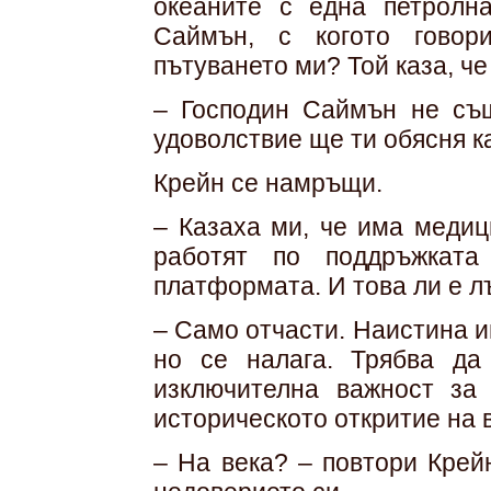
океаните с една петролн
Саймън, с когото говор
пътуването ми? Той каза, ч
– Господин Саймън не същ
удоволствие ще ти обясня к
Крейн се намръщи.
– Казаха ми, че има медиц
работят по поддръжката
платформата. И това ли е 
– Само отчасти. Наистина и
но се налага. Трябва да
изключителна важност за
историческото откритие на 
– На века? – повтори Крей