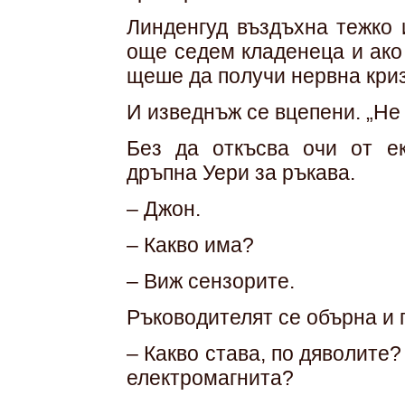
Линденгуд въздъхна тежко 
още седем кладенеца и ако
щеше да получи нервна криз
И изведнъж се вцепени. „Не
Без да откъсва очи от ек
дръпна Уери за ръкава.
– Джон.
– Какво има?
– Виж сензорите.
Ръководителят се обърна и 
– Какво става, по дяволите
електромагнита?