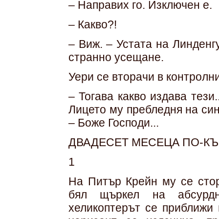
– Направих го. Изключен е.
– Какво?!
– Виж. – Устата на Линденг
странно усещане.
Уери се вторачи в контролн
– Тогава какво издава тези.
Лицето му пребледня на син
– Боже Господи...
ДВАДЕСЕТ МЕСЕЦА ПО-К
1
На Питър Крейн му се стор
бял щъркел на абсурдн
хеликоптерът се приближи 