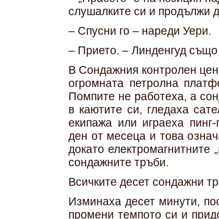
слушалките си и продължи д
– Спусни го – нареди Уери.
– Прието. – Линденгуд също
В Сондажния контролен цен
огромната петролна платф
Помпите не работеха, а со
в каютите си, гледаха сат
екипажа или играеха пинг-
ден от месеца и това означ
докато електромагнитните „
сондажните тръби.
Всичките десет сондажни тр
Изминаха десет минути, по
промени темпото си и прид