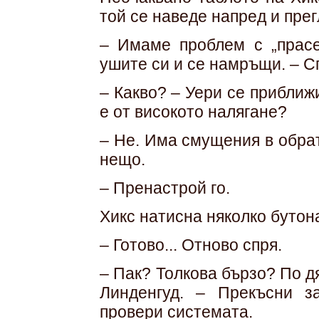
той се наведе напред и пре
– Имаме проблем с „прасе
ушите си и се намръщи. – С
– Какво? – Уери се приближ
е от високото налягане?
– Не. Има смущения в обра
нещо.
– Пренастрой го.
Хикс натисна няколко бутон
– Готово... Отново спря.
– Пак? Толкова бързо? По д
Линденгуд. – Прекъсни з
провери системата.