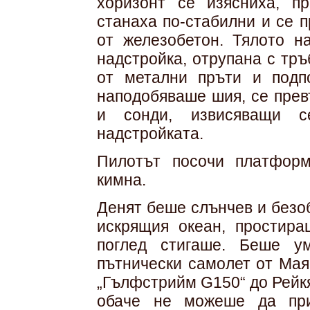
хоризонт се изясниха, пр
станаха по-стабилни и се 
от железобетон. Тялото н
надстройка, отрупана с тръ
от метални пръти и подпо
наподобяваше шия, се прев
и сонди, извисяващи с
надстройката.
Пилотът посочи платформ
кимна.
Денят беше слънчев и безо
искрящия океан, простира
поглед стигаше. Беше у
пътнически самолет от Мая
„Гълфстрийм G150“ до Рейкя
обаче не можеше да при