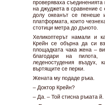
проверяваха съединенията 
на джуджета в сравнение с
долу океанът се пенеше 
платформата, които чезнеха
стотици метра до дъното.
Хеликоптерът намали и к
Крейн се обърна да си вз
площадката чака жена – ви
благодари на пилота,
леденостудения въздух, 
въртящите се перки.
Жената му подаде ръка.
– Доктор Крейн?
– Да. – Той стисна ръката й.