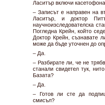
Ласитър включи касетофона
– Записът е направен на в
Ласитър, и доктор Пит
научноизследователска ста
Погледна Крейн, който сед
Доктор Крейн, съзнавате л
може да бъде уточнен до о
– Да.
– Разбирате ли, че не трябв
станали свидетел тук, нит
Базата?
– Да.
– Готов ли сте да подпи
смисъл?