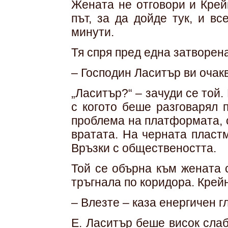
Жената не отговори и Крей
път, за да дойде тук, и в
минути.
Тя спря пред една затворена
– Господин Ласитър ви очак
„Ласитър?“ – зачуди се той.
с когото беше разговарял 
проблема на платформата, 
вратата. На черната пласт
Връзки с обществеността.
Той се обърна към жената 
тръгнала по коридора. Крейн
– Влезте – каза енергичен г
Е. Ласитър беше висок слаб