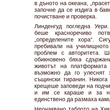
в дъното на океана, „прасе
започне да се издига в бав
почистване и проверка.
Линденгуд погледна Уери
беше красноречиво пот
„определените хора“. Си
пребивали на училищното
проблем с авторитета. 
обикновено бяха сдържан
животът на платформата 
възможно да го улеснят 
същински тиранин. Никога
крещеше заповеди на подчи
и им се караше и за на
единствено да размаха камш
Неочаквано таблото на Хик