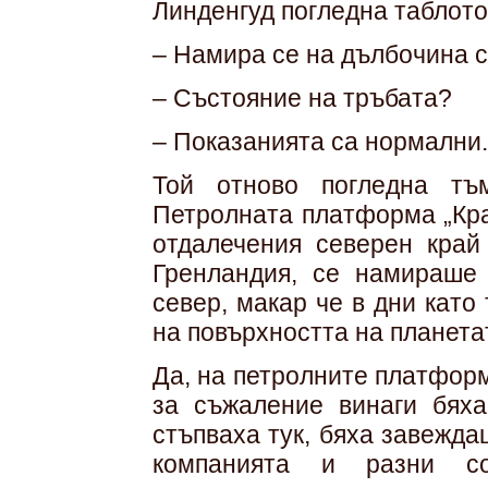
Линденгуд погледна таблото
– Намира се на дълбочина с
– Състояние на тръбата?
– Показанията са нормални.
Той отново погледна тъ
Петролната платформа „Кра
отдалечения северен край 
Гренландия, се намираше
север, макар че в дни като
на повърхността на планета
Да, на петролните платфор
за съжаление винаги бяха
стъпваха тук, бяха завежд
компанията и разни со