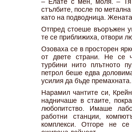
– Елате с мен, моля. – Тя
стълбите, после по метална
като на подводница. Жената
Отпред стоеше въоръжен ун
те се приближиха, отвори лю
Озоваха се в просторен ярк
от двете страни. Не се 
турбини нито плътното п
петрол беше едва доловима
усилия да бъде премахната.
Нарамил чантите си, Крейн
надничаше в стаите, покра
любопитство. Имаше лаб
работни станции, компют
комплекси. Отгоре не с