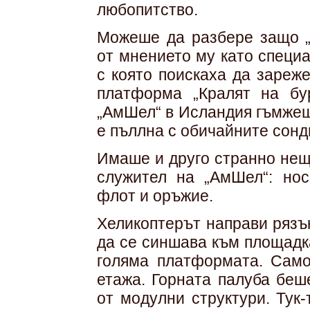
любопитство.
Можеше да разбере защо „
от мнението му като специа
с която поискаха да зареж
платформа „Кралят на бу
„АмШел“ в Исландия гъмжеш
е пъллна с обичайните сонд
Имаше и друго странно нещ
служител на „АмШел“: но
флот и оръжие.
Хеликоптерът направи рязъ
да се синшава към площадка
голяма платформата. Само
етажа. Горната палуба беш
от модулни структури. Тук