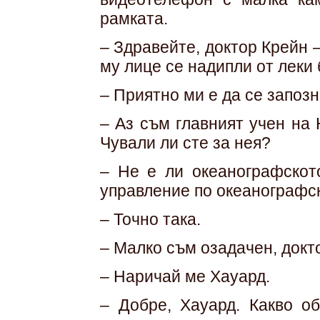
рамката.
– Здравейте, доктор Крейн
му лице се надипли от леки
– Приятно ми е да се запоз
– Аз съм главният учен на
Чували ли сте за нея?
– Не е ли океанографскот
управление по океанографс
– Точно така.
– Малко съм озадачен, докт
– Наричай ме Хауард.
– Добре, Хауард. Какво о