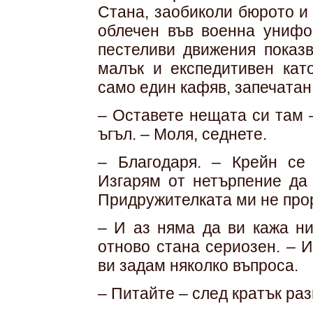
Стана, заобиколи бюрото и
облечен във военна унифо
пестеливи движения показв
малък и експедитивен кат
само един кафяв, запечатан
– Оставете нещата си там 
ъгъл. – Моля, седнете.
– Благодаря. – Крейн се
Изгарям от нетърпение да 
Придружителката ми не прор
– И аз няма да ви кажа н
отново стана сериозен. – 
ви задам няколко въпроса.
– Питайте – след кратък ра