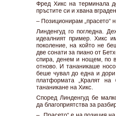
Фред Хикс на терминала до
пръстите си и хвана вграден
– Позиционирам „прасето“ н
Линденгуд го погледна. Д
идеалният пример. Хикс 
поколение, на който не бе
две сонати за пиано от Бет
спира, денем и нощем, по 
отново. И тананикаше носо
беше чувал до една и дори
платформата „Кралят на 
тананикане на Хикс.
Според Линденгуд бе малк
да благоприятства за разби
– „Прасето“ е на позиция н