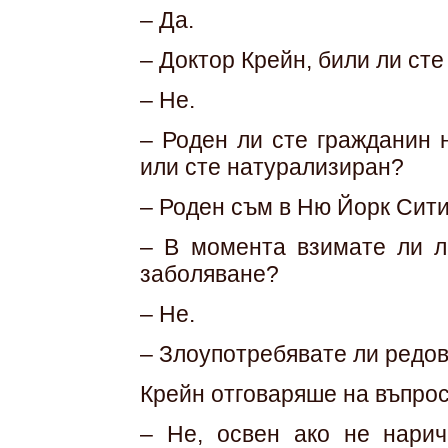
– Да.
– Доктор Крейн, били ли ст
– Не.
– Роден ли сте гражданин 
или сте натурализиран?
– Роден съм в Ню Йорк Сити
– В момента взимате ли л
заболяване?
– Не.
– Злоупотребявате ли редов
Крейн отговаряше на въпро
– Не, освен ако не нарич