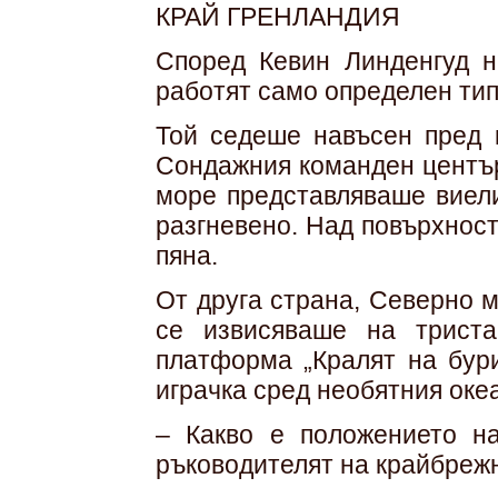
КРАЙ ГРЕНЛАНДИЯ
Според Кевин Линденгуд 
работят само определен тип
Той седеше навъсен пред 
Сондажния команден център
море представляваше виели
разгневено. Над повърхнос
пяна.
От друга страна, Северно 
се извисяваше на триста
платформа „Кралят на бури
играчка сред необятния оке
– Какво е положението на
ръководителят на крайбреж