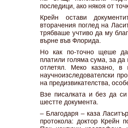
последици, ако някоя от то
Крейн остави документи
вторачения поглед на Ласи
трябваше учтиво да му благ
върне във Флорида.
Но как по-точно щеше да
платили голяма сума, за да 
отлетял. Меко казано, в
научноизследователски про
на предизвикателства, особ
Взе писалката и без да си
шестте документа.
– Благодаря – каза Ласитъ
протокола: доктор Крейн п