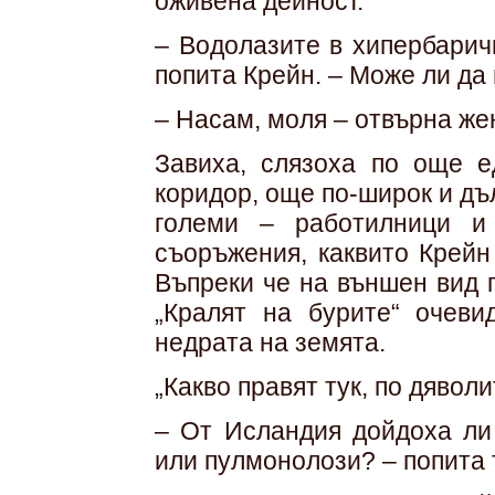
оживена дейност.
– Водолазите в хипербарич
попита Крейн. – Може ли да 
– Насам, моля – отвърна же
Завиха, слязоха по още е
коридор, още по-широк и дъ
големи – работилници и 
съоръжения, каквито Крейн
Въпреки че на външен вид 
„Кралят на бурите“ очев
недрата на земята.
„Какво правят тук, по дяволи
– От Исландия дойдоха ли
или пулмонолози? – попита 