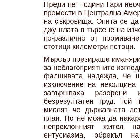
Преди пет години Гари нео
премести в Централна Амер
на съкровища. Опита се да
джунглата в търсене на изч
по-различно от промиване
стотици километри потоци.
Мърсър презираше иманярит
за неблагоприятните изглед
фалшивата надежда, че щ
изключение на неколцина
завършваха разорени 
безрезултатен труд. Той 
мислят, че държавната ло
план. Но не можа да накар
непреклонният жител н
ентусиазма, обрекъл н