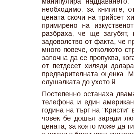
манипулира наддаването, 
необходимо, за книгите, о
цената скочи на трийсет х
примирено на изкуствено
разбраха, че ще загубят, 
задоволство от факта, че 
много повече, отколкото с
започна да се пропуква, ко
от петдесет хиляди долара
предварителната оценка. М
слушалката до ухото й.
Постепенно останаха двама
телефона и един американ
година на търг на "Кристи"
човек бе дошъл заради люб
цената, за която може да г