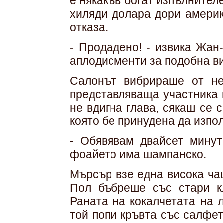
е някакъв богат изпълнител
хиляди долара дори америк
отказа.
- Продадено! - извика Жан
аплодисменти за подобна ви
Салонът вибрираше от не
представляваща участника 
не вдигна глава, сякаш се 
която бе принудена да изпол
- Обявявам двайсет минут
фоайето има шампанско.
Мърсър взе една висока ча
Пол бъбреше със стари к
Раната на кокалчетата на 
той попи кръвта със салфет