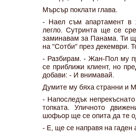
Мърсър поклати глава.
- Наел съм апартамент в 
легло. Сутринта ще се ср
заминавам за Панама. Ти щ
на "Сотби" през декември. 
- Разбирам. - Жан-Пол му п
се приближи клиент, но пр
добави: - И внимавай.
Думите му бяха странни и М
- Напоследък непрекъснато
топката. Уличното движе
шофьор ще се опита да те о
- Е, ще се направя на гаден