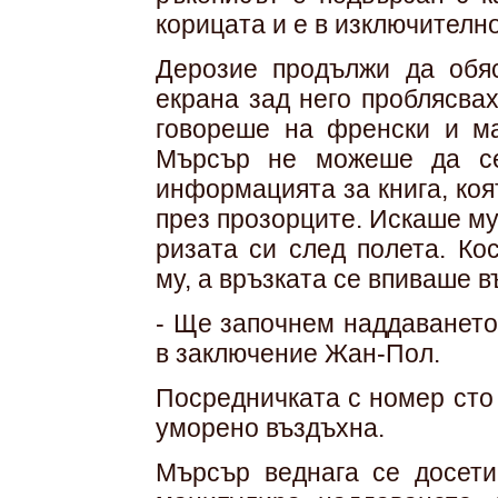
корицата и е в изключителн
Дерозие продължи да обяс
екрана зад него проблясва
говореше на френски и ма
Мърсър не можеше да се
информацията за книга, коя
през прозорците. Искаше му
ризата си след полета. Ко
му, а връзката се впиваше в
- Ще започнем наддаването
в заключение Жан-Пол.
Посредничката с номер сто
уморено въздъхна.
Мърсър веднага се досети,