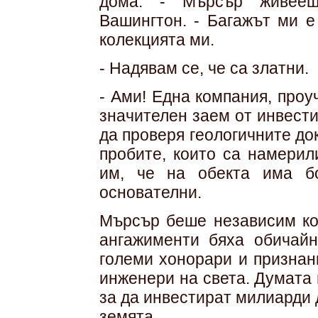
дома. - Мърсър живееш
Вашингтон. - Багажът ми е
колекцията ми.
- Надявам се, че са златни.
- Ами! Една компания, про
значителен заем от инвест
да проверя геологичните до
пробите, които са намерил
им, че на обекта има б
основателни.
Мърсър беше независим ко
ангажименти бяха обичай
големи хонорари и признан
инженери на света. Думата
за да инвестират милиарди 
земята.