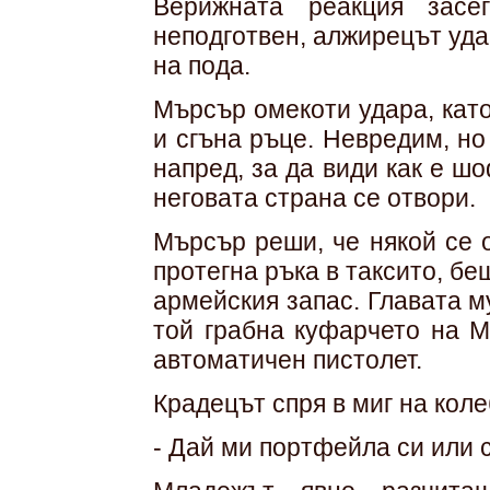
Верижната реакция засе
неподготвен, алжирецът уда
на пода.
Мърсър омекоти удара, кат
и сгъна ръце. Невредим, но
напред, за да види как е ш
неговата страна се отвори.
Мърсър реши, че някой се 
протегна ръка в таксито, бе
армейския запас. Главата 
той грабна куфарчето на М
автоматичен пистолет.
Крадецът спря в миг на коле
- Дай ми портфейла си или 