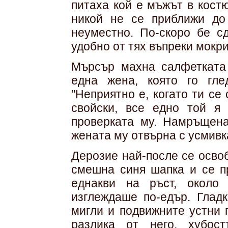
питаха кой е мъжът в кост
никой не се приближи до
неуместно. По-скоро бе с
удобно от тях въпреки мокри
Мърсър махна салфетката
една жена, която го гл
"Неприятно е, когато ти се
свойски, все едно той я
проверката му. Намръщен
жената му отвърна с усмивк
Дерозие най-после се осво
смешна синя шапка и се п
еднакви на ръст, около
изглеждаше по-едър. Глад
мигли и подвижните устни 
разлика от него, хубо