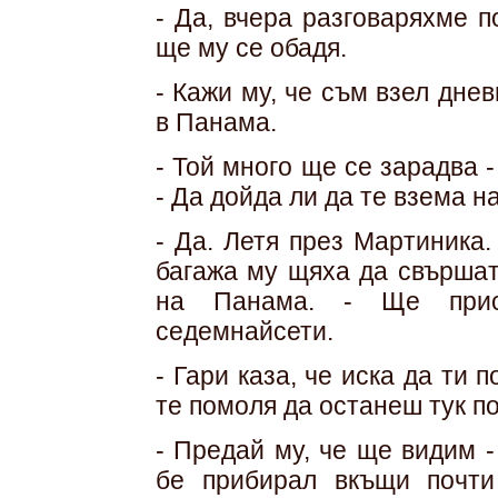
- Да, вчера разговаряхме 
ще му се обадя.
- Кажи му, че съм взел дне
в Панама.
- Той много ще се зарадва 
- Да дойда ли да те взема 
- Да. Летя през Мартиника.
багажа му щяха да свършат
на Панама. - Ще прис
седемнайсети.
- Гари каза, че иска да ти
те помоля да останеш тук п
- Предай му, че ще видим 
бе прибирал вкъщи почт