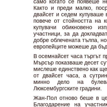
само когато се появеше н
Както и преди малко, пос
двайсет и седем купуваше 
повече от стойността на к
купувачи обикновено из
участници, за да докладва
добре облечената тълпа, но
европейците можеше да бъде
В осемнайсет часа търгът п
Мърсър показваше десет су
мислеше единствено как ще
от двайсет часа, а сутр
минно дело на булев
Люксембургските градини.
Жан-Пол отново беше в це
Благодарение на участн