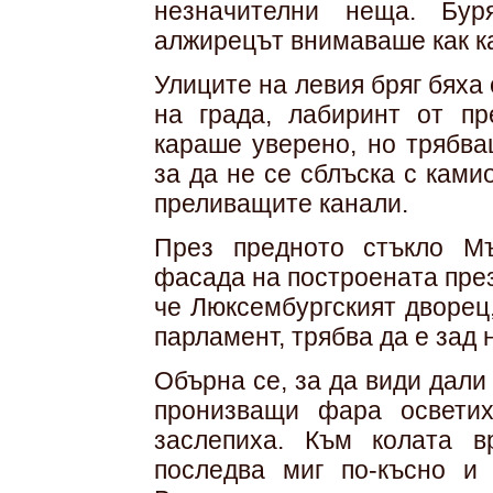
незначителни неща. Бур
алжирецът внимаваше как к
Улиците на левия бряг бяха
на града, лабиринт от п
караше уверено, но трябва
за да не се сблъска с ками
преливащите канали.
През предното стъкло М
фасада на построената през
че Люксембургският дворец
парламент, трябва да е зад н
Обърна се, за да види дали 
пронизващи фара осветих
заслепиха. Към колата в
последва миг по-късно и 