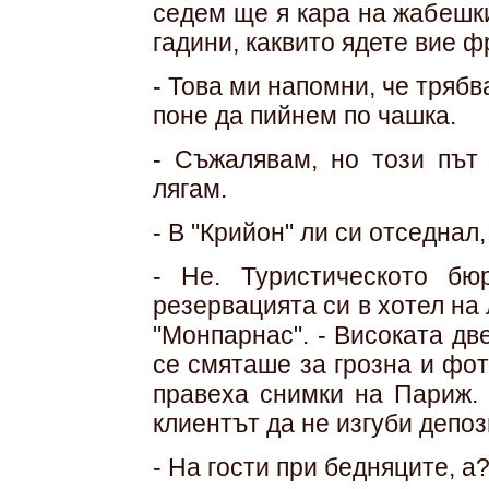
седем ще я кара на жабешки
гадини, каквито ядете вие ф
- Това ми напомни, че тряб
поне да пийнем по чашка.
- Съжалявам, но този път
лягам.
- В "Крийон" ли си отседнал
- Не. Туристическото бю
резервацията си в хотел на 
"Монпарнас". - Високата д
се смяташе за грозна и фот
правеха снимки на Париж. 
клиентът да не изгуби депоз
- На гости при бедняците, а