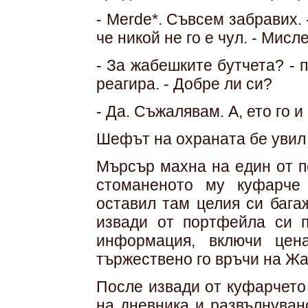
- Merde*. Съвсем забравих. 
че никой не го е чул. - Мисле
- За жабешките бутчета? -
реагира. - Добре ли си?
- Да. Съжалявам. А, ето го и
Шефът на охраната бе увил 
Мърсър махна на един от п
стоманеното му куфарче
оставил там целия си багаж
извади от портфейла си п
информация, включи цен
тържествено го връчи на Жа
После извади от куфарчето
на дневника и развълнуван