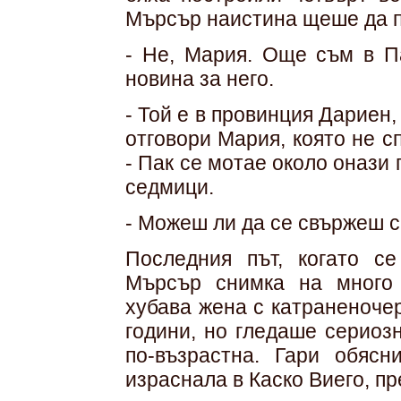
Мърсър наистина щеше да п
- Не, Мария. Още съм в П
новина за него.
- Той е в провинция Дариен,
отговори Мария, която не с
- Пак се мотае около онази 
седмици.
- Можеш ли да се свържеш с
Последния път, когато с
Мърсър снимка на много 
хубава жена с катраненоче
години, но гледаше сериоз
по-възрастна. Гари обяс
израснала в Каско Виего, п