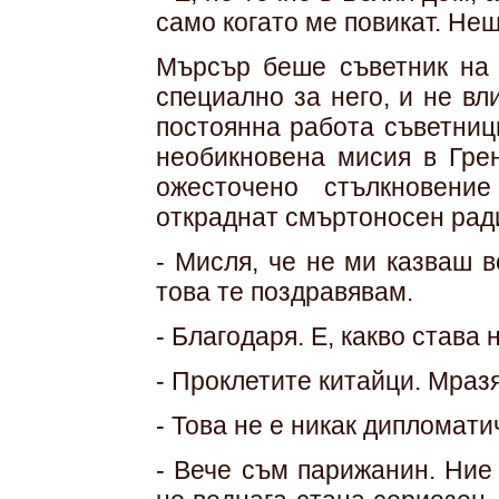
само когато ме повикат. Не
Мърсър беше съветник на 
специално за него, и не в
постоянна работа съветниц
необикновена мисия в Грен
ожесточено стълкновени
откраднат смъртоносен рад
- Мисля, че не ми казваш в
това те поздравявам.
- Благодаря. Е, какво става
- Проклетите китайци. Мразя
- Това не е никак дипломати
- Вече съм парижанин. Ние