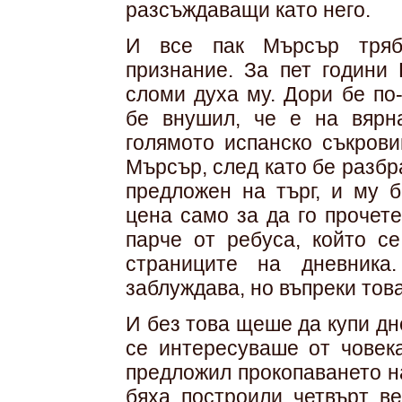
разсъждаващи като него.
И все пак Мърсър тряб
признание. За пет години
сломи духа му. Дори бе по
бе внушил, че е на вярн
голямото испанско съкров
Мърсър, след като бе разбр
предложен на търг, и му 
цена само за да го прочет
парче от ребуса, който се
страниците на дневника
заблуждава, но въпреки това
И без това щеше да купи дн
се интересуваше от човека
предложил прокопаването н
бяха построили четвърт ве