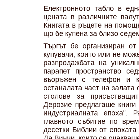
Електронното табло в едн
цената в различните валут
Книгата в ръцете на помощн
що бе купена за близо седе
Търгът бе организиран от
купувачи, които или не мож
разпродажбата на уникалн
парапет пространство сед
въоръжен с телефон и к
останалата част на залата 
столове за присъстващите
Дерозие предлагаше книги 
индустриалната епоха". 
главното събитие по врем
десетки Библии от епохата
Да Винчи, които се очакваш