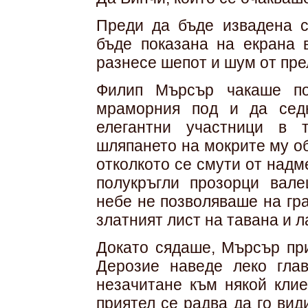
Преди да бъде извадена с
бъде показана на екрана 
разнесе шепот и шум от пре
Филип Мърсър чакаше по
мраморния под и да сед
елегантни участници в 
шляпането на мокрите му об
отколкото се смути от над
полукръгли прозорци вал
небе не позволяваше на гра
златният лист на тавана и 
Докато сядаше, Мърсър при
Дерозие наведе леко гла
незачитане към някой клие
приятел се радва да го вид