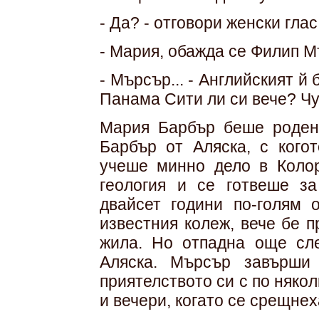
- Да? - отговори женски глас
- Мария, обажда се Филип М
- Мърсър... - Английският й 
Панама Сити ли си вече? Чу
Мария Барбър беше роден
Барбър от Аляска, с кого
учеше минно дело в Коло
геология и се готвеше за
двайсет години по-голям 
известния колеж, вече бе 
жила. Но отпадна още сл
Аляска. Мърсър завърши
приятелството си с по няко
и вечери, когато се срещнех