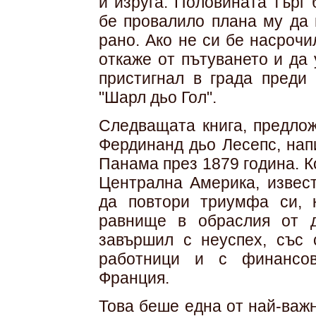
и изруга. Половината търг
бе провалило плана му да 
рано. Ако не си бе насроч
откаже от пътуването и да 
пристигнал в града преди
"Шарл дьо Гол".
Следващата книга, предлож
Фердинанд дьо Лесепс, нап
Панама през 1879 година. К
Централна Америка, извест
да повтори триумфа си, 
равнище в обраслия от д
завършил с неуспех, със 
работници и с финансов
Франция.
Това беше една от най-важн