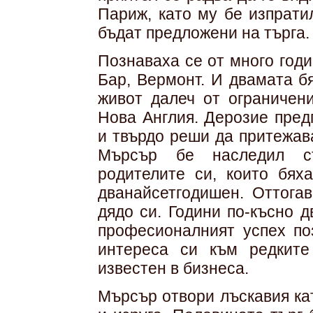
Париж, като му бе изпрати
бъдат предложени на търга.
Познаваха се от много годи
Бар, Вермонт. И двамата б
живот далеч от ограничен
Нова Англия. Дерозие пред
и твърдо реши да притежава
Мърсър бе наследил ст
родителите си, които бях
дванайсетгодишен. Оттога
дядо си. Години по-късно 
професионалният успех по
интереса си към редките
известен в бизнеса.
Мърсър отвори лъскавия ка