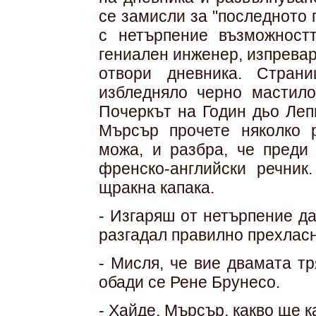
се замисли за "последното 
с нетърпение възможност
гениален инженер, изпревар
отвори дневника. Стран
избледняло черно мастило
Почеркът на Годин дьо Леп
Мърсър прочете няколко р
можа, и разбра, че преди
френско-английски речник
щракна капака.
- Изгаряш от нетърпение да
разгадал правилно прехлас
- Мисля, че вие двамата т
обади се Рене Брунесо.
- Хайде, Мърсър, какво ще 