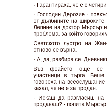
- Гарантираха, че е с четир
- Господин Дерозие - прекъ
от дълбините на широките 
Лепине на доктор Мърсър и
проблема, за който говорих
Светското лустро на Жан
отново се върна.
- А, да, разбира се. Дневник
Във фоайето още се ра
участници в търга. Беше
говореха на всеослушание 
казал, че не е за продан.
- Искаш да разгласиш на 
продаваш? - попита Мърсър