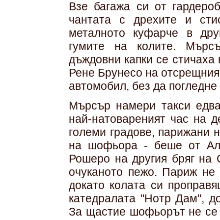
Взе багажа си от гардеро
чантата с дрехите и ст
металното куфарче в дру
гумите на колите. Мърс
дъждовни капки се стичаха 
Рене Брунесо на отсрещния 
автомобил, без да погледне
Мърсър намери такси едва
най-натовареният час на д
големи градове, парижани н
на шофьора - беше от Ал
Рошеро на другия бряг на 
очуканото пежо. Париж не 
докато колата си проправя
катедралата "Нотр Дам", д
За щастие шофьорът не се 