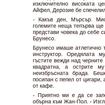
изключително високата це
Айфел, Дерозие бе спечелил
- Какъв ден, Мърсър. Мис
големите неща тепърва ще с
представи човека до себе с
Брунесо.
Брунесо имаше атлетично 
инструктор. Оредялата м
гъстите вежди над черните
квадратна, а острите м
неизбръсната брада. Бе
посипан с пепел от цигари,
от кафе.
- Приятно ми е да се зап
обърна към Жан-Пол. - Изгл