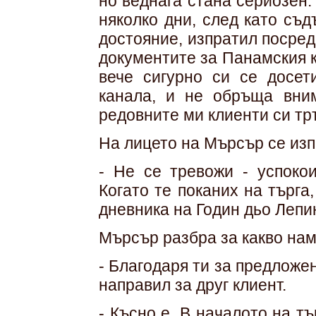
но веднага стана сериозен. 
няколко дни, след като съ
достояние, изпратил посред
документите за Панамския ка
вече сигурно си се досети
канала, и не обръща вни
редовните ми клиенти си тръ
На лицето на Мърсър се изп
- Не се тревожи - успокои
Когато те поканих на търг
дневника на Годин дьо Лепи
Мърсър разбра за какво нам
- Благодаря ти за предложен
направил за друг клиент.
- Късно е. В началото на т