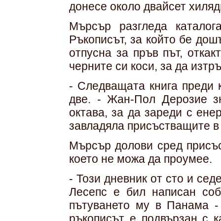
донесе около двайсет хиляд
Мърсър разгледа каталог
Ръкописът, за който бе дош
отпусна за пръв път, откак
черните си коси, за да изтр
- Следващата книга преди 
две. - Жан-Пол Дерозие з
октава, за да зареди с ене
завладяла присъстващите в
Мърсър долови сред присъс
което не можа да проумее.
- Този дневник от сто и се
Лесепс е бил написан соб
пътуването му в Панама - 
ръкописът е подвързан с к