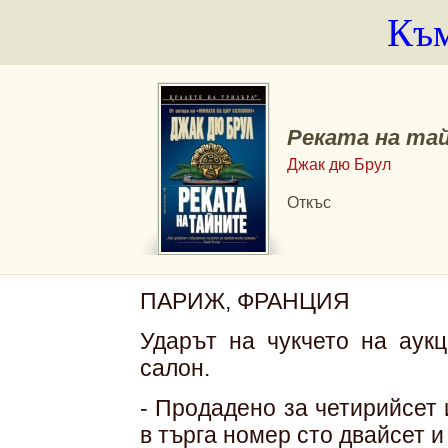
Към
Реката на та
Джак дю Брул
Откъс
ПАРИЖ, ФРАНЦИЯ
Ударът на чукчето на аукц
салон.
- Продадено за четирийсет
в търга номер сто двайсет и