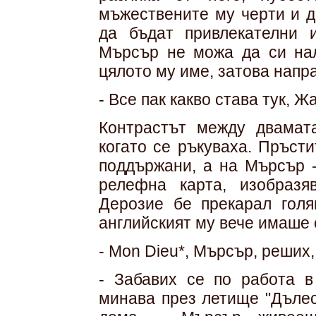
мъжествените му черти и д
да бъдат привлекателни и
Мърсър не можа да си на
цялото му име, затова напр
- Все пак какво става тук, Ж
Контрастът между двамат
когато се ръкуваха. Пръст
поддържани, а на Мърсър -
релефна карта, изобразя
Дерозие бе прекарал гол
английският му вече имаше 
- Mon Dieu*, Мърсър, реших
- Забавих се по работа в
минава през летище "Дълес