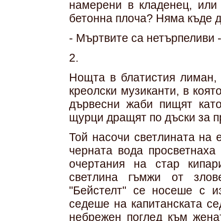
намерени в кладенец, или
бетонна плоча? Няма къде д
- Мъртвите са нетърпеливи 
2.
Нощта в блатистия лиман,
креолски музиканти, в коят
дървесни жаби пищят като
щурци дращят по дъски за п
Той насочи светлината на 
черната вода просветнаха 
очертания на стар кипар
светлина гъмжи от злов
"Бейстелт" се носеше с и
седеше на капитанската се
небрежен поглед към женат