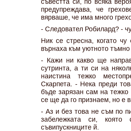
съвестта си, по всяка вер
предупреждава, че грехо
вярваше, че има много грех
- Следовател Робилард? - чу
Ник се стресна, когато чу
върнаха към уютното тъмно 
- Кажи ни какво ще напра
сутринта, а ти си на някол
наистина тежко местопр
Скарпета. - Нека преди то
бъде зарязан сам на тежко
се ще да го признаем, но е 
- Аз и без това не съм по 
забележката си, която
съвипускниците й.