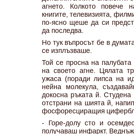
агнето. Колкото повече 
книгите, телевизията, филм
по-ясно щеше да си предст
да последва.
Но тук въпросът бе в думат
се изплъзваше.
Той се просна на палубата
на своето агне. Цялата т
ужаса (поради липса на и
нейна молекула, създавай
докосна ръката й. Студена
отстрани на шията й, напи
фосфоресциращия циферблат
- Горе-долу сто и осемде
получаваш инфаркт. Веднъж 