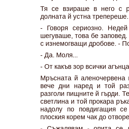
Тя се взираше в него с 
долната й устна трепереше.
- Говоря сериозно. Неде
шегуваше, това бе заповед.
с изнемогващи дробове. - П
- Да. Моля...
- От какъв зор всички агънц
Мръсната й аленочервена 
вече дни наред и той раз
разголи пищните й гърди. Т
светлина и той прокара рък
надолу по повдигащия се
плоския корем чак до отвор
- Съжалявам - опита се 