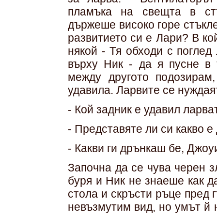
пламъка на свещта в стъ
държеше високо горе стъкле
развитието си е Лари? В ко
някой - Тя обходи с поглед
върху Ник - да я пусне в
между другото подозирам
удавила. Ларвите се нуждаят
- Кой задник е удавил ларва
- Представяте ли си какво е 
- Какви ги дрънкаш бе, Джоу
Започна да се чува черен 
буря и Ник не знаеше как да
стола и скръсти ръце пред 
невъзмутим вид, но умът й 