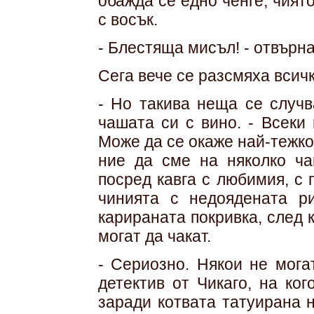
обажда се едно ченге, чият
с восък.
- Блестяща мисъл! - отвърн
Сега вече се разсмяха всичк
- Но такива неща се случв
чашата си с вино. - Всеки
Може да се окаже най-тежко
ние да сме на няколко ча
посред кавга с любимия, с п
чинията с недоядената р
карираната покривка, след 
могат да чакат.
- Сериозно. Някои не мога
детектив от Чикаго, на ко
заради котвата татуирана 