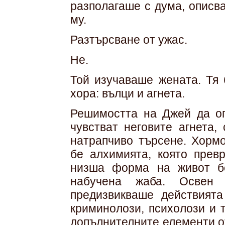
разполагаше с дума, описв
му.
Разтърсване от ужас.
Не.
Той изучаваше жената. Тя 
хора: вълци и агнета.
Решимостта на Джей да оп
чувстват неговите агнета,
натрапчиво търсене. Хорм
бе алхимията, която прев
низша форма на живот бе
набучена жаба. Освен ф
предизвикваше действията
криминолози, психолози и 
допълнителните елементи о