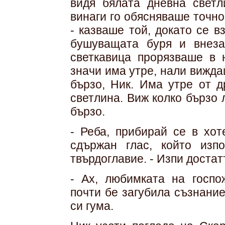
видя бялата дневна светл
винаги го обясняваше точно
- казваше той, докато се 
бушуващата буря и внеза
светкавица прорязваше в н
значи има утре, нали вижд
бързо, Ник. Има утре от д
светлина. Виж колко бързо 
бързо.
- Реба, прибирай се в хот
сдържан глас, който изп
твърдоглавие. - Изпи достат
- Ах, любимката на госпож
почти бе загубила съзнани
си гума.