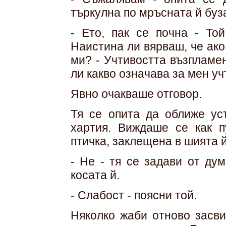
търкулна по мръсната й буз
- Ето, пак се почна - Той
Наистина ли вярваш, че ак
ми? - Учтивостта възпламе
ли какво означава за мен у
Явно очакваше отговор.
Тя се опита да оближе уст
хартия. Виждаше се как п
птичка, заклещена в шията й
- Не - тя се задави от ду
косата й.
- Слабост - поясни той.
Няколко жаби отново засви