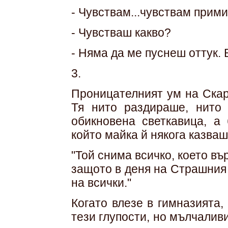
- Чувствам...чувствам прими
- Чувстваш какво?
- Няма да ме пуснеш оттук. 
3.
Проницателният ум на Скар
Тя нито раздираше, нито 
обикновена светкавица, а 
който майка й някога казваш
"Той снима всичко, което въ
защото в деня на Страшния
на всички."
Когато влезе в гимназията,
тези глупости, но мълчалив