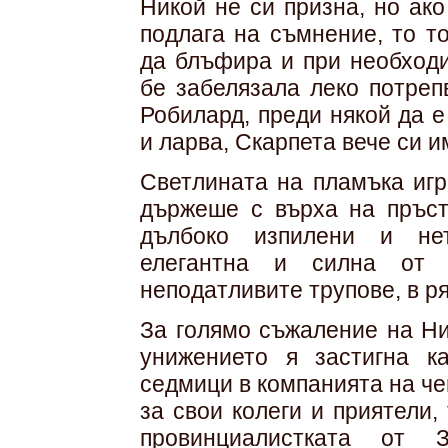
Никой не си призна, но ак
подлага на съмнение, то т
да блъфира и при необходи
бе забелязала леко потреп
Робилард, преди някой да е
и ларва, Скарпета вече си 
Светлината на пламъка игр
държеше с върха на пръсти
дълбоко изпилени и не
елегантна и силна от д
неподатливите трупове, в ря
За голямо съжаление на Ни
унижението я застигна к
седмици в компанията на че
за свои колеги и приятели,
провинциалистката от 