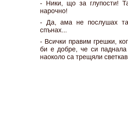
- Ники, що за глупости! 
нарочно!
- Да, ама не послушах та
спънах...
- Всички правим грешки, к
би е добре, че си паднала
наоколо са трещяли светкав