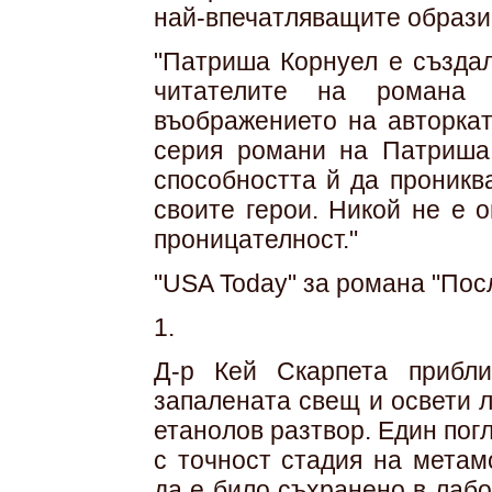
най-впечатляващите образи
"Патриша Корнуел е създал
читателите на романа
въображението на авторкат
серия романи на Патриша
способността й да проникв
своите герои. Никой не е 
проницателност."
"USA Today" за романа "Пос
1.
Д-р Кей Скарпета прибл
запалената свещ и освети 
етанолов разтвор. Един погл
с точност стадия на метам
да е било съхранено в лаб