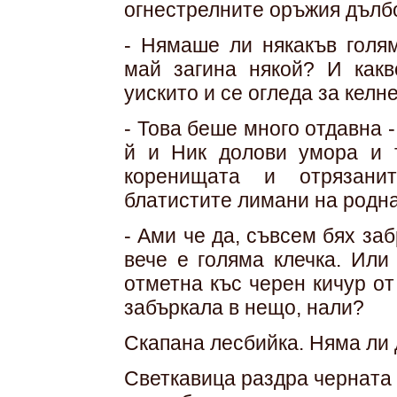
огнестрелните оръжия дълбо
- Нямаше ли някакъв голя
май загина някой? И какв
уискито и се огледа за келн
- Това беше много отдавна 
й и Ник долови умора и т
коренищата и отрязани
блатистите лимани на родн
- Ами че да, съвсем бях заб
вече е голяма клечка. Или
отметна къс черен кичур от
забъркала в нещо, нали?
Скапана лесбийка. Няма ли
Светкавица раздра черната 