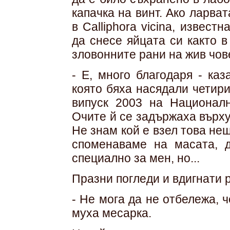
капачка на винт. Ако ларва
в Calliphora vicina, извес
да снесе яйцата си както в
зловонните рани на жив чов
- Е, много благодаря - ка
която бяха насядали четир
випуск 2003 на Националн
Очите й се задържаха върху
Не знам кой е взел това нещ
споменаваме на масата, д
специално за мен, но...
Празни погледи и вдигнати 
- Не мога да не отбележа, 
муха месарка.