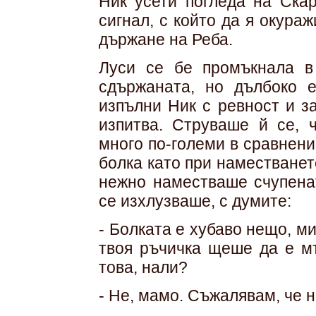
Ник усети погледа на Скар
сигнал, с който да я окура
държане на Реба.
Луси се бе промъкнала в
сдържаната, но дълбоко 
изпълни Ник с ревност и за
изпитва. Струваше й се, 
много по-големи в сравнени
болка като при наместванет
нежно наместваше счупенат
се изхлузваше, с думите:
- Болката е хубаво нещо, м
твоя ръчичка щеше да е мъ
това, нали?
- Не, мамо. Съжалявам, че н