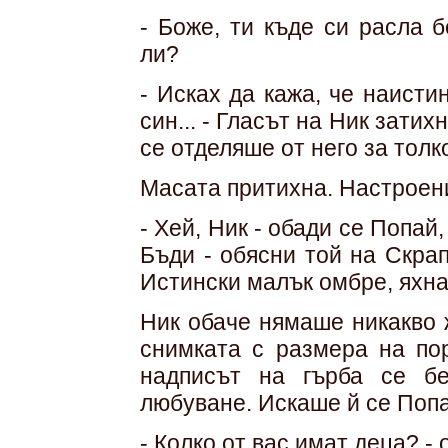
- Боже, ти къде си расла 
ли?
- Исках да кажа, че наист
син... - Гласът на Ник затих
се отделяше от него за толк
Масата притихна. Настроени
- Хей, Ник - обади се Попай
Бъди - обясни той на Скра
Истински малък омбре, яхнал
Ник обаче нямаше никакво 
снимката с размера на пор
надписът на гърба се б
любуване. Искаше й се Попа
- Колко от вас имат деца? -