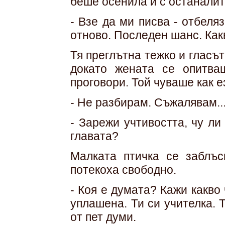
беше осенила и с останалит
- Взе да ми писва - отбеля
отново. Последен шанс. Как
Тя преглътна тежко и гласът
докато жената се опитва
проговори. Той чуваше как е
- Не разбирам. Съжалявам..
- Зарежи учтивостта, чу ли
главата?
Малката птичка се заблъс
потекоха свободно.
- Коя е думата? Кажи какво
уплашена. Ти си учителка. 
от пет думи.