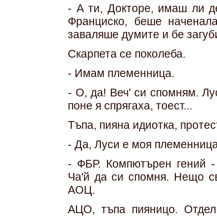
- А ти, Докторе, имаш ли 
Франциско, беше наченала
заваляше думите и бе загуби
Скарпета се поколеба.
- Имам племенница.
- О, да! Веч' си спомням. Л
поне я спрягаха, тоест...
Тъпа, пияна идиотка, протес
- Да, Луси е моя племенница
- ФБР. Компютърен гений -
Ча'й да си спомня. Нещо с
АОЦ.
AЦО, тъпа пияницо. Отдел