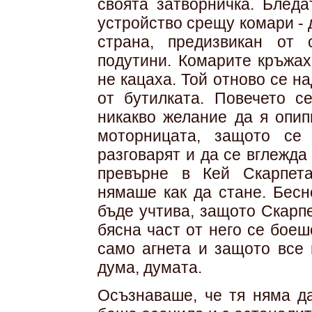
своята затворничка. Блед
устройство срещу комари - 
страна, предизвикан от
подутини. Комарите кръжах
не кацаха. Той отново се на
от бутилката. Повечето с
никакво желание да я опип
моторницата, защото се
разговарят и да се вглежда
превърне в Кей Скарпет
нямаше как да стане. Бес
бъде учтива, защото Скарп
бясна част от него се бое
само агнета и защото все
дума, думата.
Осъзнаваше, че тя няма да