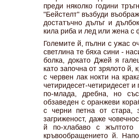
преди няколко години тръг
"Бейстелт" възбуди въобра
достатъчно дълъг и дълбок
кила риба и лед или жена с 
Големите й, пълни с ужас о
светлина те бяха сини - нас
болка, докато Джей я гале
като започна от зрялото й, 
с червен лак нокти на кра
четиридесет-четиридесет и 
по-млада, дребна, но с
обзаведен с оранжеви кора
с черни петна от стара, 
загриженост, даже човечнос
й по-хлабаво с жълтото
кръвообращението й. Напо