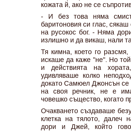
кожата й, ако не се съпроти
- И без това няма смис
баритоновия си глас, сякаш
на русокос бог. - Няма до
излишно и да викаш, нали т
Тя кимна, което го разсмя,
искаше да каже "не". Но то
и действията на хората
удивляваше колко неподхо
докато Самюел Джонсън се 
на своя речник, не е им
човешко същество, когато 
Очакването създаваше безу
клетка на тялото, далеч 
дори и Джей, който гов