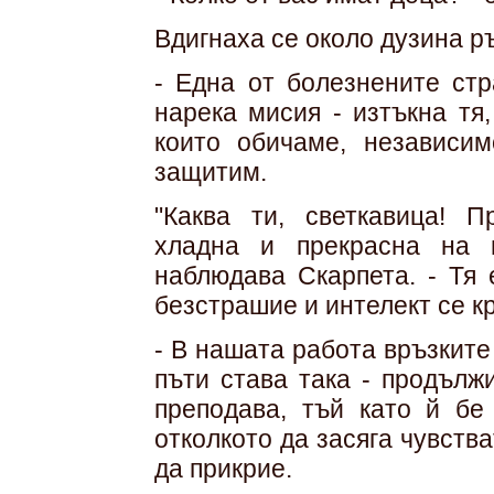
Вдигнаха се около дузина р
- Една от болезнените стр
нарека мисия - изтъкна тя,
които обичаме, независи
защитим.
"Каква ти, светкавица! П
хладна и прекрасна на 
наблюдава Скарпета. - Тя 
безстрашие и интелект се к
- В нашата работа връзките
пъти става така - продълж
преподава, тъй като й бе
отколкото да засяга чувств
да прикрие.