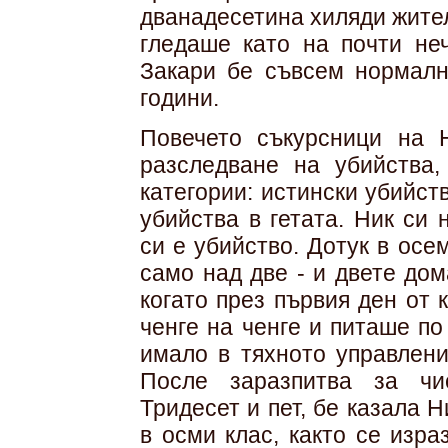
дванадесетина хиляди жител
гледаше като на почти неч
Закари бе съвсем нормалн
години.
Повечето съкурсници на 
разследване на убийства,
категории: истински убийс
убийства в гетата. Ник си
си е убийство. Дотук в ос
само над две - и двете до
когато през първия ден от
ченге на ченге и питаше по
имало в тяхното управлени
После заразпитва за чи
Тридесет и пет, бе казала 
в осми клас, както се изр