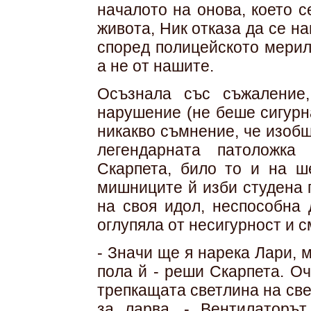
началото на онова, което 
живота, Ник отказа да се на
според полицейското мерил
а не от нашите.
Осъзнала със съжаление
нарушение (не беше сигурна
никакво съмнение, че изоб
легендарната патоложка
Скарпета, било то и на ш
мишниците й изби студена 
на своя идол, неспособна 
оглупяла от несигурност и 
- Значи ще я нарека Лари, 
пола й - реши Скарпета. О
трепкащата светлина на све
за ларва. - Вентилаторъ