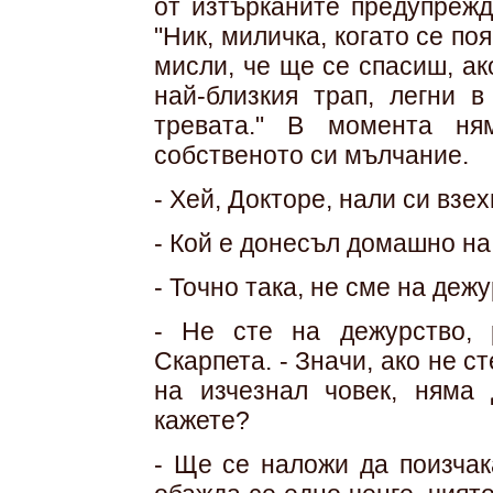
от изтърканите предупрежд
"Ник, миличка, когато се по
мисли, че ще се спасиш, а
най-близкия трап, легни в
тревата." В момента ня
собственото си мълчание.
- Хей, Докторе, нали си взе
- Кой е донесъл домашно на
- Точно така, не сме на дежу
- Не сте на дежурство, 
Скарпета. - Значи, ако не с
на изчезнал човек, няма 
кажете?
- Ще се наложи да поизчак