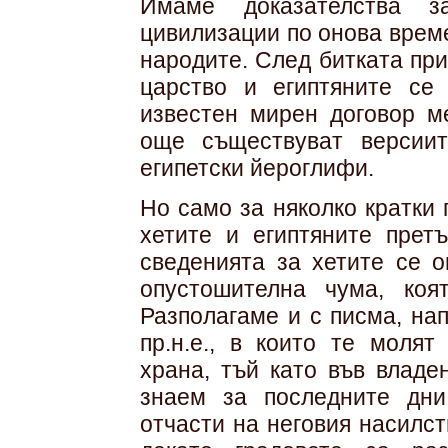
Имаме доказателства з
цивилизации по онова врем
народите. След битката при 
царство и египтяните се
известен мирен договор м
още съществуват версиит
египетски йероглифи.
Но само за няколко кратки г
хетите и египтяните прет
сведенията за хетите се о
опустошителна чума, коя
Разполагаме и с писма, нап
пр.н.е., в които те молят
храна, тъй като във владе
знаем за последните дни
отчасти на неговия насилст