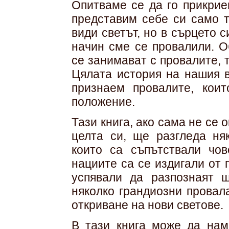
Опитваме се да го прикрие
представим себе си само т
види светът, но в сърцето с
начин сме се провалили. О
се занимават с провалите, 
Цялата история на нашия в
признаем провалите, кои
положение.
Тази книга, ако сама не се 
целта си, ще разгледа ня
които са съпътствали чо
нациите са се издигали от 
успявали да разпознаят 
няколко грандиозни провал
откриване на нови светове.
В тази книга може да нам