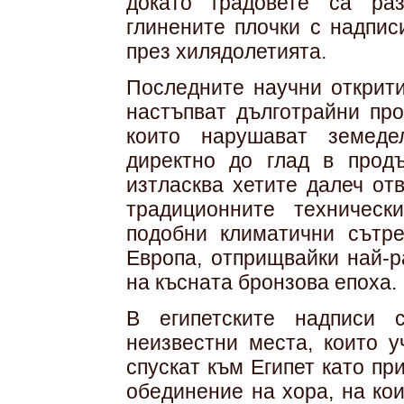
докато градовете са раз
глинените плочки с надпис
през хилядолетията.
Последните научни открити
настъпват дълготрайни про
които нарушават земеде
директно до глад в продъ
изтласква хетите далеч от
традиционните техничес
подобни климатични сътр
Европа, отприщвайки най-р
на късната бронзова епоха.
В египетските надписи 
неизвестни места, които у
спускат към Египет като пр
обединение на хора, на ко