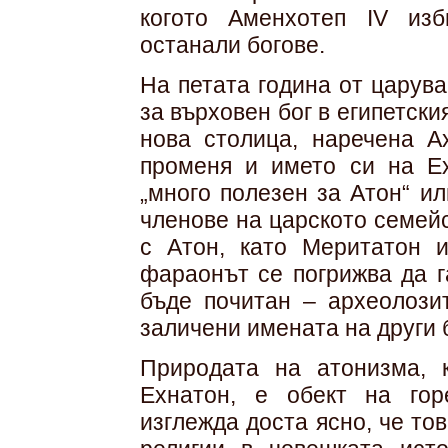
когото Аменхотеп IV из
останали богове.
На петата година от царув
за върховен бог в египетск
нова столица, наречена А
променя и името си на Ех
„много полезен за Атон“ и
членове на царското семей
с Атон, като Меритатон и
фараонът се погрижва да г
бъде почитан – археолозит
заличени имената на други 
Природата на атонизма, 
Ехнатон, е обект на го
изглежда доста ясно, че то