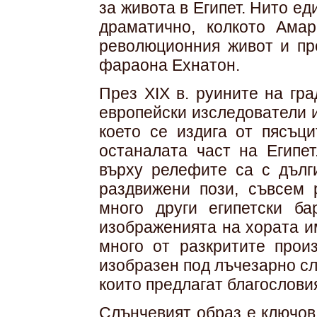
за живота в Египет. Нито ед
драматично, колкото Амар
революционния живот и пр
фараона Ехнатон.
През XIX в. руините на гр
европейски изследователи и
което се издига от пясъци
останалата част на Египе
върху релефите са с дълги
раздвижени пози, съвсем 
много други египетски ба
изображенията на хората и
много от разкритите прои
изобразен под лъчезарно сл
които предлагат благослови
Слънчевият образ е ключов