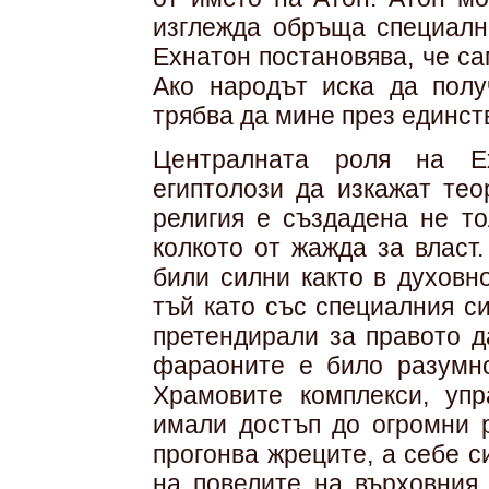
изглежда обръща специалн
Ехнатон постановява, че са
Ако народът иска да полу
трябва да мине през единст
Централната роля на Е
египтолози да изкажат тео
религия е създадена не то
колкото от жажда за власт
били силни както в духовн
тъй като със специалния с
претендирали за правото д
фараоните е било разумно 
Храмовите комплекси, упр
имали достъп до огромни р
прогонва жреците, а себе 
на повелите на върховния 