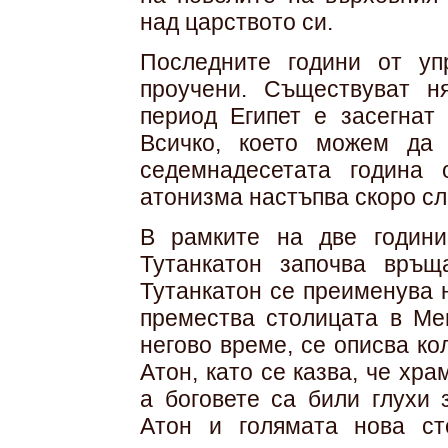
над царството си.
Последните години от уп
проучени. Съществуват ня
период Египет е засегнат 
Всичко, което можем да
седемнадесетата година 
атонизма настъпва скоро сл
В рамките на две години
Тутанкатон започва връщ
Тутанкатон се преименува 
премества столицата в Ме
негово време, се описва к
Атон, като се казва, че хра
а боговете са били глухи 
Атон и голямата нова ст