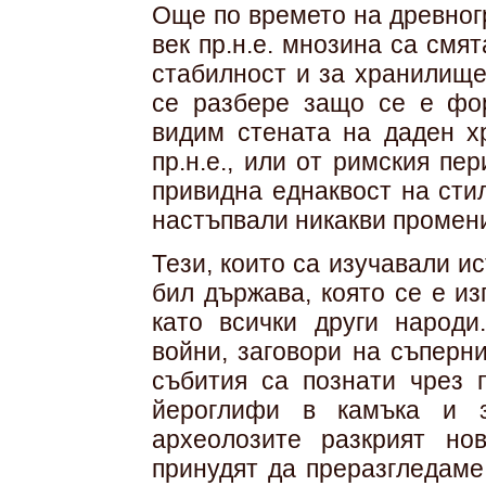
Още по времето на древног
век пр.н.е. мнозина са смя
стабилност и за хранилище
се разбере защо се е фор
видим стената на даден хр
пр.н.е., или от римския пер
привидна еднаквост на стил
настъпвали никакви промен
Тези, които са изучавали ис
бил държава, която се е и
като всички други народи
войни, заговори на съперн
събития са познати чрез 
йероглифи в камъка и з
археолозите разкрият но
принудят да преразгледаме