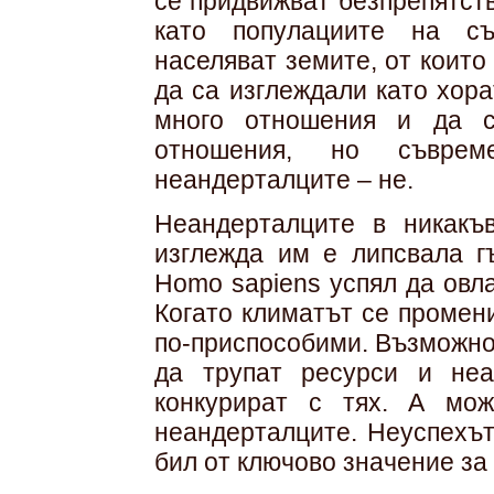
се придвижват безпрепятств
като популациите на съ
населяват земите, от коит
да са изглеждали като хора
много отношения и да с
отношения, но съвре
неандерталците – не.
Неандерталците в никакъ
изглежда им е липсвала гъ
Homo sapiens успял да овла
Когато климатът се промен
по-приспособими. Възможно 
да трупат ресурси и не
конкурират с тях. А мо
неандерталците. Неуспехът
бил от ключово значение за