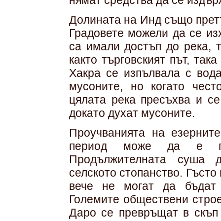
нямат средства да се издър
Долината на Инд също прет
Градовете можели да се из
са имали достъп до река, т
както търговският път, така
Хакра се изпълвала с вода
мусоните, но когато чест
цялата река пресъхва и се
докато духат мусоните.
Проучванията на езерните
период може да е про
Продължителната суша 
селското стопанство. Гъсто
вече не могат да бъдат
Големите обществени строе
Даро се превръщат в скъп 