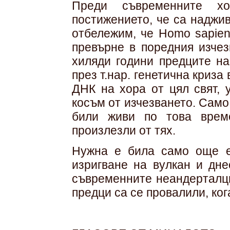
Преди съвременните х
постижението, че са наджи
отбележим, че Homo sapien
превърне в поредния изчез
хиляди години предците н
през т.нар. генетична криз
ДНК на хора от цял свят, 
косъм от изчезването. Само
били живи по това врем
произлезли от тях.
Нужна е била само още е
изригване на вулкан и дн
съвременните неандерталци
предци са се провалили, ког