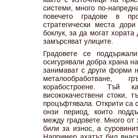
системи, много по-напредн
повечето градове в пр
стратегически места дори
боклук, за да могат хората
замърсяват улиците.
Градовете се поддържали
осигурявали добра храна на
занимават с други форми н
металообработване, г
корабостроене. Тъй ка
висококачествени стоки, т
процъфтявала. Открити са с
онзи период, които подд
между градовете. Много от
били за износ, а суровини
Например ахатът бил внася