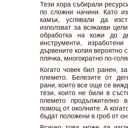
Тези хора събирали ресурси
по сложни начини. Като из
камък, успявали да изс
използват за всякакви цел
обработка на кожи до д
инструменти, изработени
дървените копия вероятно с
плячка, многократно по-голя
Когато човек бил ранен, з
племето. Белезите от дег
рани, които все още се вижд
тези, които не били в със
племето продължително 
помощ от околните. А когат
бъдат положени в гроб от он
Всичко това може да изг