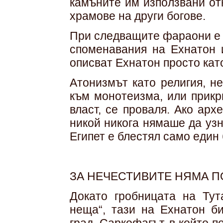
камъните им използвани от
храмове на други богове.
При следващите фараони е 
споменавания на Ехнатон и
описват Ехнатон просто като
Атонизмът като религия, н
към монотеизма, или прикр
власт, се проваля. Ако арх
никой никога нямаше да узн
Египет е блестял само един 
ЗА НЕЧЕСТИВИТЕ НЯМА 
Докато гробницата на Тут
неща“, тази на Ехнатон б