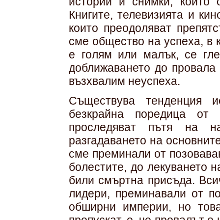
истории и снимки, които 
Книгите, телевизията и кин
които преодоляват препятс
сме общество на успеха, в 
е голям или малък, се гл
доближаването до провала 
възхвалим неуспеха.
Съществува тенденция и
безкрайна поредица от 
проследяват пътя на н
разгадаването на основнит
сме преминали от позоваван
болестите, до лекуването н
били смъртна присъда. Вси
лидери, преминавали от по
обширни империи, но това