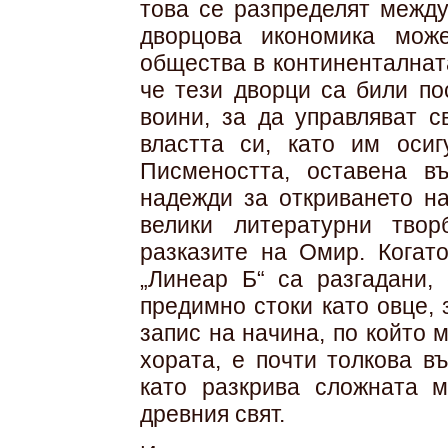
това се разпределят между
дворцова икономика мож
общества в континенталнат
че тези дворци са били по
воини, за да управляват с
властта си, като им осиг
Писмеността, оставена в
надежди за откриването на
велики литературни тво
разказите на Омир. Когат
„Линеар Б“ са разгадани, 
предимно стоки като овце, 
запис на начина, по който
хората, е почти толкова в
като разкрива сложната 
древния свят.