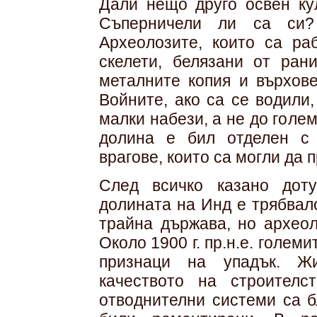
Дали нещо друго освен ку
Съперничели ли са си
Археолозите, които са ра
скелети, белязани от ран
металните копия и върхове
Войните, ако са се водили
малки набези, а не до голе
долина е бил отделен с
врагове, които са могли да
След всичко казано доту
долината на Инд е трябвал
трайна държава, но археол
Около 1900 г. пр.н.е. голем
признаци на упадък. Жи
качеството на строителс
отводнителни системи са б