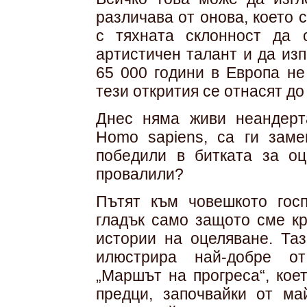
различава от онова, което 
с тяхната склонност да 
артистичен талант и да из
65 000 години в Европа не
тези открития се отнасят д
Днес няма живи неандерт
Homo sapiens, са ги заме
победили в битката за оц
провалили?
Пътят към човешкото гос
гладък само защото сме кр
истории на оцеляване. Та
илюстрира най-добре от
„Маршът на прогреса“, кое
предци, започвайки от ма