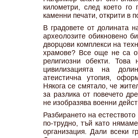
километри, след което го
каменни печати, открити в п
В градовете от долината н
археолозите обикновено би
дворцови комплекси на тех
храмове? Все още не са о
религиозни обекти. Това 
цивилизацията на доли
атеистична утопия, офор
Някога се смятало, че жите
за разлика от повечето др
не изобразява военни дейст
Разбирането на естеството
по-трудно, тъй като нямам
организация. Дали всеки г