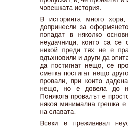
пропускат, е, че провалът е
човешката история.
В историята много хора,
допринесли за оформянето
попадат в няколко основн
неудачници, които са се 
никой преди тях не е пра
вдъхновили и други да опита
да постигнат нещо, се про
сметка постигат нещо друг
провали, при които даден
нещо, но е довела до н
Понякога провалът е прост
някоя минимална грешка е 
на славата.
Всеки е преживявал неу