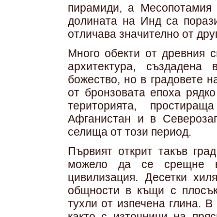
пирамиди, а Месопотамия 
долината на Инд са порази
отличава значително от дру
Много обекти от древния с
архитектура, създадена
божество, но в градовете 
от бронзовата епоха рядко
територията, простира
Афганистан и в Северозап
селища от този период.
Първият открит такъв град
можело да се срещне в
цивилизация. Десетки хил
общности в къщи с плосък
тухли от изпечена глина. 
както с източници на пряс