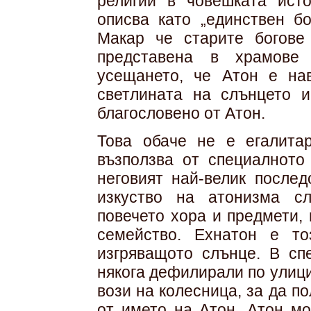
религии в човешката исто
описва като „единствен бо
Макар че старите богове
представена в храмове 
усещането, че Атон е на
светлината на слънцето и
благословено от Атон.
Това обаче не е егалита
възползва от специалното
неговият най-велик послед
изкуство на атонизма с
повечето хора и предмети,
семейство. Ехнатон е то
изгряващото слънце. В сп
някога дефилирали по улицит
вози на колесница, за да п
от името на Атон. Атон мо