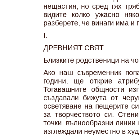
нещастия, но сред тях тря
видите колко ужасно няк
разберете, че винаги има и 
I.
ДРЕВНИЯТ СВЯТ
Близките родственици на чо
Ако наш съвременник поп
години, ще открие атриб
Тогавашните общности изп
създавали бижута от черу
осветяване на пещерите си
за творчеството си. Стен
точки, вълнообразни линии 
изглеждали неуместно в худ