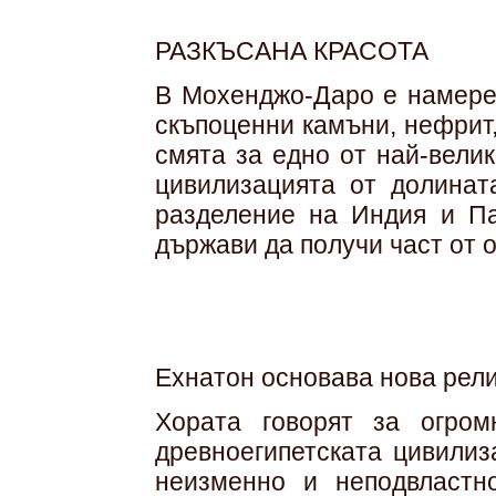
РАЗКЪСАНА КРАСОТА
В Мохенджо-Даро е намерен
скъпоценни камъни, нефрит,
смята за едно от най-вели
цивилизацията от долинат
разделение на Индия и Па
държави да получи част от 
Ехнатон основава нова рели
Хората говорят за огро
древноегипетската цивилиз
неизменно и неподвластно