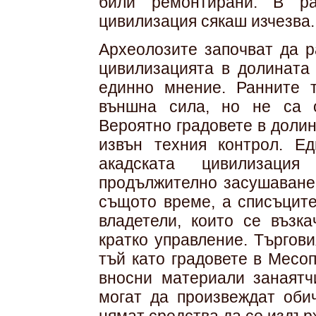
били ремонтирани. В ра
цивилизация сякаш изчезва.
Археолозите започват да р
цивилизацията в долината
единно мнение. Ранните 
външна сила, но не са о
Вероятно градовете в доли
извън техния контрол. Ед
акадската цивилизаци
продължително засушаване 
същото време, а списъците
владетели, които се възк
кратко управление. Търгов
тъй като градовете в Месо
вносни материали занаятч
могат да произвеждат обич