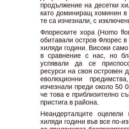
продължение на десетки хи
като доминиращ хоминин в 
те са изчезнали, с изключе
Флореските хора (Homo flo
обитавали остров Флорес в
хиляди години. Високи само
в сравнение с нас, но бл
успявали да се приспос
ресурси на своя островен 
еволюционни предимств
изчезнали преди около 50 0
че това е приблизително с
пристига в района.
Неандерталците оцелели 
хиляди години във все по-и