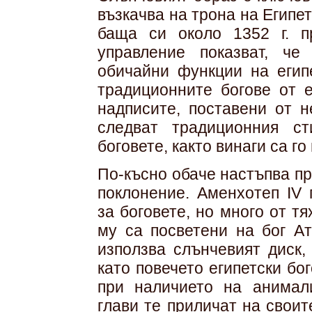
възкачва на трона на Египе
баща си около 1352 г. п
управление показват, че
обичайни функции на егип
традиционните богове от е
надписите, поставени от н
следват традиционния с
боговете, както винаги са го
По-късно обаче настъпва пр
поклонение. Аменхотеп IV 
за боговете, но много от т
му са посветени на бог Ат
използва слънчевият диск,
като повечето египетски б
при наличието на анимали
глави те приличат на своит