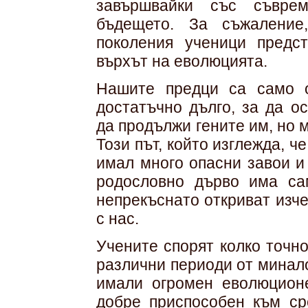
завършвайки със съврем
бъдещето. За съжаление
поколения ученици предс
върхът на еволюцията.
Нашите предци са само о
достатъчно дълго, за да о
да продължи гените им, но м
Този път, който изглежда, ч
имал много опасни завои и
родословно дърво има са
непрекъснато откриват изче
с нас.
Учените спорят колко точн
различни периоди от миналот
имали огромен еволюционе
добре приспособен към сре