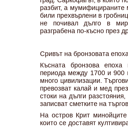
град. Саркофагът, в който 
разбит, а мумифицираните 
били прехвърлени в гробниц
не почивал дълго в мир
разграбена по-късно през д
Сривът на бронзовата епох
Късната бронзова епоха
периода между 1700 и 900 г
много цивилизации. Търгов
превозват калай и мед пре
стоки на дълги разстояния,
записват сметките на търгов
На остров Крит минойците 
които се доставят култивир