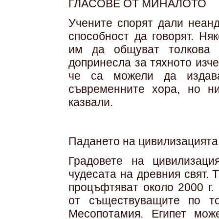
ГЛАСОВЕ ОТ МИНАЛОТО
Учените спорят дали неан
способност да говорят. Ня
им да общуват толкова 
допринесла за тяхното изче
че са можели да издав
съвременните хора, но н
казвали.
Падането на цивилизацията
Градовете на цивилизац
чудесата на древния свят.
процъфтяват около 2000 г. 
от съществуващите по т
Месопотамия. Египет мож