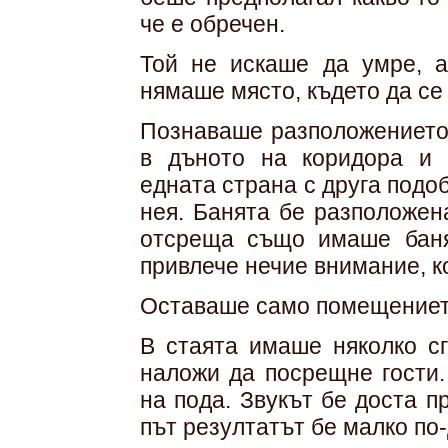
че е обречен.
Той не искаше да умре, 
нямаше място, където да се 
Познаваше разположението 
в дъното на коридора и 
едната страна с друга подоб
нея. Банята бе разположен
отсреща също имаше баня
привлече нечие внимание, к
Оставаше само помещението
В стаята имаше няколко сг
наложи да посрещне гости.
на пода. Звукът бе доста п
път резултатът бе малко по