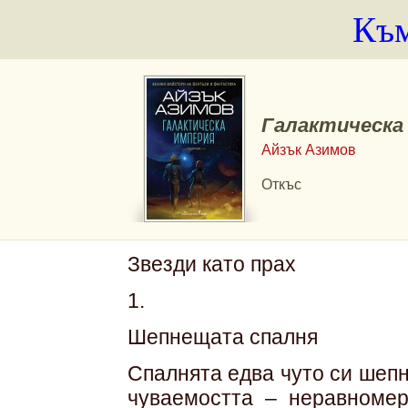
Към
Галактическа
Айзък Азимов
Откъс
Звезди като прах
1.
Шепнещата спалня
Спалнята едва чуто си шепн
чуваемостта – неравномер