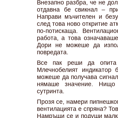
Внезапно разбра, че не дол
отдавна бе свикнал – при
Направи мъчителен и безу
след това ново откритие а
по-потискаща. Вентилаци
работа, а това означаваше
Дори не можеше да изпо
повредата.
Все пак реши да опита 
Млечнобелият индикатор б
можеше да получава сигнал 
нямаше значение. Нищо
сутринта.
Прозя се, намери пипнешком
вентилацията е спряна? То
Намръщи се и подуши малк