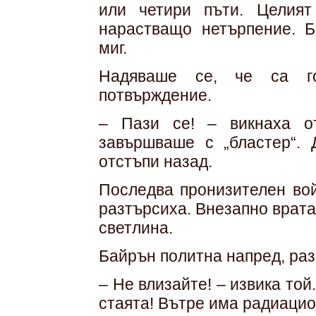
или четири пъти. Целия
нарастващо нетърпение. 
миг.
Надяваше се, че са го
потвърждение.
– Пази се! – викнаха о
завършваше с „бластер“. 
отстъпи назад.
Последва пронизителен вой
разтърсиха. Внезапно врата
светлина.
Байрън политна напред, раз
– Не влизайте! – извика той
стаята! Вътре има радиацио