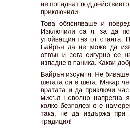
не попаднат под действието
приключили.
Това обясняваше и повред
Изключили са я, за да по
упойващия газ от стаята. 
Байрън да не може да изв
отвън и сега сигурно се н
изпадне в паника. Какви до
Байрън изсумтя. Не биваше 
шегата си е шега. Макар ч
вратата и да приключи час
мисъл неволно напрегна я
колко безполезно е намере
така, че да издържа при 
традиция!