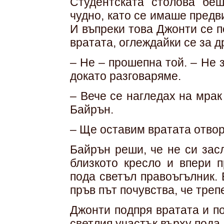
Студентската столова бе
чудно, като се имаше предви
И въпреки това Джонти се п
вратата, оглеждайки се за д
– Не – прошепна той. – Не 
докато разговаряме.
– Вече се нагледах на мра
Байрън.
– Ще оставим вратата отвор
Байрън реши, че не си зас
близкото кресло и впери 
пода светъл правоъгълник. 
пръв път почувства, че треп
Джонти подпря вратата и п
светлия участък върху пода.