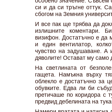
особено значение. Съвсем 
си и да си тръгне оттук. 
сбогом на Земния университе
И все пак ще трябва да док
излишните коментари. Б
визифон. Достатъчно е да 
и един вентилатор, колк
чувство на задушаване. А 
дяволите! Остават му само 
На светлината от безпол
гащета. Намъкна върху тя
облекло е достатъчно за ц
обувките. Едва ли би събу
претичаше по коридора с т
предвид дебелината на тука
Намери вратата и натисна 