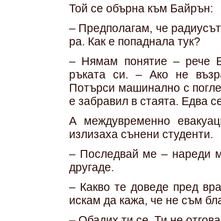
Той се обърна към Байрън:
– Предполагам, че радиусът
ра. Как е попаднала тук?
– Нямам понятие – рече Б
ръката си. – Ако не възр
Потърси машинално с поглед
е забравил в стаята. Едва с
А междувременно евакуац
излизаха сънени студенти.
– Последвай ме – нареди м
другаде.
– Какво те доведе пред вр
искам да кажа, че не съм бл
– Обадих ти се. Ти не отгов