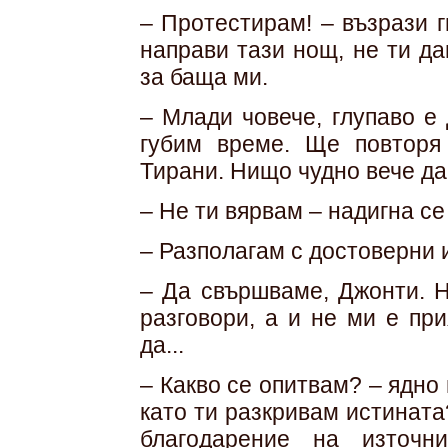
– Протестирам! – възрази г
направи тази нощ, не ти д
за баща ми.
– Млади човече, глупаво е
губим време. Ще повторя
Тирани. Нищо чудно вече да
– Не ти вярвам – надигна се
– Разполагам с достоверни 
– Да свършваме, Джонти. Н
разговори, а и не ми е пр
да...
– Какво се опитвам? – ядно 
като ти разкривам истината
благодарение на източн