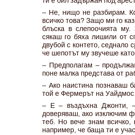
ти е бил задържан под арест
– Не, нищо не разбирам. К
всичко това? Защо ми го ка
блъска в слепоочията му.
сякаш го бяха лишили от с
двубой с контето, седнало с
че шепотът му звучеше като
– Предполагам – продължа
поне малка представа от ра
– Ако наистина познаваш б
той е Фермерът на Уайдмос.
– Е – въздъхна Джонти, 
доверяваш, ако изключим ф
теб. Но вече знам всичко,
например, че баща ти е уча