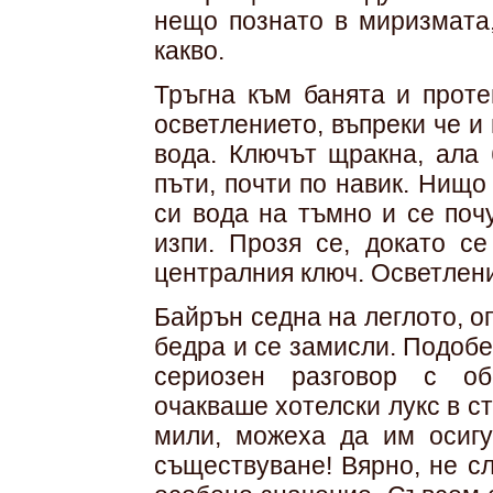
нещо познато в миризмата
какво.
Тръгна към банята и прот
осветлението, въпреки че 
вода. Ключът щракна, ала 
пъти, почти по навик. Нищ
си вода на тъмно и се поч
изпи. Прозя се, докато с
централния ключ. Осветлен
Байрън седна на леглото, о
бедра и се замисли. Подоб
сериозен разговор с об
очакваше хотелски лукс в с
мили, можеха да им осигу
съществуване! Вярно, не с