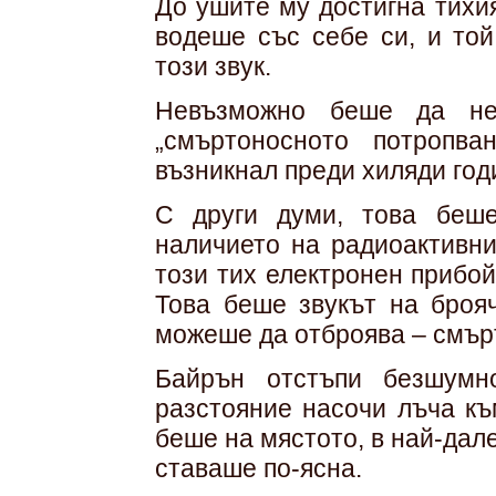
До ушите му достигна тихи
водеше със себе си, и той
този звук.
Невъзможно беше да не 
„смъртоносното потропв
възникнал преди хиляди год
С други думи, това беше
наличието на радиоактивни
този тих електронен прибо
Това беше звукът на брояч
можеше да отброява – смър
Байрън отстъпи безшумн
разстояние насочи лъча къ
беше на мястото, в най-дале
ставаше по-ясна.