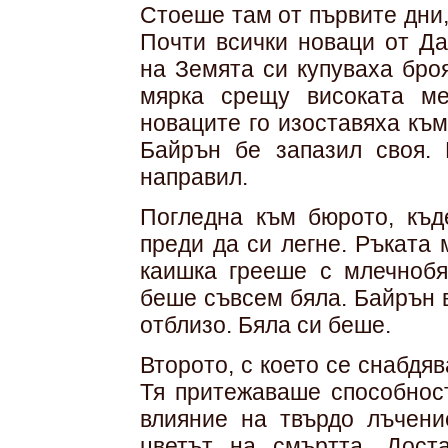
Стоеше там от първите дни,
Почти всички новаци от Да
на Земята си купуваха бро
мярка срещу високата ме
новаците го изоставяха към
Байрън бе запазил своя. 
направил.
Погледна към бюрото, къд
преди да си легне. Ръката
каишка грееше с млечнобя
беше съвсем бяла. Байрън 
отблизо. Бяла си беше.
Второто, с което се снабдя
Тя притежаваше способност
влияние на твърдо лъчени
цветът на смъртта. Дост