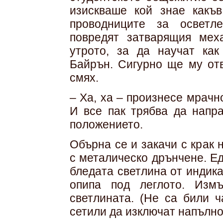
изискваше кой знае какъв
проводниците за осветл
повредят затварящия мех
утрото, за да научат ка
Байрън. Сигурно ще му отв
смях.
– Ха, ха – произнесе мрачн
И все пак трябва да напр
положението.
Обърна се и закачи с крак 
с металическо дрънчене. Е
бледата светлина от индик
опипа под леглото. Изм
светлината. (Не са били ч
сетили да изключат напълно