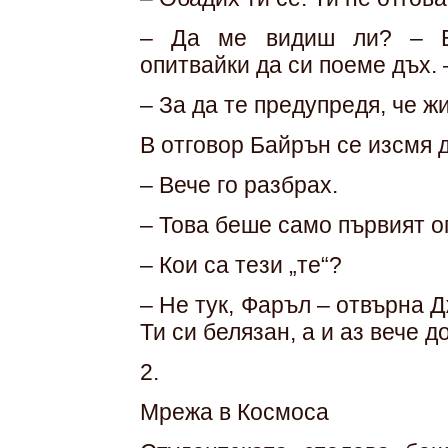
– Да ме видиш ли? – Ба
опитвайки да си поеме дъх.
– За да те предупредя, че жи
В отговор Байрън се изсмя 
– Вече го разбрах.
– Това беше само първият оп
– Кои са тези „те“?
– Не тук, Фаръл – отвърна 
Ти си белязан, а и аз вече 
2.
Мрежа в Космоса