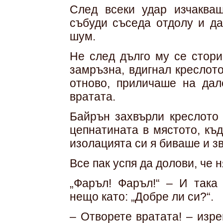
След всеки удар изчаква
събуди съседа отдолу и да
шум.
Не след дълго му се стори
замръзна, вдигнал креслото
отново, приличаше на дал
вратата.
Байрън захвърли креслото 
цепнатината в мястото, къ
изо­лацията си я биваше и з
Все пак успя да долови, че 
„Фаръл! Фаръл!“ – И така
нещо като: „Добре ли си?“.
– Отворете вратата! – изре