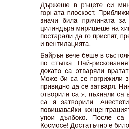
Държеше в ръцете си мин
горната плоскост. Приближи
значи била причината за
цилиндъра миришеше на хип
постарали да го приспят, п
и вентилацията.
Байрън вече беше в състоя
по стъпка. Най-рисковани
докато са отваряли вратат
Може би са се погрижили з
привидно да се затваря. Ник
отворили са я, пъхнали са 
са я затворили. Анестети
повишавайки концентрацият
упои дълбоко. После са 
Космосе! Достатъчно е било