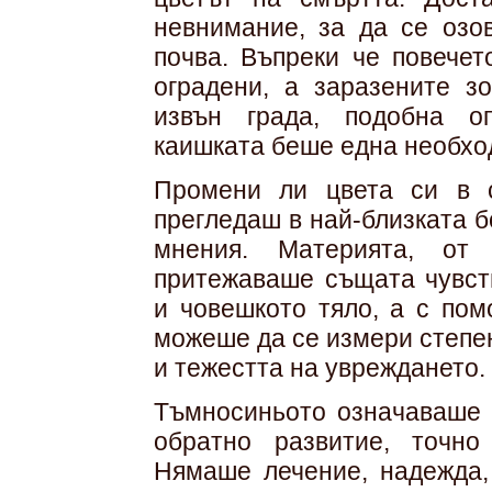
невнимание, за да се озо
почва. Въпреки че повечет
оградени, а заразените з
извън града, подобна о
каишката беше една необхо
Промени ли цвета си в 
прегледаш в най-близката 
мнения. Материята, от 
притежаваше същата чувств
и човешкото тяло, а с по
можеше да се измери степен
и тежестта на увреждането.
Тъмносиньото означаваше б
обратно развитие, точно
Нямаше лечение, надежда,