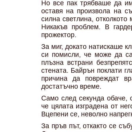
Но все пак трябваше да им
оставя на произвола на съ
силна светлина, отколкото
Никакъв проблем. В гард
прожектор.
За миг, докато натискаше к
си помисли, че може да са
плъзна встрани безпрепятс
стената. Байрън поклати г
причина да повреждат вр
достатъчно време.
Само след секунда обаче, 
че цялата изградена от нег
Вцепени се, неволно напрегн
За пръв път, откакто се съ