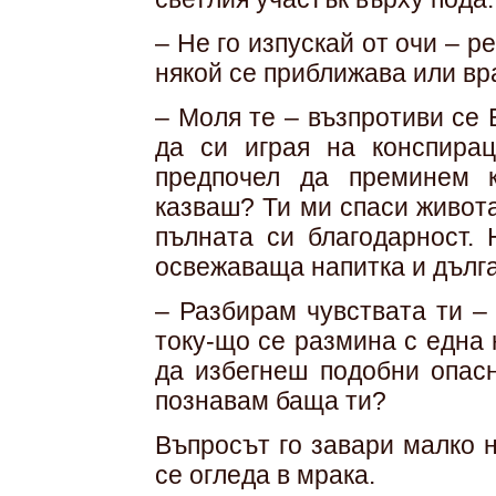
– Не го изпускай от очи – р
някой се приближава или вр
– Моля те – възпротиви се 
да си играя на конспира
предпочел да преминем 
казваш? Ти ми спаси живота
пълната си благодарност. 
освежаваща напитка и дълга
– Разбирам чувствата ти –
току-що се размина с една 
да избегнеш подобни опасн
познавам баща ти?
Въпросът го завари малко 
се огледа в мрака.