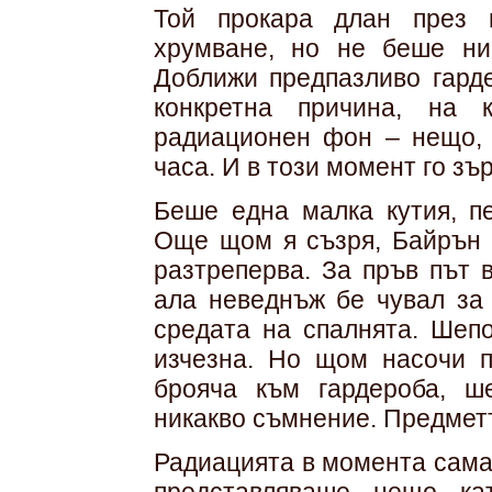
Той прокара длан през 
хрумване, но не беше ни
Доближи предпазливо гарде
конкретна причина, на 
радиационен фон – нещо, 
часа. И в този момент го зъ
Беше една малка кутия, пе
Още щом я съзря, Байрън п
разтреперва. За пръв път 
ала неведнъж бе чувал за 
средата на спалнята. Шепо
изчезна. Но щом насочи п
брояча към гардероба, ш
никакво съмнение. Предмет
Радиацията в момента сама