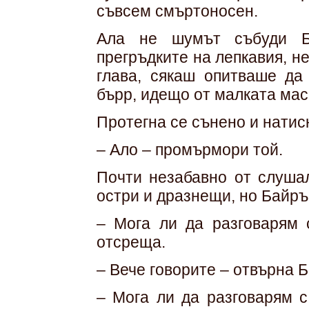
съвсем смъртоносен.
Ала не шумът събуди Б
прегръдките на лепкавия, н
глава, сякаш опитваше да
бърр, идещо от малката мас
Протегна се сънено и натис
– Ало – промърмори той.
Почти незабавно от слушал
остри и дразнещи, но Байръ
– Мога ли да разговарям 
отсреща.
– Вече говорите – отвърна 
– Мога ли да разговарям 