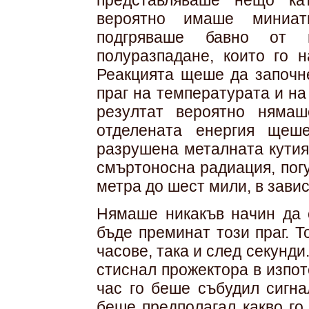
представляваше нещо ка
вероятно имаше миниат
подгряваше бавно от 
полуразпадане, които го 
Реакцията щеше да започне
праг на температурата и на
резултат вероятно няма
отделената енергия щеш
разрушена металната кутия
смъртоносна радиация, пог
метра до шест мили, в зави
Нямаше никакъв начин да 
бъде преминат този праг. 
часове, така и след секунд
стиснал прожектора в изпо
час го беше събудил сигна
беше предполагал какво го 