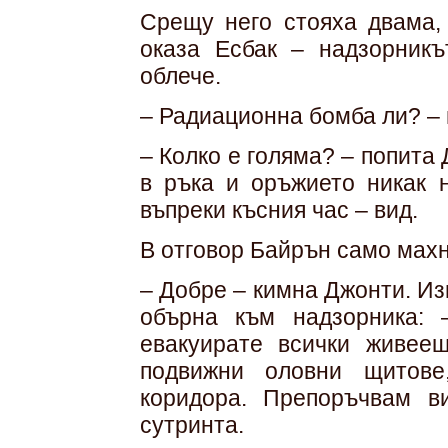
Срещу него стояха двама,
оказа Есбак – надзорник
облече.
– Радиационна бомба ли? – 
– Колко е голяма? – попита
в ръка и оръжието никак 
въпреки късния час – вид.
В отговор Байрън само махн
– Добре – кимна Джонти. Из
обърна към надзорника:
евакуирате всички живее
подвижни оловни щитове
коридора. Препоръчвам в
сутринта.