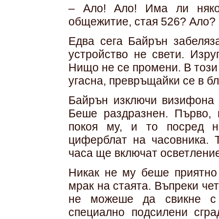
– Ало! Ало! Има ли няко
общежитие, стая 526? Ало?
Едва сега Байрън забеляза
устройство не свети. Изру
Нищо не се промени. В този
угасна, превръщайки се в б
Байрън изключи визифона и
Беше раздразнен. Първо,
покоя му, и то посред 
циферблат на часовника. Т
часа ще включат осветление
Никак не му беше приятно
мрак на стаята. Въпреки че
не можеше да свикне с 
специално подсилени сгра