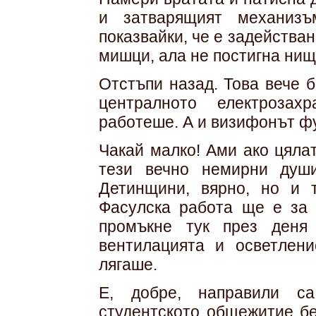
и затварящият механизъ
показвайки, че е задействан
мишци, ала не постигна нищ
Отстъпи назад. Това вече 
централното електрозах
работеше. А и визифонът ф
Чакай малко! Ами ако цялат
тези вечно немирни душ
Детинщини, вярно, но и 
Фасулска работа ще е за 
промъкне тук през деня
вентилацията и осветлени
лягаше.
Е, добре, направили с
студентското общежитие бе