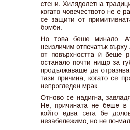
стени. Хилядолетна традиц
когато човечеството не е р
се защити от примитивнат
бомби.
Но това беше минало. А
неизличим отпечатък върху 
от повърхността ѝ беше р
останало почти нищо за гу
продължаваше да отразява 
тази причина, когато се п
непрогледен мрак.
Отново се надигна, завлад
Не, причината не беше в 
който едва сега бе доло
незабележимо, но не по-ма