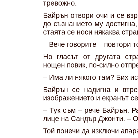
тревожно.
Байрън отвори очи и се вз
до съзнанието му достигна,
стаята се носи някаква стр
– Вече говорите – повтори т
Но гласът от другата стр
нощен повик, по-силно отпр
– Има ли някого там? Бих и
Байрън се надигна и втре
изображението и екранът се
– Тук съм – рече Байрън. Р
лице на Сандър Джонти. – О
Той понечи да изключи апар