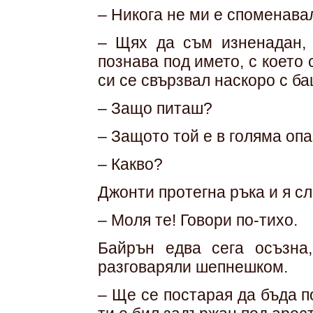
– Никога не ми е споменавал
– Щях да съм изненадан, 
познава под името, с което 
си се свързвал наскоро с б
– Защо питаш?
– Защото той е в голяма опа
– Какво?
Джонти протегна ръка и я с
– Моля те! Говори по-тихо.
Байрън едва сега осъзна
разговаряли шепнешком.
– Ще се постарая да бъда 