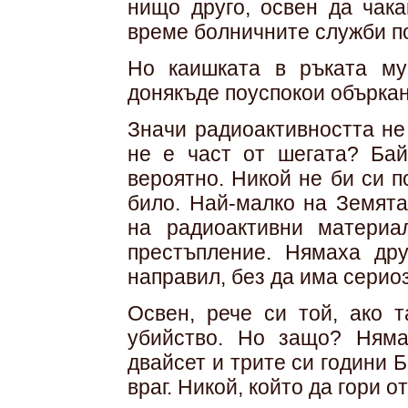
нищо друго, освен да чака
време болничните служби по
Но каишката в ръката м
донякъде поуспокои объркан
Значи радиоактивността не
не е част от шегата? Ба
вероятно. Никой не би си п
било. Най-малко на Земята
на радио­активни матери
престъпление. Нямаха дру
направил, без да има серио
Освен, рече си той, ако 
убийс­тво. Но защо? Ням
двайсет и трите си години 
враг. Никой, който да гори о