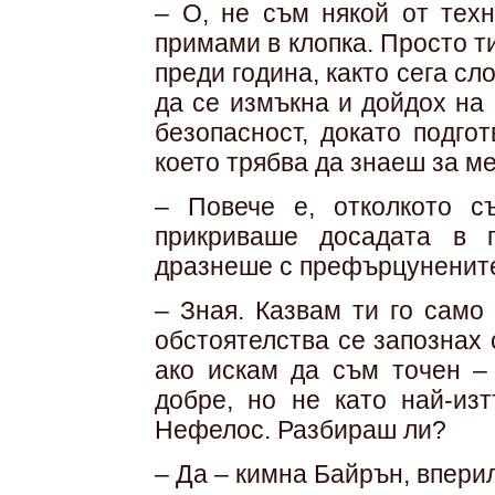
– О, не съм някой от техн
примами в клопка. Просто 
преди година, както сега сл
да се измъкна и дойдох на
безо­пасност, докато подго
което трябва да знаеш за ме
– Повече е, отколкото с
прикриваше досадата в 
дразнеше с префърцунените
– Зная. Казвам ти го само
обстоятелства се запознах 
ако искам да съм точен –
добре, но не като най-изт
Нефелос. Разбираш ли?
– Да – кимна Байрън, вперил