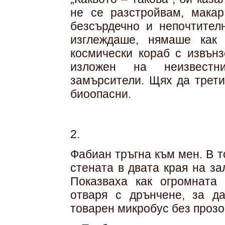
не се разстройвам, макар
безсърдечно и непочтител
изглеждаше, нямаше как
космически кораб с извън
изложен на неизвестн
замърсители. Щях да трети
биоопасни.
2.
Фабиан тръгна към мен. В 
стената в двата края на за
Показваха как огромната
отваря с дрънчене, за д
товарен микробус без прозо