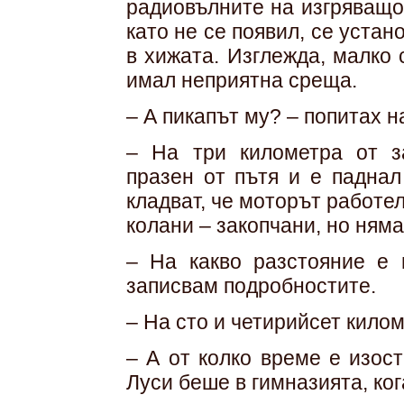
радиовълните на изгряващо
като не се появил, се устан
в хижата. Изглежда, малко 
имал неприятна среща.
– А пикапът му? – попитах 
– На три километра от з
празен от пътя и е паднал
кладват, че моторът работе
колани – закопчани, но няма
– На какво разстояние е
записвам подробностите.
– На сто и четирийсет килом
– А от колко време е изос
Луси беше в гимназията, ког