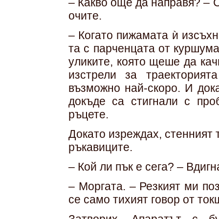
– Какво още да направя? – 
очите.
– Когато пижамата ѝ изсъхн
та с парченцата от куршума
уликите, която щеше да кач
изстрели за траекторият
възможно най-скоро. И док
докъде са стигнали с про
ръцете.
Докато изреждах, стенният 
ръкавиците.
– Кой ли пък е сега? – Вдиг
– Моргата. – Резкият ми по
се само тихият говор от ток