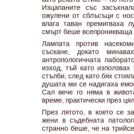
Изцапаните със засъхнал
ожулени от сблъсъци с нос
влага таван премигваха л
смърт беше всепроникваща 
Лампата против насеком
съскане, докато минава
антропологичната лаборат
изход, тъй като използвах
стълби, след като бях стоял
душата ми се надигаха емо
Сал вече го няма в живот
време, практически през ця
През лятото, в което се з
жени в съдебната патоло
странно беше, че на трийс