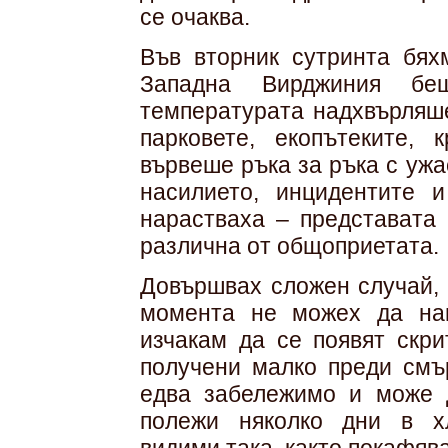
се очаква.
Във вторник сутринта бях
Западна Вирджиния беш
температурата надхвърляше
парковете, екопътеките, 
вървеше ръка за ръка с ужа
насилието, инцидентите 
нарастваха – представата 
различна от общоприетата.
Довършвах сложен случай, 
момента не можех да на
изчакам да се появят скри
получени малко преди смър
едва забележимо и може д
полежи няколко дни в хл