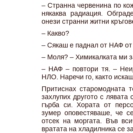
– Странна червенина по ко
някаква радиация. Обград
онези странни житни кръгов
– Какво?
– Сякаш е паднал от НАФ от 
– Моля? – Химикалката ми з
– НАФ – повтори тя. – Не
НЛО. Наречи го, както искаш
Притиснах старомодната т
захлупих другото с лявата 
гърба си. Хората от перс
зумер оповестяваше, че с
отсек на моргата. Във вс
вратата на хладилника се з