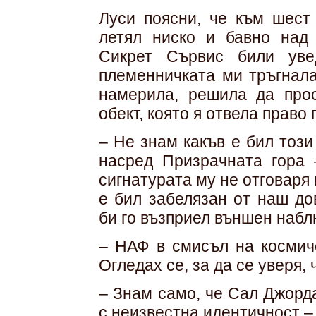
Луси поясни, че към шест
летял ниско и бавно над 
Сикрет Сървис били уве
племенничката ми тръгнала
намерила, решила да прос
обект, която я отвела право 
– Не знам какъв е бил този
насред Призрачната гора 
сигнатурата му не отговаря 
е бил забелязан от наш до
би го възприел външен набл
– НАФ в смисъл на космиче
Огледах се, за да се уверя, 
– Знам само, че Сал Джорд
с неизвестна идентичност – 