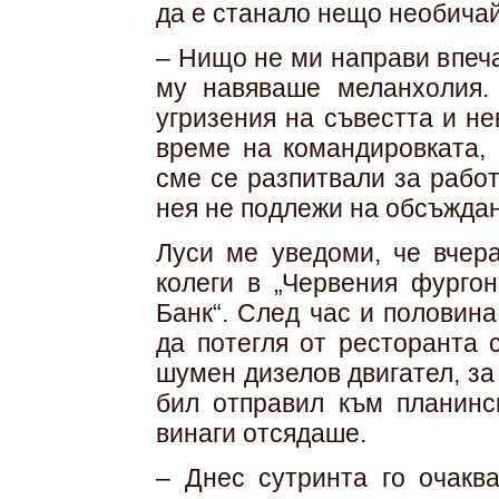
да е станало нещо необичай
– Нищо не ми направи впеч
му навяваше меланхолия.
угризения на съвестта и не
време на командировката, 
сме се разпитвали за работ
нея не подлежи на обсъждан
Луси ме уведоми, че вчер
колеги в „Червения фургон
Банк“. След час и половин
да потегля от ресторанта 
шумен дизелов двигател, за 
бил отправил към планинск
винаги отсядаше.
– Днес сутринта го очакв