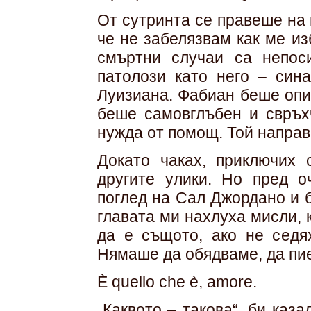
От сутринта се правеше на
че не забелязвам как ме из
смъртни случаи са непос
патолози като него – син
Луизиана. Фабиан беше опи
беше самовглъбен и свръх
нужда от помощ. Той направи
Докато чаках, приключих 
другите улики. Но пред о
поглед на Сал Джордано и 
главата ми нахлуха мисли, 
да е същото, ако не седя
Нямаше да обядваме, да пие
È quello che è, amore.
„Каквото – такова“, би каз