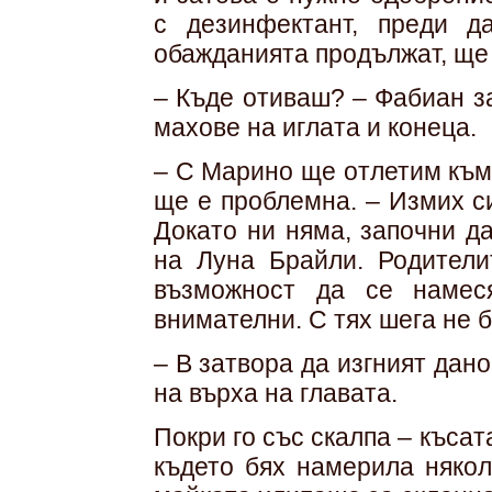
с дезинфектант, преди д
обажданията продължат, ще
– Къде отиваш? – Фабиан з
махове на иглата и конеца.
– С Марино ще отлетим към
ще е проблемна. – Измих с
Докато ни няма, започни д
на Луна Брайли. Родители
възможност да се намес
внимателни. С тях шега не б
– В затвора да изгният дан
на върха на главата.
Покри го със скалпа – къса
където бях намерила някол