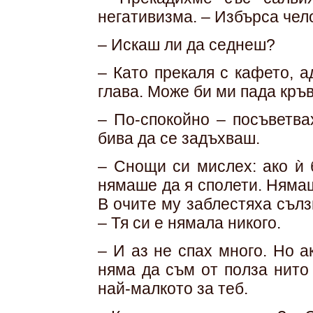
негативизма. – Избърса чело
– Искаш ли да седнеш?
– Като прекаля с кафето, 
глава. Може би ми пада кръ
– По-спокойно – посъветва
бива да се задъхваш.
– Снощи си мислех: ако ѝ 
нямаше да я сполети. Нямаш
В очите му заблестяха сълз
– Тя си е нямала никого.
– И аз не спах много. Но 
няма да съм от полза нито 
най-малкото за теб.