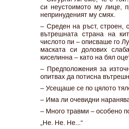
си неустоимото му лице, п
непринуденият му смях.
– Среден на ръст, строен, 
вътрешната страна на ки
числото пи – описваше го Л
маската си долових слаб
киселинна – като на бял оцет
– Предположения за източн
опитвах да потисна вътрешн
– Усещаше се по цялото тял
– Има ли очевидни нараняв
– Много травми – особено по
„Не. Не. Не...“