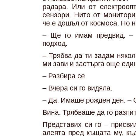
радара. Или от електроопт
сензори. Нито от монитори
че е дошъл от космоса. Но н
– Ще го имам предвид. – 
подход.
– Трябва да ти задам някол
ми зави и застърга още еди
– Разбира се.
– Вчера си го видяла.
– Да. Имаше рожден ден. – 
Вина. Трябваше да го разпи
Представих си го – присви
алеята пред къщата му, къ