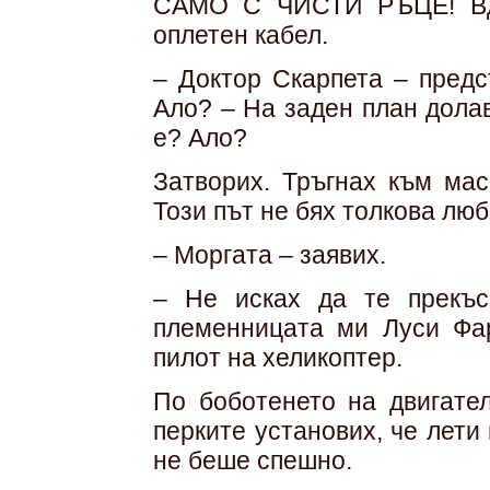
САМО С ЧИСТИ РЪЦЕ! Вди
оплетен кабел.
– Доктор Скарпета – предс
Ало? – На заден план долав
е? Ало?
Затворих. Тръгнах към мас
Този път не бях толкова люб
– Моргата – заявих.
– Не исках да те прекъс
племенницата ми Луси Фар
пилот на хеликоптер.
По боботенето на двигате
перките установих, че лети
не беше спешно.