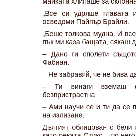
майката хлипаше за склонн
„Все си удряше главата 
осведоми Пайпър Брайли.
„Беше толкова мудна. И вс
пък ми каза бащата, сякаш 
– Дано ги сполети същото
Фабиан.
– Не забравяй, че не бива д
– Ти винаги вземаш с
безпристрастна.
– Ами научи се и ти да се 
на излизане.
Дългият облицован с бели 
като реката Стикс – по не