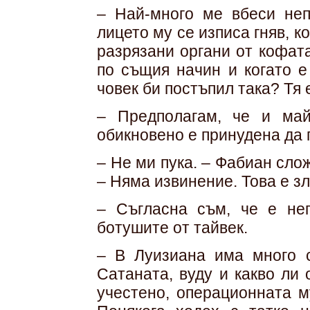
– Най-много ме вбеси неп
лицето му се изписа гняв, к
разрязани органи от кофат
по същия начин и когато е
човек би постъпил така? Тя 
– Предполагам, че и май
обикновено е принудена да 
– Не ми пука. – Фабиан сло
– Няма извинение. Това е зл
– Съгласна съм, че е не
ботушите от тайвек.
– В Луизиана има много с
Сатаната, вуду и какво ли
учестено, операционната м