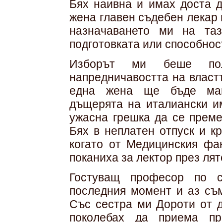
Бях наивна и имах доста д
жена главен съдебен лекар 
назначаването ми на та
подготовката или способнос
Изборът ми беше поли
напредничавостта на власт
една жена ще бъде ман
дъщерята на италиански им
ужасна грешка да се преме
Бях в неплатен отпуск и к
когато от Медицинския фа
поканиха за лектор през лят
Гостуващ професор по с
последния момент и аз съм
Със сестра ми Дороти от д
поколебах да приема пр