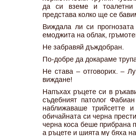
да си вземе и тоалетни
представа колко ще се бави
Виждала ли си прогнозата
емоджита на облак, гръмотев
Не забравяй дъждобран.
По-добре да докараме трупа
Не става – отговорих. – Л
виждане!
Напъхах ръцете си в ръкави
съдебният патолог Фабиан
наближаваше трийсетте и
обичайната си черна прести
черна коса беше прибрана 
а ръцете и шията му бяха н