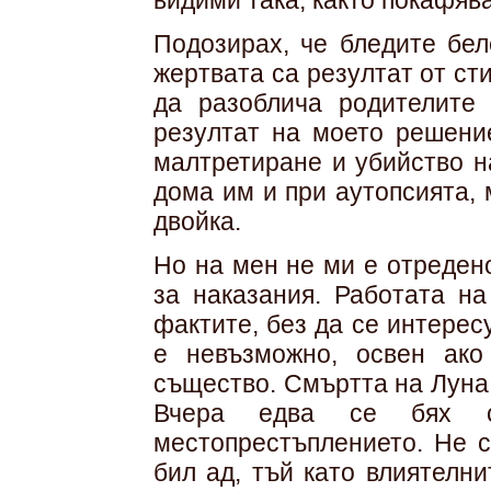
видими така, както покафяв
Подозирах, че бледите бе
жертвата са резултат от ст
да разоблича родителите
резултат на моето решени
малтретиране и убийство на
дома им и при аутопсията,
двойка.
Но на мен не ми е отредено
за наказания. Работата на
фактите, без да се интерес
е невъзможно, освен ако
същество. Смъртта на Луна
Вчера едва се бях 
местопрестъплението. Не с
бил ад, тъй като влиятелн