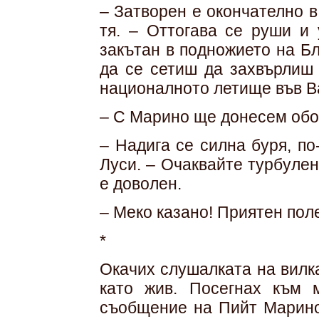
– Затворен е окончателно 
тя. – Оттогава се руши и
закътан в подножието на Бл
да се сетиш да захвърлиш 
националното летище във В
– С Марино ще донесем обо
– Надига се силна буря, по
Луси. – Очаквайте турбуле
е доволен.
– Меко казано! Приятен поле
*
Окачих слушалката на вилк
като жив. Посегнах към 
съобщение на Пийт Марино