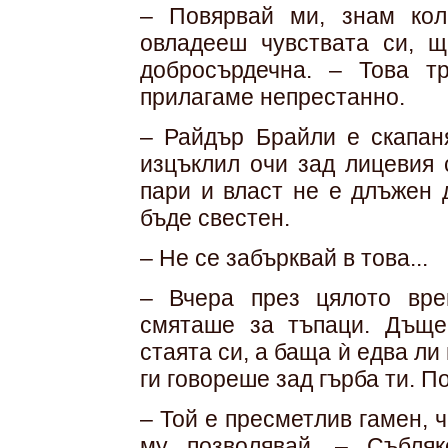
– Повярвай ми, знам кол
овладееш чувствата си, щ
добросърдечна. – Това т
прилагаме непрестанно.
– Райдър Брайли е скапаня
изцъклил очи зад лицевия 
пари и власт не е длъжен 
бъде свестен.
– Не се забърквай в това...
– Вчера през цялото вр
смяташе за тъпаци. Дъщ
стаята си, а баща ѝ едва ли
ги говореше зад гърба ти. По
– Той е пресметлив гамен, 
му позволявай. – Събляк