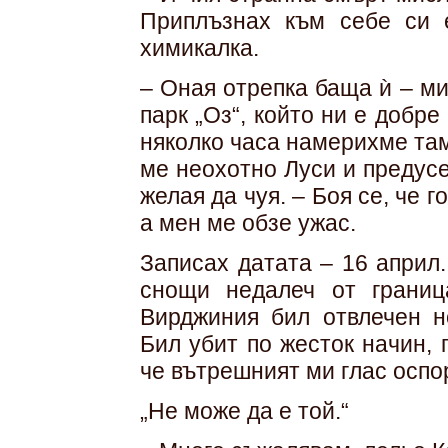
Приплъзнах към себе си 
химикалка.
– Оная отрепка баща ѝ – м
парк „Оз“, който ни е добре
няколко часа намерихме там
ме неохотно Луси и предусе
желая да чуя. – Боя се, че г
а мен ме обзе ужас.
Записах датата – 16 април.
снощи недалеч от грани
Вирджиния бил отвлечен н
Бил убит по жесток начин,
че вътрешният ми глас оспо
„Не може да е той.“