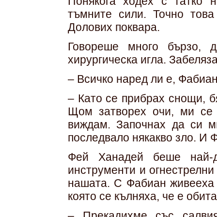
Понякога ходех с татко 
тъмните сили. Точно това
Долових поквара.
Говореше много бързо, 
хирургическа игла. Забеляза
– Всичко наред ли е, Фабиа
– Като се прибрах снощи, б
Щом затворех очи, ми се 
виждам. Започнах да си м
последвало някакво зло. И Ф
Фей Ханадей беше най-д
инструменти и огнестрелни
нашата. С Фабиан живееха 
която се кълняха, че е обит
– Прекадихме със салви