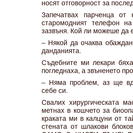
носят отговорност за после
Запечатвах парченца от 
старомодният телефон на
зазвъня. Кой ли можеше да 
– Някой да очаква обаждан
данданията.
Съдебните ми лекари бяха
погледнаха, а звъненето п
– Няма проблем, аз ще в
себе си.
Свалих хирургическата ма
метнах в кошчето за биооп
краката ми в калцуни от та
стената от шлакови блоко