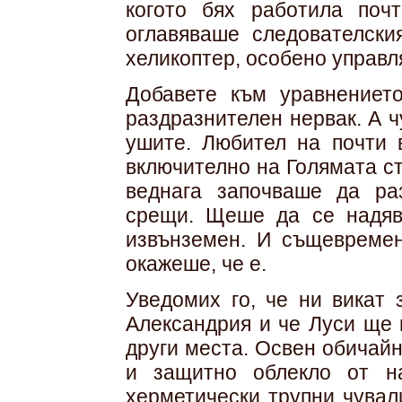
когото бях работила поч
оглавяваше следователск
хеликоптер, особено управл
Добавете към уравнениет
раздразнителен нервак. А 
ушите. Любител на почти в
включително на Голямата ст
веднага започваше да ра
срещи. Щеше да се надяв
извънземен. И същевремен
окажеше, че е.
Уведомих го, че ни викат 
Александрия и че Луси ще 
други места. Освен обичай
и защитно облекло от н
херметически трупни чувал