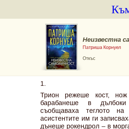
Към
Неизвестна с
Патриша Корнуел
Откъс
1.
Трион режеше кост, нож
барабанеше в дълбоки
съобщаваха теглото на
асистентите им ги записва
дънеше рокендрол – в морга