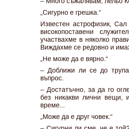
– Много съжалявам, лельо Ке
„Сигурно е грешка.“
Известен астрофизик, Сал
високопоставени служит
участвахме в няколко прав
Виждахме се редовно и има
„Не може да е вярно.“
– Доближи ли се до трупа
въпрос.
– Достатъчно, за да го огл
без никакви лични вещи, 
време...
„Може да е друг човек.“
– Сигурни ли сме, че е той