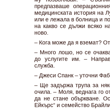
предпазваше операционни
медицинската история на Л
или е лежала в болница и п
на какво се дължи всяко н
ново.
– Кога може да я вземат? От
– Много лошо, но се очакв
до услугите им. – Напра
служба.
– Джеси Спанк – уточни Фаб
– Ще задържа трупа за няк
очила. – Моля, веднага го 
да не стане объркване. О
Ейкърс“ и семейство Брайли