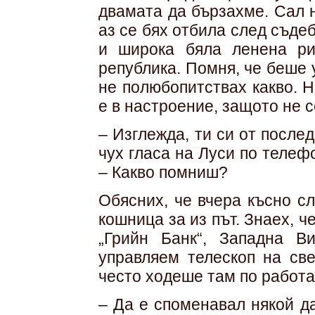
двамата да бързахме. Сал 
аз се бях отбила след съде
и широка бяла ленена ри
република. Помня, че беше
не полюбопитствах какво. Н
е в настроение, защото не с
– Изглежда, ти си от послед
чух гласа на Луси по телеф
– Какво помниш?
Обясних, че вчера късно с
кошница за из път. Знаех, 
„Грийн Банк“, Западна Ви
управляем телескоп на св
често ходеше там по работа
– Да е споменавал някой д