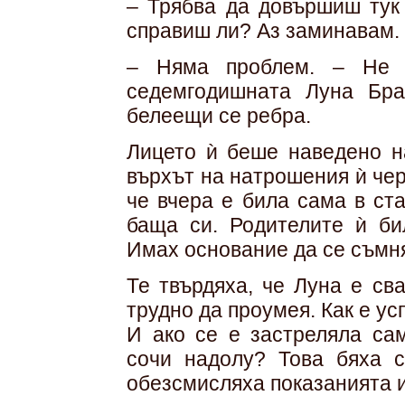
– Трябва да довършиш тук 
справиш ли? Аз заминавам.
– Няма проблем. – Не 
седемгодишната Луна Бра
белеещи се ребра.
Лицето ѝ беше наведено на
върхът на натрошения ѝ че
че вчера е била сама в ст
баща си. Родителите ѝ бил
Имах основание да се съмня
Те твърдяха, че Луна е св
трудно да проумея. Как е у
И ако се е застреляла са
сочи надолу? Това бяха с
обезсмисляха показанията 