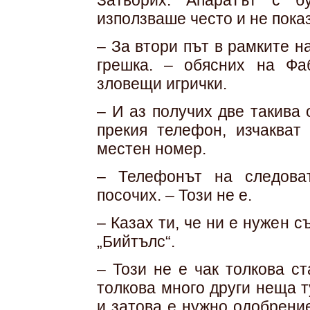
Затворих. Апаратът с б
използваше често и не пока
– За втори път в рамките н
грешка. – обясних на Фа
зловещи игрички.
– И аз получих две такива
прекия телефон, изчакват
местен номер.
– Телефонът на следова
посочих. – Този не е.
– Казах ти, че ни е нужен 
„Бийтълс“.
– Този не е чак толкова с
толкова много други неща т
и затова е нужно одобрени