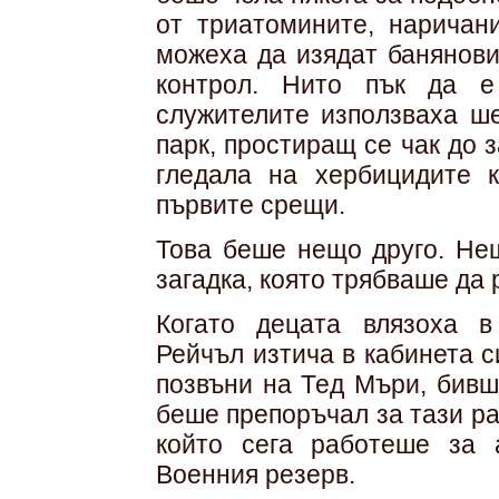
от триатомините, наричан
можеха да изядат банянови
контрол. Нито пък да е
служителите използваха ше
парк, простиращ се чак до 
гледала на хербицидите 
първите срещи.
Това беше нещо друго. Не
загадка, която трябваше да 
Когато децата влязоха в
Рейчъл изтича в кабинета с
позвъни на Тед Мъри, бивш
беше препоръчал за тази ра
който сега работеше за 
Военния резерв.