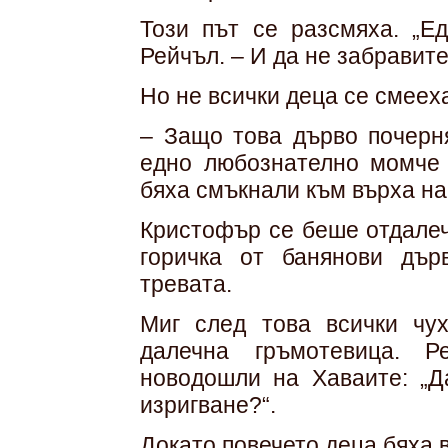
Този път се разсмяха. „Е
Рейчъл. – И да не забравит
Но не всички деца се смеех
– Защо това дърво почерн
едно любознателно момче 
бяха смъкнали към върха на
Кристофър се беше отдалеч
горичка от банянови дър
тревата.
Миг след това всички чу
далечна гръмотевица. Р
новодошли на Хаваите: „Д
изригване?“.
Докато повечето деца бяха 