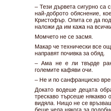
– Тези дървета сигурно са 
най-доброто обяснение, ко
Кристофър. Опита се да по
наложи да им кажа на всичк
Момчето не се засмя.
Макар че технически все ощ
направят почивка за обяд.
– Ама не е ли твърде ра
големите кафяви очи.
– Не и по санфранциско вре
Докато водеше децата обра
трескаво търсеше някакво о
видяла. Нищо не се връзва
беше чела някога за подоб