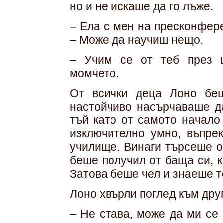
но и не искаше да го лъже.
– Ела с мен на пресконфере
– Може да научиш нещо.
– Учим се от теб през 
момчето.
От всички деца Лоно беш
настойчиво насърчаваше да
тъй като от самото начало
изключително умно, въпре
училище. Винаги търсеше о
беше получил от баща си, к
Затова беше чел и знаеше т
Лоно хвърли поглед към дру
– Не става, може да ми се