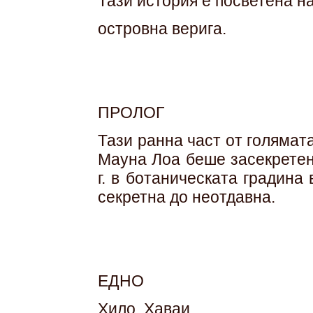
Тази история е посветена н
островна верига.
ПРОЛОГ
Тази ранна част от голямат
Мауна Лоа беше засекретен
г. в ботаническата градин
секретна до неотдавна.
ЕДНО
Хило, Хаваи