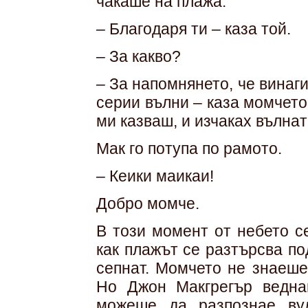
чакаше на плажа.
– Благодаря ти – каза той.
– За какво?
– За напомнянето, че винаг
серии вълни – каза момчето.
ми казваш, и изчаках вълнат
Мак го потупа по рамото.
– Кеики маикаи!
Добро момче.
В този момент от небето се
как плажът се разтърсва по
сепнат. Момчето не знаеше
Но Джон Макгрегър ведна
можеше да разпознае вул