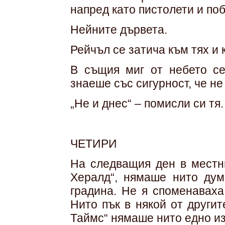
напред като пистолети и по
Нейните дървета.
Рейчъл се затича към тях и 
В същия миг от небето се
знаеше със сигурност, че не
„Не и днес“ – помисли си тя.
ЧЕТИРИ
На следващия ден в местни
Хералд“, нямаше нито дум
градина. Не я споменаваха
Нито пък в някой от други
Таймс“ нямаше нито едно и