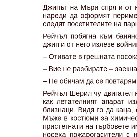
Джипът на Мъри спря и от 
нареди да оформят перимет
следят посетителите на парк
Рейчъл побягна към баняно
джип и от него излезе войни
– Отивате в грешната посока
– Вие не разбирате – заекна 
– Не обичам да се повтарям
Рейчъл Шерил чу двигател н
как летателният апарат из
близнаци. Видя го да каца,
Мъже в костюми за химичес
пристегнати на гърбовете и
носеха пожарогасители с н