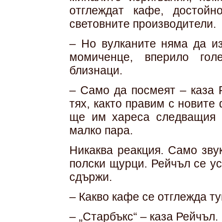
отглеждат кафе, достой
световните производители.
– Но вулканите няма да из
момиченце, вперило гол
близнаци.
– Само да посмеят – каза 
тях, както правим с новит
ще им хареса следващия п
малко пара.
Никаква реакция. Само зву
полски щурци. Рейчъл се у
сдържи.
– Какво кафе се отглежда ту
– „Старбъкс“ – каза Рейчъл.