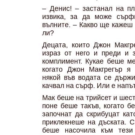
– Денис! – застанал на п
извика, за да може сърф
вълните. – Какво ще кажеш 
ли?
Децата, които Джон Макгр
израз от него и преди и 
комплимент. Кукае беше ме
когато Джон Макгрегър я 
някой във водата се държи
качвал на сърф. Или е напът
Мак беше на трийсет и шес
поне беше такъв, когато б
започнат да скрибуцат кат
приклекнеше на дъската. С
беше насочила към тези 