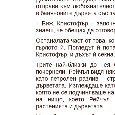
отправи към любознателнот
в баняновите дървета със з
– Виж, Кристофър – започн
знаеш, че обещах да отговор
Останалата част от това, ко
гърлото ѝ. Погледът ѝ поп
Кристофър, и дъхът ѝ секна.
Трите най-близки до нея 
почернели. Рейчъл видя ня
като петролен разлив – ст
дърветата. Изглеждаше като
която не се подчиняваше на
на нищо, което Рейчъл 
растенията и дърветата.