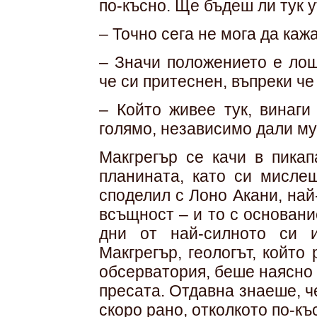
по-късно. Ще бъдеш ли тук 
– Точно сега не мога да кажа
– Значи положението е лош
че си притеснен, въпреки че
– Който живее тук, винаги
голямо, независимо дали му 
Макгрегър се качи в пикап
планината, като си мисле
споделил с Лоно Акани, най
всъщност – и то с основан
дни от най-силното си 
Макгрегър, геологът, койт
обсерватория, беше наясно 
пресата. Отдавна знаеше, ч
скоро рано, отколкото по-къ