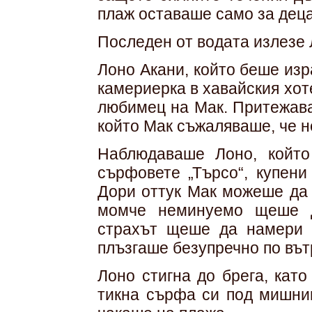
плаж оставаше само за деца
Последен от водата излезе 
Лоно Акани, който беше из
камериерка в хавайския хот
любимец на Мак. Притежава
който Мак съжаляваше, че н
Наблюдаваше Лоно, който
сърфовете „Търсо“, купени
Дори оттук Мак можеше да 
момче неминуемо щеше д
страхът щеше да намери н
плъзгаше безупречно по вът
Лоно стигна до брега, като
тикна сърфа си под мишниц