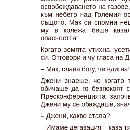
освобождаването на газове
към небето над Големия ос
същото. Мак си спомни нещ
му в колежа беше казал
опасността“.
Когато земята утихна, усе
си. Отговори и чу гласа на 
– Мак, слава богу, че вдигна!
Джени знаеше, че когато 
обичаше да го безпокоят с
Пресконференцията започ
Джени му се обаждаше, зна
– Джени, какво става?
– Имаме дегазация – каза тя