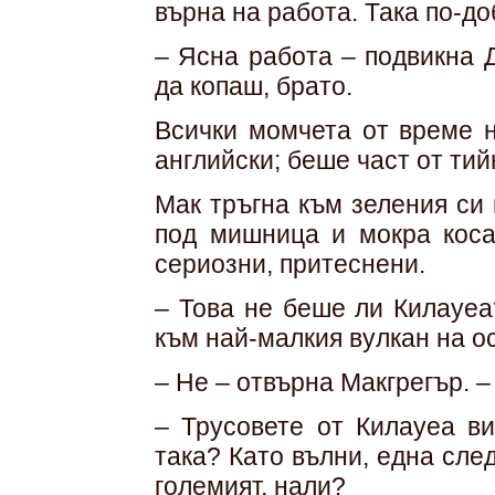
върна на работа. Така по-до
– Ясна работа – подвикна 
да копаш, брато.
Всички момчета от време 
английски; беше част от ти
Мак тръгна към зеления си 
под мишница и мокра коса
сериозни, притеснени.
– Това не беше ли Килауеа
към най-малкия вулкан на о
– Не – отвърна Макгрегър. –
– Трусовете от Килауеа ви
така? Като вълни, една след
големият, нали?