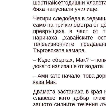
шестнайсетгодишни хлапета
бяха напуснали училище.
Четири следобеда в седмиц
само на три километра от це
превръщаха в част от т
наричаха „хавайските ос
телевизионните предав
Търговската камара.
– Къде сбърках, Мак? – по
докато излизаше от водата.
– Ами като начало, това дор
каза Мак.
Двамата застанаха в края 
славеше като добър плаж
защото силните течения дъ