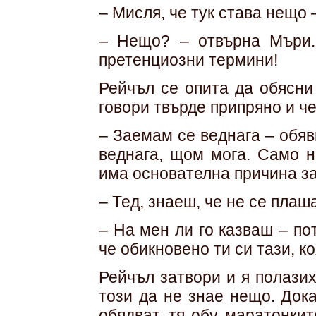
– Мисля, че тук става нещо 
– Нещо? – отвърна Мъри.
претенциозни термини!
Рейчъл се опита да обясни
говори твърде припряно и че
– Заемам се веднага – обя
веднага, щом мога. Само н
има основателна причина за 
– Тед, знаеш, че не се плаш
– На мен ли го казваш – по
че обикновено ти си тази, к
Рейчъл затвори и я полазих
този да не знае нещо. Док
обядват, тя обу маратонки