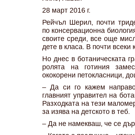
28 март 2016 г.
Рейчъл Шерил, почти триде
по консервационна биология
своите среди, все още мис
дете в класа. В почти всеки 
Но днес в ботаническата г
ролята на готиния замес
ококорени петокласници, до
– Да си го кажем направо
главният управител на бот
Разходката на тези маломе
за изява на детското в теб.
– Да не намекваш, че се дъ