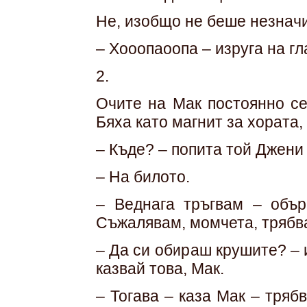
Не, изобщо не беше незнач
– Хооопаоопа – изруга на гл
2.
Очите на Мак постоянно се
Бяха като магнит за хората,
– Къде? – попита той Джени 
– На билото.
– Веднага тръгвам – обър
Съжалявам, момчета, трябва
– Да си обираш крушите? – 
казвай това, Мак.
– Тогава – каза Мак – тряб