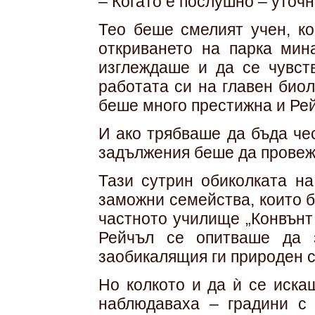
– Когато е послушно – уточн
Тео беше смелият учен, ко
откриването на парка мин
изглеждаше и да се чувст
работата си на главен биол
беше много престижна и Ре
И ако трябваше да бъда че
задължения беше да провежд
Тази сутрин обиколката на
заможни семейства, които б
частното училище „Конвънт
Рейчъл се опитваше да 
заобикалящия ги природен с
Но колкото и да ѝ се иска
наблюдаваха – градини с 