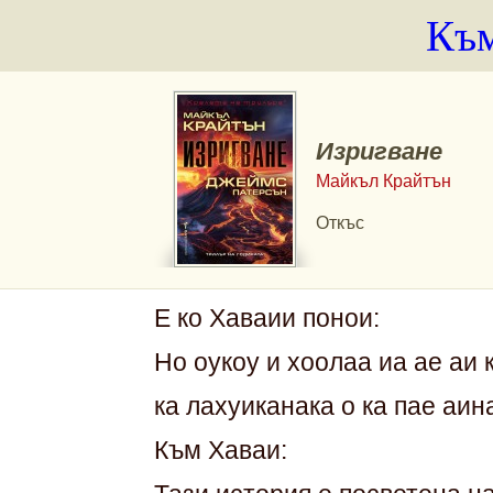
Към
Изригване
Майкъл Крайтън
Откъс
Е ко Хаваии понои:
Но оукоу и хоолаа иа ае аи 
ка лахуиканака о ка пае аин
Към Хаваи: