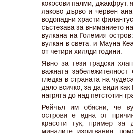
кокосови палми, джакфрут, 
лаково дърво и червен ана
водопадни храсти филантус
състезава за вниманието на
вулкана на Големия остров
вулкан в света, и Мауна Ке
от четири хиляди години.
Явно за тези градски хлап
важната забележителност о
гледка в страната на чудес
дало всичко, за да види как
нагрята до над петстотин г
Рейчъл им обясни, че ву
острови е една от причи
красоти тук, пример за 
миналите изригвания, пом