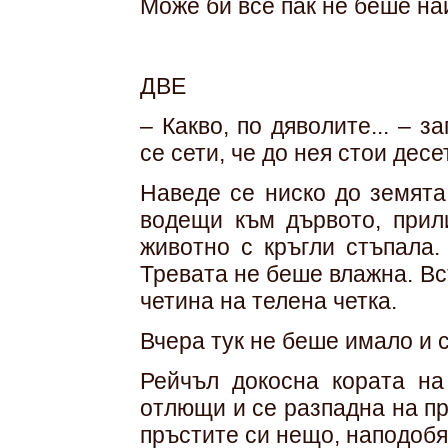
Може би все пак не беше на
ДВЕ
– Какво, по дяволите... – 
се сети, че до нея стои дес
Наведе се ниско до земята
водещи към дървото, прил
животно с кръгли стъпала.
Тревата не беше влажна. В
четина на телена четка.
Вчера тук не беше имало и с
Рейчъл докосна кората на
отлющи и се разпадна на пр
пръстите си нещо, наподоб