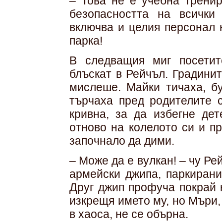
– Това не е учебна тренир
безопасността на всички
включва и целия персонал 
парка!
В следващия миг посетит
блъскат в Рейчъл. Градинит
мислеше. Майки тичаха, бу
търчаха пред родителите 
кривна, за да избегне дет
отново на колелото си и п
започнало да дими.
– Може да е вулкан! – чу Р
армейски джипа, паркирани
Друг джип профуча покрай 
изкрещя името му, но Мъри,
в хаоса, не се обърна.