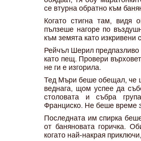
се втурна обратно към баня
Когато стигна там, видя 
пълзеше нагоре по въздушн
към земята като изкривени 
Рейчъл Шерил предпазливо 
като пещ. Провери върховете
не ги е изгорила.
Тед Мъри беше обещал, че 
веднага, щом успее да съб
столовата и събра груп
Франциско. Не беше време з
Последната им спирка беше
от баняновата горичка. Об
когато най-накрая приключи