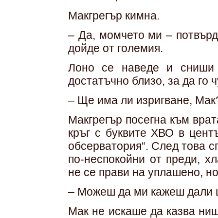
Макгрегър кимна.
– Да, момчето ми – потвърд
дойде от големия.
Лоно се наведе и сниши 
достатъчно близо, за да го ч
– Ще има ли изригване, Мак
Макгрегър посегна към врат
кръг с буквите ХВО в цент
обсерватория“. След това сп
по-неспокойни от преди, х
не се прави на уплашено, но
– Можеш да ми кажеш дали 
Мак не искаше да казва нищ