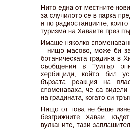
Нито една от местните нов
за случилото се в парка пр
и по радиостанциите, които
туризма на Хаваите през пъ
Имаше няколко споменавани
– нищо масово, може би за
ботаническата градина в Х
съобщения в Туитър оп
хербициди, който бил у
бързата реакция на вла
споменаваха, че са видели
на градината, когато си тръг
Нищо от това не беше изне
безгрижните Хаваи, къде
вулканите, тази заплашител