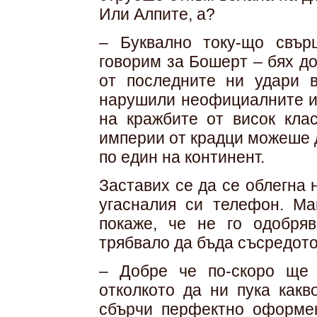
Или Алпите, а?
– Буквално току-що свър
говорим за Бошерт – бях д
от последните ни удари 
нарушили неофициалните им
на кражбите от висок кла
империи от крадци можеше 
по един на континент.
Заставих се да се облегна 
угасналия си телефон. Ма
покаже, че не го одобряв
трябвало да бъда съсредото
– Добре че по-скоро ще 
отколкото да ни пука как
сбърчи перфектно оформен