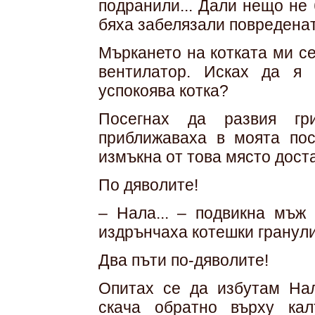
подранили... Дали нещо не
бяха забелязали повредена
Мъркането на котката ми с
вентилатор. Исках да я
успокоява котка?
Посегнах да развия гр
приближаваха в моята пос
измъкна от това място доста
По дяволите!
– Нала... – подвикна мъж 
издрънчаха котешки гранули
Два пъти по-дяволите!
Опитах се да избутам На
скача обратно върху ка