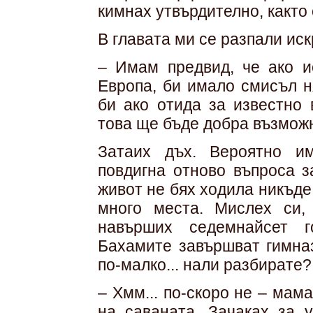
кимнах утвърдително, както
В главата ми се разпали иск
– Имам предвид, че ако и
Европа, би имало смисъл н
би ако отида за известно 
това ще бъде добра възмож
Затаих дъх. Вероятно и
повдигна отново въпроса з
живот не бях ходила никъде
много места. Мислех си,
навърших седемнайсет г
Бахамите завършват гимна
по-малко... нали разбирате?
– Хмм... по-скоро не – мам
на саваната. Зачаках за у