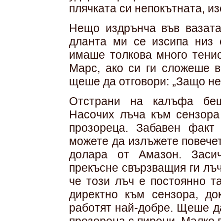
плячката си непокътната, и
Нещо издрънча във вазата,
дланта ми се изсипа низ 
имаше толкова много тенис
Марс, ако си ги сложеше в
щеше да отговори: „Защо не
Отстрани на калъфа беш
Насочих лъча към сензора
прозореца. Забавен факт
можете да излъжете повечет
долара от Амазон. Заси
прекъсне свързващия ги лъч,
че този лъч е постоянно т
директно към сензора, до
работят най-добре. Щеше да