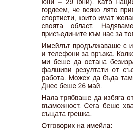
юни – 29 юни). Като наци
гордеем, че всяко лято пр
спортисти, които имат жела
своята област. Надява
присъедините към нас за то
Имейлът продължаваше с и
и телефони за връзка. Колк
ми беше да остана безизр
фалшиви резултати от съ
работа. Можех да бъда там.
Днес беше 26 май.
Нала трябваше да избяга от
възможност. Сега беше хв
същата грешка.
Отговорих на имейла: