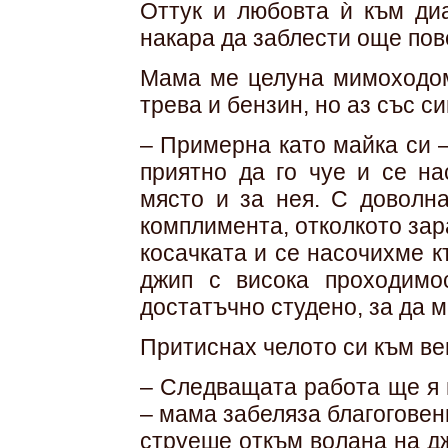
Оттук и любовта ѝ към диа
накара да заблести още пов
Мама ме целуна мимоходом
трева и бензин, но аз със с
– Примерна като майка си –
приятно да го чуе и се на
място и за нея. С доволна
комплимента, отколкото за
косачката и се насочихме к
джип с висока проходимос
достатъчно студено, за да м
Притиснах челото си към ве
– Следващата работа ще я 
– мама забеляза благоговен
струеше откъм волана на д