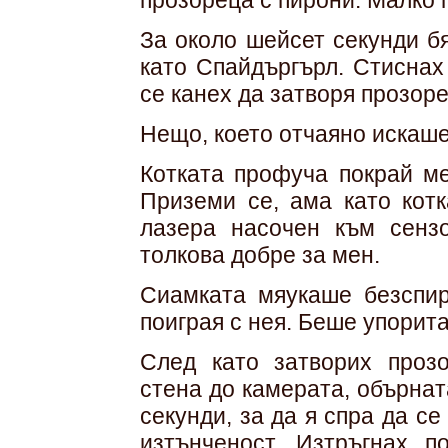
прозореца с пирони. Малко 
За около шейсет секунди б
като Спайдъргърл. Стиснах
се канех да затворя прозоре
Нещо, което отчаяно искаше
Котката профуча покрай ме
Приземи се, ама като котк
лазера насочен към сенз
толкова добре за мен.
Сиамката мяукаше безспир
поиграя с нея. Беше упорита
След като затворих прозо
стена до камерата, обърнат
секунди, за да я спра да с
изтънченост. Изтръгнах п