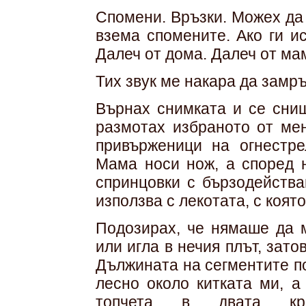
Спомени. Връзки. Можех да
взема спомените. Ако ги и
Далеч от дома. Далеч от ма
Тих звук ме накара да замръ
Върнах снимката и се сниш
размотах избраното от ме
привърженици на огнестре
Мама носи нож, а според н
спринцовки с бързодейства
използва с лекотата, с коят
Подозирах, че нямаше да м
или игла в нечия плът, зато
Дължината на сегментите п
лесно около китката ми, а
топчета в двата кр