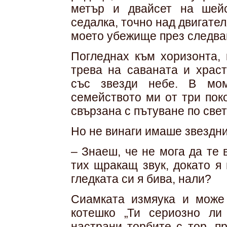
метър и двайсет на шей
седалка, точно над двигател
моето убежище през следва
Погледнах към хоризонта,
трева на саваната и храс
със звезди небе. В мом
семейството ми от три пок
свързана с пътуване по свет
Но не винаги имаше звездни
– Знаеш, че не мога да те 
тих щракащ звук, докато я
гледката си я бива, нали?
Сиамката измяука и може 
котешко „Ти сериозно ли
настрани торбите с тор, п