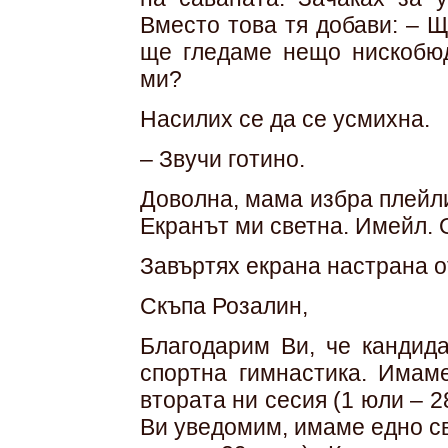
Вместо това тя добави: – 
ще гледаме нещо нискобюд
ми?
Насилих се да се усмихна.
– Звучи готино.
Доволна, мама избра плейли
Екранът ми светна. Имейл. 
Завъртях екрана настрана о
Скъпа Розалин,
Благодарим Ви, че кандида
спортна гимнастика. Имам
втората ни сесия (1 юли – 2
Ви уведомим, имаме едно св