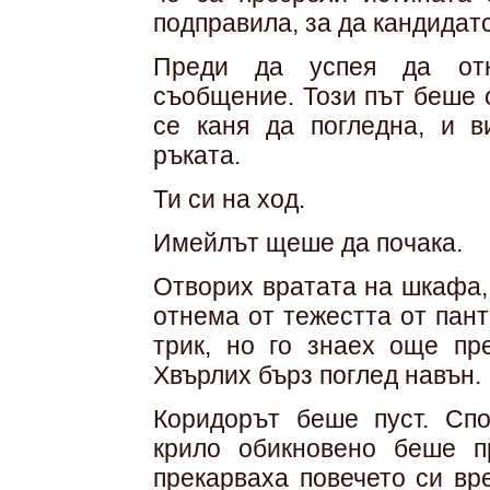
подправила, за да кандидат
Преди да успея да откл
съобщение. Този път беше 
се каня да погледна, и 
ръката.
Ти си на ход.
Имейлът щеше да почака.
Отворих вратата на шкафа, 
отнема от тежестта от пант
трик, но го знаех още пр
Хвърлих бърз поглед навън.
Коридорът беше пуст. Сп
крило обикновено беше п
прекарваха повечето си вр