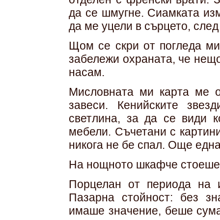
да се шмугне. Сиамката изм
да ме уцели в сърцето, след
Щом се скри от погледа ми
забележи охраната, че нещо
насам.
Мисловната ми карта ме о
завеси. Кенийските звез
светлина, за да се види к
мебели. Съчетани с картини
никога не бе спал. Още една
На нощното шкафче стоеше 
Порцелан от периода на и
Пазарна стойност: без зн
имаше значение, беше сума