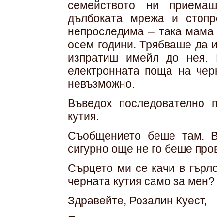
семейството ни приемаш
дълбоката мрежа и стопр
непроследима – така мама 
осем години. Трябваше да 
изпратиш имейл до нея. 
електронната поща на черн
невъзможно.
Въведох последователно п
кутия.
Съобщението беше там. 
сигурно още не го беше про
Сърцето ми се качи в гърл
черната кутия само за мен?
Здравейте, Розалин Куест,