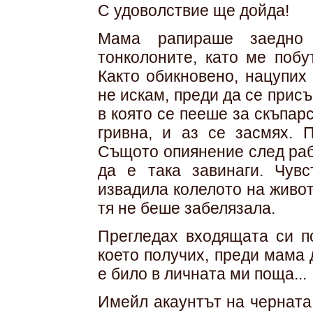
С удоволствие ще дойда!
Мама рапираше заедно 
тонколоните, като ме побу
Както обикновено, нацупих 
не искам, преди да се прис
в която се пееше за скъпар
гривна, и аз се засмях. 
Същото опиянение след раб
да е така завинаги. Чувс
извадила колелото на живота
тя не беше забелязала.
Прегледах входящата си п
което получих, преди мама
е било в личната ми поща...
Имейл акаунтът на черната 