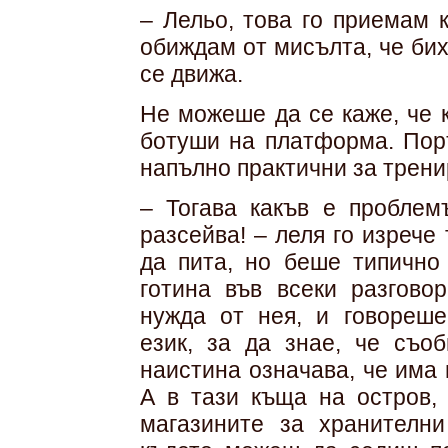
– Лельо, това го приемам 
обиждам от мисълта, че бих
се движа.
Не можеше да се каже, че 
ботуши на платформа. Поръ
напълно практични за трени
– Тогава какъв е проблем
разсейва! – леля го изрече
да пита, но беше типично
готина във всеки разговор
нужда от нея, и говореше
език, за да знае, че съо
наистина означава, че има 
А в тази къща на остров, 
магазините за хранителни