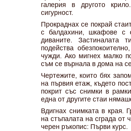
галерия в другото крил
сигурност.
Прокраднах се покрай стаи
с балдахини, шкафове с 
диваните. Застиналата 
подейства обезпокоително
чужди. Ако мигнех малко п
съм се върнала в дома на с
Чертежите, които бях запо
на първия етаж, където пос
покрит със снимки в рамки
една от другите стаи нямаше
Вдигнах снимката в края. 
на стъпалата на сграда от ч
черен ръкопис: Първи курс.