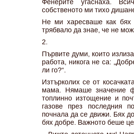
Фенерите угаснаха. Вси
собственото ми тихо дишан
Не ми харесваше как бях 
трябвало да знае, че не мож
2.
Първите думи, които излиз
работа, никога не са: „Добр
ли го?“.
Изтърколих се от косачкат
мама. Нямаше значение ф
топлинно изтощение и поч
газове през последния по
почнала да се движи. Бях д
бях добре. Важното беше це