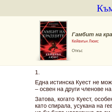
Към
Гамбит на кр
Кейвиън Люис
Откъс
1.
Една истинска Куест не може
– освен на други членове на
Затова, когато Куест, особ
като спирала, усукана на ге