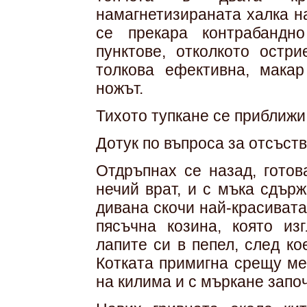
намагнетизираната халка н
се прекара контрабандно
пунктове, отколкото остр
толкова ефективна, макар
ножът.
Тихото тупкане се приближи
Дотук по въпроса за отсъств
Отдръпнах се назад, готов
нечий врат, и с мъка сдър
дивана скочи най-красивата
пясъчна козина, която из
лапите си в пепел, след ко
Котката примигна срещу ме
на килима и с мъркане започ