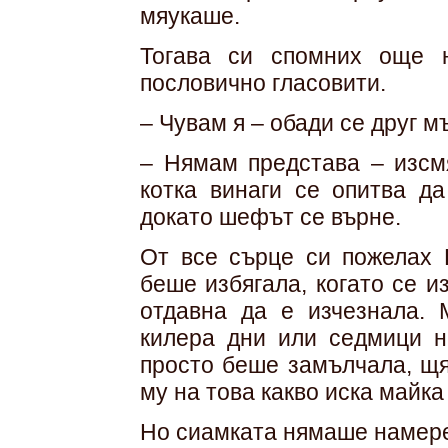
мяукаше.
Тогава си спомних още 
пословично гласовити.
– Чувам я – обади се друг м
– Нямам представа – изсмя
котка винаги се опитва да
докато шефът се върне.
От все сърце си пожелах 
беше избягала, когато се 
отдавна да е изчезнала. 
килера дни или седмици н
просто беше замълчала, щя
му на това какво иска майка
Но сиамката нямаше намере