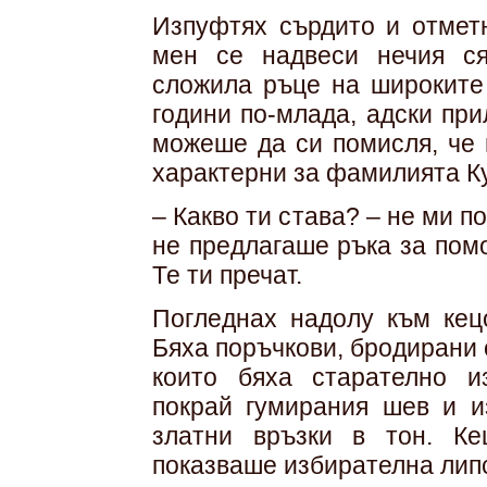
Изпуфтях сърдито и отметн
мен се надвеси нечия ся
сложила ръце на широките
години по-млада, адски пр
можеше да си помисля, че
характерни за фамилията Ку
– Какво ти става? – не ми п
не предлагаше ръка за помо
Те ти пречат.
Погледнах надолу към кецо
Бяха поръчкови, бродирани 
които бяха старателно и
покрай гумирания шев и и
златни връзки в тон. Ке
показваше избирателна липс