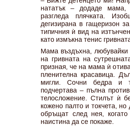
– Вижте детенцето ми! Нап
нататък – додаде мама,
разгледа плячката. Изо
дегизирана в гащеризон за
типичния ѝ вид на изтънче
като измъкна тенис гривната
Мама въздъхна, любувайки 
на гривната на сутрешнат
призная, че на мама ѝ оти
пленителна красавица. Дъ
мигли. Сочни бедра и т
подчертава – пълна против
телосложение. Стилът ѝ б
кожено палто и токчета, но
обръщат след нея, когато
наистина да се покаже.