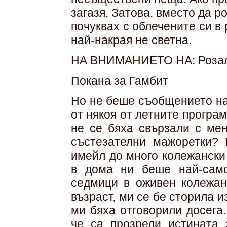
загазя. Затова, вместо да р
почуквах с облечените си в
най-накрая не светна.
НА ВНИМАНИЕТО НА: Розал
Покана за Гамбит
Но не беше съобщението на
от някоя от летните програ
не се бяха свързали с ме
състезателни мажоретки? 
имейл до много колежански
в дома ни беше най-сам
седмици в оживен колежан
възраст, ми се бе сторила 
ми бяха отговорили досега
че са прозрели истината 