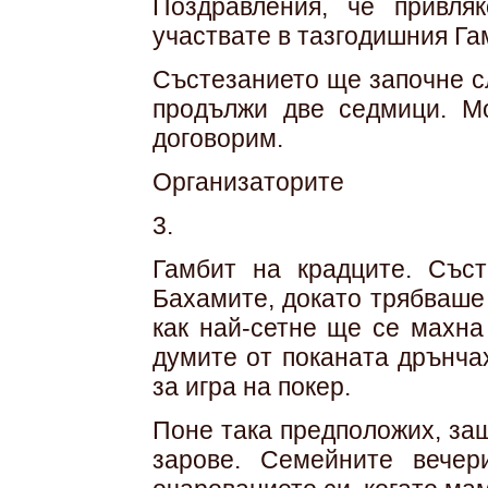
Поздравления, че привля
участвате в тазгодишния Га
Състезанието ще започне с
продължи две седмици. Мо
договорим.
Организаторите
3.
Гамбит на крадците. Съст
Бахамите, докато трябваше
как най-сетне ще се махна
думите от поканата дрънча
за игра на покер.
Поне така предположих, защ
зарове. Семейните вечер