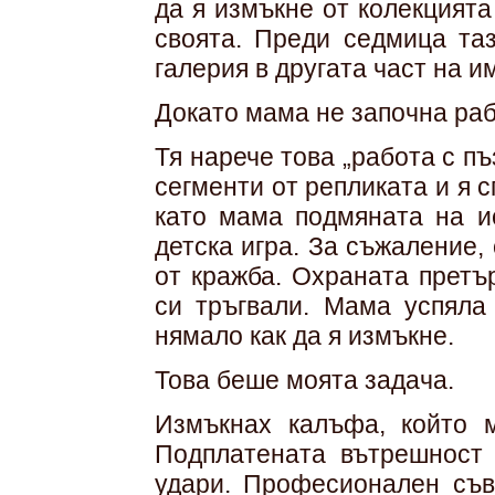
да я измъкне от колекцията
своята. Преди седмица та
галерия в другата част на и
Докато мама не започна раб
Тя нарече това „работа с п
сегменти от репликата и я 
като мама подмяната на и
детска игра. За съжаление,
от кражба. Охраната претъ
си тръгвали. Мама успяла
нямало как да я измъкне.
Това беше моята задача.
Измъкнах калъфа, който 
Подплатената вътрешност
удари. Професионален съв