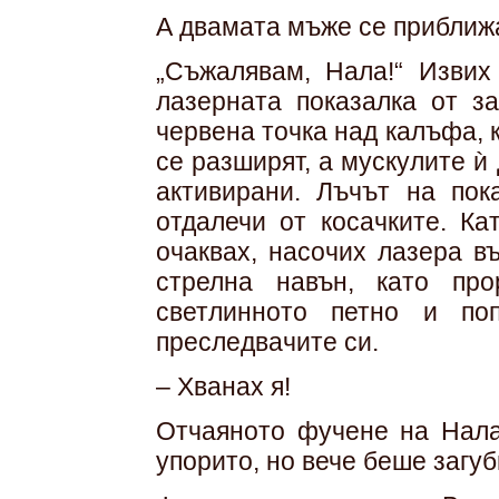
А двамата мъже се приближ
„Съжалявам, Нала!“ Извих
лазерната показалка от з
червена точка над калъфа, 
се разширят, а мускулите ѝ
активирани. Лъчът на пок
отдалечи от косачките. Ка
очаквах, насочих лазера в
стрелна навън, като пр
светлинното петно и по
преследвачите си.
– Хванах я!
Отчаяното фучене на Нала
упорито, но вече беше загуб