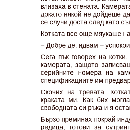
влизаха в стената. Камерат
докато някой не дойдеше да
се случи доста след като съ
Котката все още мяукаше н
– Добре де, идвам – успокои
Сега пък говорех на котки
камерата, защото записва
серийните номера на кам
спецификациите им предвар
Скочих на тревата. Котка
краката ми. Как бих могл
свободната си ръка и я оста
Бързо преминах покрай инду
редица, готови за сутрин