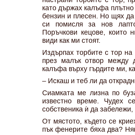
като държах калъфа плътно
бензин и плесен. Но щях да
си помисля за нов лапто
Поръчкови кецове, които 
види как ми стоят.
Издърпах торбите с тор на
през малък отвор между д
калъфа върху гърдите ми, к
– Искаш и теб ли да открад
Сиамката ме лизна по буз
известно време. Чудех 
собственика ѝ да забележи, 
От мястото, където се крие
пък фенерите бяха два? Ня