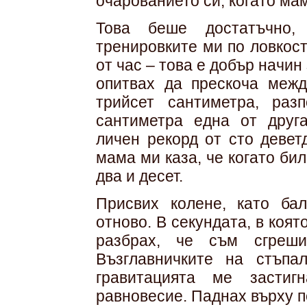
очарованието си, когато мам
Това беше достатъчно,
тренировките ми по ловкост
от час – това е добър начин
опитвах да прескоча межд
трийсет сантиметра, ра
сантиметра една от друг
личен рекорд от сто девет
мама ми каза, че когато би
два и десет.
Присвих колене, като бал
отново. В секундата, в коят
разбрах, че съм сгреши
Възглавничките на стъп
гравитацията ме застиг
равновесие. Паднах върху п