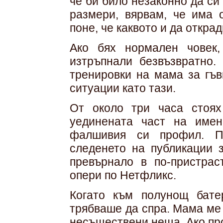
че би било незаконно да си
размери, вярвам, че има 
поне, че каквото и да открад
Ако бях нормален човек
изтръпнали безвъзвратно.
тренировки на мама за гъв
ситуации като тази.
От около три часа стоях
уединената част на имен
фалшивия си профил. Пр
следенето на публикации 
превърнало в по-пристрас
опери по Нетфликс.
Когато към полунощ бате
трябваше да спра. Мама ме
несъществени неща. Ако пр