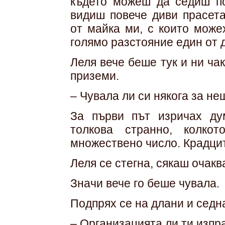
където можеш да седиш по
видиш повече диви прасета
от майка ми, с които може
голямо разстояние един от д
Леля вече беше тук и ни ча
приземи.
– Чувала ли си някога за н
За първи път изричах ду
толкова странно, колко
множествено число. Крадцит
Леля се стегна, сякаш очакв
Значи вече го беше чувала.
Подпрях се на длани и седн
– Организацията ли ти изпр