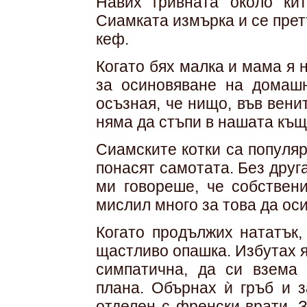
Навих гривната около ки
Сиамката измърка и се прет
кеф.
Когато бях малка и мама я 
за осиновяване на домаш
осъзная, че нищо, във венит
няма да стъпи в нашата къщ
Сиамските котки са популяр
понасят самотата. Без дру
ми говореше, че собствен
мислил много за това да оси
Когато продължих нататък,
щастливо опашка. Избутах я
симпатична, да си взема
плана. Обърнах ѝ гръб и 
отделен с френски врати. З