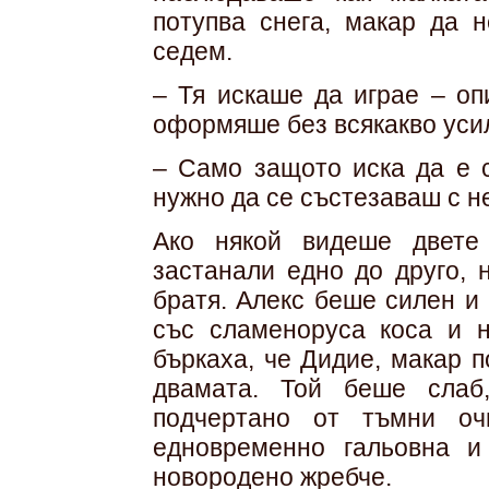
потупва снега, макар да 
седем.
– Тя искаше да играе – оп
оформяше без всякакво уси
– Само защото иска да е с
нужно да се състезаваш с н
Ако някой видеше двете
застанали едно до друго, 
братя. Алекс беше силен и
със сламеноруса коса и н
бъркаха, че Дидие, макар п
двамата. Той беше слаб
подчертано от тъмни оч
едновременно гальовна и
новородено жребче.