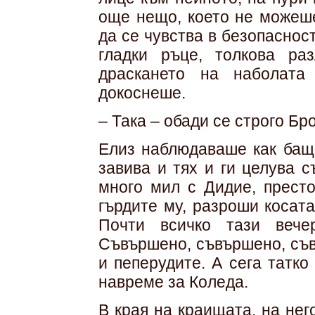
още нещо, което не можеше
да се чувства в безопаснос
гладки ръце, толкова ра
драскането на наболата
докоснеше.
– Така – обади се строго Бр
Елиз наблюдаваше как баща
завива и тях и ги целува 
много мил с Дидие, престо
гърдите му, разроши косат
Почти всичко тази вече
Съвършено, съвършено, съв
и пеперудите. А сега татк
навреме за Коледа.
В края на краищата, на не