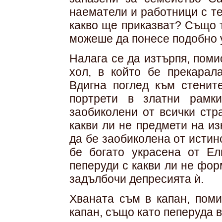
наематели и работници с т
какво ще приказват? Също 
можеше да понесе подобно 
Налага се да изтърпя, поми
хол, в който бе прекарал
Вдигна поглед към стенит
портрети в златни рамки
заобиколени от всички стр
какви ли не предмети на из
да бе заобиколена от истин
бе богато украсена от Е
пеперуди с какви ли не фор
задълбочи депресията ѝ.
Хваната съм в капан, поми
капан, също като пеперуда 