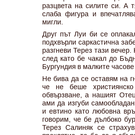
разцвета на силите си. А т
слаба фигура и впечатляв
мигли.
Друг път Луи би се оплак
подхвърли саркастична забе
разгневи Терез тази вечер.
след като бе чакал до Бъд
Бургундия в малките часове
Не бива да се оставям на г
че не беше християнско
обвързване, а нашият Оте
ами да изгуби самообладан
и евтино като любовна връ
говорим, че бе дълбоко бу
Терез Салиняк се страхув