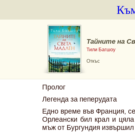
Към
Тайните на С
Тили Багшоу
Откъс
Пролог
Легенда за пеперудата
Едно време във Франция, се
Орлеански бил крал и цяла
мъж от Бургундия извършил