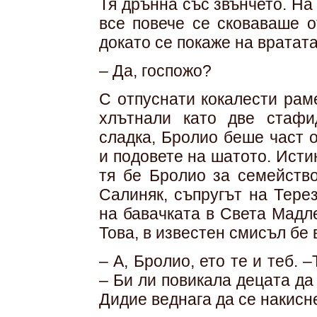
Тя дрънна със звънчето. На
все повече се сковаваше о
докато се покаже на вратата
– Да, госпожо?
С отпуснати кокалести рам
хлътнали като две стафи
сладка, Бролио беше част 
и подовете на шатото. Ист
тя бе Бролио за семейство
Салиняк, съпругът на Тере
на бавачката в Света Мадл
Това, в известен смисъл бе 
– А, Бролио, ето те и теб. 
– Би ли повикала децата да
Дидие веднага да се накисн