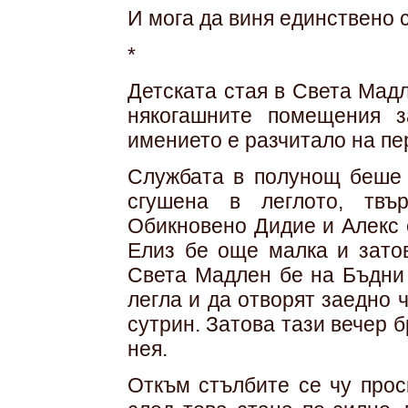
И мога да виня единствено с
*
Детската стая в Света Мад
някогашните помещения за
имението е разчитало на пе
Службата в полунощ беше 
сгушена в леглото, твъ
Обикновено Дидие и Алекс 
Елиз бе още малка и затов
Света Мадлен бе на Бъдни 
легла и да отворят заедно
сутрин. Затова тази вечер 
нея.
Откъм стълбите се чу прос