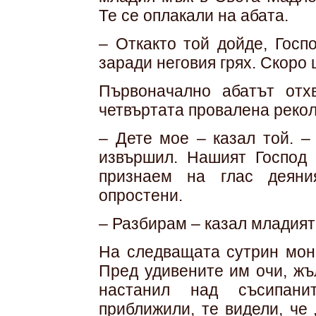
Те се оплакали на абата.
– Откакто той дойде, Госп
заради неговия грях. Скоро 
Първоначално абатът отх
четвъртата провалена рекол
– Дете мое – казал той. –
извършил. Нашият Господ 
признаем на глас деяни
опростени.
– Разбирам – казал младият
На следващата сутрин мона
Пред удивените им очи, жъ
настанил над съсипани
приближили, те видели, че 