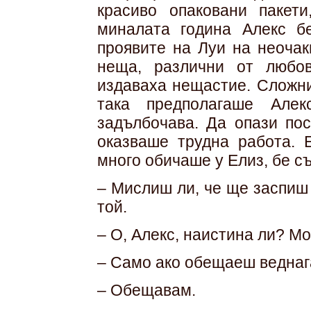
красиво опаковани пакет
миналата година Алекс б
проявите на Луи на неочак
неща, различни от любо
издаваха нещастие. Сложни
така предполагаше Але
задълбочава. Да опази пос
оказваше трудна работа. 
много обичаше у Елиз, бе с
– Мислиш ли, че ще заспиш 
той.
– О, Алекс, наистина ли? М
– Само ако обещаеш веднаг
– Обещавам.