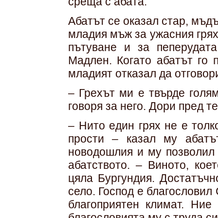
среща с абата.
Абатът се оказал стар, мъд
младия мъж за ужасния грях
пътуване и за пеперудата
Мадлен. Когато абатът го 
младият отказал да отговор
– Грехът ми е твърде голям
говоря за него. Дори пред те
– Нито един грях не е толк
прости – казал му абатъ
новодошлия и му позволил 
абатството. – Виното, кое
цяла Бургундия. Достатъчн
село. Господ е благословил
благоприятен климат. Ние
благословията му с труда си