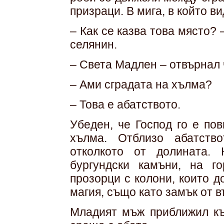
призраци. В мига, в който в
– Как се казва това място
селянин.
– Света Мадлен – отвърнал 
– Ами сградата на хълма?
– Това е абатството.
Убеден, че Господ го е по
хълма. Отблизо абатств
отколкото от долината. 
бургундски камъни, на г
прозорци с колони, които 
магия, също като замък от 
Младият мъж приближил къ