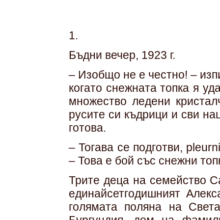
1.
Бъдни вечер, 1923 г.
– Изобщо не е честно! – из
когато снежната топка я уд
множество ледени кристалч
русите си къдрици и сви на
готова.
– Тогава се подготви, pleur
– Това е бой със снежни топ
Трите деца на семейство С
единайсетгодишният Алекс
голямата поляна на Свет