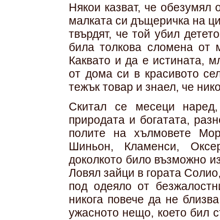
Някои казват, че обезумял 
малката си дъщеричка на ци
твърдят, че той убил детето
била толкова сломена от м
Каквато и да е истината, 
от дома си в красивото се
тежък товар и знаел, че ник
Скитал се месеци наред,
природата и богатата, раз
полите на хълмовете Мор
Шиньон, Кламенси, Оксе
доколкото било възможно и
Ловял зайци в гората Солио,
под одеяло от безжалостн
никога повече да не близв
ужасното нещо, което бил с