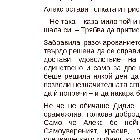
Алекс остави топката и прис
– Не така – каза мило той и
шала си. – Трябва да притис
Забравила разочарованиет
твърдо решена да се справи,
достави удоволствие на
единствено и само за две 
беше решила някой ден да
позволи незначителната сп
да ѝ попречи – и да накара б
Не че не обичаше Дидие. 
срамежлив, толкова доброд
Само че Алекс бе нейн
Самоувереният, красив, 
следваше като робиня, кат