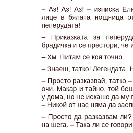
– Аз! Аз! Аз! – изписка Ел
лице в бялата нощница от
пеперудата!
– Приказката за пеперу
брадичка и се престори, че 
– Хм. Питам се коя точно.
– Знаеш, татко! Легендата. 
– Просто разказвай, татко –
очи. Макар и тайно, той бе
у дома, но не искаше да му 
– Никой от нас няма да засп
– Просто да разказвам ли?
на шега. – Така ли се говор