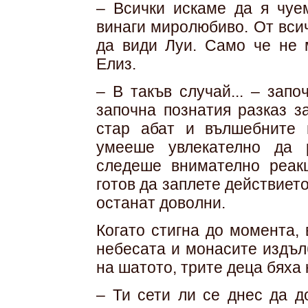
– Всички искаме да я чуем
винаги миролюбиво. От вси
да види Луи. Само че не 
Елиз.
– В такъв случай... – зап
започна познатия разказ 
стар абат и вълшебните 
умееше увлекателно да р
следеше внимателно реакц
готов да заплете действието
останат доволни.
Когато стигна до момента, 
небесата и монасите издъл
на шатото, трите деца бяха 
– Ти сети ли се днес да д