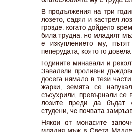
В продължения на три годи
лозето, садял и кастрел ло
грозде, когато дойдело вре
била трудна, но младият мъ
е изкуплението му, пътят
пеперудата, която го довела 
Годините минавали и рекол
Завалели проливни дъждове
досега нямало в тези част
жарки, земята се напука
съсухрили, превърнали се 
лозите преди да бъдат 
студени, че почвата замръз
Някои от монасите започ
младия мъж в Света Мадлен