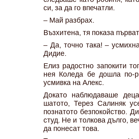
си, за да го впечатли.
– Май разбрах.
Възхитена, тя показа първат
– Да, точно така! – усмихн
Дидие.
Елиз радостно запокити то
нея Коледа бе дошла по-р
усмивка на Алекс.
Докато наблюдаваше деца
шатото, Терез Салиняк ус
познатото безпокойство. Д
студ. Не и толкова дълго, 
да понесат това.