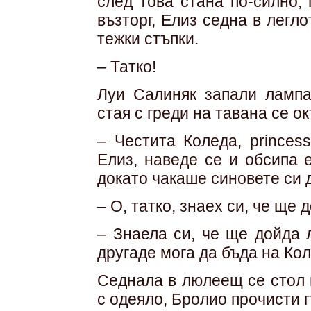
след това стана по-силно,
възторг, Елиз седна в легл
тежки стъпки.
– Татко!
Луи Салиняк запали лампа
стая с греди на тавана се о
– Честита Коледа, princes
Елиз, наведе се и обсипа 
докато чакаше синовете си д
– О, татко, знаех си, че ще
– Знаела си, че ще дойда 
другаде мога да бъда на Ко
Седнала в люлеещ се стол в
с одеяло, Бролио прочисти гъ