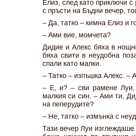
Елиз, след като приключи с 
с пръсти на Бъдни вечер, то
– Да, татко – кимна Елиз и г
– Ами вие, момчета?
Дидие и Алекс бяха в нощн
бяха свити в неудобна поз
спали като малки.
– Татко – изпъшка Алекс. – 
– Е, и? – сви рамене Луи,
малкия си син. – Ами ти, Д
на пеперудите?
– Не, татко – измънка с неу
Тази вечер Луи изглеждаше