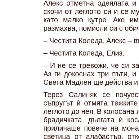
Алекс отметна одеялата и
скочи от леглото си и се 
като малко кутре. Ако и
размахва, помисли си с оби
– Честита Коледа, Алекс – 
– Честита Коледа, Елиз.
– И не се тревожи, че си з
Аз ги докоснах три пъти, и
Света Мадлен ще действа и 
Терез Салиняк се почувст
съпругът ѝ отмята тежките
леглото до нея. В колосана
брадичката, дългата ѝ кос
приличаше повече на мона
светица от алабастър, от