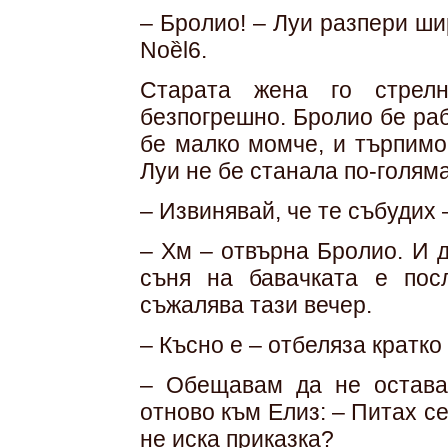
– Бролио! – Луи разпери ши
Noȅl6.
Старата жена го стрелн
безпогрешно. Бролио бе раб
бе малко момче, и търпимо
Луи не бе станала по-голям
– Извинявай, че те събудих 
– Хм – отвърна Бролио. И 
съня на бавачката е пос
съжалява тази вечер.
– Късно е – отбеляза кратко 
– Обещавам да не остава
отново към Елиз: – Питах се
не иска приказка?