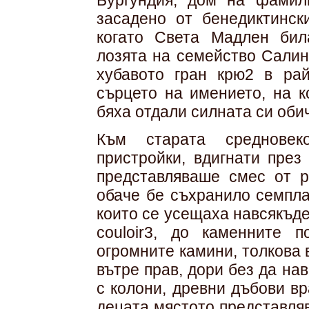
Бургундия, дом на фамил
засадено от бенедиктинск
когато Света Мадлен бил
лозята на семейство Салин
хубавото гран крю2 в ра
сърцето на имението, на к
бяха отдали силната си обич
Към старата средновек
пристройки, вдигнати през
представляваше смес от р
обаче бе съхранило семпла
които се усещаха навсякъде
couloir3, до каменните п
огромните камини, толкова 
вътре прав, дори без да на
с колони, древни дъбови вр
децата мястото представля