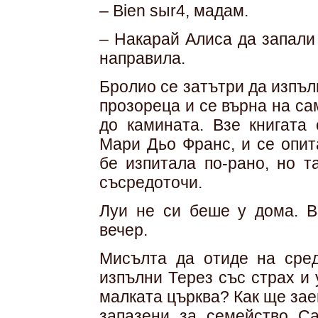
– Bien sыr4, мадам.
– Накарай Алиса да запали 
направила.
Бролио се затътри да изпъл
прозореца и се върна на са
до камината. Взе книгата 
Мари Дьо Франс, и се опит
бе изпитала по-рано, но т
съсредоточи.
Луи не си беше у дома. 
вечер.
Мисълта да отиде на сред
изпълни Терез със страх и 
малката църква? Как ще зае
запазени за семейство Са