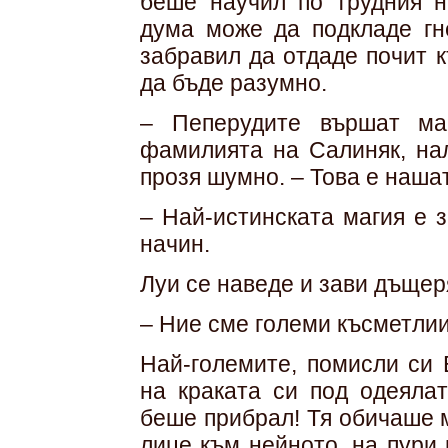
беше научил по трудния н
дума може да подкладе гн
забравил да отдаде почит 
да бъде разумно.
– Пеперудите вършат ма
фамилията на Салиняк, нал
прозя шумно. – Това е наша
– Най-истинската магия е з
начин.
Луи се наведе и зави дъщеря
– Ние сме големи късметлии
Най-големите, помисли си 
на краката си под одеялат
беше прибрал! Тя обичаше 
лице към нейното, на пури