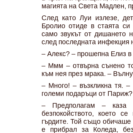
магията на Света Мадлен, п
След като Луи излезе, дет
Бролио отиде в стаята си 
само звукът от дишането н
след последната инфекция н
– Алекс? – прошепна Елиз в 
– Ммм – отвърна сънено то
към нея през мрака. – Вълн
– Много! – възкликна тя. 
големи подаръци от Париж?
– Предполагам – каза 
безпокойството, което се
гърдите. Той също обичаше
е прибрал за Коледа, бе