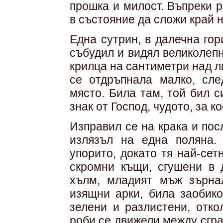
прошка и милост. Въпреки 
в състояние да сложи край н
Една сутрин, в далечна го
събудил и видял великолеп
крилца на сантиметри над л
се отдръпнала малко, сл
място. Била там, той бил с
знак от Господ, чудото, за к
Изправил се на крака и пос
излязъл на една поляна.
упорито, докато тя най-сет
скромни къщи, сгушени в 
хълм, младият мъж зърна
изящни арки, била заобико
зелени и разлистени, отко
роби се движели между сгр