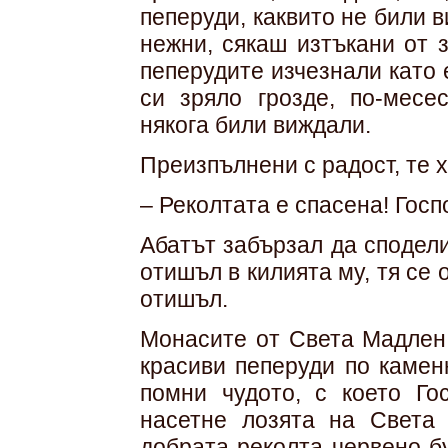
пеперуди, каквито не били 
нежни, сякаш изтъкани от 
пеперудите изчезнали като 
си зряло грозде, по-месе
някога били виждали.
Преизпълнени с радост, те х
– Реколтата е спасена! Госп
Абатът забързал да сподел
отишъл в килията му, тя се
отишъл.
Монасите от Света Мадлен 
красиви пеперуди по камен
помни чудото, с което Го
насетне лозята на Света
добрата реколта червено бу