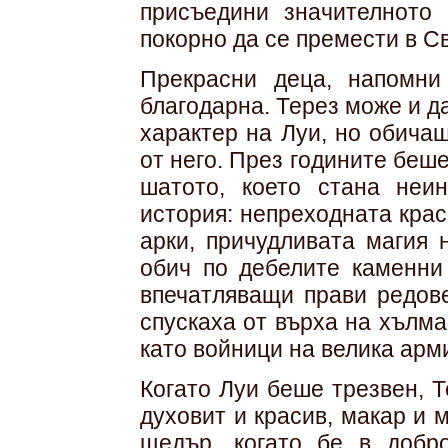
присъедини значителното 
покорно да се премести в С
Прекрасни деца, напомни
благодарна. Терез може и д
характер на Луи, но обича
от него. През годините беш
шатото, което стана неи
история: непреходната кра
арки, причудливата магия 
обич по дебелите каменни
впечатляващи прави редове
спускаха от върха на хълма
като войници на велика арми
Когато Луи беше трезвен, 
духовит и красив, макар и 
щедър, когато бе в добр