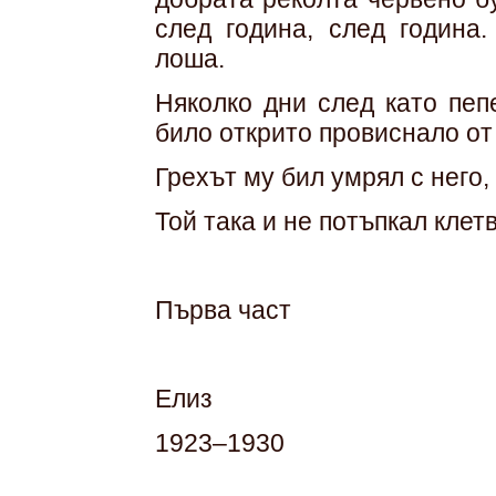
след година, след година.
лоша.
Няколко дни след като пеп
било открито провиснало от 
Грехът му бил умрял с него,
Той така и не потъпкал клетв
Първа част
Елиз
1923–1930