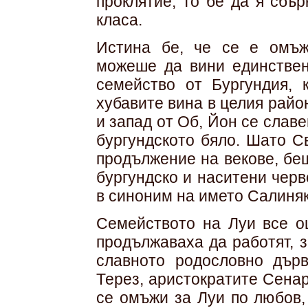
проклятие, то бе да я сбъ
класа.
Истина бе, че се е омъж
можеше да вини единствен
семейство от Бургундия, 
хубавите вина в целия район
и запад от Об, Йон се слав
бургундското бяло. Шато С
продължение на векове, бе
бургундско и наситени черв
в синоним на името Салиняк
Семейството на Луи все о
продължаваха да работят, з
славното родословно дър
Терез, аристократите Сенар
се омъжи за Луи по любов,