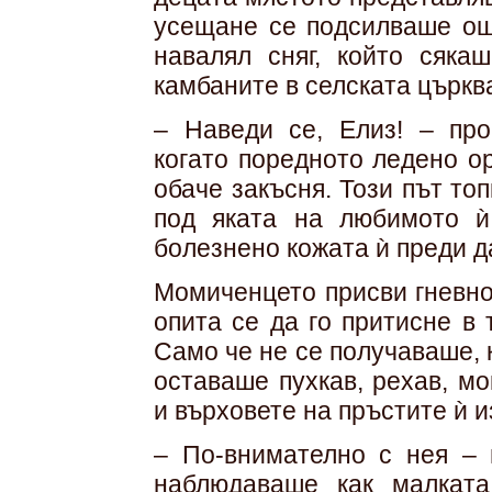
усещане се подсилваше ощ
навалял сняг, който сяка
камбаните в селската църква
– Наведи се, Елиз! – про
когато поредното ледено о
обаче закъсня. Този път то
под яката на любимото ѝ
болезнено кожата ѝ преди д
Момиченцето присви гневно 
опита се да го притисне в
Само че не се получаваше, 
оставаше пухкав, рехав, м
и върховете на пръстите ѝ 
– По-внимателно с нея – 
наблюдаваше как малката