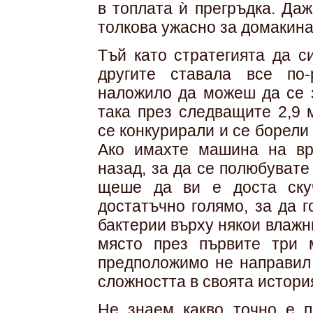
в топлата ѝ прегръдка. Да
толкова ужасно за домакина
Тъй като стратегията да с
другите ставала все по-
наложило да можеш да се 
така през следващите 2,9 
се конкурирали и се борели
Ако имахте машина на вр
назад, за да се полюбувате
щеше да ви е доста ску
достатъчно голямо, за да г
бактерии върху някои влажн
място през първите три 
предположимо не направил 
сложността в своята истори
Не знаем какво точно е п