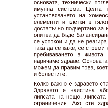
основата, технически погл
имунна система. Целта 
установяването на хомеос
елементи и клетки в тяло
достатъчно подчертано за 
опитва да бъде балансирана
се успокои и да не реагир
така да се каже, се стреми
пребиваването в живота 
наричаме здраве. Основата 
можем да правим това, коет
и болестите.
Колко важно е здравето ста
Здравето е наистина абс
липсата на нещо. Липсата 
ограничения. Ако сте здр