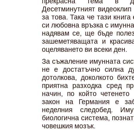
прекрасна тема в дъл
Десетминутният видеоклип 
за това. Така че тази книг
си любовна връзка с имунна
надявам се, ще бъде полез
зашеметяващата и красива
оцеляването ви всеки ден.
За съжаление имунната сис
не е достатъчно силна д
дотолкова, доколкото бихт
приятна разходка сред п
начин, по който четенето
закон на Германия е за
неделния следобед. Иму
биологична система, познат
човешкия мозък.