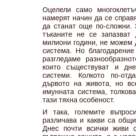
Оцелели само многоклетъ
намерят начин да се справ
да станат още по-сложни. 
тъканите не се запазват
милиони години, не можем 
система. Но благодарение
разгледаме разнообразно
които съществуват и дн
системи. Колкото по-от
дървото на живота, но в
имунната система, толкова
тази тяхна особеност.
И така, големите въпрос
различава и какви са общ
Днес почти всички живи 