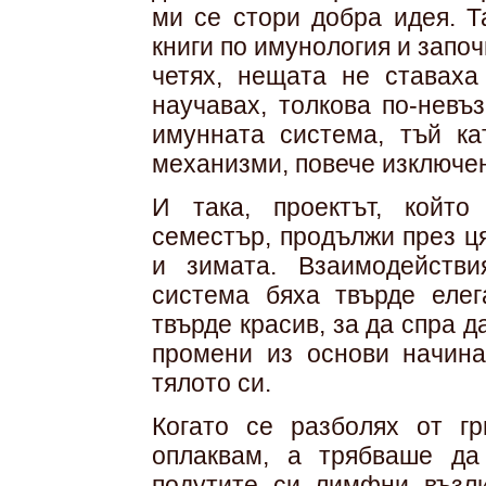
ми се стори добра идея. Т
книги по имунология и започн
четях, нещата не ставаха
научавах, толкова по-невъ
имунната система, тъй ка
механизми, повече изключен
И така, проектът, койт
семестър, продължи през ця
и зимата. Взаимодейств
система бяха твърде елега
твърде красив, за да спра д
промени из основи начина
тялото си.
Когато се разболях от г
оплаквам, а трябваше да
подутите си лимфни възли