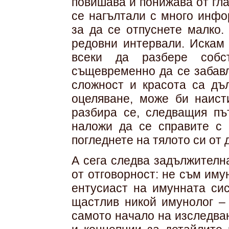
повишава и понижава от глав
се нагълтали с много инфо
за да се отпуснете малко
редовни интервали. Искам 
всеки да разбере собс
същевременно да се забавл
сложност и красота са дъ
оцеляване, може би наист
разбира се, следващия път
наложи да се справите с 
погледнете на тялото си от 
А сега следва задължителн
от отговорност: не съм иму
ентусиаст на имунната сис
щастлив никой имунолог – 
самото начало на изследван