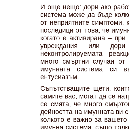
И още нещо: дори ако рабо
система може да бъде колк
от неприятните симптоми, к
последици от това, че имун
когато е активирана – при
увреждания или дор
неконтролируемата реак
много смъртни случаи от
имунната система си в
ентусиазъм.
Съпътстващите щети, коит
самите вас, могат да се на
се смята, че много смърто
дейността на имунната ви с
колкото е важно за вашето
имунна система, също толк