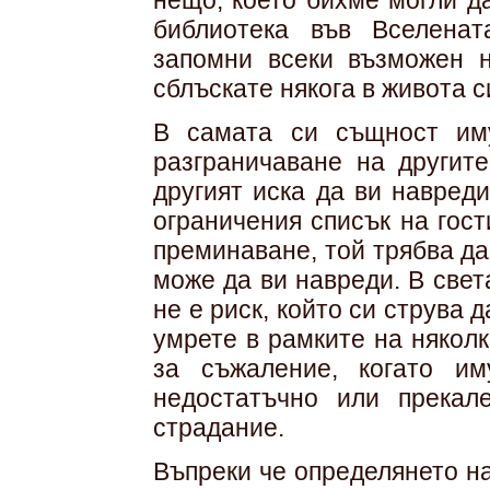
нещо, което бихме могли д
библиотека във Вселена
запомни всеки възможен н
сблъскате някога в живота с
В самата си същност им
разграничаване на другит
другият иска да ви навреди
ограничения списък на гост
преминаване, той трябва д
може да ви навреди. В свет
не е риск, който си струва 
умрете в рамките на няколк
за съжаление, когато и
недостатъчно или прекал
страдание.
Въпреки че определянето на 