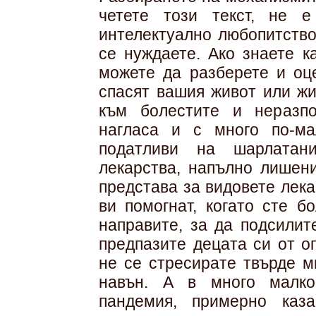
четете този текст, не 
интелектуално любопитство
се нуждаете. Ако знаете к
можете да разберете и оце
спасят вашия живот или жи
към болестите и неразп
нагласа и с много по-ма
податливи на шарлатани
лекарства, напълно лишени
представа за видовете лека
ви помогнат, когато сте б
направите, за да подсилит
предпазите децата си от о
не се стресирате твърде мн
навън. А в много малко
пандемия, примерно каз