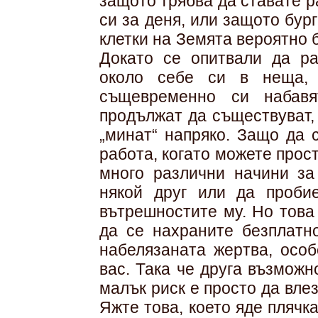
защото трябва да ставате р
си за деня, или защото бур
клетки на Земята вероятно б
Докато се опитвали да ра
около себе си в неща, 
същевременно си набавя
продължат да съществуват,
„минат“ напряко. Защо да 
работа, когато можете прос
много различни начини за
някой друг или да проби
вътрешностите му. Но това
да се нахраните безплатн
набелязаната жертва, особ
вас. Така че друга възможн
малък риск е просто да влез
Яжте това, което яде плячка