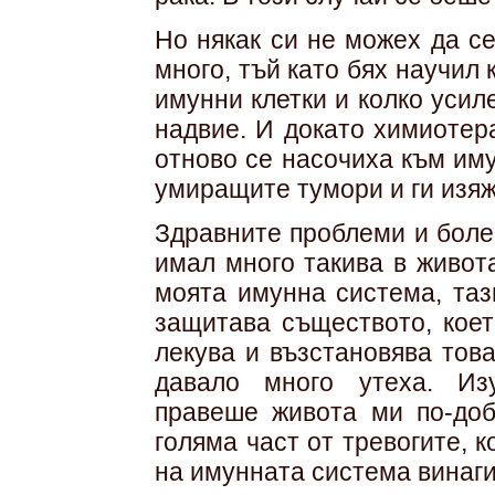
Но някак си не можех да с
много, тъй като бях научил 
имунни клетки и колко усиле
надвие. И докато химиотер
отново се насочиха към иму
умиращите тумори и ги изяж
Здравните проблеми и боле
имал много такива в живота
моята имунна система, таз
защитава съществото, коет
лекува и възстановява това
давало много утеха. Из
правеше живота ми по-доб
голяма част от тревогите, 
на имунната система винаги