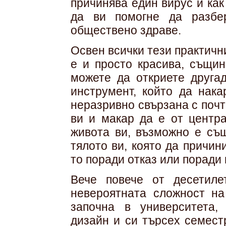
причинява един вирус и как
да ви помогне да разбер
обществено здраве.
Освен всички тези практич
е и просто красива, същин
можете да откриете друга
инструмент, който да нака
неразривно свързана с почт
ви и макар да е от центр
живота ви, възможно е същ
тялото ви, която да причи
то поради отказ или поради 
Вече повече от десетил
невероятната сложност на
започна в университета,
дизайн и си търсех семест