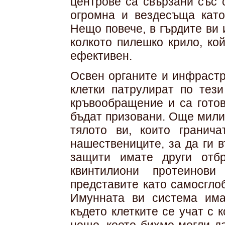
центрове са свързани със 
огромна и вездесъща като
Нещо повече, в гърдите ви
колкото пилешко крило, ко
ефективен.
Освен органите и инфрастр
клетки патрулират по тез
кръвообращение и са готов
бъдат призовани. Още мили
тялото ви, които гранич
нашествениците, за да ги в
защити имате други отбр
квинтилиони протеинов
представите като самосгло
Имунната ви система има
където клетките се учат с к