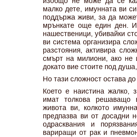
изобщо не може да се ка
малко дете, имунната ви си
поддържа живи, за да може
мрънкате още един ден. И 
нашественици, убивайки ст
ви система организира сло
разстояния, активира сло
смърт на милиони, ако не 
докато вие стоите под душа
Но тази сложност остава до
Което е наистина жалко, 
имат толкова решаващо в
живота ви, колкото имунна
предпазва ви от досадни н
одрасквания и порязван
вариращи от рак и пневмо