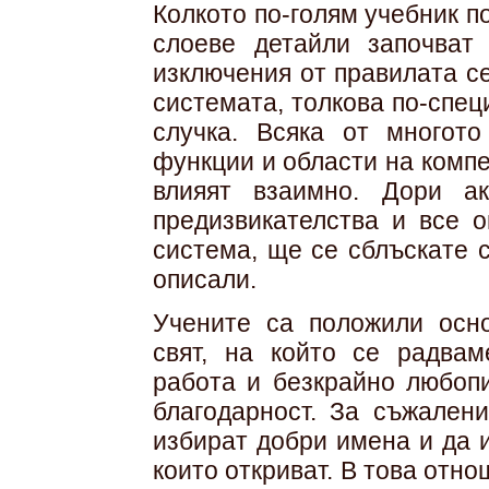
Колкото по-голям учебник п
слоеве детайли започват 
изключения от правилата се
системата, толкова по-спе
случка. Всяка от многот
функции и области на компе
влияят взаимно. Дори а
предизвикателства и все 
система, ще се сблъскате с
описали.
Учените са положили осн
свят, на който се радвам
работа и безкрайно любопи
благодарност. За съжален
избират добри имена и да 
които откриват. В това отн