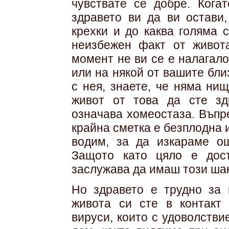
чувствате се добре. Когат
здравето ви да ви остави,
крехки и до каква голяма 
неизбежен факт от живота
момент не ви се е налагало
или на някой от вашите бли
с нея, знаете, че няма ни
живот от това да сте зд
означава хомеостаза. Въпр
крайна сметка е безплодна и
водим, за да изкараме ощ
Защото като цяло е дос
заслужава да имаш този ша
Но здравето е трудно за 
живота си сте в контакт
вируси, които с удоволстви