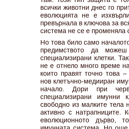
всички животни днес го при
еволюцията не е изхвърли
превърнала в ключова за вс
система не се е променяла 
Но това било само началот
предимството да можеш
специализирани клетки. Та
не е отнело много време на
които правят точно това –
нов клетъчно-медииран иму
начало. Дори при черв
специализирани имунни к
свободно из малките тела 
активно с натрапниците. К
еволюционното дърво, то
имунната система. Но още 