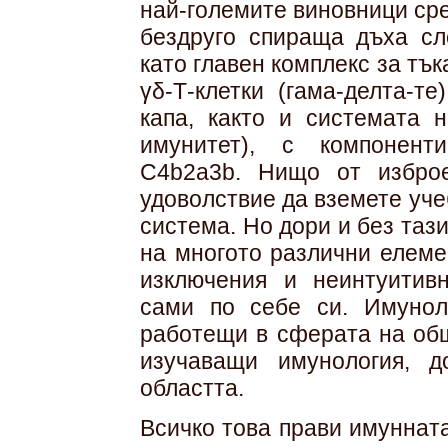
най-големите виновници сре
бездруго спираща дъха сл
като главен комплекс за тък
γδ-Т-клетки (гама-делта-т
капа, както и системата 
имунитет), с компонент
C4b2a3b. Нищо от избро
удоволствие да вземете уче
система. Но дори и без та
на многото различни елеме
изключения и неинтуитивн
сами по себе си. Имунол
работещи в сферата на общ
изучаващи имунология, д
областта.
Всичко това прави имуннат