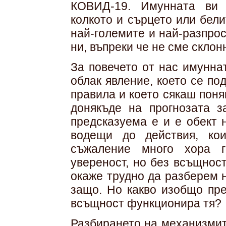
КОВИД-19. Имунната ви 
колкото и сърцето или бел
най-големите и най-разпро
ни, въпреки че не сме склон
За повечето от нас имунна
облак явление, което се п
правила и което сякаш поня
донякъде на прогнозата з
предсказуема е и е обект 
водещи до действия, ко
съжаление много хора г
увереност, но без всъщност
окаже трудно да разберем 
защо. Но какво изобщо пре
всъщност функционира тя?
Разбирането на механизмит