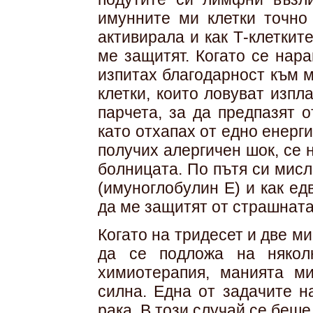
имунните ми клетки точно 
активирала и как Т-клеткит
ме защитят. Когато се нара
изпитах благодарност към 
клетки, които ловуват изпл
парчета, за да предпазят 
като отхапах от едно енерги
получих алергичен шок, се 
болницата. По пътя си мисл
(имуноглобулин Е) и как ед
да ме защитят от страшната
Когато на тридесет и две м
да се подложа на някол
химиотерапия, манията м
силна. Една от задачите н
рака. В този случай се беше