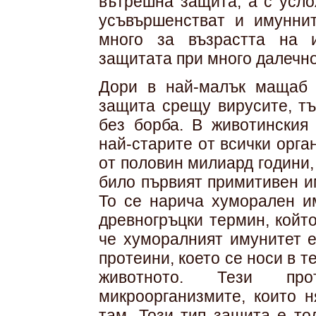
вътрешна защита, а с усло
усъвършенстват и имунни
много за възрастта на 
защитата при много далечно
Дори в най-малък мащаб 
защита срещу вирусите, тъ
без борба. В животинския 
най-старите от всички орга
от половин милиард години,
било първият примитивен и
То се нарича хуморален им
древногръцки термин, който
че хуморалният имунитет е
протеини, което се носи в т
животното. Тези пр
микроорганизмите, които н
там. Този тип защита е то