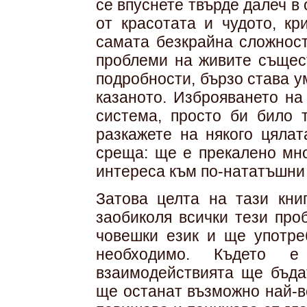
се впуснете твърде далеч в
от красотата и чудото, к
самата безкрайна сложност
проблеми на живите същест
подробности, бързо става 
казаното. Изброяването на
система, просто би било 
разкажете на някого цялат
среща: ще е прекалено мно
интереса към по-нататъшни 
Затова целта на тази кни
заобиколя всички тези про
човешки език и ще употре
необходимо. Където е
взаимодействията ще бъда
ще останат възможно най-в