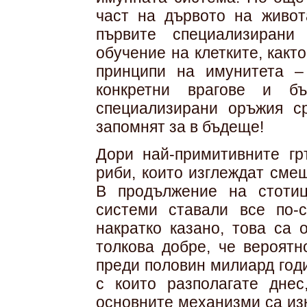
част на дървото на живот
първите специализирани
обучение на клетките, какт
принципи на имунитета –
конкретни врагове и б
специализирани оръжия с
запомнят за в бъдеще!
Дори най-примитивните гр
риби, които изглеждат сме
В продължение на стоти
системи ставали все по-
накратко казано, това са 
толкова добре, че вероят
преди половин милиард годи
с които разполагате днес
основните механизми са из