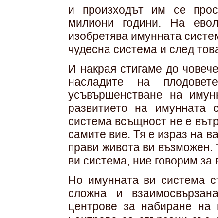
и произходът им се прос
милиони години. На ево
изобретява имунната систем
чудесна система и след тов
И накрая стигаме до човече
насладите на плодовет
усъвършенстване на имун
развитието на имунната 
система всъщност не е вътр
самите вие. Тя е израз на в
прави живота ви възможен. 
ви система, ние говорим за 
Но имунната ви система с
сложна и взаимосвързан
центрове за набиране на 