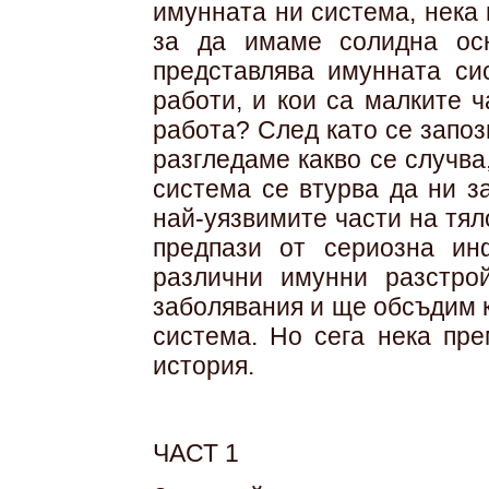
имунната ни система, нека
за да имаме солидна осн
представлява имунната сис
работи, и кои са малките 
работа? След като се запо
разгледаме какво се случва
система се втурва да ни з
най-уязвимите части на тял
предпази от сериозна ин
различни имунни разстро
заболявания и ще обсъдим 
система. Но сега нека пр
история.
ЧАСТ 1