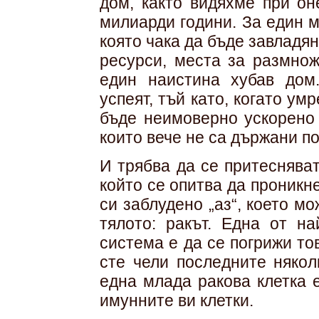
дом, както видяхме при он
милиарди години. За един 
която чака да бъде завладян
ресурси, места за размнож
един наистина хубав дом
успеят, тъй като, когато ум
бъде неимоверно ускорено 
които вече не са държани по
И трябва да се притеснява
който се опитва да проникне
си заблудено „аз“, което м
тялото: ракът. Една от н
система е да се погрижи то
сте чели последните някол
една млада ракова клетка 
имунните ви клетки.