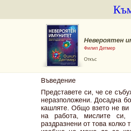
Към
Невероятен 
Филип Детмер
Откъс
Въведение
Представете си, че се събу
неразположени. Досадна бол
кашляте. Общо взето не ви 
на работа, мислите си,
раздразнени от това колко т