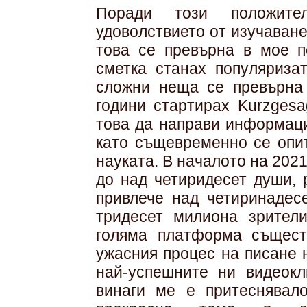
Поради този положит
удоволствието от изучаване
това се превърна в мое п
сметка станах популяриза
сложни неща се превърна
години стартирах Kurzgesa
това да направи информаци
като същевременно се опит
науката. В началото на 2021
до над четиридесет души, 
привлече над четиринадес
тридесет милиона зрител
голяма платформа същест
ужасния процес на писане н
най-успешните ни видеокл
винаги ме е притеснявал