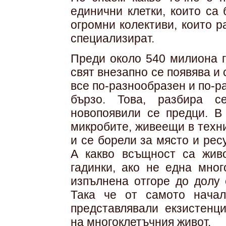
единични клетки, които са
огромни колективи, които р
специализират.
Преди около 540 милиона г
свят внезапно се появява и 
все по-разнообразен и по-р
бързо. Това, разбира с
новопоявили се предци. В
микробите, живеещи в техн
и се борели за място и рес
А какво всъщност са живо
гадинки, ако не една мног
изпълнена отгоре до долу 
Така че от самото начал
представлявали екзистенц
на многоклетъчния живот.