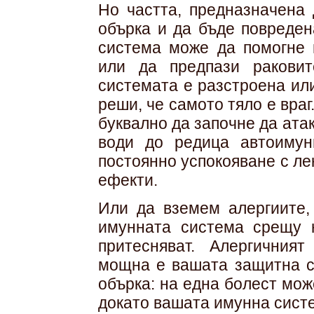
Но частта, предназначена
обърка и да бъде повреден
система може да помогне 
или да предпази раковит
системата е разстроена ил
реши, че самото тяло е враг.
буквално да започне да атак
води до редица автоимун
постоянно успокояване с ле
ефекти.
Или да вземем алергиите,
имунната система срещу 
притесняват. Алергичния
мощна е вашата защитна с
обърка: на една болест може
докато вашата имунна систе