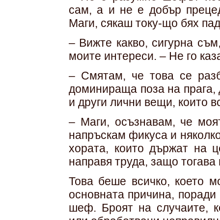
сам, а и не е добър преце
Маги, сякаш току-що бях пад
– Вижте какво, сигурна съм
моите интереси. – Не го каз
– Смятам, че това се раз
доминираща поза на прага, 
и други лични вещи, които в
– Маги, осъзнавам, че моя
напръскам фикуса и няколко
хората, които държат на ц
направя труда, защо тогава 
Това беше всичко, което м
основната причина, поради
шеф. Броят на случаите, к