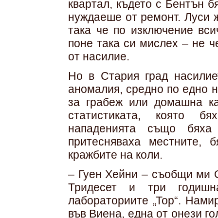
квартал, където с Бентън б
нуждаеше от ремонт. Луси ж
така че по изключение вси
поне така си мислех – не 
от насилие.
Но в Стария град насилие
аномалия, средно по едно 
за грабеж или домашна ка
статистиката, която бя
нападенията също бяха 
притесняваха местните, 
кражбите на коли.
– Гуен Хейни – съобщи ми 
Тридесет и три годишн
лабораториите „Тор“. Нами
във Виена, една от онези г