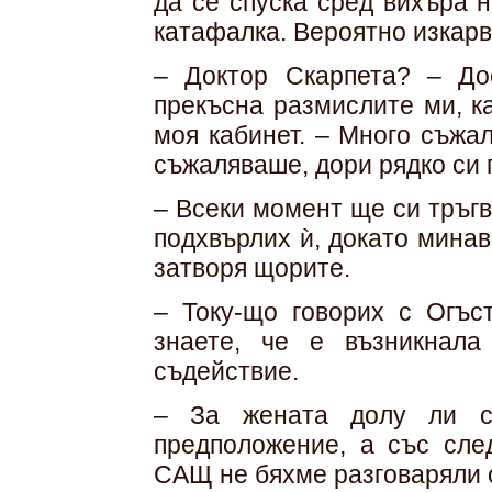
да се спуска сред вихъра 
катафалка. Вероятно изкар
– Доктор Скарпета? – До
прекъсна размислите ми, к
моя кабинет. – Много съжа
съжаляваше, дори рядко си 
– Всеки момент ще си тръг
подхвърлих ѝ, докато минав
затворя щорите.
– Току-що говорих с Огъс
знаете, че е възникнала
съдействие.
– За жената долу ли с
предположение, а със сле
САЩ не бяхме разговаряли о