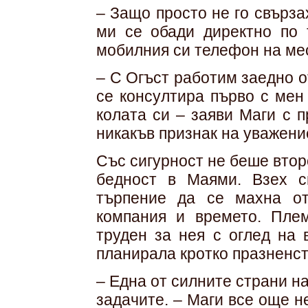
– Защо просто не го свърз
ми се обади директно по 
мобилния си телефон на мес
– С Огъст работим заедно о
се консултира първо с мен 
колата си – заяви Маги с 
никакъв признак на уважени
Със сигурност не беше втор
бедност в Маями. Взех с
търпение да се махна от
компания и времето. Пле
труден за нея с оглед на 
планирала кротко празненст
– Една от силните страни на
задачите. – Маги все още н