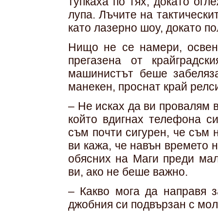
тупкаха по тях, докато огл
лупа. Лъчите на тактическ
като лазерно шоу, докато п
Нищо не се намери, освен
прегазена от крайградск
машинистът беше забеляза
манекен, проснат край релс
– Не исках да ви провалям в
който вдигнах телефона с
съм почти сигурен, че съм н
ви кажа, че навън времето 
обясних на Маги преди мал
ви, ако не беше важно.
– Какво мога да направя з
джобния си подвързан с мол