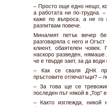
– Просто още едно нещо, к
а работата ни по-трудна. 
каже по въпроса, а не го 
разпитвам повече.
Миналият петък вечер бе
разговаряла с него и Огъст
клиент, обаятелен човек.
наскоро разведен, нямаше 
че е твърде зает, за да води
– Как се сваля ДНК пр
пръстовите отпечатъци? – п
– За това ще се тревожим
последен път някой в „Тор“ е
– Както изглежда, никой