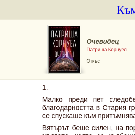
Към
Очевидец
Патриша Корнуел
Откъс
1.
Малко преди пет следоб
благодарността в Стария г
се спускаше към притъмняв
Вятърът беше силен, на по