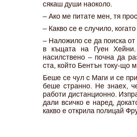
сякаш души наоколо.
– Ако ме питате мен, тя про
– Какво се е случило, когат
– Наложило се да поиска от
в къщата на Гуен Хейни
насилствено – почна да раз
ста, който Бентън току-що м
Беше се чул с Маги и се пр
беше странно. Не знаех, ч
работи дистанционно. Изпра
дали всичко е наред, дока
какво е открила полицай Фр