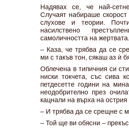
Надявах се, че най-сетн
Случаят набираше скорост 
слухове и теории. Почт
насилствено престъпл
самоличността на жертвата
– Каза, че трябва да се ср
ми с такъв тон, сякаш аз ѝ 
Облечена в типичния си сти
ниски токчета, със сива к
петдесетте години на мин
неодобрително през очила
кацнали на върха на острия 
– И трябва да се срещне с м
– Той ще ви обясни – прекъс