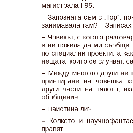
магистрала I-95.
– Запозната съм с „Тор“, по
занимавала там? – Записах 
– Човекът, с когото разгов
и не пожела да ми съобщи. 
по специални проекти, а ка
нещата, които се случват, с
– Между многото други нещ
принтиране на човешка ко
други части на тялото, в
обобщение.
– Наистина ли?
– Колкото и научнофантас
правят.