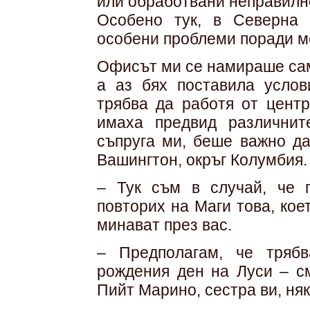
или обработвани неправилн
Особено тук, в Северна 
особени проблеми поради м
Офисът ми се намираше сам
а аз бях поставила услов
трябва да работя от центр
имаха предвид различнит
съпруга ми, беше важно да
Вашингтон, окръг Колумбия.
– Тук съм в случай, че 
повторих на Маги това, кое
минават през вас.
– Предполагам, че тряб
рождения ден на Луси – см
Пийт Марино, сестра ви, ня