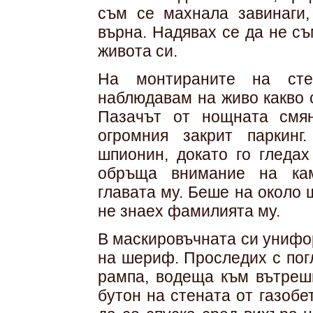
съм се махнала завинаги,
върна. Надявах се да не с
живота си.
На монтираните на сте
наблюдавам на живо какво с
Пазачът от нощната смя
огромния закрит паркинг
шпионин, докато го гледах
обръща внимание на кам
главата му. Беше на около 
не знаех фамилията му.
В маскировъчната си унифо
на шериф. Проследих с пог
рампа, водеща към вътрешн
бутон на стената от газобе