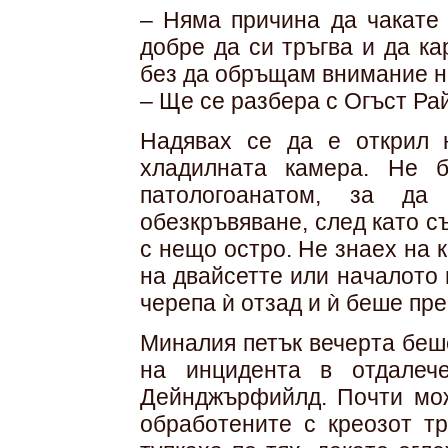
– Няма причина да чакате 
добре да си тръгва и да к
без да обръщам внимание н
– Ще се разбера с Огъст Ра
Надявах се да е открил 
хладилната камера. Не 
патологоанатом, за да
обезкръвяване, след като с
с нещо остро. Не знаех на к
на двайсетте или началото 
черепа ѝ отзад и ѝ беше пр
Миналия петък вечерта беш
на инцидента в отдалеч
Дейнджърфийлд. Почти мож
обработените с креозот тр