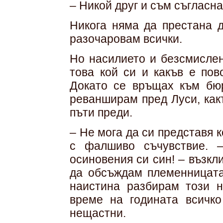
– Никой друг и съм съгласна
Никога няма да престана д
разочаровам всички.
Но насилието и безсмислен
това кой си и какъв е пов
Докато се връщах към бюр
реванширам пред Луси, как
пъти преди.
– Не мога да си представя к
с фалшиво съчувствие. 
осиновения си син! – възкл
да обсъждам племенницата
наистина разбирам този н
време на годината всичко
нещастни.