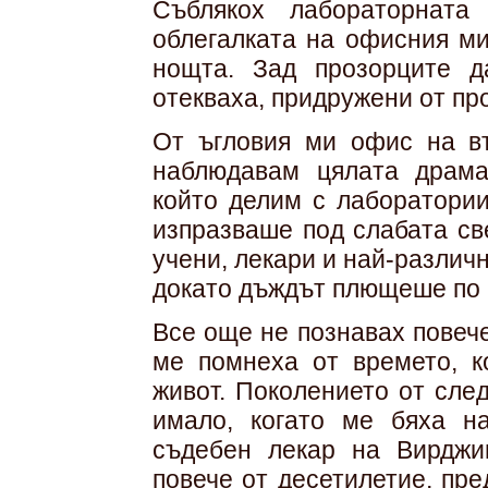
Съблякох лабораторната
облегалката на офисния ми
нощта. Зад прозорците д
отекваха, придружени от пр
От ъгловия ми офис на в
наблюдавам цялата драма,
който делим с лаборатории
изпразваше под слабата св
учени, лекари и най-различ
докато дъждът плющеше по 
Все още не познавах повече
ме помнеха от времето, 
живот. Поколението от сле
имало, когато ме бяха н
съдебен лекар на Вирджи
повече от десетилетие, пре