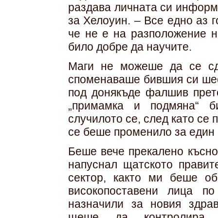
раздава личната си информа
за Хелоуин. – Все едно аз г
че не е на разположение н
било добре да научите.
Маги не можеше да се сд
споменаваше бившия си шеф
под донякъде фалшив прете
„примамка и подмяна“ б
случилото се, след като се 
се беше променило за един 
Беше вече прекалено късно,
напуснал щатското правит
сектор, както ми беше о
високопоставени лица по
назначили за новия здра
щеше да контролира в