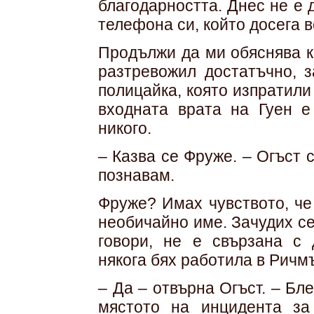
благодарността. Днес не е 
телефона си, който досега в
Продължи да ми обяснява к
разтревожил достатъчно, з
полицайка, която изпратили
входната врата на Гуен 
никого.
– Казва се Фруже. – Огъст 
познавам.
Фруже? Имах чувството, че
необичайно име. Зачудих се
говори, не е свързана с 
някога бях работила в Ричм
– Да – отвърна Огъст. – Б
мястото на инцидента за