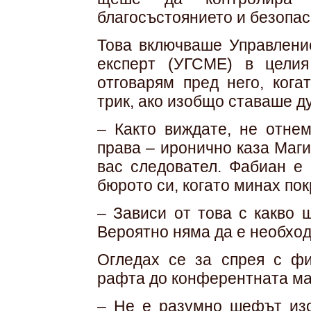
благосъстоянието и безопас
Това включваше Управлени
експерт (УГСМЕ) в целия
отговарям пред него, кога
трик, ако изобщо ставаше ду
– Както виждате, не отне
права – иронично каза Маги
вас следовател. Фабиан е 
бюрото си, когато минах пок
– Зависи от това с какво 
Вероятно няма да е необход
Огледах се за спрея с фи
рафта до конферентната ма
– Не е разумно шефът изо