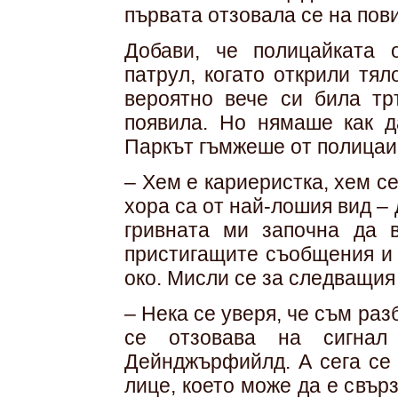
първата отзовала се на пов
Добави, че полицайката 
патрул, когато открили тя
вероятно вече си била тр
появила. Но нямаше как д
Паркът гъмжеше от полицаи,
– Хем е кариеристка, хем се
хора са от най-лошия вид – 
гривната ми започна да 
пристигащите съобщения и 
око. Мисли се за следващия 
– Нека се уверя, че съм ра
се отзовава на сигнал
Дейнджърфийлд. А сега се 
лице, което може да е свърз