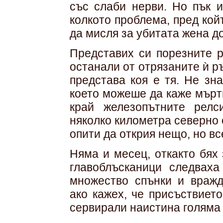
със слаби нерви. Но пък 
колкото проблема, пред кой
да мисля за убитата жена д
Представих си порезните р
останали от отрязаните ѝ р
представа коя е тя. Не зн
което можеше да каже мъртв
край железопътните релс
няколко километра северно 
опити да открия нещо, но в
Няма и месец, откакто бях
главоблъсканици следваха
множество спънки и вражд
ако кажех, че присъствиет
сервирали наистина голяма