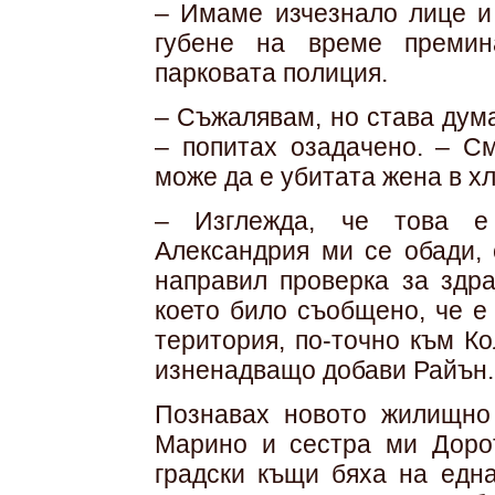
– Имаме изчезнало лице и
губене на време премин
парковата полиция.
– Съжалявам, но става дума
– попитах озадачено. – См
може да е убитата жена в х
– Изглежда, че това е
Александрия ми се обади, 
направил проверка за здра
което било съобщено, че е
територия, по-точно към К
изненадващо добави Райън.
Познавах новото жилищно 
Марино и сестра ми Доро
градски къщи бяха на една