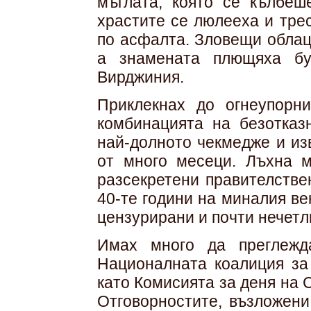
мъглата, която се кълбеш
храстите се люлееха и тре
по асфалта. Зловещи облац
а знамената плющяха б
Вирджиния.
Приклекнах до огнеупорн
комбинацията на безотказ
най-долното чекмедже и из
от много месеци. Лъхна 
разсекретени правителстве
40-те години на миналия ве
цензурирани и почти нечетл
Имах много да преглежд
Националната коалиция за 
като Комисията за деня на 
Отговорностите, възложени