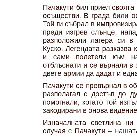
Пачакути бил приел своята 
осъществи. В града били о
Той ги събрал в импровизи
преди изгрев слънце, нап
разположили лагера си в
Куско. Легендата разказва 
и сами полетели към на
отблъснати и се върнали в 
двете армии да дадат и едн
Пачакути се превърнал в об
разполагал с достъп до д
помогнали, когато той изп
закодирани в онова видение
Изначалната светлина ни 
случая с Пачакути – нашат