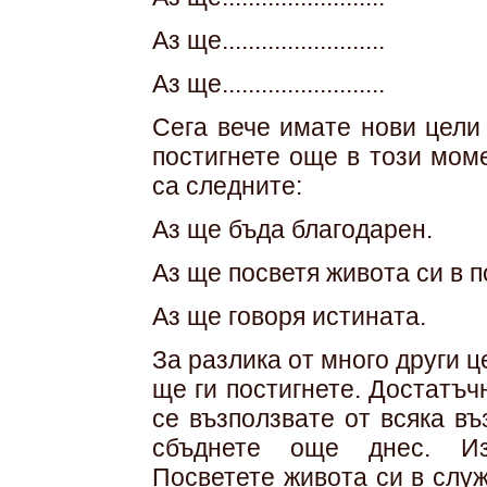
Аз ще.........................
Аз ще.........................
Сега вече имате нови цели 
постигнете още в този моме
са следните:
Аз ще бъда благодарен.
Аз ще посветя живота си в 
Аз ще говоря истината.
За разлика от много други ц
ще ги постигнете. Достатъч
се възползвате от всяка въ
сбъднете още днес. Изр
Посветете живота си в служ