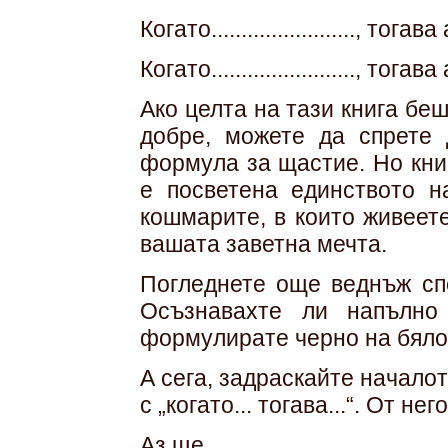
Когато........................, тогава аз
Когато........................, тогава аз
Ако целта на тази книга беш
добре, можете да спрете 
формула за щастие. Но книг
е посветена единството н
кошмарите, в които живеете
вашата заветна мечта.
Погледнете още веднъж спо
Осъзнавахте ли напълно
формулирате черно на бял
А сега, задраскайте началот
с „когато... тогава...“. От не
Аз ще.........................