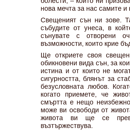
болести, – които ни призов
нова мечта за нас самите и 
Свещеният сън ни зове. Т
събудите от унеса, в койт
сънувате с отворени оч
възможности, които крие бъ
Ще откриете своя свещен
обикновени вида сън, за кои
истина и от които не мога
сигурността, блянът за ст
безусловната любов. Кога
когато приемете, че живо
смъртта е нещо неизбежно 
може ви освободи от живота
живота ви ще се пре
възтържествува.