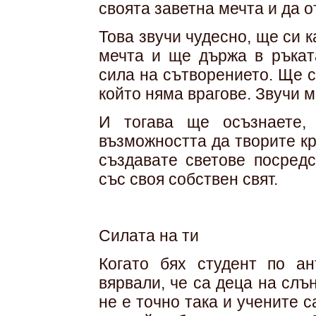
своята заветна мечта и да о
Това звучи чудесно, ще си 
мечта и ще държа в ръкат
сила на сътворението. Ще с
който няма врагове. Звучи м
И тогава ще осъзнаете,
възможността да творите кр
създавате светове посредс
със своя собствен свят.
Силата на ти
Когато бях студент по ан
вярвали, че са деца на слъ
не е точно така и учените 