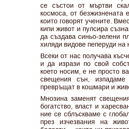
се състои от мъртви ска
космоса, от безжизнената 
които говорят учените. Вме
кипи живот и пулсира съзна
да създава синьо-зелени п
хиляди видове пеперуди на 
Всеки от нас получава късч
и да изрази по свой собст
което носим, е не просто в
свещения сън, изпадаме
превръщат в кошмари и живо
Мнозина заменят свещения
богатство, власт и харесв
ние се сблъскваме с глоба
през изчезвания на живо