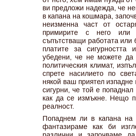
ви предложи надежда, че н
в капана на кошмара, започ
неизменна част от остар
примирите с него или ч
съпътстващи работата или б
платите за сигурността 
убедени, че не можете да
политическия климат, изпъ
спрете насилието по свет
някой ваш приятел изпадне 
сигурни, че той е попаднал
как да се измъкне. Нещо п
реалност.
Попаднем ли в капана на 
фантазираме как би изгл
различни и започваме да