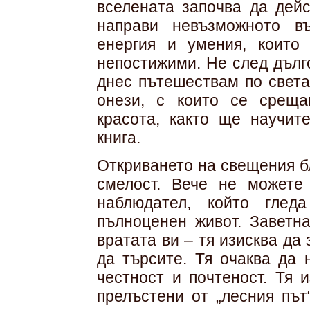
вселената започва да дейс
направи невъзможното в
енергия и умения, които
непостижими. Не след дълг
днес пътешествам по света
онези, с които се среща
красота, както ще научит
книга.
Откриването на свещения б
смелост. Вече не можете
наблюдател, който глед
пълноценен живот. Заветн
вратата ви – тя изисква да
да търсите. Тя очаква да 
честност и почтеност. Тя 
прелъстени от „лесния път