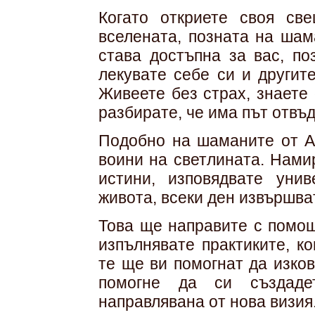
Когато откриете своя св
вселената, позната на шам
става достъпна за вас, по
лекувате себе си и другит
Живеете без страх, знаете 
разбирате, че има път отвъд
Подобно на шаманите от Ан
воини на светлината. Нами
истини, изповядвате унив
живота, всеки ден извършва
Това ще направите с помощ
изпълнявате практиките, к
те ще ви помогнат да изко
помогне да си създаде
направлявана от нова визия