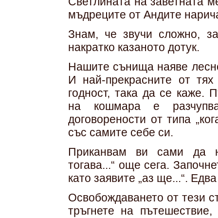
Светлината на заветната м
мъдреците от Андите нарича
Знам, че звучи сложно, з
накратко казаното дотук.
Нашите сънища наяве лесно
И най-прекрасните от тях 
годност, така да се каже.
на кошмара е разчупва
договорености от типа „кога
със самите себе си.
Приканвам ви сами да на
тогава...“ още сега. Започн
като заявите „аз ще...“. Едв
Освобождаването от тези с
тръгнете на пътешествие,