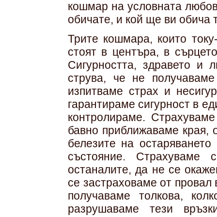
кошмар на условната любов 
обичате, и кой ще ви обича 
Трите кошмара, които току
стоят в центъра, в сърцет
Сигурността, здравето и 
струва, че не получаваме
изпитваме страх и несигур
гарантираме сигурност в еди
контролираме. Страхуваме 
бавно приближаваме края, 
белезите на остаряването
състояние. Страхуваме 
останалите, да не се окаж
се застраховаме от провал 
получаваме толкова, кол
разрушаваме тези връзк