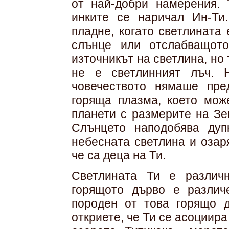
от най-добри намерения. 
инките се наричал Ин-Ти
пладне, когато светлината
слънце или отслабващот
източникът на светлина, но
не е светлинният лъч. 
човечеството нямаше пре
горяща плазма, което мож
планети с размерите на Зе
Слънцето наподобява дуп
небесната светлина и озар
че са деца на Ти.
Светлината Ти е различн
горящото дърво е различ
породен от това горящо д
откриете, че Ти се асоциира