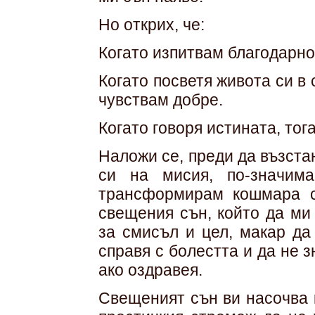
Но открих, че:
Когато изпитвам благодарно
Когато посветя живота си в 
чувствам добре.
Когато говоря истината, тог
Наложи се, преди да възста
си на мисия, по-значим
трансформирам кошмара с
свещения сън, който да ми
за смисъл и цел, макар да
справя с болестта и да не з
ако оздравея.
Свещеният сън ви насочва 