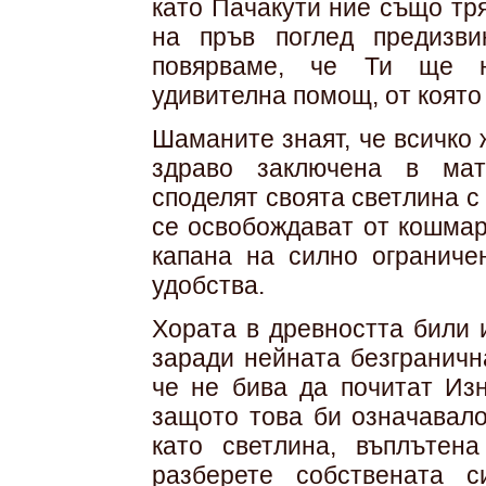
като Пачакути ние също тр
на пръв поглед предизви
повярваме, че Ти ще н
удивителна помощ, от която
Шаманите знаят, че всичко 
здраво заключена в мат
споделят своята светлина с
се освобождават от кошмар
капана на силно ограниче
удобства.
Хората в древността били 
заради нейната безграничн
че не бива да почитат Изн
защото това би означавало
като светлина, въплътен
разберете собствената с