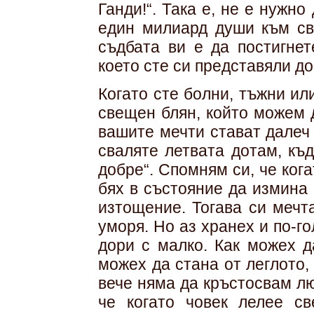
Ганди!“. Така е, не е нужно
един милиард души към св
съдбата ви е да постигнет
което сте си представяли д
Когато сте болни, тъжни ил
свещен блян, който можем 
вашите мечти стават далеч
сваляте летвата дотам, къд
добре“. Спомням си, че ког
бях в състояние да измина 
изтощение. Тогава си мечт
уморя. Но аз хранех и по-г
дори с малко. Как можех д
можех да стана от леглото,
вече няма да кръстосвам л
че когато човек лелее св