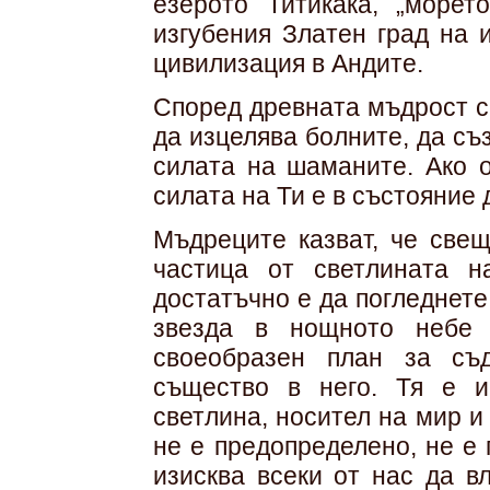
езерото Титикака, „морет
изгубения Златен град на 
цивилизация в Андите.
Според древната мъдрост с
да изцелява болните, да съз
силата на шаманите. Ако о
силата на Ти е в състояние
Мъдреците казват, че свещ
частица от светлината н
достатъчно е да погледнет
звезда в нощното небе 
своеобразен план за съ
същество в него. Тя е 
светлина, носител на мир и
не е предопределено, не е
изисква всеки от нас да в