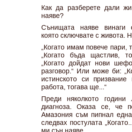
Как да разберете дали жи
наяве?
Сънищата наяве винаги с
която сключвате с живота. Не
„Когато имам повече пари, 
„Когато бъда щастлив, то
„Когато дойдат нови шефо
разговор.“ Или може би: „
истинското си призвание
работа, тогава ще...“
Преди няколкото години 
диагноза. Оказа се, че 
Амазония съм пипнал една
следвах постулата „Когато..
ми сън наяве.