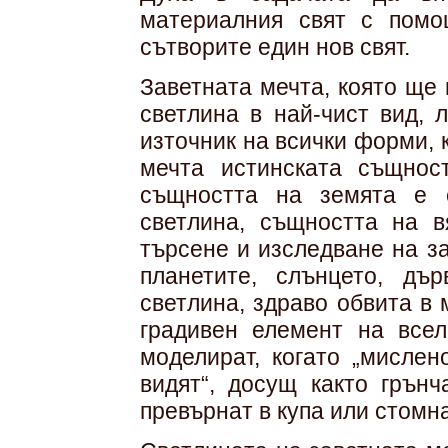
материалния свят с помо
сътворите един нов свят.
Заветната мечта, която ще 
светлина в най-чист вид, 
източник на всички форми, 
мечта истинската същнос
същността на земята е 
светлина, същността на в
търсене и изследване на з
планетите, слънцето, дър
светлина, здраво обвита в
градивен елемент на всел
моделират, когато „мислен
видят“, досущ както грънч
превърнат в купа или стомна