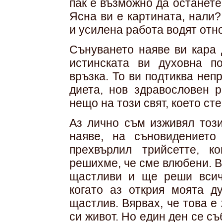
пак е възможно да останет
Ясна ви е картината, нали
и усилена работа водят отн
Сънуването наяве ви кара 
истинската ви духовна п
връзка. То ви подтиква неп
диета, нов здравословен 
нещо на този свят, което ст
Аз лично съм изживял тоз
наяве, на съновидението
прехвърлил трийсетте, к
решихме, че сме влюбени. 
щастливи и ще реши всич
когато аз открия моята д
щастлив. Вярвах, че това е
си живот. Но един ден се съ