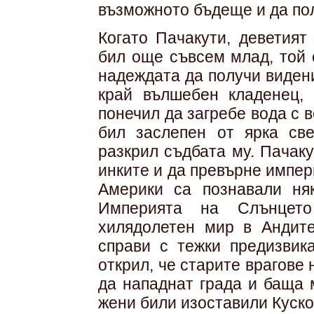
възможното бъдеще и да пол
Когато Пачакути, деветият
бил още съвсем млад, той 
надеждата да получи виден
край вълшебен кладенец, 
понечил да загребе вода с в
бил заслепен от ярка све
разкрил съдбата му. Пачак
инките и да превърне импер
Америки са познавали ня
Империята на Слънцет
хилядолетен мир в Андите
справи с тежки предизвика
открил, че старите врагове 
да нападнат града и баща 
жени били изоставили Куско