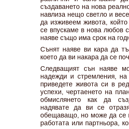
създаването на нова реално
навлиза нещо светло и весе
да изживеем живота, който
се впускаме в нова любов с
наяве също има срок на годн
Сънят наяве ви кара да тъ
което да ви накара да се по
Следващият сън наяве м
надежди и стремления, на 
приведете живота си в ред
успехи, чертаенето на пла
обмислянето как да съз
надявате да ви се отраз
обещаващо, но може да се 
работата или партньора, ко