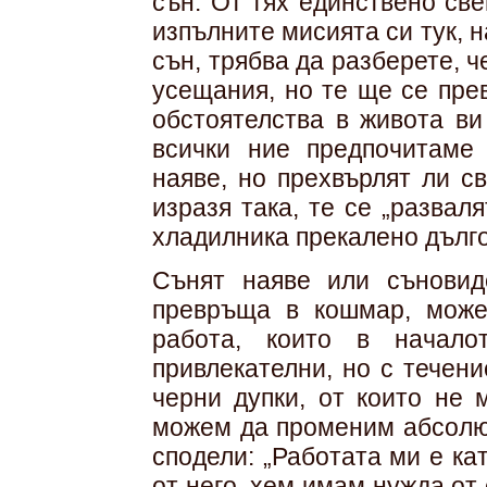
сън. От тях единствено св
изпълните мисията си тук, 
сън, трябва да разберете, 
усещания, но те ще се пре
обстоятелства в живота ви
всички ние предпочитаме 
наяве, но прехвърлят ли св
изразя така, те се „развал
хладилника прекалено дълго
Сънят наяве или съновид
превръща в кошмар, може
работа, които в начало
привлекателни, но с течен
черни дупки, от които не 
можем да променим абсолю
сподели: „Работата ми е ка
от него, хем имам нужда от