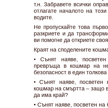
т.н. Забравете всички опра
отлагате началото на този
водите.
Не пропускайте това първо
разкриете и да трансформи
ви помогне да откриете своя
Краят на споделените кошм
• Сънят наяве, посветен
превръща в кошмар на не
безопасност в един толкова
• Сънят наяве, посветен 
кошмар на смъртта – защо в
да има край?
• Сънят наяве, посветен на