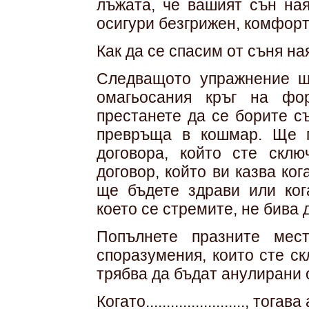
лъжата, че вашият сън на
осигури безгрижен, комфорт
Как да се спасим от съня на
Следващото упражнение щ
омагьосания кръг на форм
престанете да се борите с
превръща в кошмар. Ще по
договора, който сте скл
договор, който ви казва ко
ще бъдете здрави или ког
което се стремите, не бива 
Попълнете празните мес
споразумения, които сте с
трябва да бъдат анулирани 
Когато........................, тогава аз