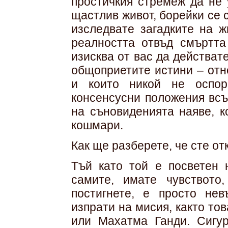
простичкия стремеж да не 
щастлив живот, борейки се 
изследвате загадките на ж
реалността отвъд смъртта
изисква от вас да действат
общоприетите истини – отн
и които никой не оспор
консенсусни положения всъ
на съновиденията наяве, к
кошмари.
Как ще разберете, че сте о
Тъй като той е посветен 
самите, имате чувството
постигнете, е просто не
изпрати на мисия, както то
или Махатма Ганди. Сигу