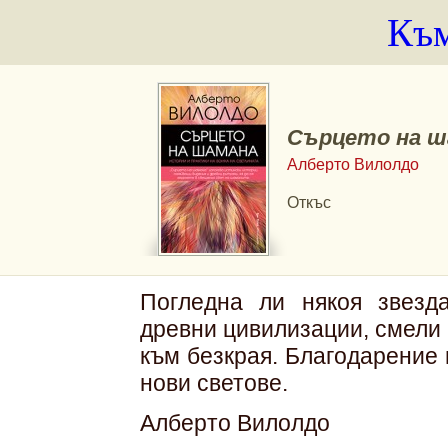
Към
Сърцето на ш
Алберто Вилолдо
Откъс
Погледна ли някоя звезд
древни цивилизации, смели
към безкрая. Благодарение
нови светове.
Алберто Вилолдо