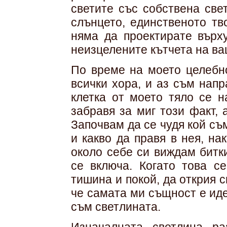
светите със собствена све
слънцето, единственото тв
няма да проектирате върх
неизцелените кътчета на ва
По време на моето целебно
всички хора, и аз съм нап
клетка от моето тяло се н
забравя за миг този факт, 
Започвам да се чудя кой съм
и какво да правя в нея, на
около себе си виждам битк
се включа. Когато това с
тишина и покой, да открия с
че самата ми същност е ид
съм светлината.