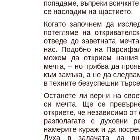
попадаме, въпреки всичките
се насладим на щастието.
Когато започнем да изсле
потегляме на откривателс
отведе до заветната мечта
нас. Подобно на Парсифал
можем да открием нашия
мечта, – но трябва да про
към замъка, а не да следва
в техните безуспешни търсе
Останете ли верни на свое
си мечта. Ще се превърн
откриете, че независимо от
разполагате с духовни р
намерите кураж и да посре
Духа в задачата да вне