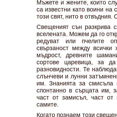
Мъжете и жените, които слу
са известни като воини на 
този свят, нито в отвъдния.
Свещеният сън разкрива с
вселената. Можем да го отк
редуват или пчелите оп
свързаност между всички 
мъдрост, древните шаман
сортове царевица, за д
разновидности. Те наблюда
слънчеви и лунни затъмнен
им. Знанията за смисъла 
спонтанно в сърцата им, 
част от замисъл, част от 
самите.
Когато познаем този свещен