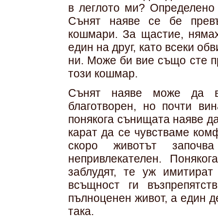
в леглото ми? Определено 
Сънят наяве се бе прев
кошмари. За щастие, няма
един на друг, като всеки об
ни. Може би вие също сте 
този кошмар.
Сънят наяве може да в
благотворен, но почти ви
понякога сънищата наяве да
карат да се чувстваме ком
скоро животът започ
непривлекателен. Поняко
заблудят, те уж имитират
всъщност ги възпрепятст
пълноценен живот, а един д
така.