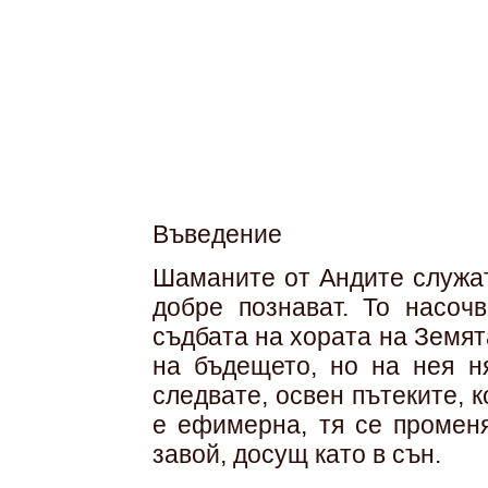
Въведение
Шаманите от Андите служат
добре познават. То насоч
съдбата на хората на Земят
на бъдещето, но на нея н
следвате, освен пътеките, 
е ефимерна, тя се променя
завой, досущ като в сън.