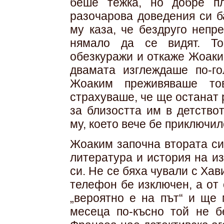
беше тежка, но добре п
разочарова доведения си б
му каза, че бездруго непр
нямало да се видят. То
обезкуражи и откаже Жоаки
двамата изглеждаше по-го
Жоаким преживяваше то
страхуваше, че ще останат
за близостта им в детство
му, което вече бе приключил
Жоаким започна втората си
литература и история на и
си. Не се бяха чували с Ха
телефон бе изключен, а от
„вероятно е на път“ и ще
месеца по-късно той не б