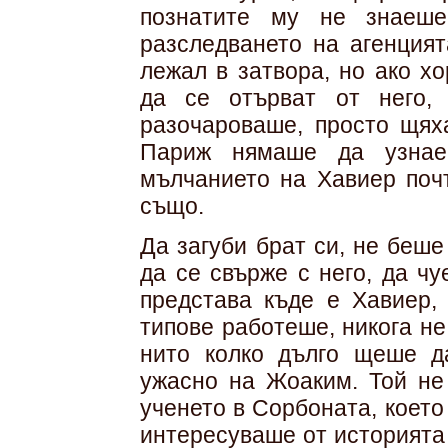
познатите му не знаеш
разследването на агенцият
лежал в затвора, но ако х
да се отърват от него,
разочароваше, просто щяха
Париж нямаше да узнае
мълчанието на Хавиер почт
също.
Да загуби брат си, не беш
да се свърже с него, да ч
представа къде е Хавиер,
типове работеше, никога не
нито колко дълго щеше д
ужасно на Жоаким. Той не
ученето в Сорбоната, коет
интересуваше от историята 