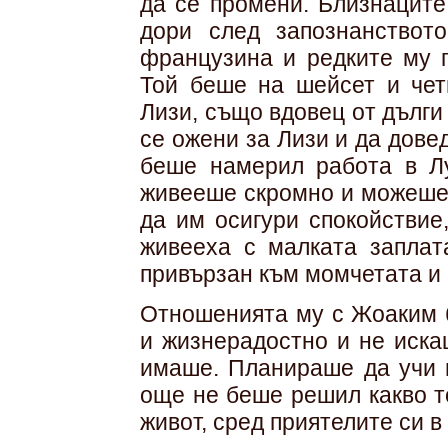
да се промени. Близнаците
дори след запознанствот
французина и редките му 
Той беше на шейсет и чети
Лизи, също вдовец от дълги
се ожени за Лизи и да довед
беше намерил работа в Лу
живееше скромно и можеше 
да им осигури спокойствие
живееха с малката заплат
привързан към момчетата и 
Отношенията му с Жоаким 
и жизнерадостно и не иска
имаше. Планираше да учи в
още не беше решил какво т
живот, сред приятелите си в