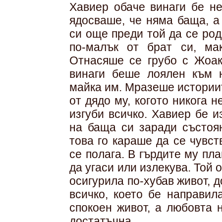
Хавиер обаче винаги бе н
ядосваше, че няма баща, а
си още преди той да се род
по-малък от брат си, ма
Отнасяше се грубо с Жоак
винаги беше лоялен към 
майка им. Мразеше историит
от дядо му, когото никога н
изгуби всичко. Хавиер бе 
на баща си заради състоян
това го караше да се чувст
се полага. В гърдите му п
да угаси или излекува. Той
осигурила по-хубав живот, 
всичко, което бе направил
спокоен живот, а любовта 
достатъчна.