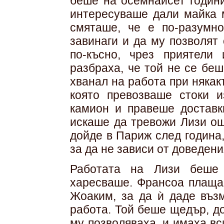
беше на осемнайсет години
интересуваше дали майка 
смяташе, че е по-разумн
завинаги и да му позволят
по-късно, чрез приятели
разбраха, че той не се бе
хванал на работа при някак
която превозваше стоки 
камион и правеше доставк
искаше да тревожи Лизи ощ
дойде в Париж след година,
за да не зависи от доведени
Работата на Лизи беше 
харесваше. Франсоа плащаш
Жоаким, за да ѝ даде въз
работа. Той беше щедър, д
му позволяваха, и имаха вс