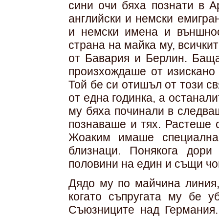
сини очи бяха познати в А
английски и немски емигра
и немски имена и външнос
страна на майка му, всички
от Бавария и Берлин. Баща
произхождаше от изискано 
Той бе си отишъл от този с
от една годинка, а останал
му бяха починали в следващ
познаваше и тях. Растеше с
Жоаким имаше специална
близнаци. Понякога дори
половини на един и същи чо
Дядо му по майчина линия,
когато съпругата му бе у
Съюзниците над Германия. 