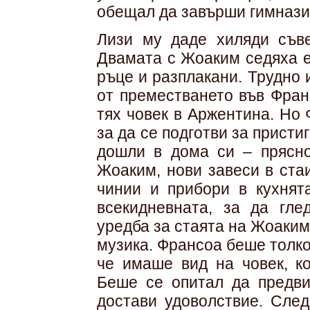
обещал да завърши гимнази
Лизи му даде хиляди съве
Двамата с Жоаким седяха е
ръце и разплакани. Трудно
от преместването във Фран
тях човек в Аржентина. Но
за да се подготви за присти
дошли в дома си – прясно
Жоаким, нови завеси в ста
чинии и прибори в кухнят
всекидневната, за да гле
уредба за стаята на Жоаким
музика. Франсоа беше толко
че имаше вид на човек, к
Беше се опитал да предви
достави удоволствие. След