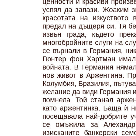
ценности и красиви произв
успял да запази. Жоаким з
красотата на изкуството 
предал на дъщеря си. Тя б
извън града, където прек
многобройните слуги на сл
се върнали в Германия, ни
Гюнтер фон Хартман имал
войната. В Германия нямал
нов живот в Аржентина. Пр
Колумбия, Бразилия, пътува
желание да види Германия и
помнела. Той станал аржен
като аржентинка. Баща ѝ н
посещавала най-добрите у
се омъжила за Алехандр
изисканите банкерски сем