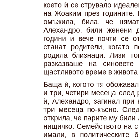
което ѝ се струвало идеале
на Жоаким през годините. 
омъжила, била, че няма
Алехандро, били женени д
години и вече почти се о
станат родители, когато 
родила близнаци. Лизи то
разказваше на синовете
щастливото време в живота 
Баща ѝ, когото тя обожава
и три, четири месеца след
ѝ, Алехандро, загинал при
три месеца по-късно. Сле
открила, че парите му били
нищичко. Семейството на съ
имали, в политическите б