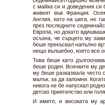
седемнайсетгодишно момче, 
с майка си и доведения си
живеят във Франция. Осе
Англия, като на шега, но т
през последните седемнайс
Европа, но докато вдишваш
осъзна, че сърцето му зави
беше прекъсвал напълно вр
нещо вълшебно, което все о
Това беше като дългоочакв
беше роден. Всичките му де
му беше разказвала често о
малък, за да запомни. Когат
никога не бе напускал родн
детско приятелство или гол
И името, и високата му ар