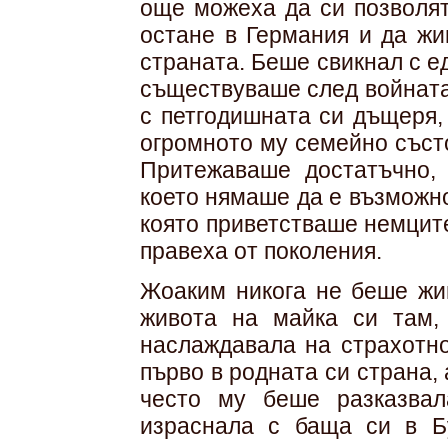
още можеха да си позволят
остане в Германия и да жи
страната. Беше свикнал с ед
съществуваше след войната.
с петгодишната си дъщеря, 
огромното му семейно съст
Притежаваше достатъчно,
което нямаше да е възможн
която приветстваше немците
правеха от поколения.
Жоаким никога не беше жи
живота на майка си там,
наслаждавала на страхотно
първо в родната си страна,
често му беше разказвал
израснала с баща си в Б