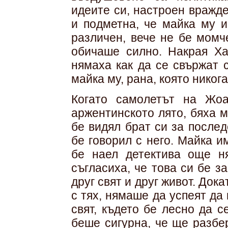
идеите си, настроен вражд
и подметна, че майка му 
различен, вече не бе момч
обичаше силно. Накрая Ха
нямаха как да се свържат 
майка му, рана, която никог
Когато самолетът на Жо
аржентинското лято, бяха м
бе видял брат си за послед
бе говорил с него. Майка 
бе наел детектива още ня
съгласиха, че това си бе з
друг свят и друг живот. Док
с тях, нямаше да успеят да
свят, където бе лесно да 
беше сигурна, че ще разбер