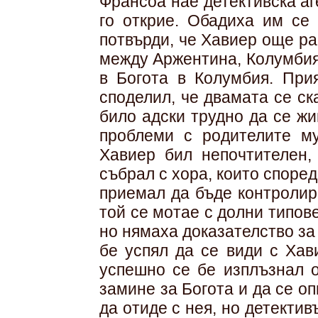
Франсоа нае детективска аг
го открие. Обадиха им се 
потвърди, че Хавиер още р
между Аржентина, Колумбия,
в Богота в Колумбия. Прия
споделил, че двамата се ск
било адски трудно да се жи
проблеми с родителите му
Хавиер бил непочтителен,
събрал с хора, които споре
приемал да бъде контролир
той се мотае с долни типове
но нямаха доказателство за
бе успял да се види с Хав
успешно се бе изплъзнал о
замине за Богота и да се о
да отиде с нея, но детектив