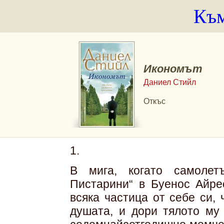
Към
Икономът
Даниел Стийл
Откъс
1.
В мига, когато самолет
Пистарини“ в Буенос Айр
всяка частица от себе си, 
душата, и дори тялото му 