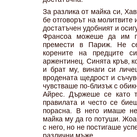
За разлика от майка си, Ха
бе отговорът на молитвите 
достатъчен удобният и осиг
Франсоа можеше да им п
премести в Париж. Не с
корените на предците с
аржентинец. Синята кръв, к
и брат му, винаги си лич
вродената щедрост и съчув
чувстваше по-близък с обик
Айрес. Държеше се като т
правилата и често се биеш
порасна. В него имаше не
майка му да го потуши. Жо
с него, но не постигаше ус
различни мъже.