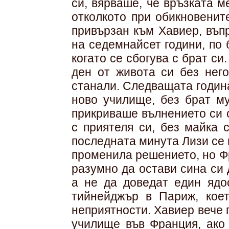
си, вярваше, че връзката 
отколкото при обикновенит
привързан към Хавиер, въп
на седемнайсет години, по 
когато се сбогува с брат с
ден от живота си без него
станали. Следващата година
ново училище, без брат му
прикриваше вълнението си 
с приятеля си, без майка 
последната минута Лизи се 
променила решението, но Фр
разумно да остави сина си 
а не да доведат един ядо
тийнейджър в Париж, кое
неприятности. Хавиер вече 
училище във Франция, ако 