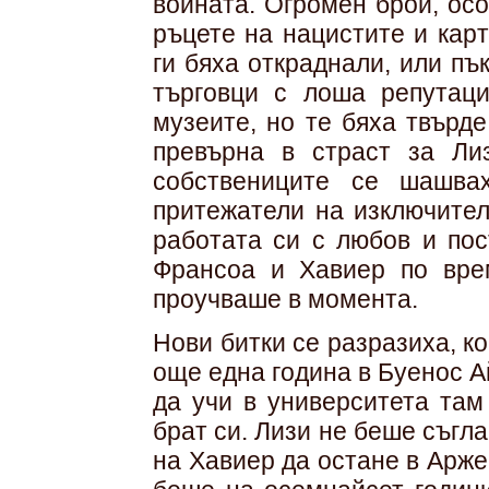
войната. Огромен брой, ос
ръцете на нацистите и карт
ги бяха откраднали, или пъ
търговци с лоша репутаци
музеите, но те бяха твърд
превърна в страст за Ли
собствениците се шашвах
притежатели на изключите
работата си с любов и пос
Франсоа и Хавиер по врем
проучваше в момента.
Нови битки се разразиха, к
още една година в Буенос А
да учи в университета там
брат си. Лизи не беше съгл
на Хавиер да остане в Арже