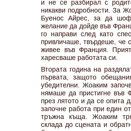
и не се разбирал с родит
никакви подробности. За Ж
Буенос Айрес, за да шо
желание да дойде във Фран
го направи след като спе
привличаше, твърдеше, че 
живее във Франция. Прия
харесваше работата си.
Втората година на раздяла
първата, защото обещани
убедителни. Жоаким започв
нямаше да пристигне във Ф
през лятото и да се опита 
започне работа при един о
тръжна къща. Жоаким тр
склада до сцената и обрат