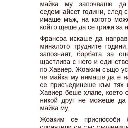
майка му започваше да
седемнайсет години, след с
имаше мъж, на когото може
който щеше да се грижи за н
Франсоа искаше да направи
миналото трудните години
запознаят, борбата за о
щастлива с него и единств
по Хавиер. Жоаким също ус
че майка му нямаше да е н
се присъединеше към тях 
Хавиер беше хлапе, което 
никой друг не можеше да 
майка му.
Жоаким се приспособи 
сприятели се със съучениц