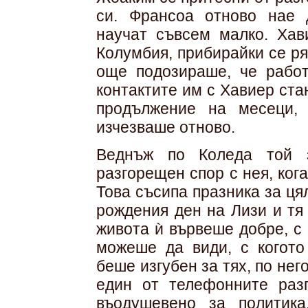
си. Франсоа отново нае д
научат съвсем малко. Хав
Колумбия, прибирайки се ря
още подозираше, че работ
контактите им с Хавиер ста
продължение на месеци, 
изчезваше отново.
Веднъж по Коледа той 
разгорещен спор с нея, кога
Това съсипа празника за ця
рождения ден на Лизи и тя
живота ѝ вървеше добре, с 
можеше да види, с когото
беше изгубен за тях, по не
един от телефонните раз
въодушевено за политик