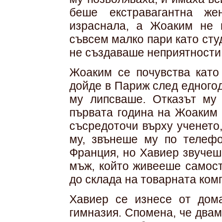
беше екстравагантна же
израснала, а Жоаким не 
съвсем малко пари като сту
не създаваше неприятности, 
Жоаким се почувства като 
дойде в Париж след едного
му липсваше. Отказът му
първата година на Жоаким 
съсредоточи върху ученето
му, звънеше му по телеф
Франция, но Хавиер звучеш
мъж, който живееше самост
до склада на товарната ком
Хавиер се изнесе от дома
гимназия. Спомена, че два