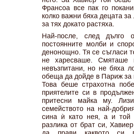
Франсоа все пак го покан
колко важни бяха децата за
за тях докато растяха.
Най-после, след дълго 
постоянните молби и спор
денонощно. Тя се съгласи т
не харесваше. Смяташе 
невъзпитани, но не бяха л
обеща да дойде в Париж за 
Това беше страхотна побе
приятелите си в продълже
притесни майка му. Лиз
семейството на най-добри
сина ѝ като нея, а и той
разлика от брат си, Хавие
да прави каквото си 