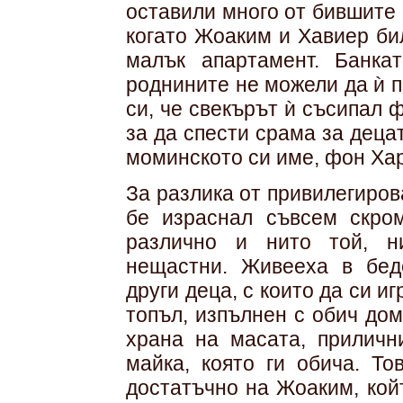
оставили много от бившите 
когато Жоаким и Хавиер би
малък апартамент. Банк
роднините не можели да ѝ п
си, че свекърът ѝ съсипал 
за да спести срама за деца
моминското си име, фон Хар
За разлика от привилегиро
бе израснал съвсем скро
различно и нито той, н
нещастни. Живееха в бед
други деца, с които да си и
топъл, изпълнен с обич до
храна на масата, приличн
майка, която ги обича. То
достатъчно на Жоаким, кой