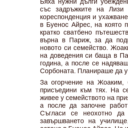
Бяха нужни дълги убежден
със задръжките на Лизи 
кореспонденция и ухажване
в Буенос Айрес, на която 
кратко сватбено пътешест
върна в Париж, за да под
новото си семейство. Жоак
на доведения си баща в Па
година, а после се надява
Сорбоната. Планираше да уч
За огорчение на Жоаким, 
присъедини към тях. На с
живее у семейството на при
а после да започне работ
Съгласи се неохотно да
завършването на училище