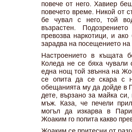
повече от него. Хавиер бе
повечето време. Никой от 
бе чувал с него, той в
възрастен. Подозрениет
превозва наркотици, и ако
зарадва на посещението на 
Настроението в къщата б
Коледа не се бяха чували 
една нощ той звънна на Жо
се опита да се скара с 
обещанията му да дойде в П
дете, вързано за майка си,
мъж. Каза, че печели прил
могъл да изкарва в Париж
Жоаким го попита какво пре
Жоаким се притесни от разг