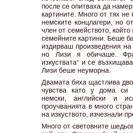
после се опитваха да намер
картините. Много от тях не
немските концлагери, но о
член от семейството, който
семейните картини. Беше ба
издирваш произведения на 
но Лизи я обичаше. Фра
изкуствата“ и се възхищав
Лизи беше неуморна.
Двамата бяха щастлива двой
чувства като у дома си 
немски, английски и ис
проучванията в много стра
на изкуството, изчезнали пр
Много от световните шедьо