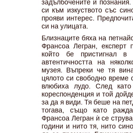
задълбочените ѝ познания.
си към изкуството със син
прояви интерес. Предпочит
си на улицата.
Близнаците бяха на петнайс
Франсоа Легран, експерт 
който бе пристигнал в 
автентичността на няколк
музея. Въпреки че тя вина
цялото си свободно време 
влюбиха лудо. След като
кореспонденция и той дойд
за да я види. Тя беше на пет
тогава, също като ражд
Франсоа Легран ѝ се струв
години и нито тя, нито син