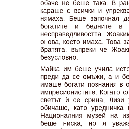
обаче не беше така. В ра
караше с всички и упрекв
нямаха. Беше започнал д
богатите и бедните в
несправедливостта. Жоаки
онова, което имаха. Това 
братята, въпреки че Жоа
безусловно.
Майка им беше учила исто
преди да се омъжи, а и бе
имаше богати познания в о
импресионистите. Когато с
светът ѝ се срина, Лизи 
обичаше, като уредничка 
Националния музей на из
беше ниска, но я уважа