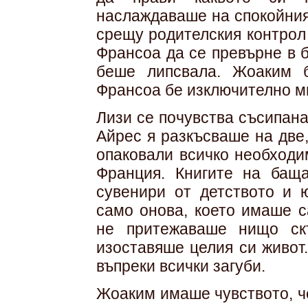
наслаждаваше на спокойния
срещу родителския контрол
Франсоа да се превърне в 
беше липсвала. Жоаким 
Франсоа бе изключително м
Лизи се почувства съсипан
Айрес я разкъсваше на две
опаковали всичко необходи
Франция. Книгите на бащ
сувенири от детството и 
само онова, което имаше с
не притежаваше нищо ск
изоставяше целия си живот
въпреки всички загуби.
Жоаким имаше чувството, че