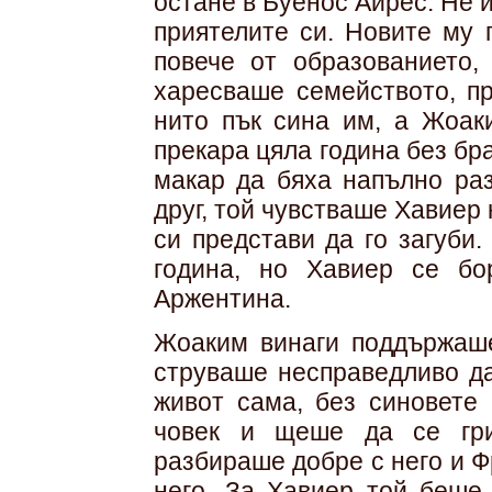
остане в Буенос Айрес. Не 
приятелите си. Новите му 
повече от образованието,
харесваше семейството, пр
нито пък сина им, а Жоак
прекара цяла година без бра
макар да бяха напълно раз
друг, той чувстваше Хавиер 
си представи да го загуби
година, но Хавиер се бо
Аржентина.
Жоаким винаги поддържаш
струваше несправедливо да
живот сама, без синовете
човек и щеше да се гри
разбираше добре с него и Ф
него. За Хавиер той беше 