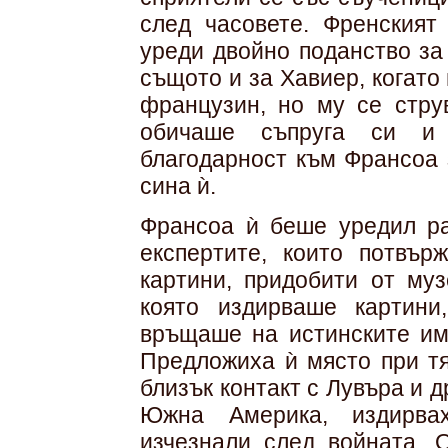
след часовете. Френският
уреди двойно поданство за
същото и за Хавиер, когато
французин, но му се стру
обичаше съпруга си и 
благодарност към Франсоа 
сина ѝ.
Франсоа ѝ беше уредил ра
експертите, които потвър
картини, придобити от муз
която издирваше картини
връщаше на истинските им 
Предложиха ѝ място при тя
близък контакт с Лувъра и д
Южна Америка, издирвах
изчезнали след войната. 