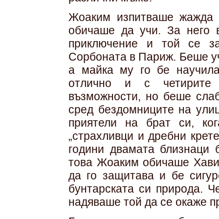
Жоаким изпитваше жажда к
обичаше да учи. За него в
приключение и той се з
Сорбоната в Париж. Беше у
а майка му го бе научил
отлично и с четирите
възможности, но беше слаб
сред бездомниците на ули
приятели на брат си, ко
„страхливци и дребни крет
години двамата близнаци 
това Жоаким обичаше Хави
да го защитава и бе сигу
бунтарската си природа. Ч
надяваше той да се окаже п